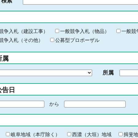
ド検索
検
索
す
る
キ
競争入札（建設工事）
一般競争入札（物品）
一般競
ー
競争入札（その他）
公募型プロポーザル
ワ
ー
所属
ド
を
所属
入
力
公告日
から
期
間
の
終
わ
岐阜地域（本庁除く）
西濃（大垣）地域
揖斐