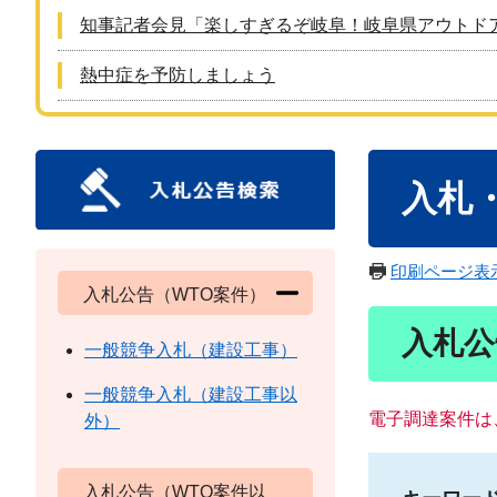
知事記者会見「楽しすぎるぞ岐阜！岐阜県アウトド
熱中症を予防しましょう
本
入札
文
印刷ページ表
入札公告（WTO案件）
入札公
一般競争入札（建設工事）
一般競争入札（建設工事以
電子調達案件は
外）
入札公告（WTO案件以