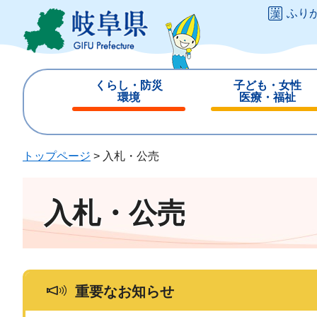
ペ
メ
ふり
ー
ニ
ジ
ュ
の
ー
先
を
くらし・防災
子ども・女性
頭
飛
環境
医療・福祉
で
ば
閉
閉
す
し
じ
じ
。
て
る
る
トップページ
>
入札・公売
本
文
へ
入札・公売
重要なお知らせ