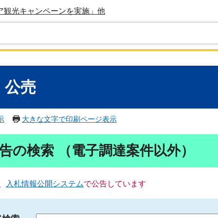
ア観光キャンペーンを実施」他
・公売
示
大きな文字で印刷ページ表示
告の検索 （電子調達案件以外）
、
入札情報公開システム
で公告しています