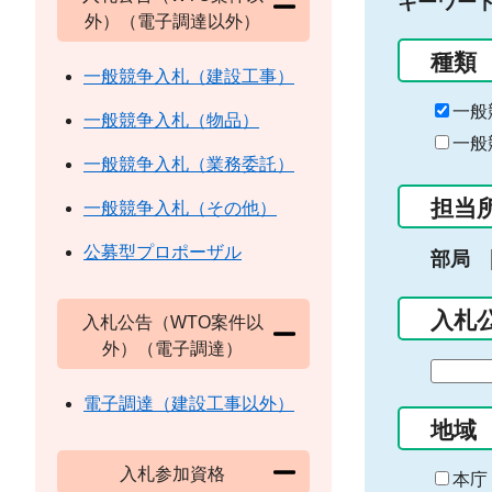
キーワー
外）（電子調達以外）
種類
一般競争入札（建設工事）
一般
一般競争入札（物品）
一般
一般競争入札（業務委託）
担当
一般競争入札（その他）
公募型プロポーザル
部局
入札
入札公告（WTO案件以
外）（電子調達）
期
間
電子調達（建設工事以外）
の
地域
始
入札参加資格
ま
本庁