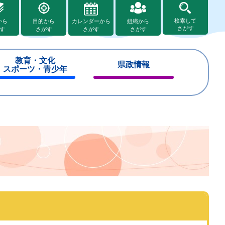
検索して
から
目的から
カレンダーから
組織から
さがす
す
さがす
さがす
さがす
教育・文化
県政情報
スポーツ・青少年
閉
閉
じ
じ
る
る