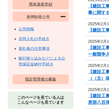
県有資産売却
【建設工事
事に関す
差押財産公売
2025年2月
公売情報
【建設工
共同入札の手続き
2025年2月
【建設工
落札後の注意事項
一般競争
銀行振り込みなどによる公
売保証金納付手続き
2025年2月
【建設工事
（（主）
指定管理者の募集
2025年2月
【建設工事
このページを見ている人は
恵那八百
こんなページも見ています