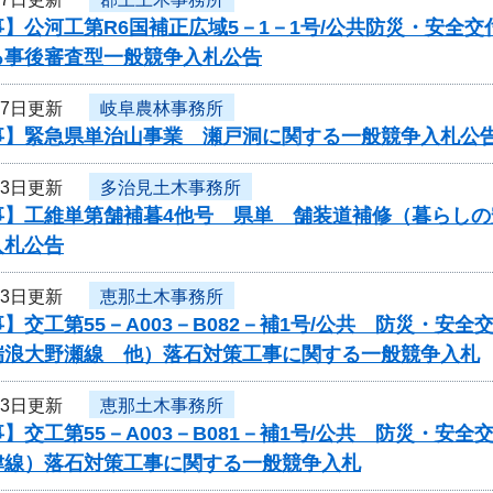
】公河工第R6国補正広域5－1－1号/公共防災・安全
る事後審査型一般競争入札公告
17日更新
岐阜農林事務所
事】緊急県単治山事業 瀬戸洞に関する一般競争入札公
13日更新
多治見土木事務所
事】工維単第舗補暮4他号 県単 舗装道補修（暮らし
入札公告
13日更新
恵那土木事務所
】交工第55－A003－B082－補1号/公共 防災・
瑞浪大野瀬線 他）落石対策工事に関する一般競争入札
13日更新
恵那土木事務所
】交工第55－A003－B081－補1号/公共 防災・
津線）落石対策工事に関する一般競争入札