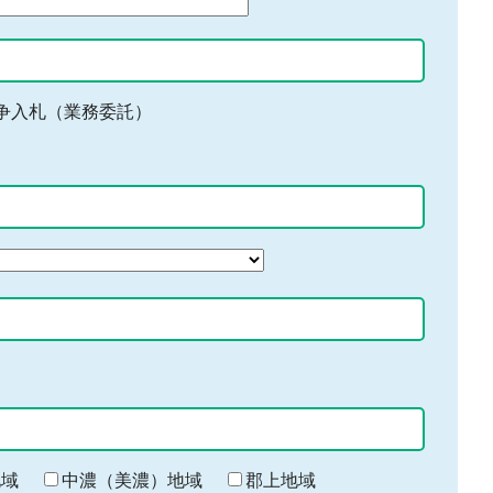
争入札（業務委託）
地域
中濃（美濃）地域
郡上地域