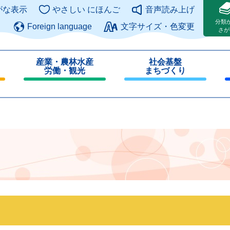
このページの本文へ
がな表示
やさしい にほんご
音声読み上げ
分類
Foreign language
文字サイズ・色変更
さが
産業・農林水産
社会基盤
労働・観光
まちづくり
閉
閉
じ
じ
る
る