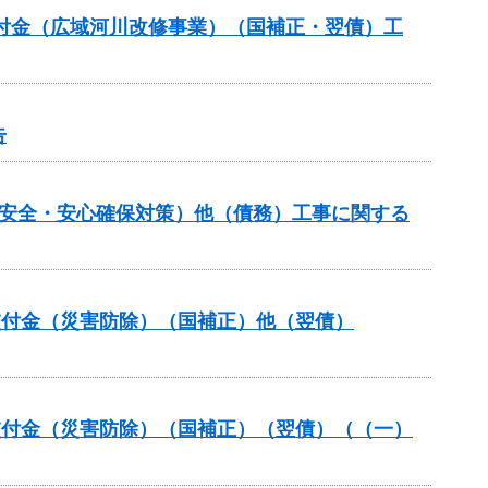
交付金（広域河川改修事業）（国補正・翌債）工
告
の安全・安心確保対策）他（債務）工事に関する
安全交付金（災害防除）（国補正）他（翌債）
安全交付金（災害防除）（国補正）（翌債）（（一）