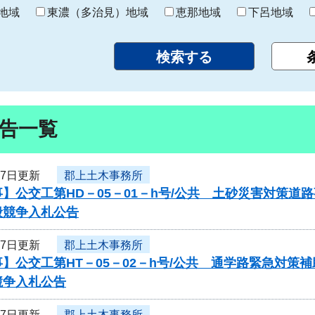
り
地域
東濃（多治見）地域
恵那地域
下呂地域
告一覧
17日更新
郡上土木事務所
】公交工第HD－05－01－h号/公共 土砂災害対策
般競争入札公告
17日更新
郡上土木事務所
】公交工第HT－05－02－h号/公共 通学路緊急対
競争入札公告
17日更新
郡上土木事務所