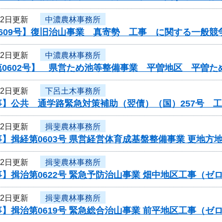
12日更新
中濃農林事務所
609号】復旧治山事業 真寄勢 工事 に関する一般競
12日更新
中濃農林事務所
第0602号】 県営ため池等整備事業 平曽地区 平曽
12日更新
下呂土木事務所
事】公共 通学路緊急対策補助（翌債）（国）257号 
12日更新
揖斐農林事務所
】揖経第0603号 県営経営体育成基盤整備事業 更地方
12日更新
揖斐農林事務所
】揖治第0622号 緊急予防治山事業 畑中地区工事（
12日更新
揖斐農林事務所
】揖治第0619号 緊急総合治山事業 前平地区工事（