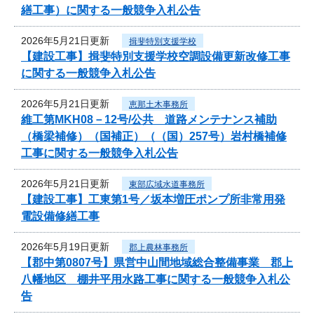
繕工事）に関する一般競争入札公告
2026年5月21日更新
揖斐特別支援学校
【建設工事】揖斐特別支援学校空調設備更新改修工事
に関する一般競争入札公告
2026年5月21日更新
恵那土木事務所
維工第MKH08－12号/公共 道路メンテナンス補助
（橋梁補修）（国補正）（（国）257号）岩村橋補修
工事に関する一般競争入札公告
2026年5月21日更新
東部広域水道事務所
【建設工事】工東第1号／坂本増圧ポンプ所非常用発
電設備修繕工事
2026年5月19日更新
郡上農林事務所
【郡中第0807号】県営中山間地域総合整備事業 郡上
八幡地区 棚井平用水路工事に関する一般競争入札公
告