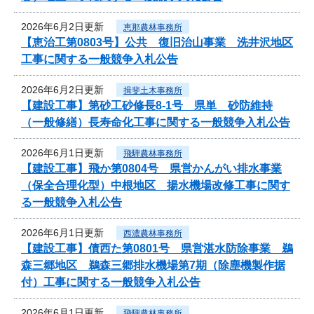
2026年6月2日更新
恵那農林事務所
【恵治工第0803号】公共 復旧治山事業 洗井沢地区
工事に関する一般競争入札公告
2026年6月2日更新
揖斐土木事務所
【建設工事】第砂工砂修長8-1号 県単 砂防維持
（一般修繕）長寿命化工事に関する一般競争入札公告
2026年6月1日更新
飛騨農林事務所
【建設工事】飛か第0804号 県営かんがい排水事業
（保全合理化型）中根地区 揚水機場改修工事に関す
る一般競争入札公告
2026年6月1日更新
西濃農林事務所
【建設工事】債西た第0801号 県営湛水防除事業 鵜
森三郷地区 鵜森三郷排水機場第7期（除塵機製作据
付）工事に関する一般競争入札公告
2026年6月1日更新
飛騨農林事務所