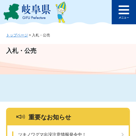
ペ
メ
このページの本文へ
ー
ニ
メ
ジ
ュ
ニ
の
ー
ュ
先
を
ー
頭
飛
トップページ
>
入札・公売
で
ば
す
し
入札・公売
。
て
本
文
へ
重要なお知らせ
ツキノワグマ出没注意情報発令中！