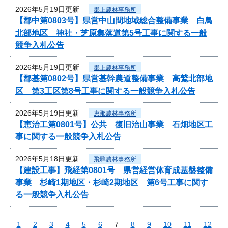
2026年5月19日更新
郡上農林事務所
【郡中第0803号】県営中山間地域総合整備事業 白鳥
北部地区 神社・芝原集落道第5号工事に関する一般
競争入札公告
2026年5月19日更新
郡上農林事務所
【郡基第0802号】県営基幹農道整備事業 高鷲北部地
区 第3工区第8号工事に関する一般競争入札公告
2026年5月19日更新
恵那農林事務所
【恵治工第0801号】公共 復旧治山事業 石畑地区工
事に関する一般競争入札公告
2026年5月18日更新
飛騨農林事務所
【建設工事】飛経第0801号 県営経営体育成基盤整備
事業 杉崎1期地区・杉崎2期地区 第6号工事に関す
る一般競争入札公告
1
2
3
4
5
6
7
8
9
10
11
12