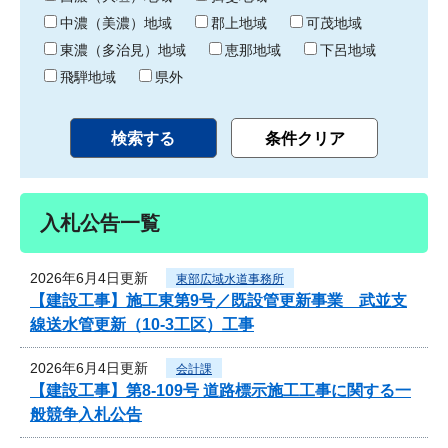
中濃（美濃）地域
郡上地域
可茂地域
東濃（多治見）地域
恵那地域
下呂地域
飛騨地域
県外
入札公告一覧
2026年6月4日更新
東部広域水道事務所
【建設工事】施工東第9号／既設管更新事業 武並支
線送水管更新（10-3工区）工事
2026年6月4日更新
会計課
【建設工事】第8-109号 道路標示施工工事に関する一
般競争入札公告