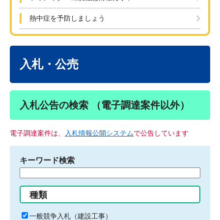
熱中症を予防しましょう
本
文
入札・公売
入札公告の検索 （電子調達案件以外）
電子調達案件は、
入札情報公開システム
で公告しています
キーワード検索
検
索
す
種類
る
キ
一般競争入札（建設工事）