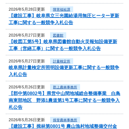
2026年5月28日更新
障害福祉課
【建設工事】岐阜県立三光園給湯用無圧ヒーター更新
工事に関する一般競争入札公告
2026年5月27日更新
図書館
【岐図工第5号】岐阜県図書館自動火災報知設備更新
工事（営繕工事）に関する一般競争入札公告
2026年5月27日更新
計量検定所
岐阜県計量検定所照明設備更新工事に関する一般競争
入札公告
2026年5月26日更新
郡上農林事務所
【郡中第0802号】県営中山間地域総合整備事業 白鳥
南東部地区 野添1農道第1号工事に関する一般競争入
札公告
2026年5月26日更新
揖斐農林事務所
【建設工事】揖林第0801号 農山漁村地域整備交付金