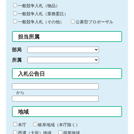
ー
一般競争入札（物品）
ワ
一般競争入札（業務委託）
ー
ド
一般競争入札（その他）
公募型プロポーザル
を
入
担当所属
力
部局
所属
入札公告日
期
から
間
期
の
間
始
地域
の
ま
終
り
わ
本庁
岐阜地域（本庁除く）
り
西濃（大垣）地域
揖斐地域