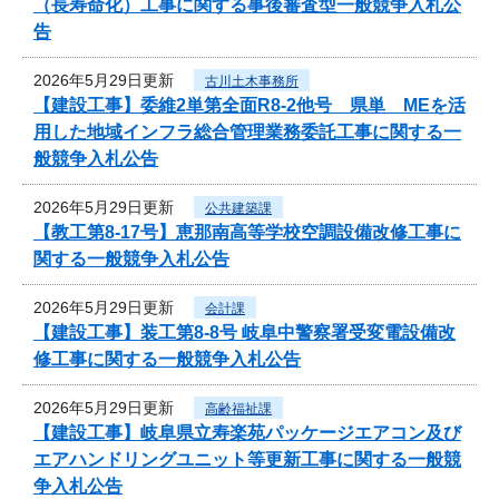
（長寿命化）工事に関する事後審査型一般競争入札公
告
2026年5月29日更新
古川土木事務所
【建設工事】委維2単第全面R8-2他号 県単 MEを活
用した地域インフラ総合管理業務委託工事に関する一
般競争入札公告
2026年5月29日更新
公共建築課
【教工第8-17号】恵那南高等学校空調設備改修工事に
関する一般競争入札公告
2026年5月29日更新
会計課
【建設工事】装工第8-8号 岐阜中警察署受変電設備改
修工事に関する一般競争入札公告
2026年5月29日更新
高齢福祉課
【建設工事】岐阜県立寿楽苑パッケージエアコン及び
エアハンドリングユニット等更新工事に関する一般競
争入札公告