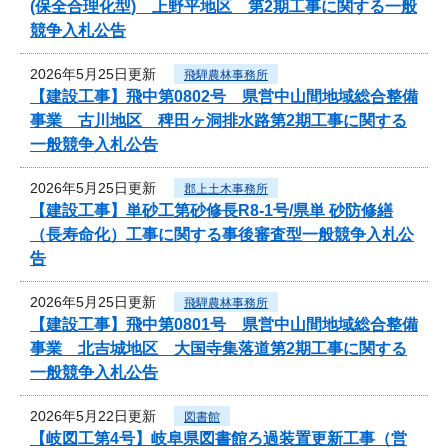
(保全合理化型) 上野平地区 第2期工事に関する一般
競争入札公告
2026年5月25日更新
飛騨農林事務所
【建設工事】飛中第0802号 県営中山間地域総合整備
事業 古川地区 稗田ヶ洞排水路第2期工事に関する
一般競争入札公告
2026年5月25日更新
郡上土木事務所
【建設工事】単砂工第砂修長R8-1号/県単 砂防修繕
（長寿命化）工事に関する事後審査型一般競争入札公
告
2026年5月25日更新
飛騨農林事務所
【建設工事】飛中第0801号 県営中山間地域総合整備
事業 北吉城地区 大国寺集落道第2期工事に関する
一般競争入札公告
2026年5月22日更新
図書館
【岐図工第4号】岐阜県図書館ろ過装置更新工事（営