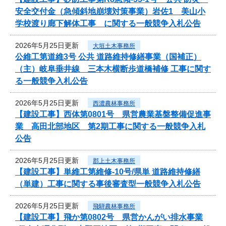
安全交付金（急傾斜地崩壊対策事業）岩佐1 美山小
学校渡り廊下解体工事 に関する一般競争入札公告
2026年5月25日更新
大垣土木事務所
公維工第道維3号 公共 道路維持修繕事業（国補正）
（主）岐阜垂井線 三本木横断歩道橋補修 工事に関す
る一般競争入札公告
2026年5月25日更新
西濃農林事務所
【建設工事】西体第0801号 県営農業基盤整備促進事
業 高田北部地区 第2期工事に関する一般競争入札
公告
2026年5月25日更新
郡上土木事務所
【建設工事】単維工第維修-10号/県単 道路維持修繕
（単建）工事に関する事後審査型一般競争入札公告
2026年5月25日更新
飛騨農林事務所
【建設工事】飛か第0802号 県営かんがい排水事業