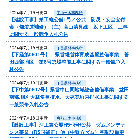
2024年7月19日更新
高山土木事務所
【建設工事】第工維公舗1号／公共 防災・安全交付
金（舗装道補修）（主）高山清見線 坂下工区 工事
に関する一般競争入札公告
2024年7月19日更新
下呂農林事務所
【下経第0601号】 県営経営体育成基盤整備事業 菅
田西部地区 第6号ほ場整備工事に関する一般競争入
札公告
2024年7月19日更新
下呂農林事務所
【下中第0602号】県営中山間地域総合整備事業 益田
南部地区 大林集落排水、大林笠垣内排水工事に関する
一般競争入札公告
2024年7月18日更新
恵那土木事務所
【建設工事】河工第公堰H5他号/公共 ダムメンテナ
ンス事業（R5国補正）他（中野方ダム）空調設備更