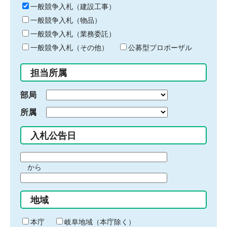
キ
一般競争入札（建設工事）
ー
一般競争入札（物品）
ワ
一般競争入札（業務委託）
ー
ド
一般競争入札（その他）
公募型プロポーザル
を
入
担当所属
力
部局
所属
入札公告日
期
から
間
期
の
間
始
地域
の
ま
終
り
わ
本庁
岐阜地域（本庁除く）