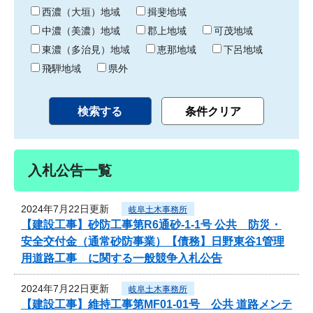
り
西濃（大垣）地域
揖斐地域
中濃（美濃）地域
郡上地域
可茂地域
東濃（多治見）地域
恵那地域
下呂地域
飛騨地域
県外
入札公告一覧
2024年7月22日更新
岐阜土木事務所
【建設工事】砂防工事第R6通砂-1-1号 公共 防災・
安全交付金（通常砂防事業）【債務】日野東谷1管理
用道路工事 に関する一般競争入札公告
2024年7月22日更新
岐阜土木事務所
【建設工事】維持工事第MF01-01号 公共 道路メンテ