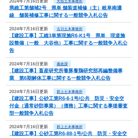
2024年7月16日更新
大垣土木事務所
県維工第舗補2号 県単 舗装道補修（主）岐阜南濃
線 舗装補修工事に関する一般競争入札公告
2024年7月16日更新
古川土木事務所
【建設工事】工維3単第現施R6-K1号 県単 現道施
設整備（一般 大谷他）工事に関する一般競争入札公
告
2024年7月16日更新
農政課
【建設工事】畜産研究所養豚養鶏研究部再編整備事
業 第6期解体工事に関する一般競争入札公告
2024年7月16日更新
郡上土木事務所
【建設工事】公砂工第R6-6-1号/公共 防災・安全交
付金（通常砂防事業）（債務）工事に関する事後審査
型一般競争入札公告
2024年7月16日更新
郡上土木事務所
【建設工事】公砂工第R6-88-1号/公共 防災・安全交