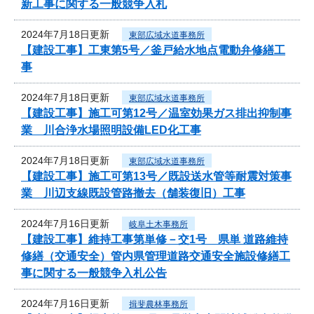
新工事に関する一般競争入札
2024年7月18日更新
東部広域水道事務所
【建設工事】工東第5号／釜戸給水地点電動弁修繕工
事
2024年7月18日更新
東部広域水道事務所
【建設工事】施工可第12号／温室効果ガス排出抑制事
業 川合浄水場照明設備LED化工事
2024年7月18日更新
東部広域水道事務所
【建設工事】施工可第13号／既設送水管等耐震対策事
業 川辺支線既設管路撤去（舗装復旧）工事
2024年7月16日更新
岐阜土木事務所
【建設工事】維持工事第単修－交1号 県単 道路維持
修繕（交通安全）管内県管理道路交通安全施設修繕工
事に関する一般競争入札公告
2024年7月16日更新
揖斐農林事務所