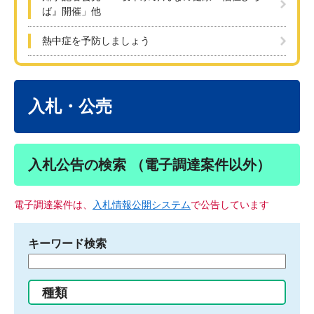
ば』開催」他
熱中症を予防しましょう
本
文
入札・公売
入札公告の検索 （電子調達案件以外）
電子調達案件は、
入札情報公開システム
で公告しています
キーワード検索
検
索
す
種類
る