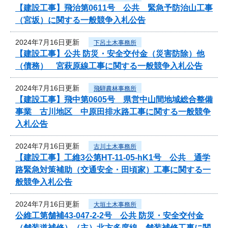
【建設工事】飛治第0611号 公共 緊急予防治山工事
（宮坂）に関する一般競争入札公告
2024年7月16日更新
下呂土木事務所
【建設工事】公共 防災・安全交付金（災害防除）他
（債務） 宮萩原線工事に関する一般競争入札公告
2024年7月16日更新
飛騨農林事務所
【建設工事】飛中第0605号 県営中山間地域総合整備
事業 古川地区 中原田排水路工事に関する一般競争
入札公告
2024年7月16日更新
古川土木事務所
【建設工事】工維3公第HT-11-05-hK1号 公共 通学
路緊急対策補助（交通安全・田頃家）工事に関する一
般競争入札公告
2024年7月16日更新
大垣土木事務所
公維工第舗補43-047-2-2号 公共 防災・安全交付金
（舗装道補修）（主）北方多度線 舗装補修工事に関