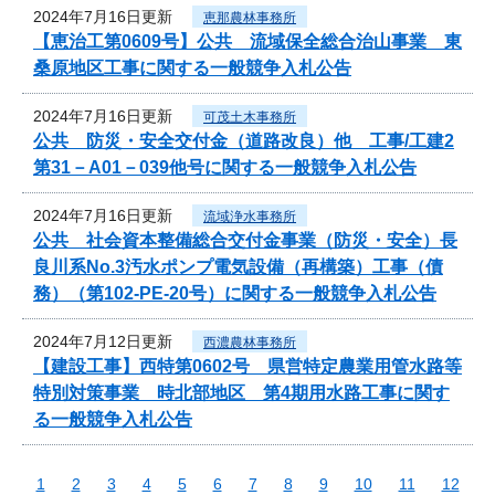
2024年7月16日更新
恵那農林事務所
【恵治工第0609号】公共 流域保全総合治山事業 東
桑原地区工事に関する一般競争入札公告
2024年7月16日更新
可茂土木事務所
公共 防災・安全交付金（道路改良）他 工事/工建2
第31－A01－039他号に関する一般競争入札公告
2024年7月16日更新
流域浄水事務所
公共 社会資本整備総合交付金事業（防災・安全）長
良川系No.3汚水ポンプ電気設備（再構築）工事（債
務）（第102-PE-20号）に関する一般競争入札公告
2024年7月12日更新
西濃農林事務所
【建設工事】西特第0602号 県営特定農業用管水路等
特別対策事業 時北部地区 第4期用水路工事に関す
る一般競争入札公告
1
2
3
4
5
6
7
8
9
10
11
12