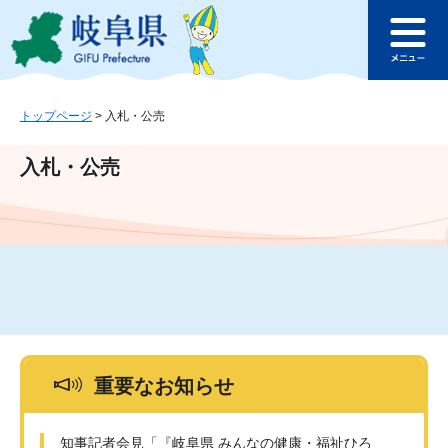
ペ
メ
このページの本文へ
ー
ニ
メ
ジ
ュ
ニ
の
ー
ュ
先
を
ー
頭
飛
トップページ
>
入札・公売
で
ば
す
し
入札・公売
。
て
本
文
へ
重要なお知らせ
知事記者会見「『岐阜県 みんなの健康・福祉ひろ