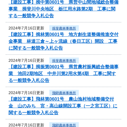
【建設工事】揖中第0601号 県営中山間地域総合整備
事業 揖斐川中央地区 栃江用水路第2期 工事に関
する一般競争入札公告
2024年7月16日更新
揖斐農林事務所
【建設工事】揖林第0601号 地方創生道整備推進交付
金事業 林道三倉～上ヶ流線（春日工区）開設 工事
に関する一般競争入札公告
2024年7月16日更新
揖斐農林事務所
【建設工事】揖振第0601号 県営農村振興総合整備事
業 池田2期地区 中井川第2用水第4期 工事に関す
る一般競争入札公告
2024年7月16日更新
飛騨農林事務所
【建設工事】飛林第0601号 農山漁村地域整備交付
金 山のみち 宮・高山線開設工事（一之宮工区）に
関する一般競争入札公告
2024年7月16日更新
飛騨農林事務所