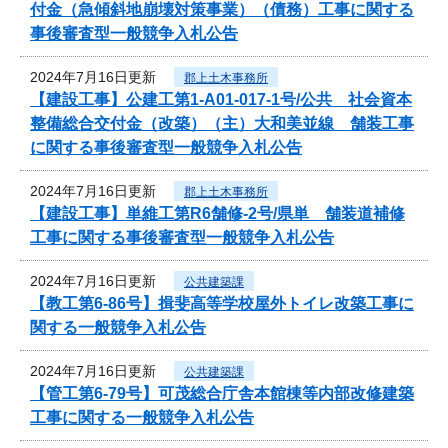
付金（急傾斜地崩壊対策事業）（債務）工事に関する
事後審査型一般競争入札公告
2024年7月16日更新
郡上土木事務所
【建設工事】公建工第1-A01-017-1号/公共 社会資本
整備総合交付金（改築）（主）大和美並線 舗装工事
に関する事後審査型一般競争入札公告
2024年7月16日更新
郡上土木事務所
【建設工事】単維工第R6舗修-2号/県単 舗装道補修
工事に関する事後審査型一般競争入札公告
2024年7月16日更新
公共建築課
【教工第6-86号】揖斐高等学校屋外トイレ改築工事に
関する一般競争入札公告
2024年7月16日更新
公共建築課
【管工第6-79号】可茂総合庁舎本館棟等内部改修建築
工事に関する一般競争入札公告