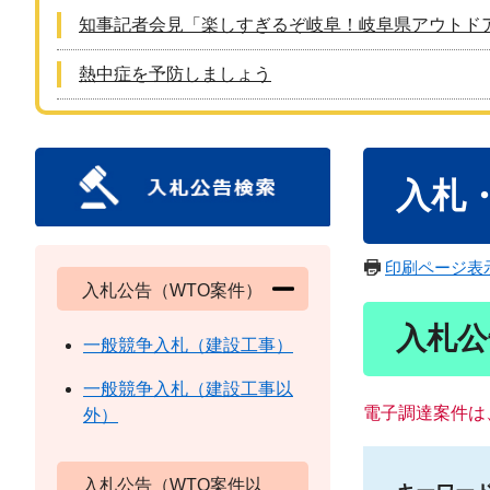
知事記者会見「楽しすぎるぞ岐阜！岐阜県アウトド
熱中症を予防しましょう
本
入札
文
印刷ページ表
入札公告（WTO案件）
入札公
一般競争入札（建設工事）
一般競争入札（建設工事以
電子調達案件は
外）
入札公告（WTO案件以