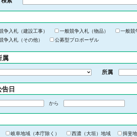
ド検索
検
索
す
る
キ
競争入札（建設工事）
一般競争入札（物品）
一般競
ー
競争入札（その他）
公募型プロポーザル
ワ
ー
所属
ド
を
所属
入
力
公告日
から
期
間
の
終
わ
岐阜地域（本庁除く）
西濃（大垣）地域
揖斐