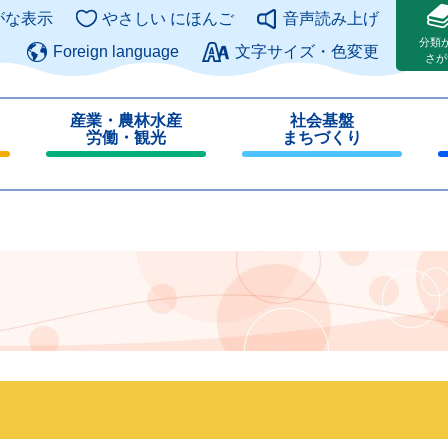
このページの本文へ
がな表示
やさしい にほんご
音声読み上げ
分類
Foreign language
文字サイズ・色変更
さが
産業・農林水産
社会基盤
労働・観光
まちづくり
閉
閉
じ
じ
る
る