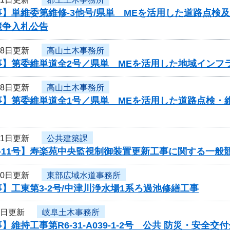
事】単維委第維修‐3他号/県単 MEを活用した道路点検
競争入札公告
18日更新
高山土木事務所
事】第委維単道全2号／県単 MEを活用した地域インフ
18日更新
高山土木事務所
事】第委維単道全1号／県単 MEを活用した道路点検・
11日更新
公共建築課
-11号】寿楽苑中央監視制御装置更新工事に関する一般
10日更新
東部広域水道事務所
】工東第3-2号/中津川浄水場1系ろ過池修繕工事
7日更新
岐阜土木事務所
】維持工事第R6-31-A039-1-2号 公共 防災・安