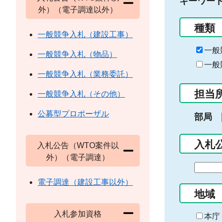
キーワー
外）（電子調達以外）
種類
一般競争入札（建設工事）
一般
一般競争入札（物品）
一般
一般競争入札（業務委託）
担当
一般競争入札（その他）
公募型プロポーザル
部局
入札
入札公告（WTO案件以
外）（電子調達）
期
間
電子調達（建設工事以外）
の
地域
始
入札参加資格
ま
本庁