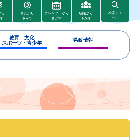
検索して
から
目的から
カレンダーから
組織から
さがす
す
さがす
さがす
さがす
教育・文化
県政情報
スポーツ・青少年
閉
閉
じ
じ
る
る