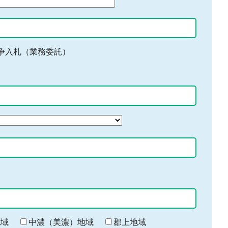
争入札（業務委託）
地域
中濃（美濃）地域
郡上地域