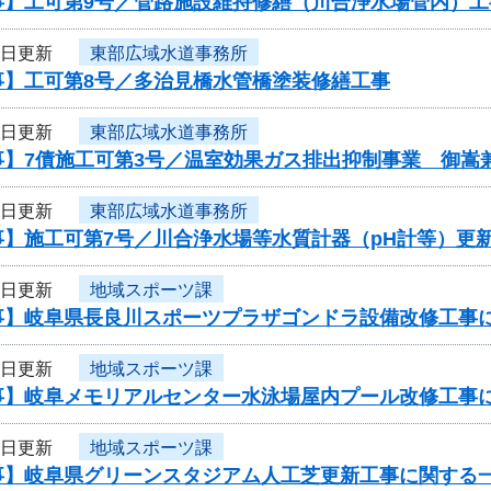
事】工可第9号／管路施設維持修繕（川合浄水場管内）工
3日更新
東部広域水道事務所
事】工可第8号／多治見橋水管橋塗装修繕工事
3日更新
東部広域水道事務所
事】7債施工可第3号／温室効果ガス排出抑制事業 御嵩
3日更新
東部広域水道事務所
事】施工可第7号／川合浄水場等水質計器（pH計等）更
2日更新
地域スポーツ課
事】岐阜県長良川スポーツプラザゴンドラ設備改修工事
2日更新
地域スポーツ課
事】岐阜メモリアルセンター水泳場屋内プール改修工事
1日更新
地域スポーツ課
事】岐阜県グリーンスタジアム人工芝更新工事に関する