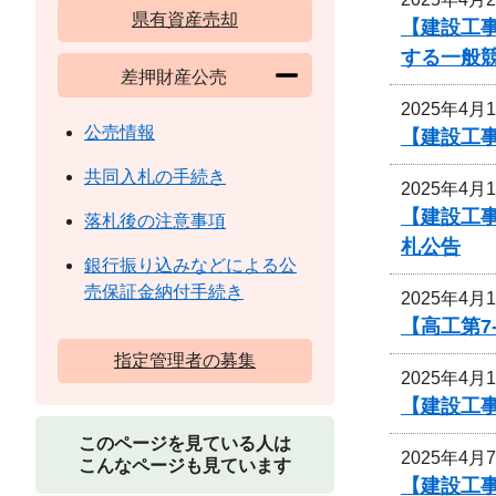
県有資産売却
【建設工
する一般
差押財産公売
2025年4月
公売情報
【建設工
共同入札の手続き
2025年4月
【建設工
落札後の注意事項
札公告
銀行振り込みなどによる公
売保証金納付手続き
2025年4月
【高工第7
指定管理者の募集
2025年4月
【建設工事
このページを見ている人は
2025年4月
こんなページも見ています
【建設工事