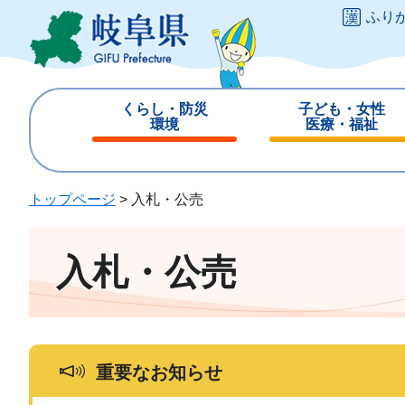
ペ
メ
ふり
ー
ニ
ジ
ュ
の
ー
先
を
くらし・防災
子ども・女性
頭
飛
環境
医療・福祉
で
ば
閉
閉
す
し
じ
じ
。
て
る
る
トップページ
>
入札・公売
本
文
へ
入札・公売
重要なお知らせ