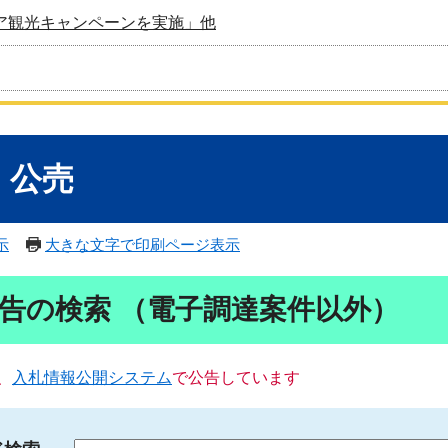
ア観光キャンペーンを実施」他
・公売
示
大きな文字で印刷ページ表示
告の検索 （電子調達案件以外）
、
入札情報公開システム
で公告しています