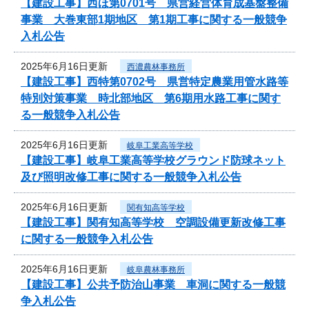
【建設工事】西ほ第0701号 県営経営体育成基盤整備
事業 大巻東部1期地区 第1期工事に関する一般競争
入札公告
2025年6月16日更新
西濃農林事務所
【建設工事】西特第0702号 県営特定農業用管水路等
特別対策事業 時北部地区 第6期用水路工事に関す
る一般競争入札公告
2025年6月16日更新
岐阜工業高等学校
【建設工事】岐阜工業高等学校グラウンド防球ネット
及び照明改修工事に関する一般競争入札公告
2025年6月16日更新
関有知高等学校
【建設工事】関有知高等学校 空調設備更新改修工事
に関する一般競争入札公告
2025年6月16日更新
岐阜農林事務所
【建設工事】公共予防治山事業 車洞に関する一般競
争入札公告