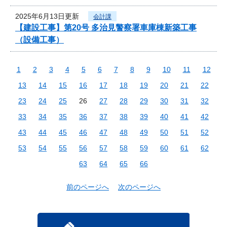
2025年6月13日更新
会計課
【建設工事】第20号 多治見警察署車庫棟新築工事
（設備工事）
1
2
3
4
5
6
7
8
9
10
11
12
13
14
15
16
17
18
19
20
21
22
23
24
25
26
27
28
29
30
31
32
33
34
35
36
37
38
39
40
41
42
43
44
45
46
47
48
49
50
51
52
53
54
55
56
57
58
59
60
61
62
63
64
65
66
前のページへ
次のページへ