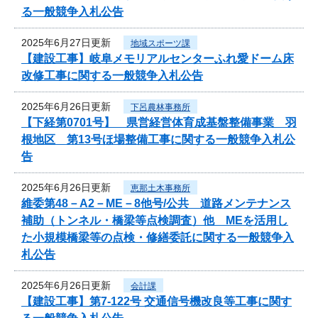
る一般競争入札公告
2025年6月27日更新
地域スポーツ課
【建設工事】岐阜メモリアルセンターふれ愛ドーム床
改修工事に関する一般競争入札公告
2025年6月26日更新
下呂農林事務所
【下経第0701号】 県営経営体育成基盤整備事業 羽
根地区 第13号ほ場整備工事に関する一般競争入札公
告
2025年6月26日更新
恵那土木事務所
維委第48－A2－ME－8他号/公共 道路メンテナンス
補助（トンネル・橋梁等点検調査）他 MEを活用し
た小規模橋梁等の点検・修繕委託に関する一般競争入
札公告
2025年6月26日更新
会計課
【建設工事】第7-122号 交通信号機改良等工事に関す