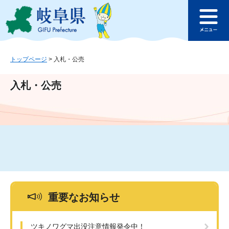
ペ
メ
このページの本文へ
ー
ニ
メ
ジ
ュ
ニ
の
ー
ュ
先
を
ー
頭
飛
トップページ
>
入札・公売
で
ば
す
し
入札・公売
。
て
本
文
へ
重要なお知らせ
ツキノワグマ出没注意情報発令中！