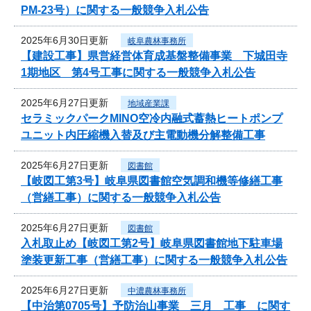
PM-23号）に関する一般競争入札公告
2025年6月30日更新
岐阜農林事務所
【建設工事】県営経営体育成基盤整備事業 下城田寺
1期地区 第4号工事に関する一般競争入札公告
2025年6月27日更新
地域産業課
セラミックパークMINO空冷内融式蓄熱ヒートポンプ
ユニット内圧縮機入替及び主電動機分解整備工事
2025年6月27日更新
図書館
【岐図工第3号】岐阜県図書館空気調和機等修繕工事
（営繕工事）に関する一般競争入札公告
2025年6月27日更新
図書館
入札取止め【岐図工第2号】岐阜県図書館地下駐車場
塗装更新工事（営繕工事）に関する一般競争入札公告
2025年6月27日更新
中濃農林事務所
【中治第0705号】予防治山事業 三月 工事 に関す