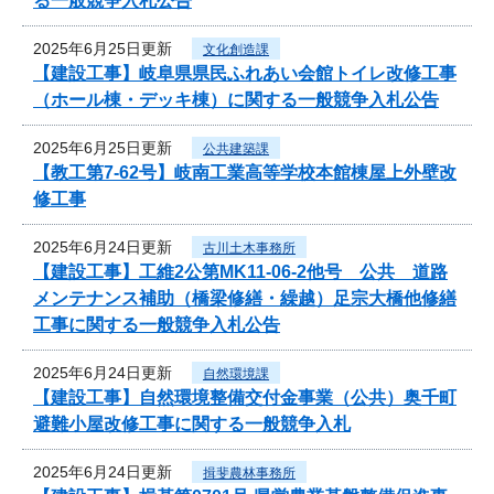
る一般競争入札公告
2025年6月25日更新
文化創造課
【建設工事】岐阜県県民ふれあい会館トイレ改修工事
（ホール棟・デッキ棟）に関する一般競争入札公告
2025年6月25日更新
公共建築課
【教工第7-62号】岐南工業高等学校本館棟屋上外壁改
修工事
2025年6月24日更新
古川土木事務所
【建設工事】工維2公第MK11-06-2他号 公共 道路
メンテナンス補助（橋梁修繕・繰越）足宗大橋他修繕
工事に関する一般競争入札公告
2025年6月24日更新
自然環境課
【建設工事】自然環境整備交付金事業（公共）奥千町
避難小屋改修工事に関する一般競争入札
2025年6月24日更新
揖斐農林事務所