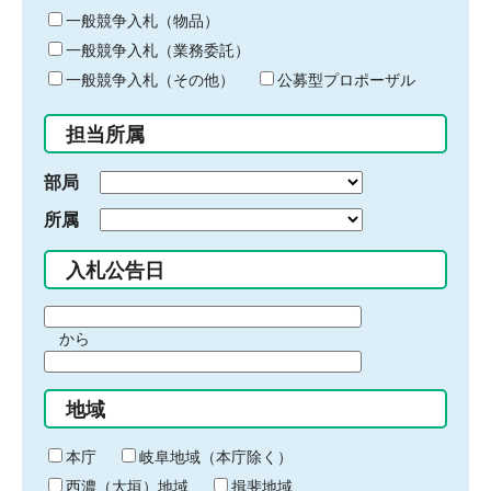
ー
一般競争入札（物品）
ワ
一般競争入札（業務委託）
ー
ド
一般競争入札（その他）
公募型プロポーザル
を
入
担当所属
力
部局
所属
入札公告日
期
から
間
期
の
間
始
地域
の
ま
終
り
わ
本庁
岐阜地域（本庁除く）
り
西濃（大垣）地域
揖斐地域