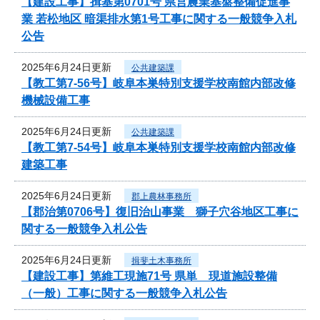
【建設工事】揖基第0701号 県営農業基盤整備促進事
業 若松地区 暗渠排水第1号工事に関する一般競争入札
公告
2025年6月24日更新
公共建築課
【教工第7-56号】岐阜本巣特別支援学校南館内部改修
機械設備工事
2025年6月24日更新
公共建築課
【教工第7-54号】岐阜本巣特別支援学校南館内部改修
建築工事
2025年6月24日更新
郡上農林事務所
【郡治第0706号】復旧治山事業 獅子穴谷地区工事に
関する一般競争入札公告
2025年6月24日更新
揖斐土木事務所
【建設工事】第維工現施71号 県単 現道施設整備
（一般）工事に関する一般競争入札公告