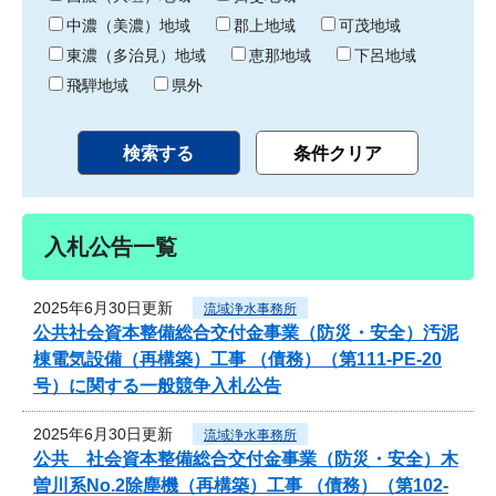
中濃（美濃）地域
郡上地域
可茂地域
東濃（多治見）地域
恵那地域
下呂地域
飛騨地域
県外
入札公告一覧
2025年6月30日更新
流域浄水事務所
公共社会資本整備総合交付金事業（防災・安全）汚泥
棟電気設備（再構築）工事 （債務）（第111-PE-20
号）に関する一般競争入札公告
2025年6月30日更新
流域浄水事務所
公共 社会資本整備総合交付金事業（防災・安全）木
曽川系No.2除塵機（再構築）工事 （債務）（第102-