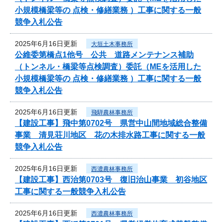
小規模橋梁等の 点検・修繕業務 ）工事に関する一般
競争入札公告
2025年6月16日更新
大垣土木事務所
公維委第橋点1他号 公共 道路メンテナンス補助
（トンネル・橋梁等点検調査）委託（MEを活用した
小規模橋梁等の 点検・修繕業務 ）工事に関する一般
競争入札公告
2025年6月16日更新
飛騨農林事務所
【建設工事】飛中第0702号 県営中山間地域総合整備
事業 清見荘川地区 花の木排水路工事に関する一般
競争入札公告
2025年6月16日更新
西濃農林事務所
【建設工事】西治第0703号 復旧治山事業 初谷地区
工事に関する一般競争入札公告
2025年6月16日更新
西濃農林事務所