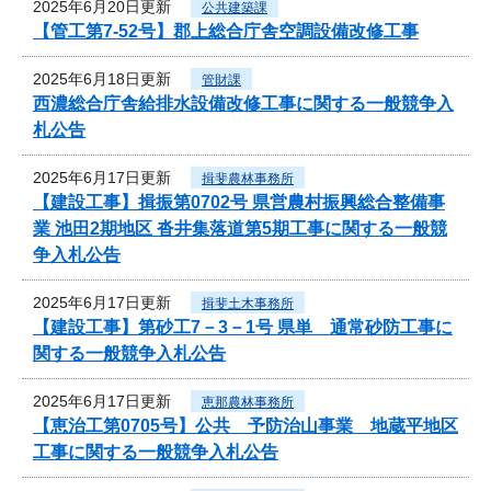
2025年6月20日更新
公共建築課
【管工第7-52号】郡上総合庁舎空調設備改修工事
2025年6月18日更新
管財課
西濃総合庁舎給排水設備改修工事に関する一般競争入
札公告
2025年6月17日更新
揖斐農林事務所
【建設工事】揖振第0702号 県営農村振興総合整備事
業 池田2期地区 沓井集落道第5期工事に関する一般競
争入札公告
2025年6月17日更新
揖斐土木事務所
【建設工事】第砂工7－3－1号 県単 通常砂防工事に
関する一般競争入札公告
2025年6月17日更新
恵那農林事務所
【恵治工第0705号】公共 予防治山事業 地蔵平地区
工事に関する一般競争入札公告