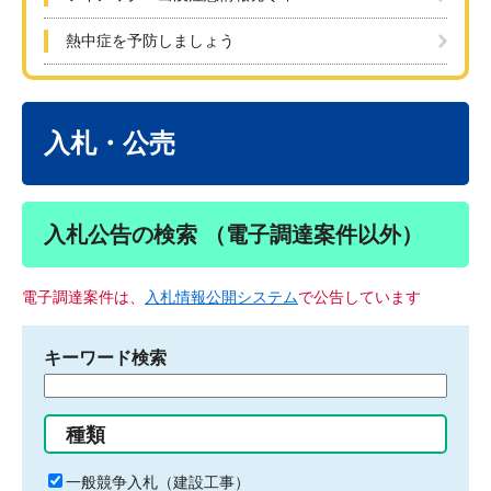
熱中症を予防しましょう
本
文
入札・公売
入札公告の検索 （電子調達案件以外）
電子調達案件は、
入札情報公開システム
で公告しています
キーワード検索
検
索
す
種類
る
キ
一般競争入札（建設工事）