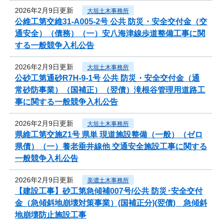
2026年2月9日更新
大垣土木事務所
公維工第交維31-A005-2号 公共 防災・安全交付金（交
通安全）（債務）（一）安八海津線歩道整備工事に関
する一般競争入札公告
2026年2月9日更新
大垣土木事務所
公砂工第通砂R7H-9-1号 公共 防災・安全交付金（通
常砂防事業）（国補正）（翌債）滝根谷管理用道路工
事に関する一般競争入札公告
2026年2月9日更新
大垣土木事務所
県維工第交施Z1号 県単 現道施設整備（一般）（ゼロ
県債）（一）養老垂井線他 交通安全施設工事に関する
一般競争入札公告
2026年2月9日更新
美濃土木事務所
【建設工事】砂工第急傾補007号/公共 防災･安全交付
金（急傾斜地崩壊対策事業）(国補正分)(翌債) 急傾斜
地崩壊防止施設工事