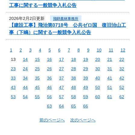
工事に関する一般競争入札公告
2026年2月2日更新
飛騨農林事務所
【建設工事】飛治第0718号 公共ゼロ国 復旧治山工
事（下嶋）に関する一般競争入札公告
1
2
3
4
5
6
7
8
9
10
11
12
13
14
15
16
17
18
19
20
21
22
23
24
25
26
27
28
29
30
31
32
33
34
35
36
37
38
39
40
41
42
43
44
45
46
47
48
49
50
51
52
53
54
55
56
57
58
59
60
61
62
63
64
65
66
前のページへ
次のページへ