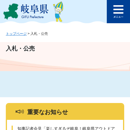
ペ
メ
このページの本文へ
ー
ニ
メ
ジ
ュ
ニ
の
ー
ュ
先
を
ー
頭
飛
トップページ
>
入札・公売
で
ば
す
し
入札・公売
。
て
本
文
へ
重要なお知らせ
知事記者会見「楽しすぎるぞ岐阜！岐阜県アウトドア