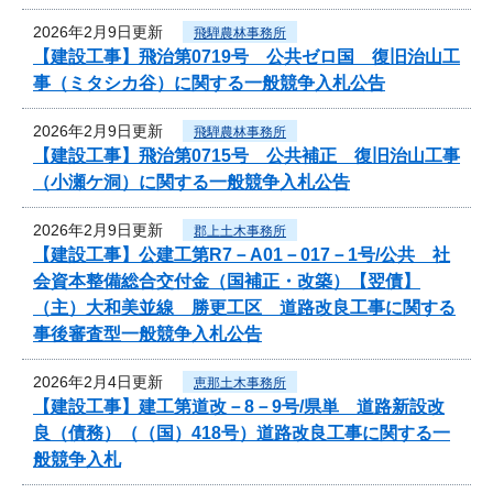
2026年2月9日更新
飛騨農林事務所
【建設工事】飛治第0719号 公共ゼロ国 復旧治山工
事（ミタシカ谷）に関する一般競争入札公告
2026年2月9日更新
飛騨農林事務所
【建設工事】飛治第0715号 公共補正 復旧治山工事
（小瀬ケ洞）に関する一般競争入札公告
2026年2月9日更新
郡上土木事務所
【建設工事】公建工第R7－A01－017－1号/公共 社
会資本整備総合交付金（国補正・改築）【翌債】
（主）大和美並線 勝更工区 道路改良工事に関する
事後審査型一般競争入札公告
2026年2月4日更新
恵那土木事務所
【建設工事】建工第道改－8－9号/県単 道路新設改
良（債務）（（国）418号）道路改良工事に関する一
般競争入札