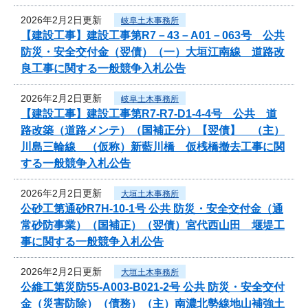
2026年2月2日更新
岐阜土木事務所
【建設工事】建設工事第R7－43－A01－063号 公共
防災・安全交付金（翌債）（一）大垣江南線 道路改
良工事に関する一般競争入札公告
2026年2月2日更新
岐阜土木事務所
【建設工事】建設工事第R7-R7-D1-4-4号 公共 道
路改築（道路メンテ）（国補正分）【翌債】 （主）
川島三輪線 （仮称）新藍川橋 仮桟橋撤去工事に関
する一般競争入札公告
2026年2月2日更新
大垣土木事務所
公砂工第通砂R7H-10-1号 公共 防災・安全交付金（通
常砂防事業）（国補正）（翌債）宮代西山田 堰堤工
事に関する一般競争入札公告
2026年2月2日更新
大垣土木事務所
公維工第災防55-A003-B021-2号 公共 防災・安全交付
金（災害防除）（債務）（主）南濃北勢線地山補強土