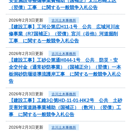
安全施設等整備事業費補助（国補正）太江杉崎工区
（翌債）工事 に関する一般競争入札公告
2026年2月3日更新
古川土木事務所
【建設工事】工河公第広H11-1号 公共 広域河川改
修事業（R7国補正）（翌債）宮川（谷他）河道掘削
工事 に関する一般競争入札公告
2026年2月3日更新
古川土木事務所
【建設工事】工砂公第通H044-1号 公共 防災・安
全交付金（通常砂防事業）（国補正分）（翌債）一本
栃洞砂防堰堤導流護岸工事 に関する一般競争入札公
告
2026年2月3日更新
古川土木事務所
【建設工事】工維3公第HD-11-01-HK2号 公共 土砂
災害対策道路事業補助（国補正）（数河）（翌債）工
事 に関する一般競争入札公告
2026年2月3日更新
古川土木事務所