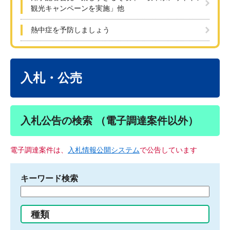
観光キャンペーンを実施」他
熱中症を予防しましょう
本
文
入札・公売
入札公告の検索 （電子調達案件以外）
電子調達案件は、
入札情報公開システム
で公告しています
キーワード検索
検
索
す
種類
る