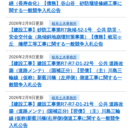
繕（長寿命化）【債務】谷山谷 砂防堰堤修繕工事に
関する一般競争入札公告
2026年2月9日更新
岐阜土木事務所
【建設工事】砂防工事第R7急傾-52-1号 公共 防災・
安全交付金（急傾斜地崩壊対策事業）【債務】岐荘ヶ
丘 擁壁工等工事に関する一般競争入札公告
2026年2月9日更新
岐阜土木事務所
【建設工事】建設工事第R7-R7-D1-22号 公共 道路改
築（道路メンテ）（国補正分）【翌債】（主）川島三
輪線（仮称）新藍川橋（左岸側）側道工事に関する一
般競争入札公告
2026年2月9日更新
岐阜土木事務所
【建設工事】建設工事第R7-R7-D1-21号 公共 道路改
築（道路メンテ）(国補正分)【翌債】（主）川島三輪
線 (仮称)新藍川橋(右岸側)側道工事に関する一般競争
入札公告