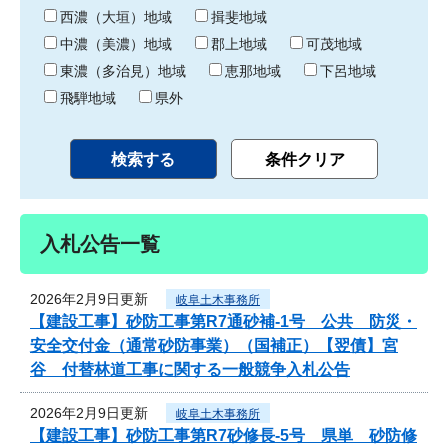
り
西濃（大垣）地域
揖斐地域
中濃（美濃）地域
郡上地域
可茂地域
東濃（多治見）地域
恵那地域
下呂地域
飛騨地域
県外
入札公告一覧
2026年2月9日更新
岐阜土木事務所
【建設工事】砂防工事第R7通砂補-1号 公共 防災・
安全交付金（通常砂防事業）（国補正）【翌債】宮
谷 付替林道工事に関する一般競争入札公告
2026年2月9日更新
岐阜土木事務所
【建設工事】砂防工事第R7砂修長-5号 県単 砂防修