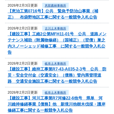
2026年2月3日更新
恵那農林事務所
【恵治工第0716号】公共 緊急予防治山事業（補
正） 布袋野地区工事に関する一般競争入札公告
2026年2月2日更新
古川土木事務所
【建設工事】工維2公第MFH11-01号 公共 道路メン
テナンス補助（附属物修繕）（国補正）（翌債）巣之
内スノーシェッド補修工事 に関する一般競争入札公
告
2026年2月2日更新
岐阜土木事務所
【建設工事】維持工事第R7-43-A035-2-3号 公共 防
災・安全交付金（交通安全）（債務）管内県管理道
路 交通安全施設工事に関する一般競争入札公告
2026年2月2日更新
岐阜土木事務所
【建設工事】河川工事第R7河修22-6他号 県単 河
川維持修繕事業【債務】他 新境川他樹木伐採・護岸
修繕工事に関する一般競争入札公告