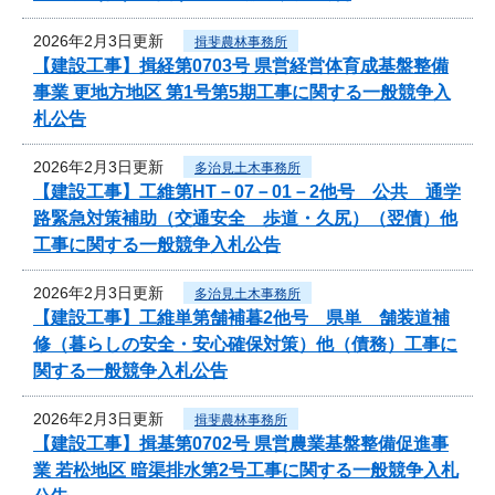
2026年2月3日更新
揖斐農林事務所
【建設工事】揖経第0703号 県営経営体育成基盤整備
事業 更地方地区 第1号第5期工事に関する一般競争入
札公告
2026年2月3日更新
多治見土木事務所
【建設工事】工維第HT－07－01－2他号 公共 通学
路緊急対策補助（交通安全 歩道・久尻）（翌債）他
工事に関する一般競争入札公告
2026年2月3日更新
多治見土木事務所
【建設工事】工維単第舗補暮2他号 県単 舗装道補
修（暮らしの安全・安心確保対策）他（債務）工事に
関する一般競争入札公告
2026年2月3日更新
揖斐農林事務所
【建設工事】揖基第0702号 県営農業基盤整備促進事
業 若松地区 暗渠排水第2号工事に関する一般競争入札