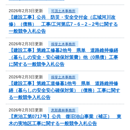
2026年2月3日更新
可茂土木事務所
【建設工事】公共 防災・安全交付金（広域河川改
修）（債務） 工事/工河第広7－6－2－2号に関する
一般競争入札公告
2026年2月3日更新
揖斐土木事務所
【建設工事】第維工修暮2他号 県単 道路維持修繕
（暮らしの安全・安心確保対策費）他（0県債）工事
に関する一般競争入札公告
2026年2月3日更新
揖斐土木事務所
【建設工事】第維工道修暮1他号 県単 道路維持修
繕（暮らしの安全安心確保対策）（債務）工事に関す
る一般競争入札公告
2026年2月3日更新
恵那農林事務所
【恵治工第0717号】公共 復旧治山事業（補正） 東
木の実地区工事に関する一般競争入札公告