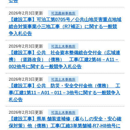
公告
2026年2月3日更新
可茂農林事務所
【建設工事】可治工第0705号／公共山地災害重点地域
総合対策事業小三地工事（R7補正）に関する一般競
争入札公告
2026年2月3日更新
可茂土木事務所
【建設工事】公共 社会資本整備総合交付金（広域連
携）（道路改良）（債務） 工事/工建2第46－A11－
002他号に関する一般競争入札公告
2026年2月3日更新
可茂土木事務所
【建設工事】公共 防災・安全交付金他（債務） 工
事/工建1第11－A01－011－3他号に関する一般競争入
札公告
2026年2月3日更新
可茂土木事務所
【建設工事】県単 舗装道補修（暮らしの安全・安心確
保対策）他（債務）工事/工維3単第舗補-R7-H8他号に