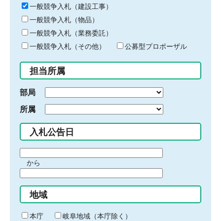
キ
一般競争入札（建設工事）
ー
一般競争入札（物品）
ワ
一般競争入札（業務委託）
ー
ド
一般競争入札（その他）
公募型プロポーザル
を
入
担当所属
力
部局
所属
入札公告日
期
から
間
期
の
間
始
地域
の
ま
終
り
わ
本庁
岐阜地域（本庁除く）