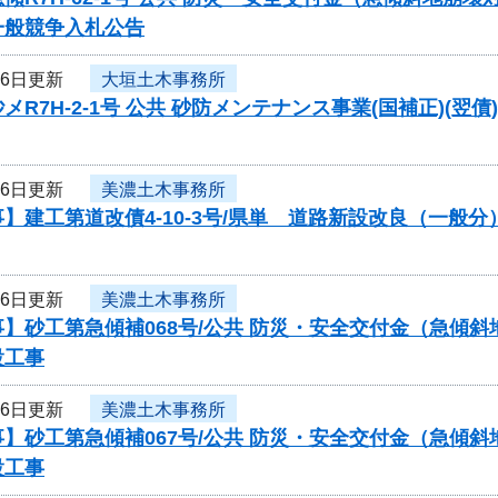
一般競争入札公告
16日更新
大垣土木事務所
メR7H-2-1号 公共 砂防メンテナンス事業(国補正)
16日更新
美濃土木事務所
】建工第道改債4-10-3号/県単 道路新設改良（一般
16日更新
美濃土木事務所
】砂工第急傾補068号/公共 防災・安全交付金（急傾斜
設工事
16日更新
美濃土木事務所
】砂工第急傾補067号/公共 防災・安全交付金（急傾斜
設工事