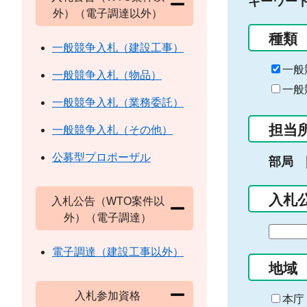
キーワー
外）（電子調達以外）
種類
一般競争入札（建設工事）
一般
一般競争入札（物品）
一般
一般競争入札（業務委託）
担当
一般競争入札（その他）
公募型プロポーザル
部局
入札
入札公告（WTO案件以
外）（電子調達）
期
間
電子調達（建設工事以外）
の
地域
始
入札参加資格
ま
本庁