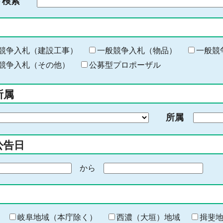
ド検索
検
索
す
る
キ
競争入札（建設工事）
一般競争入札（物品）
一般競
ー
競争入札（その他）
公募型プロポーザル
ワ
ー
所属
ド
を
所属
入
力
公告日
から
期
間
の
終
わ
岐阜地域（本庁除く）
西濃（大垣）地域
揖斐