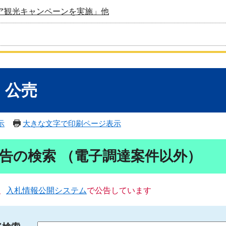
ア観光キャンペーンを実施」他
・公売
示
大きな文字で印刷ページ表示
告の検索 （電子調達案件以外）
、
入札情報公開システム
で公告しています