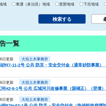
り
地域
東濃（多治見）地域
恵那地域
下呂地域
告一覧
16日更新
大垣土木事務所
砂R7-11-2号 公共 防災・安全交付金（通常砂防事
16日更新
大垣土木事務所
河H2-6-1号 公共 広域河川改修事業（国補正）（翌
16日更新
大垣土木事務所
傾R7H-62-1号 公共 防災・安全交付金（急傾斜地