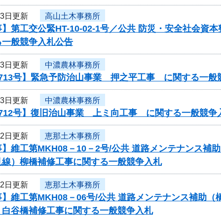
13日更新
高山土木事務所
】第工交公緊HT-10-02-1号／公共 防災・安全社会資
る一般競争入札公告
13日更新
中濃農林事務所
713号】緊急予防治山事業 押之平工事 に関する一般
13日更新
中濃農林事務所
712号】復旧治山事業 上ミ向工事 に関する一般競争
12日更新
恵那土木事務所
】維工第MKH08－10－2号/公共 道路メンテナンス
見線）柳橋補修工事に関する一般競争入札
12日更新
恵那土木事務所
】維工第MKH08－06号/公共 道路メンテナンス補
）白谷橋補修工事に関する一般競争入札