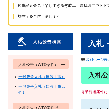
知事記者会見「楽しすぎるぞ岐阜！岐阜県アウトド
熱中症を予防しましょう
本
入札
文
印刷ページ表
入札公告（WTO案件）
入札公
一般競争入札（建設工事）
一般競争入札（建設工事以
電子調達案件は
外）
入札公告（WTO案件以