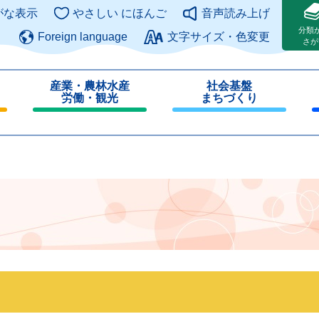
このページの本文へ
がな表示
やさしい にほんご
音声読み上げ
分類
Foreign language
文字サイズ・色変更
さが
産業・農林水産
社会基盤
労働・観光
まちづくり
閉
閉
じ
じ
る
る