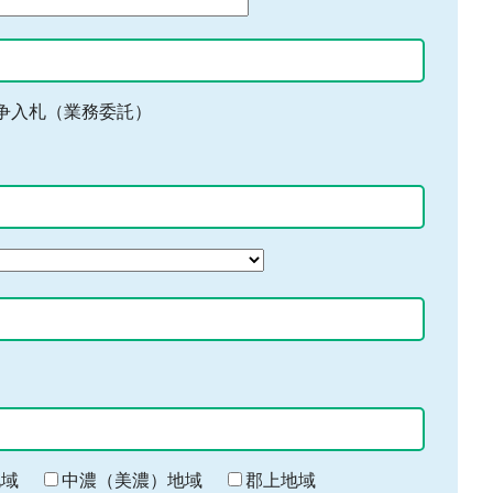
争入札（業務委託）
地域
中濃（美濃）地域
郡上地域