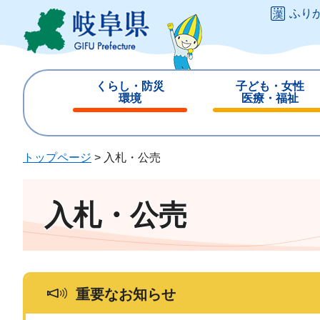
ペ
メ
ふり
ー
ニ
ジ
ュ
の
ー
先
を
くらし・防災
子ども・女性
頭
飛
環境
医療・福祉
で
ば
閉
閉
す
し
じ
じ
。
て
る
る
トップページ
>
入札・公売
本
文
へ
入札・公売
重要なお知らせ