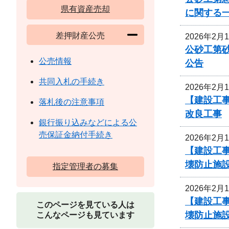
県有資産売却
に関する
差押財産公売
2026年2月
公砂工第砂
公売情報
公告
共同入札の手続き
2026年2月
【建設工事
落札後の注意事項
改良工事
銀行振り込みなどによる公
売保証金納付手続き
2026年2月
【建設工事
壊防止施
指定管理者の募集
2026年2月
【建設工事
このページを見ている人は
壊防止施
こんなページも見ています