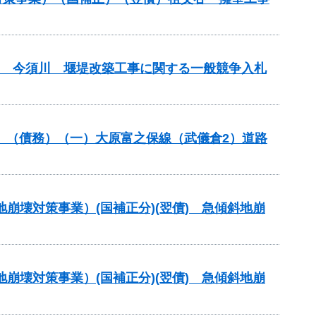
(翌債) 今須川 堰堤改築工事に関する一般競争入札
分）（債務）（一）大原富之保線（武儀倉2）道路
地崩壊対策事業）(国補正分)(翌債) 急傾斜地崩
地崩壊対策事業）(国補正分)(翌債) 急傾斜地崩