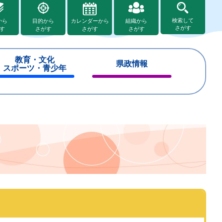
検索して
から
目的から
カレンダーから
組織から
さがす
す
さがす
さがす
さがす
教育・文化
県政情報
スポーツ・青少年
閉
閉
じ
じ
る
る