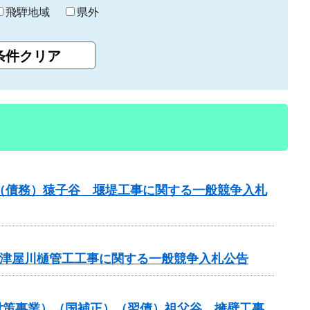
飛騨地域
県外
業）（債務）猿子谷 堰堤工事に関する一般競争入札
債）津屋川樋管工工事に関する一般競争入札公告
崩壊対策事業）（国補正）（翌債）祖父谷 擁壁工事