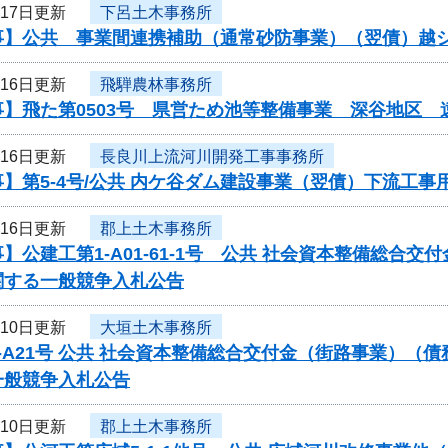
月17日更新
下呂土木事務所
事】公共 事業間連携補助（通常砂防事業）（翌債）越
月16日更新
飛騨農林事務所
事】飛た第0503号 県営ため池等整備事業 深谷地区
月16日更新
長良川上流河川開発工事事務所
】第5-4号/公共 内ケ谷ダム建設事業（翌債）下流工
月16日更新
郡上土木事務所
】公建工第1-A01-61-1号 公共 社会資本整備総合
関する一般競争入札公告
月10日更新
大垣土木事務所
-A21号 公共 社会資本整備総合交付金（街路事業）（
一般競争入札公告
月10日更新
郡上土木事務所