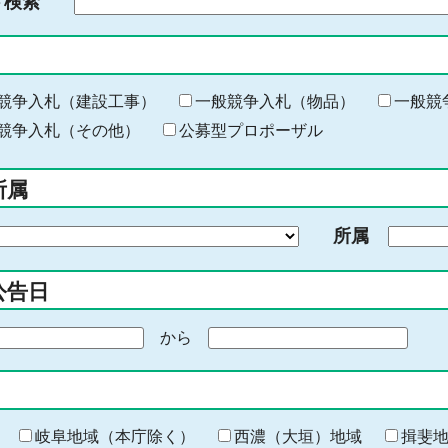
ド検索
検
索
す
る
キ
競争入札（建設工事）
一般競争入札（物品）
一般競
ー
競争入札（その他）
公募型プロポーザル
ワ
ー
所属
ド
を
所属
入
力
公告日
から
期
間
の
終
わ
岐阜地域（本庁除く）
西濃（大垣）地域
揖斐