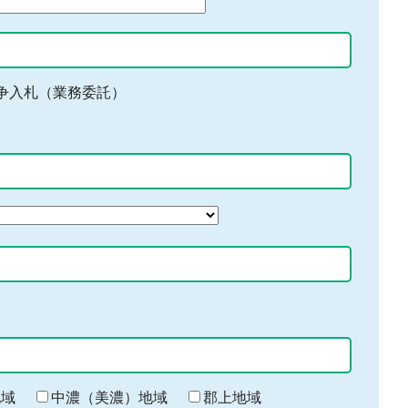
争入札（業務委託）
地域
中濃（美濃）地域
郡上地域