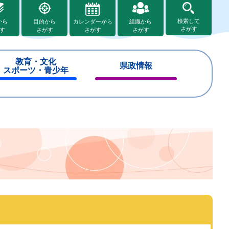
検索して
から
目的から
カレンダーから
組織から
さがす
す
さがす
さがす
さがす
教育・文化
県政情報
スポーツ・青少年
閉
閉
じ
じ
る
る