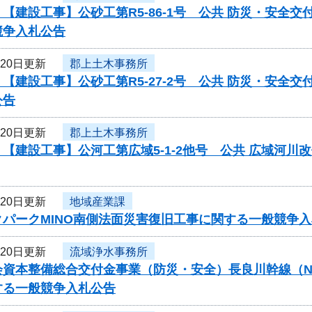
【建設工事】公砂工第R5-86-1号 公共 防災・安全
競争入札公告
月20日更新
郡上土木事務所
【建設工事】公砂工第R5-27-2号 公共 防災・安全
公告
月20日更新
郡上土木事務所
【建設工事】公河工第広域5-1-2他号 公共 広域河
月20日更新
地域産業課
クパークMINO南側法面災害復旧工事に関する一般競争
月20日更新
流域浄水事務所
資本整備総合交付金事業（防災・安全）長良川幹線（N57-N
する一般競争入札公告