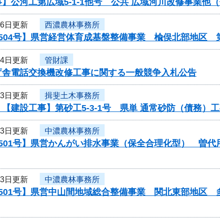
】公河工第広域5-1-1他号 公共 広域河川改修事業
月6日更新
西濃農林事務所
504号】県営経営体育成基盤整備事業 楡俣北部地区 
月4日更新
管財課
庁舎電話交換機改修工事に関する一般競争入札公告
月3日更新
揖斐土木事務所
【建設工事】第砂工5-3-1号 県単 通常砂防（債務）
月3日更新
中濃農林事務所
0501号】県営かんがい排水事業（保全合理化型） 曽
月3日更新
中濃農林事務所
0501号】県営中山間地域総合整備事業 関北東部地区