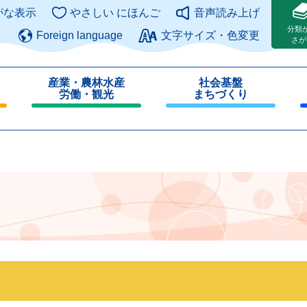
このページの本文へ
がな表示
やさしい にほんご
音声読み上げ
分類
Foreign language
文字サイズ・色変更
さが
産業・農林水産
社会基盤
労働・観光
まちづくり
閉
閉
じ
じ
る
る