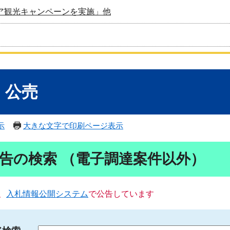
ア観光キャンペーンを実施」他
・公売
示
大きな文字で印刷ページ表示
告の検索 （電子調達案件以外）
、
入札情報公開システム
で公告しています