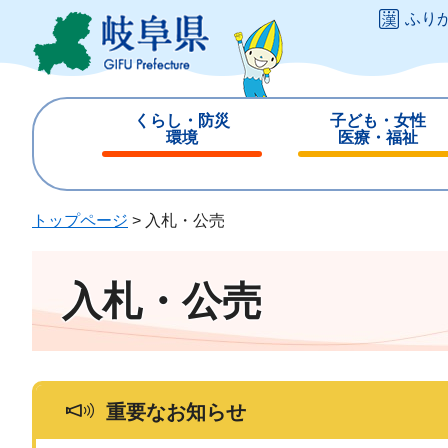
ペ
メ
ふり
ー
ニ
ジ
ュ
の
ー
先
を
くらし・防災
子ども・女性
頭
飛
環境
医療・福祉
で
ば
閉
閉
す
し
じ
じ
。
て
る
る
トップページ
>
入札・公売
本
文
へ
入札・公売
重要なお知らせ