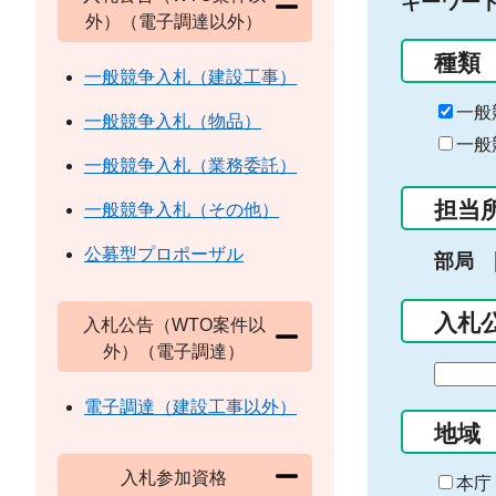
キーワー
外）（電子調達以外）
種類
一般競争入札（建設工事）
一般
一般競争入札（物品）
一般
一般競争入札（業務委託）
担当
一般競争入札（その他）
公募型プロポーザル
部局
入札
入札公告（WTO案件以
外）（電子調達）
期
間
電子調達（建設工事以外）
の
地域
始
入札参加資格
ま
本庁