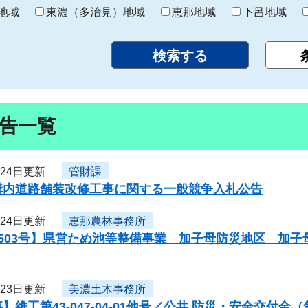
り
地域
東濃（多治見）地域
恵那地域
下呂地域
告一覧
月24日更新
管財課
構内道路舗装改修工事に関する一般競争入札公告
月24日更新
恵那農林事務所
0503号】県営ため池等整備事業 加子母防災地区 加
月23日更新
美濃土木事務所
】維工第43-047-04-01他号／公共 防災・安全交付