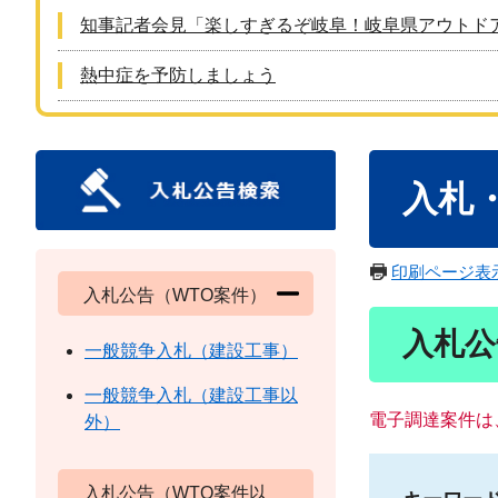
知事記者会見「楽しすぎるぞ岐阜！岐阜県アウトド
熱中症を予防しましょう
本
入札
文
印刷ページ表
入札公告（WTO案件）
入札公
一般競争入札（建設工事）
一般競争入札（建設工事以
電子調達案件は
外）
入札公告（WTO案件以