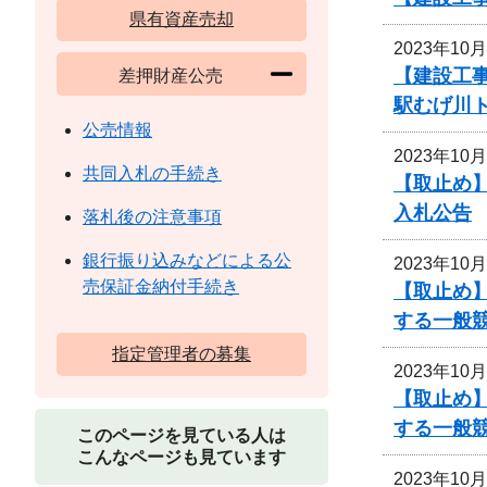
県有資産売却
2023年10
【建設工事
差押財産公売
駅むげ川
公売情報
2023年10
共同入札の手続き
【取止め】
入札公告
落札後の注意事項
銀行振り込みなどによる公
2023年10
売保証金納付手続き
【取止め】
する一般
指定管理者の募集
2023年10
【取止め】
する一般
このページを見ている人は
こんなページも見ています
2023年10