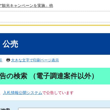
ア観光キャンペーンを実施」他
・公売
示
大きな文字で印刷ページ表示
告の検索 （電子調達案件以外）
、
入札情報公開システム
で公告しています