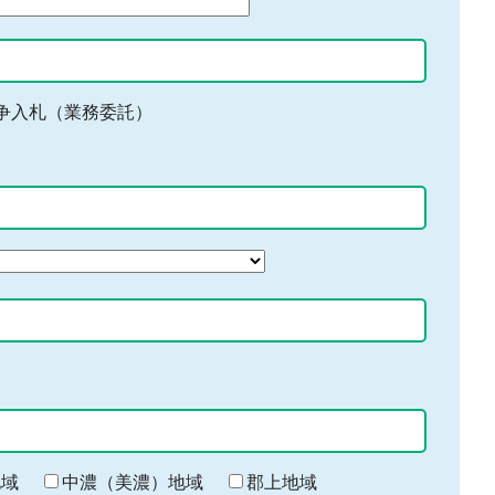
争入札（業務委託）
地域
中濃（美濃）地域
郡上地域