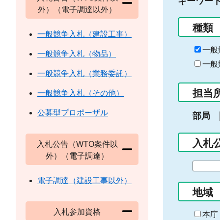
キーワー
外）（電子調達以外）
種類
一般競争入札（建設工事）
一般
一般競争入札（物品）
一般
一般競争入札（業務委託）
担当
一般競争入札（その他）
公募型プロポーザル
部局
入札
入札公告（WTO案件以
外）（電子調達）
期
間
電子調達（建設工事以外）
の
地域
始
入札参加資格
ま
本庁