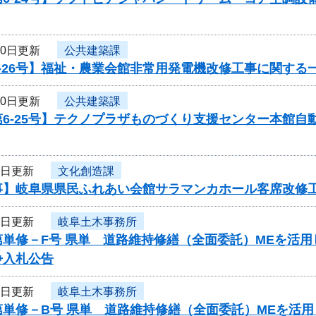
10日更新
公共建築課
-26号】福祉・農業会館非常用発電機改修工事に関する
10日更新
公共建築課
第6-25号】テクノプラザものづくり支援センター本館
9日更新
文化創造課
事】岐阜県県民ふれあい会館サラマンカホール客席改修
7日更新
岐阜土木事務所
第単修－F号 県単 道路維持修繕（全面委託）MEを活
争入札公告
7日更新
岐阜土木事務所
第単修－B号 県単 道路維持修繕（全面委託）MEを活