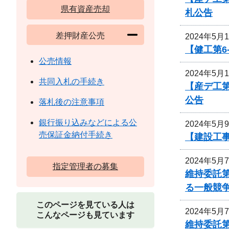
県有資産売却
札公告
差押財産公売
2024年5月
【健工第6
公売情報
2024年5月
共同入札の手続き
【産デ工
公告
落札後の注意事項
銀行振り込みなどによる公
2024年5月
売保証金納付手続き
【建設工
2024年5月
指定管理者の募集
維持委託
る一般競
このページを見ている人は
2024年5月
こんなページも見ています
維持委託