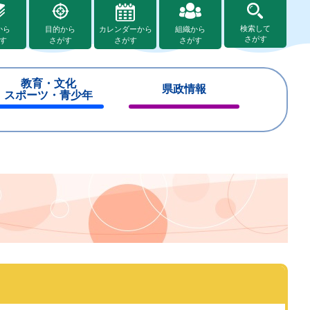
検索して
から
目的から
カレンダーから
組織から
さがす
す
さがす
さがす
さがす
教育・文化
県政情報
スポーツ・青少年
閉
閉
じ
じ
る
る