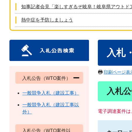
知事記者会見「楽しすぎるぞ岐阜！岐阜県アウトド
熱中症を予防しましょう
本
入札
文
印刷ページ表
入札公告（WTO案件）
入札公
一般競争入札（建設工事）
一般競争入札（建設工事以
電子調達案件は
外）
入札公告（WTO案件以