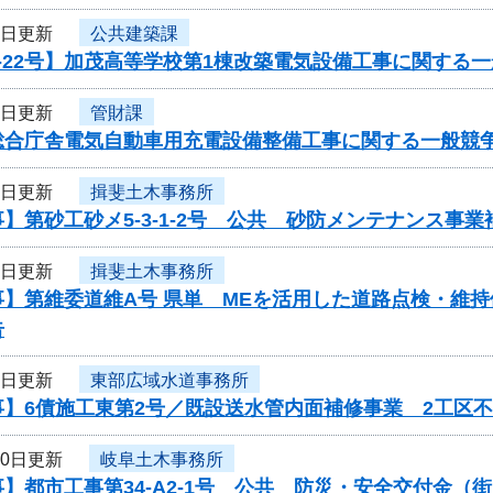
7日更新
公共建築課
-22号】加茂高等学校第1棟改築電気設備工事に関する
7日更新
管財課
総合庁舎電気自動車用充電設備整備工事に関する一般競
7日更新
揖斐土木事務所
】第砂工砂メ5-3-1-2号 公共 砂防メンテナンス事
7日更新
揖斐土木事務所
事】第維委道維A号 県単 MEを活用した道路点検・維
告
2日更新
東部広域水道事務所
事】6債施工東第2号／既設送水管内面補修事業 2工区
30日更新
岐阜土木事務所
】都市工事第34-A2-1号 公共 防災・安全交付金