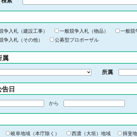
ド検索
検
索
す
る
キ
競争入札（建設工事）
一般競争入札（物品）
一般競
ー
競争入札（その他）
公募型プロポーザル
ワ
ー
所属
ド
を
所属
入
力
公告日
から
期
間
の
終
わ
岐阜地域（本庁除く）
西濃（大垣）地域
揖斐