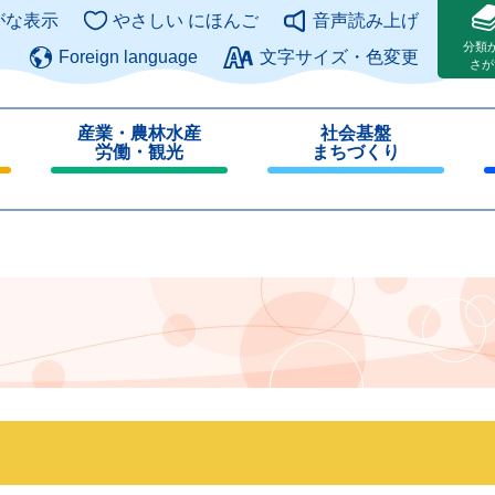
このページの本文へ
がな表示
やさしい にほんご
音声読み上げ
分類
Foreign language
文字サイズ・色変更
さが
産業・農林水産
社会基盤
労働・観光
まちづくり
閉
閉
じ
じ
る
る