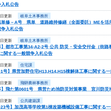
争入札公告
7日更新
岐阜土木事務所
第単修－A号 県単 道路維持修繕（全面委託）MEを活
競争入札公告
7日更新
岐阜土木事務所
】都市工事第34-A2-2号 公共 防災・安全交付金（
）に関する一般競争入札公告
7日更新
住宅課
-1号】県営加野住宅H13,H14,H15棟解体工事に関す
7日更新
飛騨農林事務所
事】飛た第0601号 県営ため池防災対策事業 宮川防災
7日更新
公共建築課
-23号】加茂高等学校第1棟改築機械設備工事に関する