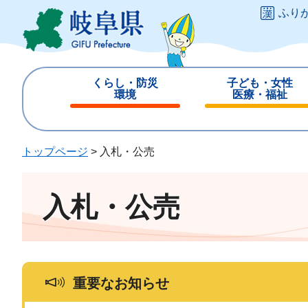
ペ
メ
ふり
ー
ニ
ジ
ュ
の
ー
先
を
くらし・防災
子ども・女性
頭
飛
環境
医療・福祉
で
ば
閉
閉
す
し
じ
じ
。
て
る
る
トップページ
>
入札・公売
本
文
へ
入札・公売
重要なお知らせ