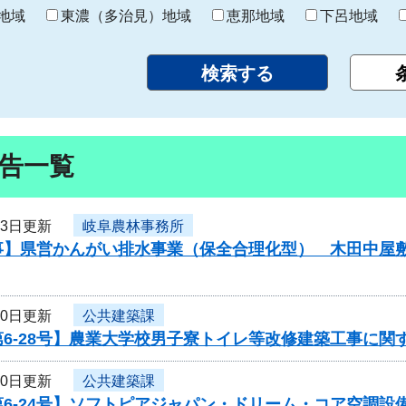
り
地域
東濃（多治見）地域
恵那地域
下呂地域
告一覧
13日更新
岐阜農林事務所
事】県営かんがい排水事業（保全合理化型） 木田中屋
10日更新
公共建築課
6-28号】農業大学校男子寮トイレ等改修建築工事に関
10日更新
公共建築課
6-24号】ソフトピアジャパン・ドリーム・コア空調設