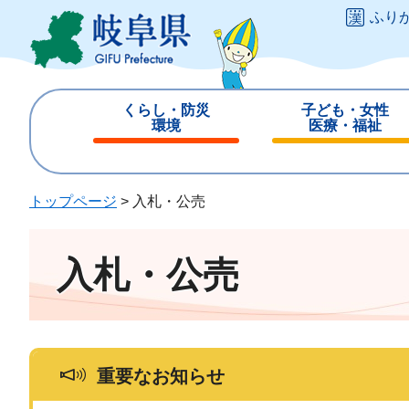
ペ
メ
ふり
ー
ニ
ジ
ュ
の
ー
先
を
くらし・防災
子ども・女性
頭
飛
環境
医療・福祉
で
ば
閉
閉
す
し
じ
じ
。
て
る
る
トップページ
>
入札・公売
本
文
へ
入札・公売
重要なお知らせ