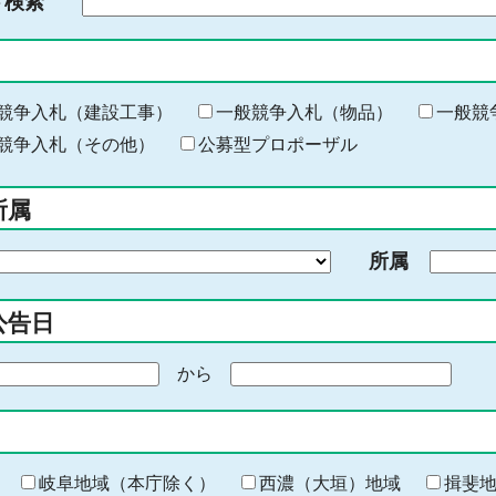
ド検索
検
索
す
る
キ
競争入札（建設工事）
一般競争入札（物品）
一般競
ー
競争入札（その他）
公募型プロポーザル
ワ
ー
所属
ド
を
所属
入
力
公告日
から
期
間
の
終
わ
岐阜地域（本庁除く）
西濃（大垣）地域
揖斐