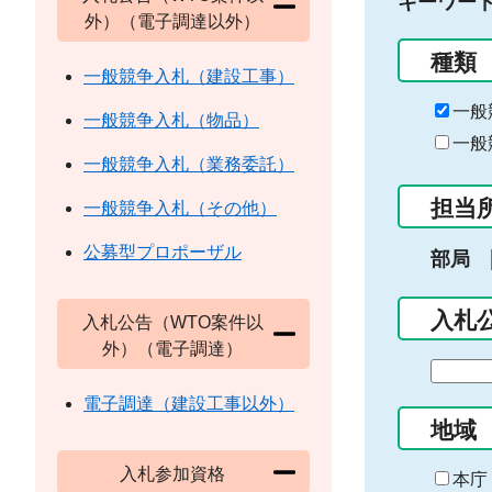
キーワー
外）（電子調達以外）
種類
一般競争入札（建設工事）
一般
一般競争入札（物品）
一般
一般競争入札（業務委託）
担当
一般競争入札（その他）
公募型プロポーザル
部局
入札
入札公告（WTO案件以
外）（電子調達）
期
間
電子調達（建設工事以外）
の
地域
始
入札参加資格
ま
本庁