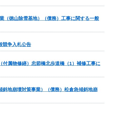
道路事業（徳山除雪基地）（債務）工事に関する一般
般競争入札公告
助（付属物修繕）忠節橋北歩道橋（1）補修工事に
急傾斜地崩壊対策事業）（債務）松倉急傾斜地崩