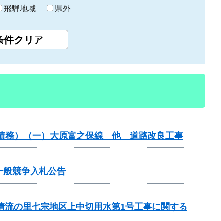
飛騨地域
県外
（債務）（一）大原富之保線 他 道路改良工事
る一般競争入札公告
と清流の里七宗地区上中切用水第1号工事に関する