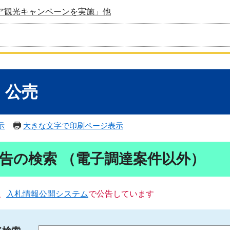
ア観光キャンペーンを実施」他
・公売
示
大きな文字で印刷ページ表示
告の検索 （電子調達案件以外）
、
入札情報公開システム
で公告しています