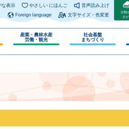
このページの本文へ
がな表示
やさしい にほんご
音声読み上げ
分類
Foreign language
文字サイズ・色変更
さが
産業・農林水産
社会基盤
労働・観光
まちづくり
閉
閉
じ
じ
る
る