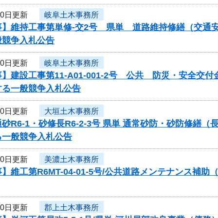
30日更新
岐阜土木事務所
事】維持工事第単修-交2号 県単 道路維持修繕（交通
般競争入札公告
30日更新
岐阜土木事務所
】建設工事第11-A01-001-2号 公共 防災・安全
する一般競争入札公告
30日更新
大垣土木事務所
砂R6-1・砂修長R6-2-3号 県単 通常砂防・砂防修
る一般競争入札公告
30日更新
美濃土木事務所
】維工第R6MT-04-01-5号/公共道路メンテナンス
30日更新
郡上土木事務所