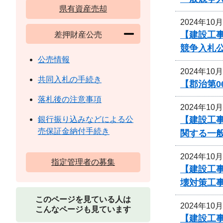
県有資産売却
2024年10
【建設工事
差押財産公売
競争入札
公売情報
2024年10
共同入札の手続き
【郡治第0
落札後の注意事項
2024年10
【建設工事
銀行振り込みなどによる公
売保証金納付手続き
関する一
2024年10
指定管理者の募集
【建設工事
壊対策工
このページを見ている人は
2024年10
こんなページも見ています
【建設工