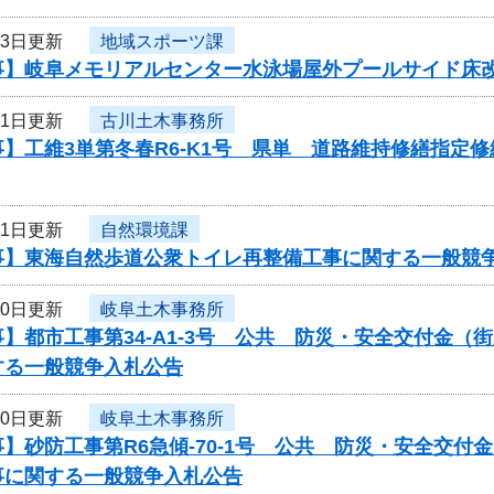
月3日更新
地域スポーツ課
事】岐阜メモリアルセンター水泳場屋外プールサイド床
月1日更新
古川土木事務所
】工維3単第冬春R6-K1号 県単 道路維持修繕指定
月1日更新
自然環境課
事】東海自然歩道公衆トイレ再整備工事に関する一般競
30日更新
岐阜土木事務所
】都市工事第34-A1-3号 公共 防災・安全交付金
する一般競争入札公告
30日更新
岐阜土木事務所
】砂防工事第R6急傾-70-1号 公共 防災・安全交
事に関する一般競争入札公告