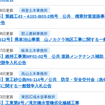
月8日更新
揖斐土木事務所
】第維工43－A101-B03-2他号 公共 積寒対策
公告
月8日更新
郡上農林事務所
612号】県単治山事業 山ノカクラ地区工事に関する一
月7日更新
岐阜土木事務所
】維持工事第MF01-02号 公共 道路メンテナンス補
般競争入札公告
月4日更新
高山土木事務所
】第工砂公急R6-114号／公共 防災・安全交付金（
事に関する一般競争入札公告
月3日更新
東部広域水道事務所
事】工東第8号／滝沢橋水管橋劣化修繕工事