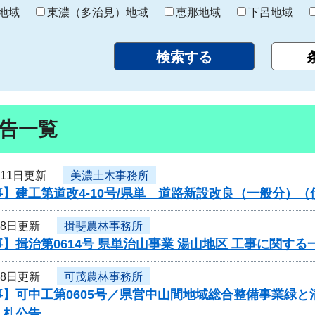
り
地域
東濃（多治見）地域
恵那地域
下呂地域
告一覧
月11日更新
美濃土木事務所
】建工第道改4-10号/県単 道路新設改良（一般分）
月8日更新
揖斐農林事務所
】揖治第0614号 県単治山事業 湯山地区 工事に関す
月8日更新
可茂農林事務所
事】可中工第0605号／県営中山間地域総合整備事業緑
入札公告