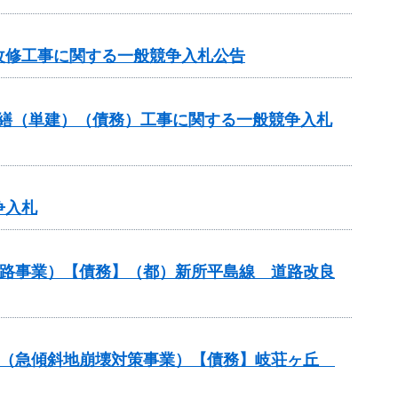
改修工事に関する一般競争入札公告
修繕（単建）（債務）工事に関する一般競争入札
争入札
（街路事業）【債務】（都）新所平島線 道路改良
付金（急傾斜地崩壊対策事業）【債務】岐荘ヶ丘