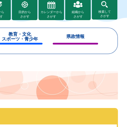
検索して
から
目的から
カレンダーから
組織から
さがす
す
さがす
さがす
さがす
教育・文化
県政情報
スポーツ・青少年
閉
閉
じ
じ
る
る