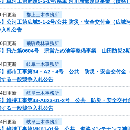
】単河工第局改5-5-1号/県単 河川局部改良事業（債
30日更新
郡上土木事務所
】公河工第広域5-1-2号/公共 防災・安全交付金（広
争入札公告
30日更新
飛騨農林事務所
】飛た第0604号 県営ため池等整備事業 山田防災2
24日更新
岐阜土木事務所
事】都市工事第34－A2－4号 公共 防災・安全交付
関する一般競争入札公告
24日更新
岐阜土木事務所
】維持工事第43-A023-01-2号 公共 防災・安全
関する一般競争入札公告
24日更新
岐阜土木事務所
】維持工事第MK01-01号 公共 道路メンテナンス