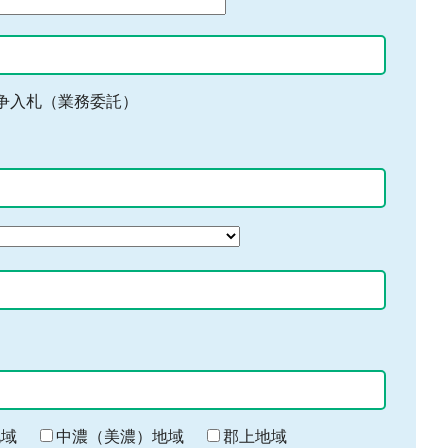
争入札（業務委託）
地域
中濃（美濃）地域
郡上地域