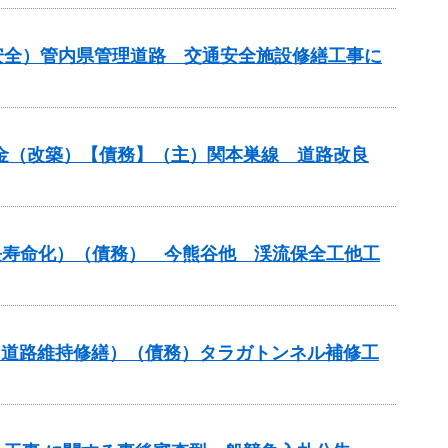
安全）管内県管理道路 交通安全施設修繕工事に
交付金（改築）【債務】（主）関本巣線 道路改良
繕（長寿命化）（債務） 今熊谷他 渓流保全工他工
補助（道路維持修繕）（債務）タラガトンネル補修工