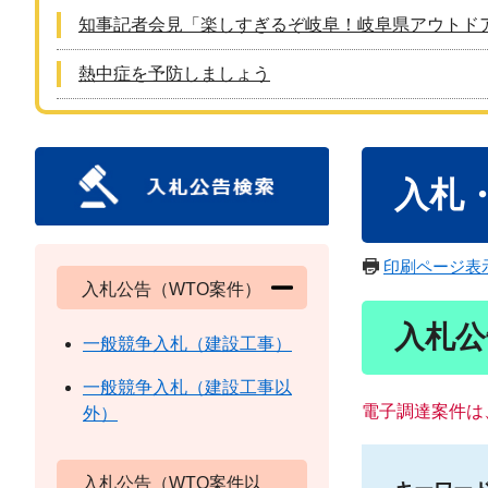
知事記者会見「楽しすぎるぞ岐阜！岐阜県アウトド
熱中症を予防しましょう
本
入札
文
印刷ページ表
入札公告（WTO案件）
入札公
一般競争入札（建設工事）
一般競争入札（建設工事以
電子調達案件は
外）
入札公告（WTO案件以