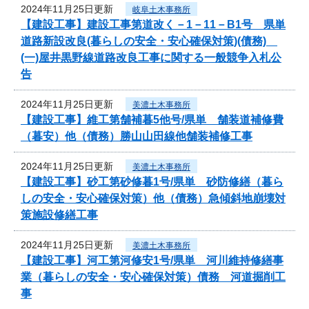
2024年11月25日更新
岐阜土木事務所
【建設工事】建設工事第道改く－1－11－B1号 県単
道路新設改良(暮らしの安全・安心確保対策)(債務)
(一)屋井黒野線道路改良工事に関する一般競争入札公
告
2024年11月25日更新
美濃土木事務所
【建設工事】維工第舗補暮5他号/県単 舗装道補修費
（暮安）他（債務）勝山山田線他舗装補修工事
2024年11月25日更新
美濃土木事務所
【建設工事】砂工第砂修暮1号/県単 砂防修繕（暮ら
しの安全・安心確保対策）他（債務）急傾斜地崩壊対
策施設修繕工事
2024年11月25日更新
美濃土木事務所
【建設工事】河工第河修安1号/県単 河川維持修繕事
業（暮らしの安全・安心確保対策）債務 河道掘削工
事