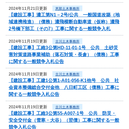
2024年11月21日更新
恵那土木事務所
【建設工事】濃工第N1－2号/公共 一般国道改築（地
域連携推進）（債務）濃飛横断自動車道（仮称）濃飛
2号橋下部工（その7）工事に関する一般競争入札
2024年11月19日更新
古川土木事務所
【建設工事】工維3公第HD-11-01-1号 公共 土砂災
害対策道路事業補助（落石対策・長倉）（債務）工事
に関する一般競争入札公告
2024年11月19日更新
古川土木事務所
【建設工事】工建1公第1-A01-056-K1他号 公共 社
会資本整備総合交付金他 八日町工区（債務）工事に
関する一般競争入札公告
2024年11月19日更新
古川土木事務所
【建設工事】工維3公第55-A007-1号 公共 防災・
安全交付金（雪寒・大谷）（翌債）工事に関する一般
競争入札公告