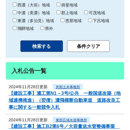
り
西濃（大垣）地域
揖斐地域
中濃（美濃）地域
郡上地域
可茂地域
東濃（多治見）地域
恵那地域
下呂地域
飛騨地域
県外
入札公告一覧
2024年11月28日更新
恵那土木事務所
【建設工事】濃工第N1－3号/公共 一般国道改築（地
域連携推進）（翌債）濃飛横断自動車道 道路改良工
事に関する一般競争入札
2024年11月28日更新
東部広域水道事務所
【建設工事】施工B2第6号／大容量送水管整備事業