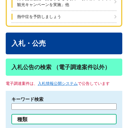
観光キャンペーンを実施」他
熱中症を予防しましょう
本
文
入札・公売
入札公告の検索 （電子調達案件以外）
電子調達案件は、
入札情報公開システム
で公告しています
キーワード検索
検
索
す
種類
る