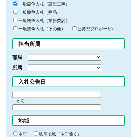
キ
一般競争入札（建設工事）
ー
一般競争入札（物品）
ワ
一般競争入札（業務委託）
ー
ド
一般競争入札（その他）
公募型プロポーザル
を
入
担当所属
力
部局
所属
入札公告日
期
から
間
期
の
間
始
地域
の
ま
終
り
わ
本庁
岐阜地域（本庁除く）