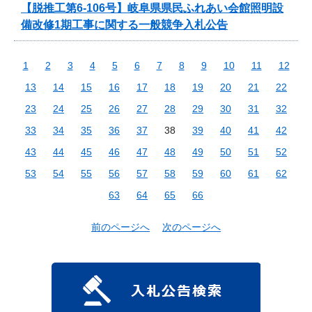
【脱推工第6-106号】岐阜県県民ふれあい会館照明設
備改修1期工事に関する一般競争入札公告
1
2
3
4
5
6
7
8
9
10
11
12
13
14
15
16
17
18
19
20
21
22
23
24
25
26
27
28
29
30
31
32
33
34
35
36
37
38
39
40
41
42
43
44
45
46
47
48
49
50
51
52
53
54
55
56
57
58
59
60
61
62
63
64
65
66
前のページへ
次のページへ