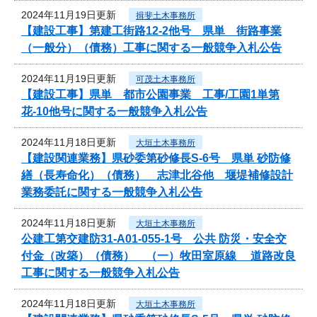
2024年11月19日更新
揖斐土木事務所
【建設工事】第建工街路12-2他号 県単 街路事業
（一般分）（債務）工事に関する一般競争入札公告
2024年11月19日更新
可茂土木事務所
【建設工事】県単 都市公園事業 工事/工園1単第
花-10他号に関する一般競争入札公告
2024年11月18日更新
大垣土木事務所
【建設関連業務】県砂委第砂修長S-6号 県単 砂防修
繕（長寿命化）（債務） 志津北谷他 堰堤補修設計
業務委託に関する一般競争入札公告
2024年11月18日更新
大垣土木事務所
公建工第交建防31-A01-055-1号 公共 防災・安全交
付金（改築）（債務） （一）牧田室原線 道路改良
工事に関する一般競争入札公告
2024年11月18日更新
大垣土木事務所