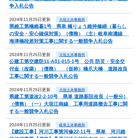
争入札公告
2024年11月25日更新
大垣土木事務所
県維工第橋維暮1号 県単 橋りょう維持修繕（暮らし
の安全・安心確保対策）（債務）（主）岐阜南濃線
海津橋段差対策工事に関する一般競争入札公告
2024年11月25日更新
大垣土木事務所
公建工第交建防11-A01-015-1号 公共 防災・安全交
付金（改築）（債務） （仮称）橋爪大橋 道路改良
工事に関する一般競争入札公告
2024年11月25日更新
大垣土木事務所
県建工第道改2-2-10号 県単 道路新設改良（一般分）
（債務）（一）大垣江南線 工事用道路撤去工事に関
する一般競争入札公告
2024年11月25日更新
岐阜土木事務所
【建設工事】河川工事第河修22-11号 県単 河川維