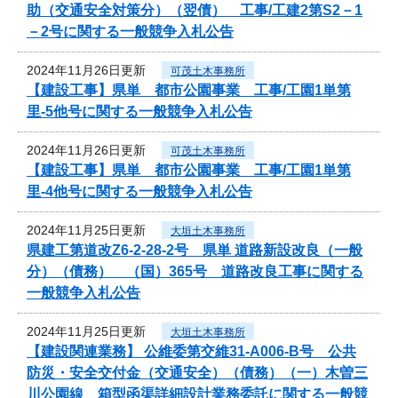
助（交通安全対策分）（翌債） 工事/工建2第S2－1
－2号に関する一般競争入札公告
2024年11月26日更新
可茂土木事務所
【建設工事】県単 都市公園事業 工事/工園1単第
里-5他号に関する一般競争入札公告
2024年11月26日更新
可茂土木事務所
【建設工事】県単 都市公園事業 工事/工園1単第
里-4他号に関する一般競争入札公告
2024年11月25日更新
大垣土木事務所
県建工第道改Z6-2-28-2号 県単 道路新設改良（一般
分）（債務） （国）365号 道路改良工事に関する
一般競争入札公告
2024年11月25日更新
大垣土木事務所
【建設関連業務】 公維委第交維31-A006-B号 公共
防災・安全交付金（交通安全）（債務）（一）木曽三
川公園線 箱型函渠詳細設計業務委託に関する一般競