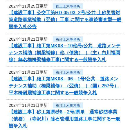
2024年11月25日更新
郡上土木事務所
【建設工事】公交工第HD-05-03 -2号/公共 土砂災害対
策道路事業補助（翌債）工事 に関する事後審査型一般
競争入札公告
2024年11月21日更新
恵那土木事務所
【建設工事】維工第MK08－10他号/公共 道路メンテ
ナンス補助（橋梁補修）他（債務）（（主）白川福岡
線）無名橋橋梁補修工事に関する一般競争入札
2024年11月21日更新
恵那土木事務所
【建設工事】維工第MK08－06－1号/公共 道路メン
テナンス補助（橋梁補修）（翌債）（（国）257号）
平木橋耐震補強工事に関する一般競争入札
2024年11月21日更新
恵那土木事務所
【建設工事】砂工第県砂8－2号/県単 通常砂防事業
（債務）（寺沢川）除石管理用道路工事に関する一般
競争入札