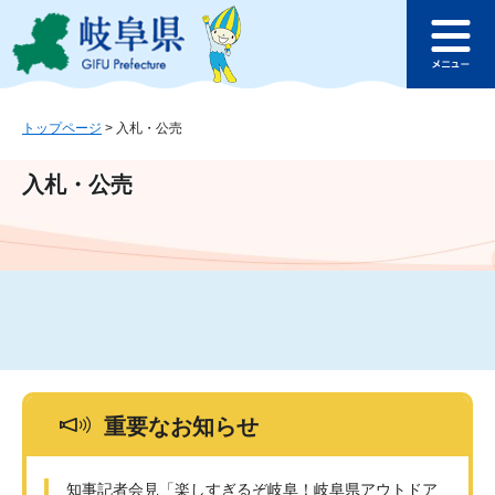
ペ
メ
このページの本文へ
ー
ニ
メ
ジ
ュ
ニ
の
ー
ュ
先
を
ー
頭
飛
トップページ
>
入札・公売
で
ば
す
し
入札・公売
。
て
本
文
へ
重要なお知らせ
知事記者会見「楽しすぎるぞ岐阜！岐阜県アウトドア