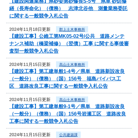
【建設関連業務】県砂委第砂修長S-5号 県単 砂防修
繕（長寿命化）（債務） 志津北谷他 測量業務委託
に関する一般競争入札公告
2024年11月18日更新
郡上土木事務所
【建設工事】公維工第MK05-02号/公共 道路メンテ
ナンス補助（橋梁補修）（翌債）工事 に関する事後審
査型一般競争入札公告
2024年11月15日更新
高山土木事務所
【建設工事】第工建単般1-4号／県単 道路新設改良
（一般分）（債務）（国）156号 福島バイパス工
区 道路改良工事に関する一般競争入札公告
2024年11月15日更新
高山土木事務所
【建設工事】第工建単般9-1号／県単 道路新設改良
（一般分）（債務）（国）156号岩瀬工区 道路改良
工事に関する一般競争入札公告
2024年11月15日更新
公共建築課