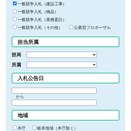
キ
一般競争入札（建設工事）
ー
一般競争入札（物品）
ワ
一般競争入札（業務委託）
ー
ド
一般競争入札（その他）
公募型プロポーザル
を
入
担当所属
力
部局
所属
入札公告日
期
から
間
期
の
間
始
地域
の
ま
終
り
わ
本庁
岐阜地域（本庁除く）