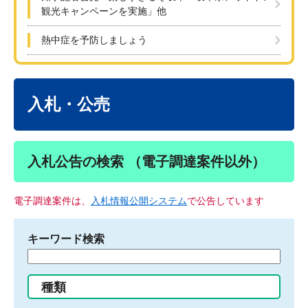
観光キャンペーンを実施」他
熱中症を予防しましょう
本
文
入札・公売
入札公告の検索 （電子調達案件以外）
電子調達案件は、
入札情報公開システム
で公告しています
キーワード検索
検
索
す
種類
る