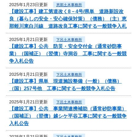
2025年1月23日更新
恵那土木事務所
【建設工事】建工第道改く8－4号/県単 道路新設改
良（暮らしの安全・安心確保対策）（債務）（主）恵
那蛭川東白川線 道路改良工事に関する一般競争入札
2025年1月21日更新
下呂土木事務所
【建設工事】公共 防災・安全交付金（通常砂防事
業）（国補正）（翌債）寺洞谷 工事に関する一般競
争入札公告
2025年1月21日更新
下呂土木事務所
【建設工事】県単 現道施設整備（一般）（債務）
（国）257号他 工事に関する一般競争入札公告
2025年1月21日更新
下呂土木事務所
【建設工事】公共 事業間連携補助（通常砂防事業）
（国補正）（翌債）越シケ平谷工事に関する一般競争
入札公告
2025年1月21日更新
下呂土木事務所