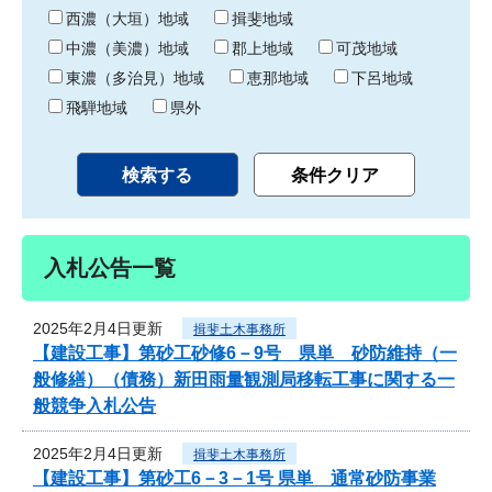
り
西濃（大垣）地域
揖斐地域
中濃（美濃）地域
郡上地域
可茂地域
東濃（多治見）地域
恵那地域
下呂地域
飛騨地域
県外
入札公告一覧
2025年2月4日更新
揖斐土木事務所
【建設工事】第砂工砂修6－9号 県単 砂防維持（一
般修繕）（債務）新田雨量観測局移転工事に関する一
般競争入札公告
2025年2月4日更新
揖斐土木事務所
【建設工事】第砂工6－3－1号 県単 通常砂防事業