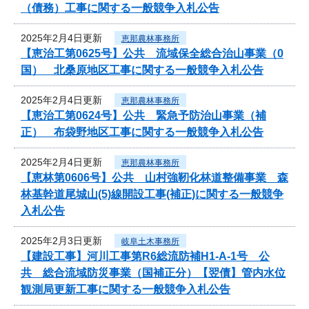
（債務）工事に関する一般競争入札公告
2025年2月4日更新
恵那農林事務所
【恵治工第0625号】公共 流域保全総合治山事業（0
国） 北桑原地区工事に関する一般競争入札公告
2025年2月4日更新
恵那農林事務所
【恵治工第0624号】公共 緊急予防治山事業（補
正） 布袋野地区工事に関する一般競争入札公告
2025年2月4日更新
恵那農林事務所
【恵林第0606号】公共 山村強靭化林道整備事業 森
林基幹道尾城山(5)線開設工事(補正)に関する一般競争
入札公告
2025年2月3日更新
岐阜土木事務所
【建設工事】河川工事第R6総流防補H1-A-1号 公
共 総合流域防災事業（国補正分）【翌債】管内水位
観測局更新工事に関する一般競争入札公告