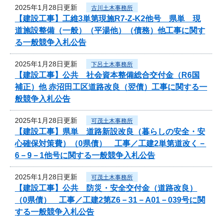
2025年1月28日更新
古川土木事務所
【建設工事】工維3単第現施R7-Z-K2他号 県単 現
道施設整備（一般）（平湯他）（債務）他工事に関す
る一般競争入札公告
2025年1月28日更新
下呂土木事務所
【建設工事】公共 社会資本整備総合交付金（R6国
補正）他 赤沼田工区道路改良（翌債）工事に関する一
般競争入札公告
2025年1月28日更新
可茂土木事務所
【建設工事】県単 道路新設改良（暮らしの安全・安
心確保対策費）（0県債） 工事／工建2単第道改く－
6－9－1他号に関する一般競争入札公告
2025年1月28日更新
可茂土木事務所
【建設工事】公共 防災・安全交付金（道路改良）
（0県債） 工事／工建2第Z6－31－A01－039号に関
する一般競争入札公告