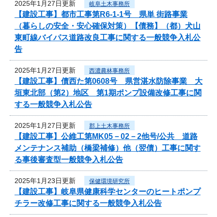
2025年1月27日更新
岐阜土木事務所
【建設工事】都市工事第R6-1-1号 県単 街路事業
（暮らしの安全・安心確保対策）【債務】（都）犬山
東町線バイパス道路改良工事に関する一般競争入札公
告
2025年1月27日更新
西濃農林事務所
【建設工事】債西た第0608号 県営湛水防除事業 大
垣東北部（第2）地区 第1期ポンプ設備改修工事に関
する一般競争入札公告
2025年1月27日更新
郡上土木事務所
【建設工事】公維工第MK05－02－2他号/公共 道路
メンテナンス補助（橋梁補修）他（翌債）工事に関す
る事後審査型一般競争入札公告
2025年1月23日更新
保健環境研究所
【建設工事】岐阜県健康科学センターのヒートポンプ
チラー改修工事に関する一般競争入札公告