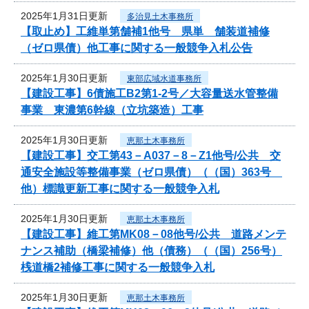
2025年1月31日更新
多治見土木事務所
【取止め】工維単第舗補1他号 県単 舗装道補修
（ゼロ県債）他工事に関する一般競争入札公告
2025年1月30日更新
東部広域水道事務所
【建設工事】6債施工B2第1-2号／大容量送水管整備
事業 東濃第6幹線（立坑築造）工事
2025年1月30日更新
恵那土木事務所
【建設工事】交工第43－A037－8－Z1他号/公共 交
通安全施設等整備事業（ゼロ県債）（（国）363号
他）標識更新工事に関する一般競争入札
2025年1月30日更新
恵那土木事務所
【建設工事】維工第MK08－08他号/公共 道路メンテ
ナンス補助（橋梁補修）他（債務）（（国）256号）
桟道橋2補修工事に関する一般競争入札
2025年1月30日更新
恵那土木事務所