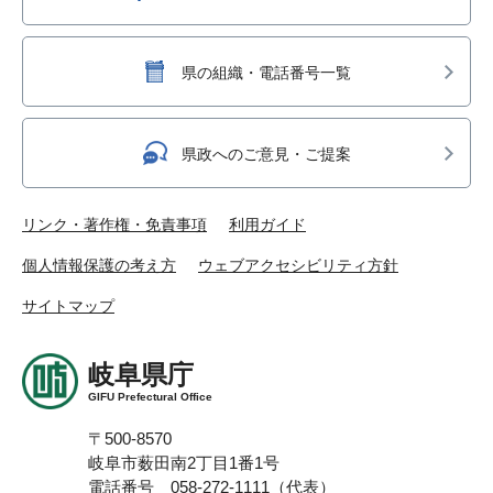
県の組織・電話番号一覧
県政へのご意見・ご提案
リンク・著作権・免責事項
利用ガイド
個人情報保護の考え方
ウェブアクセシビリティ方針
サイトマップ
岐阜県庁
GIFU Prefectural Office
〒500-8570
岐阜市薮田南2丁目1番1号
電話番号 058-272-1111（代表）