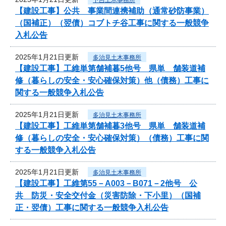
【建設工事】公共 事業間連携補助（通常砂防事業）
（国補正）（翌債）コブトチ谷工事に関する一般競争
入札公告
2025年1月21日更新
多治見土木事務所
【建設工事】工維単第舗補暮5他号 県単 舗装道補
修（暮らしの安全・安心確保対策）他（債務）工事に
関する一般競争入札公告
2025年1月21日更新
多治見土木事務所
【建設工事】工維単第舗補暮3他号 県単 舗装道補
修（暮らしの安全・安心確保対策）（債務）工事に関
する一般競争入札公告
2025年1月21日更新
多治見土木事務所
【建設工事】工維第55－A003－B071－2他号 公
共 防災・安全交付金（災害防除・下小里）（国補
正・翌債）工事に関する一般競争入札公告