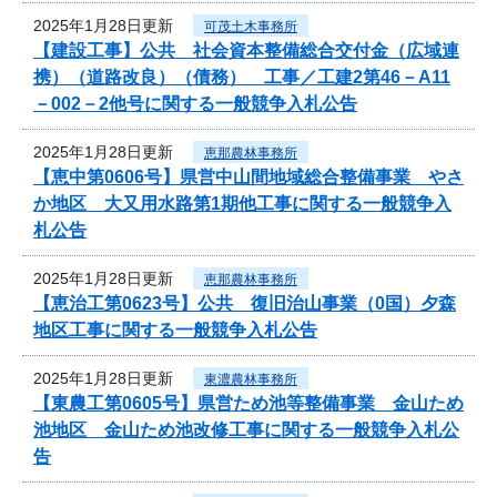
2025年1月28日更新
可茂土木事務所
【建設工事】公共 社会資本整備総合交付金（広域連
携）（道路改良）（債務） 工事／工建2第46－A11
－002－2他号に関する一般競争入札公告
2025年1月28日更新
恵那農林事務所
【恵中第0606号】県営中山間地域総合整備事業 やさ
か地区 大又用水路第1期他工事に関する一般競争入
札公告
2025年1月28日更新
恵那農林事務所
【恵治工第0623号】公共 復旧治山事業（0国）夕森
地区工事に関する一般競争入札公告
2025年1月28日更新
東濃農林事務所
【東農工第0605号】県営ため池等整備事業 金山ため
池地区 金山ため池改修工事に関する一般競争入札公
告