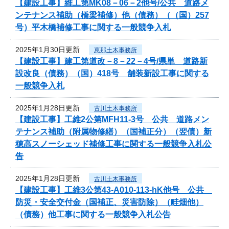
【建設工事】維工第MK08－06－2他号/公共 道路メ
ンテナンス補助（橋梁補修）他（債務）（（国）257
号）平木橋補修工事に関する一般競争入札
2025年1月30日更新
恵那土木事務所
【建設工事】建工第道改－8－22－4号/県単 道路新
設改良（債務）（国）418号 舗装新設工事に関する
一般競争入札
2025年1月28日更新
古川土木事務所
【建設工事】工維2公第MFH11-3号 公共 道路メン
テナンス補助（附属物修繕）（国補正分）（翌債）新
穂高スノーシェッド補修工事に関する一般競争入札公
告
2025年1月28日更新
古川土木事務所
【建設工事】工維3公第43-A010-113-hK他号 公共
防災・安全交付金（国補正、災害防除）（畦畑他）
（債務）他工事に関する一般競争入札公告