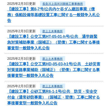
2025年2月3日更新
長良川上流河川開発工事事務所
【建設工事】第6-7号/公共内ケ谷ダム建設事業（債
務）係船設備等基礎設置工事に関する一般競争入札公
告
2025年2月3日更新
郡上土木事務所
【建設工事】公交工第HT-05-01-h号/公共 通学路緊
急対策補助事業（国補正）（翌債）工事に関する事後
審査型一般競争入札公告
2025年2月3日更新
郡上土木事務所
【建設工事】公交工第HD-05-03-h1号/公共 土砂災害
対策道路事業補助（国補正）（翌債）工事に関する事
後審査型一般競争入札公告
2025年2月3日更新
郡上土木事務所
【建設工事】公砂工第R6-1-1号/公共 防災・安全交
付金（通常砂防事業）（国補正・翌債）工事に関する
事後審査型一般競争入札公告