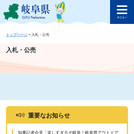
ペ
メ
このページの本文へ
ー
ニ
メ
ジ
ュ
ニ
の
ー
ュ
先
を
ー
頭
飛
トップページ
>
入札・公売
で
ば
す
し
入札・公売
。
て
本
文
へ
重要なお知らせ
知事記者会見「楽しすぎるぞ岐阜！岐阜県アウトドア