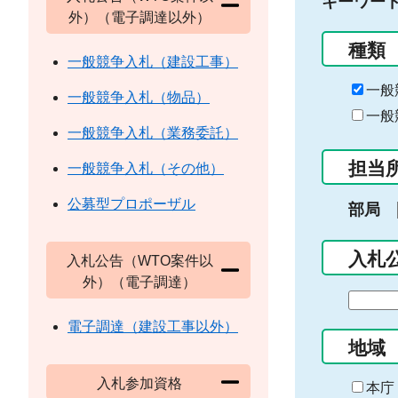
キーワー
外）（電子調達以外）
種類
一般競争入札（建設工事）
一般
一般競争入札（物品）
一般
一般競争入札（業務委託）
担当
一般競争入札（その他）
公募型プロポーザル
部局
入札
入札公告（WTO案件以
外）（電子調達）
期
間
電子調達（建設工事以外）
の
地域
始
入札参加資格
ま
本庁