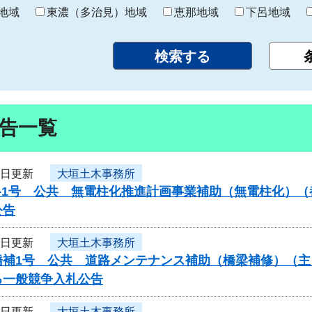
り
地域
東濃（多治見）地域
恵那地域
下呂地域
告一覧
3日更新
大垣土木事務所
7-1号 公共 無電柱化推進計画事業補助（無電柱化）
公告
3日更新
大垣土木事務所
橋補1号 公共 道路メンテナンス補助（橋梁補修）（
る一般競争入札公告
3日更新
大垣土木事務所