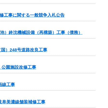
補修工事に関する一般競争入札公告
0池）終沈機械設備（再構築）工事（債務）
（国）248号道路改良工事
）公園施設改修工事
画線工事
岐阜美濃線舗装補修工事