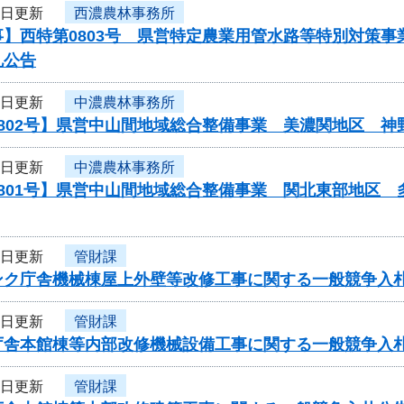
3日更新
西濃農林事務所
事】西特第0803号 県営特定農業用管水路等特別対策
札公告
3日更新
中濃農林事務所
0802号】県営中山間地域総合整備事業 美濃関地区 
3日更新
中濃農林事務所
0801号】県営中山間地域総合整備事業 関北東部地区
3日更新
管財課
ンク庁舎機械棟屋上外壁等改修工事に関する一般競争入
3日更新
管財課
庁舎本館棟等内部改修機械設備工事に関する一般競争入
3日更新
管財課