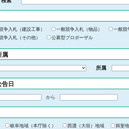
ド検索
検
索
す
る
キ
競争入札（建設工事）
一般競争入札（物品）
一般競
ー
競争入札（その他）
公募型プロポーザル
ワ
ー
所属
ド
を
所属
入
力
公告日
から
期
間
の
終
わ
岐阜地域（本庁除く）
西濃（大垣）地域
揖斐