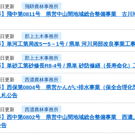
3日更新
飛騨農林事務所
事】飛中第0811号 県営中山間地域総合整備事業 古
3日更新
郡上土木事務所
】単河工第局改5ー5－1号 / 県単 河川局部改良事業
3日更新
郡上土木事務所
】単砂工第砂修長R8-4号 / 県単 砂防修繕（長寿命
3日更新
西濃農林事務所
事】西保第0804号 県営かんがい排水事業（保全合理
入札公告
3日更新
西濃農林事務所
事】西中第0802号 県営中山間地域総合整備事業 西
公告