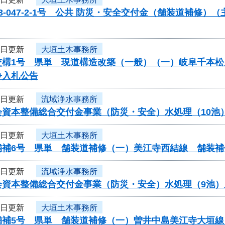
3-047-2-1号 公共 防災・安全交付金（舗装道補修
3日更新
大垣土木事務所
交構1号 県単 現道構造改築（一般）（一）岐阜千本
争入札公告
3日更新
流域浄水事務所
会資本整備総合交付金事業（防災・安全）水処理（10池
3日更新
大垣土木事務所
舗補6号 県単 舗装道補修（一）美江寺西結線 舗装
3日更新
流域浄水事務所
会資本整備総合交付金事業（防災・安全）水処理（9池
3日更新
大垣土木事務所
舗補5号 県単 舗装道補修（一）曽井中島美江寺大垣