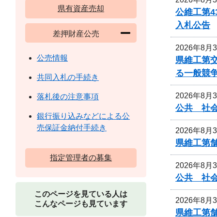
県有資産売却
公維工第4
入札公告
差押財産公売
2026年8月
公売情報
県維工第
る一般競
共同入札の手続き
2026年8月
落札後の注意事項
公共 社
銀行振り込みなどによる公
売保証金納付手続き
2026年8月
県維工第
指定管理者の募集
2026年8月
公共 社
このページを見ている人は
2026年8月
こんなページも見ています
県維工第