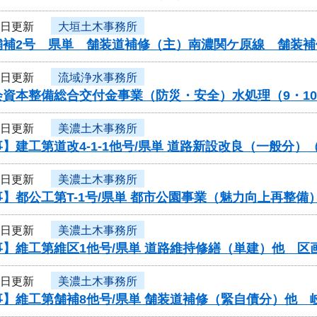
3日更新
大垣土木事務所
舗補2号 県単 舗装道補修（主）南濃関ケ原線 舗装
3日更新
流域浄水事務所
会資本整備総合交付金事業（防災・安全）水処理（9・1
3日更新
美濃土木事務所
】建工第道改4-1-1他号/県単 道路新設改良（一般分）
3日更新
美濃土木事務所
】都公工第T-1号/県単 都市公園事業（魅力向上再整備
3日更新
美濃土木事務所
】維工第維区1他号/県単 道路維持修繕（単建）他 区
3日更新
美濃土木事務所
】維工第舗補8他号/県単 舗装道補修（緊自債分）他 