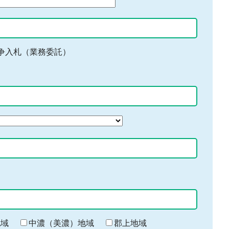
争入札（業務委託）
地域
中濃（美濃）地域
郡上地域