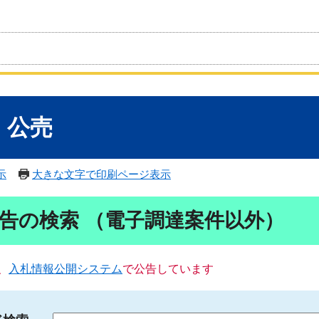
・公売
示
大きな文字で印刷ページ表示
告の検索 （電子調達案件以外）
、
入札情報公開システム
で公告しています