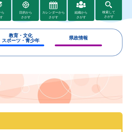
検索して
から
目的から
カレンダーから
組織から
さがす
す
さがす
さがす
さがす
教育・文化
県政情報
スポーツ・青少年
閉
閉
じ
じ
る
る