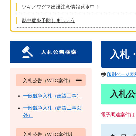
ツキノワグマ出没注意情報発令中！
熱中症を予防しましょう
本
入札
文
印刷ページ表
入札公告（WTO案件）
入札公
一般競争入札（建設工事）
一般競争入札（建設工事以
電子調達案件は
外）
入札公告（WTO案件以