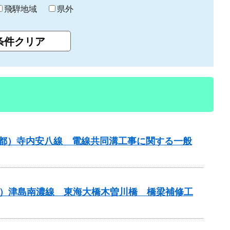
飛騨地域
県外
（都）寺内安八線 電線共同溝工事に関する一般
主）津島南濃線 東海大橋木曽川橋 橋梁補修工