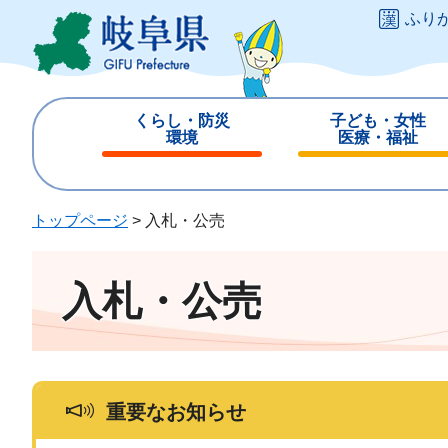
ペ
メ
ふり
ー
ニ
ジ
ュ
の
ー
先
を
くらし・防災
子ども・女性
頭
飛
環境
医療・福祉
で
ば
閉
閉
す
し
じ
じ
。
て
る
る
トップページ
>
入札・公売
本
文
へ
入札・公売
重要なお知らせ