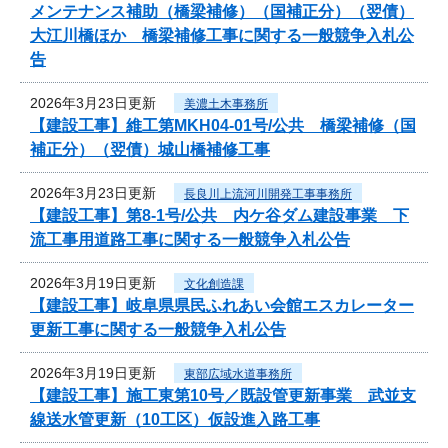
メンテナンス補助（橋梁補修）（国補正分）（翌債）
大江川橋ほか 橋梁補修工事に関する一般競争入札公
告
2026年3月23日更新
美濃土木事務所
【建設工事】維工第MKH04-01号/公共 橋梁補修（国
補正分）（翌債）城山橋補修工事
2026年3月23日更新
長良川上流河川開発工事事務所
【建設工事】第8-1号/公共 内ケ谷ダム建設事業 下
流工事用道路工事に関する一般競争入札公告
2026年3月19日更新
文化創造課
【建設工事】岐阜県県民ふれあい会館エスカレーター
更新工事に関する一般競争入札公告
2026年3月19日更新
東部広域水道事務所
【建設工事】施工東第10号／既設管更新事業 武並支
線送水管更新（10工区）仮設進入路工事