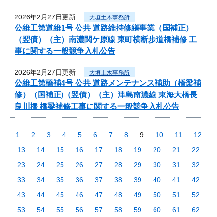
2026年2月27日更新
大垣土木事務所
公維工第道維1号 公共 道路維持修繕事業（国補正）
（翌債）（主）南濃関ケ原線 東町横断歩道橋補修 工
事に関する一般競争入札公告
2026年2月27日更新
大垣土木事務所
公維工第橋補4号 公共 道路メンテナンス補助（橋梁補
修）（国補正)（翌債）（主）津島南濃線 東海大橋長
良川橋 橋梁補修工事に関する一般競争入札公告
1
2
3
4
5
6
7
8
9
10
11
12
13
14
15
16
17
18
19
20
21
22
23
24
25
26
27
28
29
30
31
32
33
34
35
36
37
38
39
40
41
42
43
44
45
46
47
48
49
50
51
52
53
54
55
56
57
58
59
60
61
62