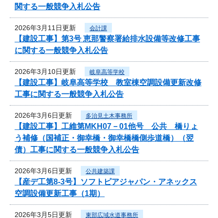
関する一般競争入札公告
2026年3月11日更新
会計課
【建設工事】第3号 恵那警察署給排水設備等改修工事
に関する一般競争入札公告
2026年3月10日更新
岐阜高等学校
【建設工事】岐阜高等学校 教室棟空調設備更新改修
工事に関する一般競争入札公告
2026年3月6日更新
多治見土木事務所
【建設工事】工維第MKH07－01他号 公共 橋りょ
う補修（国補正・御幸橋・御幸橋橋側歩道橋）（翌
債）工事に関する一般競争入札公告
2026年3月6日更新
公共建築課
【産デ工第8-3号】ソフトピアジャパン・アネックス
空調設備更新工事（1期）
2026年3月5日更新
東部広域水道事務所