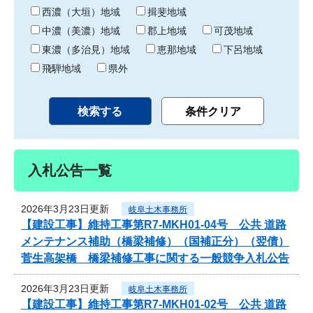
り
西濃（大垣）地域
揖斐地域
中濃（美濃）地域
郡上地域
可茂地域
東濃（多治見）地域
恵那地域
下呂地域
飛騨地域
県外
入札公告一覧
2026年3月23日更新
岐阜土木事務所
【建設工事】維持工事第R7-MKH01-04号 公共 道路
メンテナンス補助（橋梁補修）（国補正分）（翌債）
菅生高架橋 橋梁補修工事に関する一般競争入札公告
2026年3月23日更新
岐阜土木事務所
【建設工事】維持工事第R7-MKH01-02号 公共 道路