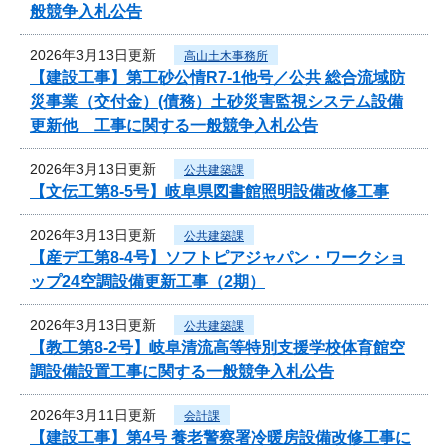
般競争入札公告
2026年3月13日更新
高山土木事務所
【建設工事】第工砂公情R7-1他号／公共 総合流域防
災事業（交付金）(債務）土砂災害監視システム設備
更新他 工事に関する一般競争入札公告
2026年3月13日更新
公共建築課
【文伝工第8-5号】岐阜県図書館照明設備改修工事
2026年3月13日更新
公共建築課
【産デ工第8-4号】ソフトピアジャパン・ワークショ
ップ24空調設備更新工事（2期）
2026年3月13日更新
公共建築課
【教工第8-2号】岐阜清流高等特別支援学校体育館空
調設備設置工事に関する一般競争入札公告
2026年3月11日更新
会計課
【建設工事】第4号 養老警察署冷暖房設備改修工事に