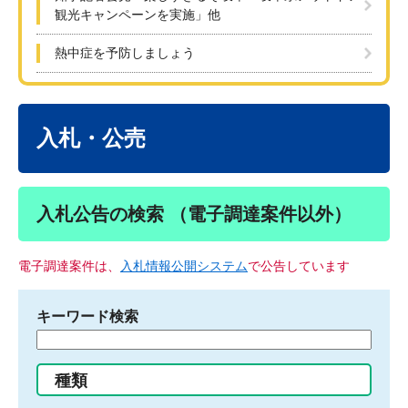
観光キャンペーンを実施」他
熱中症を予防しましょう
本
文
入札・公売
入札公告の検索 （電子調達案件以外）
電子調達案件は、
入札情報公開システム
で公告しています
キーワード検索
検
索
す
種類
る