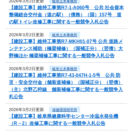
2026年3月2日更新
岐阜土木事務所
【建設工事】維持工事第R7-1-A060号 公共 社会資本
整備総合交付金（道の駅）（債務）（国）157号 道
の駅トイレ改修工事に関する一般競争入札公告
2026年3月2日更新
岐阜土木事務所
【建設工事】維持工事第R7-MKH01-07号 公共 道路メ
ンテナンス補助（橋梁補修）（国補正分）（翌債）大
野橋ほか 橋梁補修工事に関する一般競争入札公告
2026年3月2日更新
岐阜土木事務所
【建設工事】維持工事第R7-43-047H-1-5号 公共 防
災・安全交付金（舗装道補修）（国補正分）（翌債）
（主）北野乙狩線 舗装補修工事に関する一般競争入
札公告
2026年3月2日更新
保健環境研究所
【建設工事】岐阜県健康科学センター冷温水発生機
（R－2）改修工事に関する一般競争入札公告