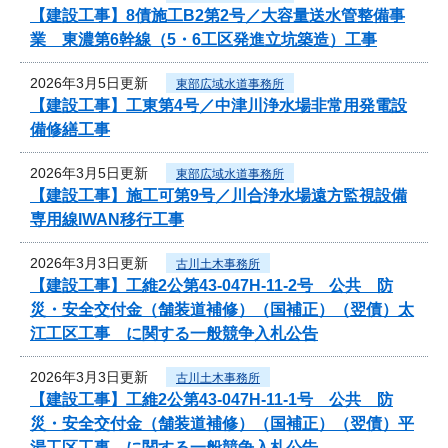
【建設工事】8債施工B2第2号／大容量送水管整備事
業 東濃第6幹線（5・6工区発進立坑築造）工事
2026年3月5日更新
東部広域水道事務所
【建設工事】工東第4号／中津川浄水場非常用発電設
備修繕工事
2026年3月5日更新
東部広域水道事務所
【建設工事】施工可第9号／川合浄水場遠方監視設備
専用線IWAN移行工事
2026年3月3日更新
古川土木事務所
【建設工事】工維2公第43-047H-11-2号 公共 防
災・安全交付金（舗装道補修）（国補正）（翌債）太
江工区工事 に関する一般競争入札公告
2026年3月3日更新
古川土木事務所
【建設工事】工維2公第43-047H-11-1号 公共 防
災・安全交付金（舗装道補修）（国補正）（翌債）平
湯工区工事 に関する一般競争入札公告