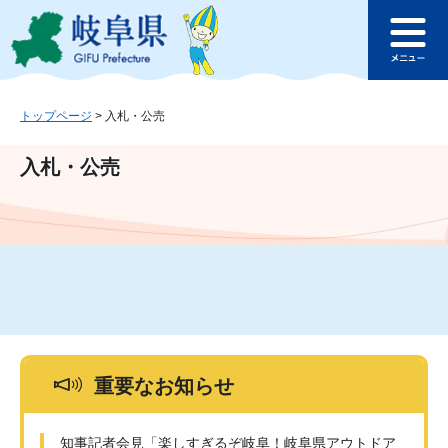
ペ
メ
このページの本文へ
ー
ニ
メ
ジ
ュ
ニ
の
ー
ュ
先
を
ー
頭
飛
トップページ
>
入札・公売
で
ば
す
し
入札・公売
。
て
本
文
へ
重要なお知らせ
知事記者会見「楽しすぎるぞ岐阜！岐阜県アウトドア