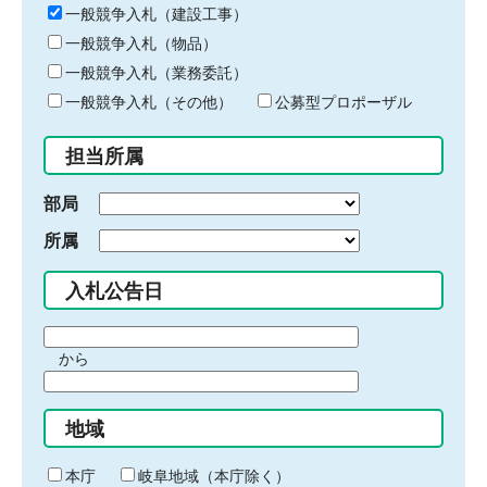
キ
一般競争入札（建設工事）
ー
一般競争入札（物品）
ワ
一般競争入札（業務委託）
ー
ド
一般競争入札（その他）
公募型プロポーザル
を
入
担当所属
力
部局
所属
入札公告日
期
から
間
期
の
間
始
地域
の
ま
終
り
わ
本庁
岐阜地域（本庁除く）