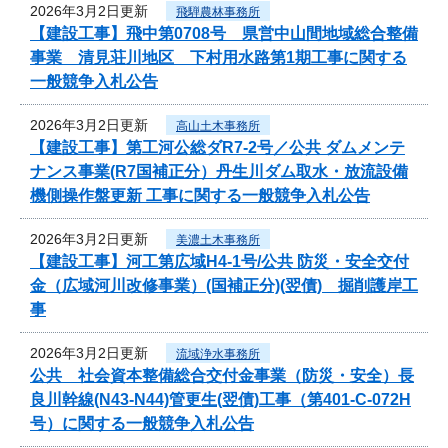
2026年3月2日更新
飛騨農林事務所
【建設工事】飛中第0708号 県営中山間地域総合整備
事業 清見荘川地区 下村用水路第1期工事に関する
一般競争入札公告
2026年3月2日更新
高山土木事務所
【建設工事】第工河公総ダR7-2号／公共 ダムメンテ
ナンス事業(R7国補正分）丹生川ダム取水・放流設備
機側操作盤更新 工事に関する一般競争入札公告
2026年3月2日更新
美濃土木事務所
【建設工事】河工第広域H4-1号/公共 防災・安全交付
金（広域河川改修事業）(国補正分)(翌債) 掘削護岸工
事
2026年3月2日更新
流域浄水事務所
公共 社会資本整備総合交付金事業（防災・安全）長
良川幹線(N43-N44)管更生(翌債)工事（第401-C-072H
号）に関する一般競争入札公告