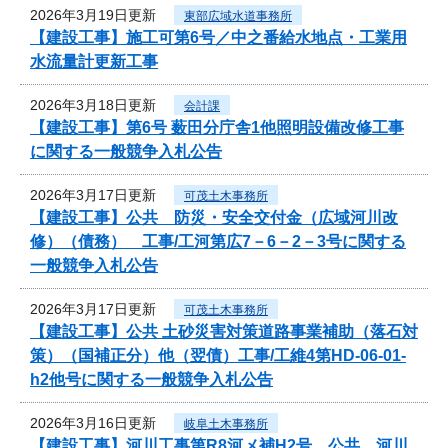
2026年3月19日更新
東部広域水道事務所
【建設工事】施工可第6号／中之番給水地点・工業用
水流量計更新工事
2026年3月18日更新
会計課
【建設工事】第6号 薮田分庁舎1他照明設備改修工事
に関する一般競争入札公告
2026年3月17日更新
可茂土木事務所
【建設工事】公共 防災・安全交付金（広域河川改
修）（債務） 工事/工河第広7－6－2－3号に関する
一般競争入札公告
2026年3月17日更新
可茂土木事務所
【建設工事】公共 土砂災害対策道路事業補助（落石対
策）（国補正分）他（翌債）工事/工維4第HD-06-01-
h2他号に関する一般競争入札公告
2026年3月16日更新
岐阜土木事務所
【建設工事】河川工事第R8河メ補H2号 公共 河川