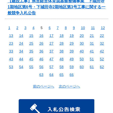
【建設工事】県営経営体育成基盤整備事業 下城田寺
1期地区第6号・下城田寺2期地区第3号工事に関する一
般競争入札公告
1
2
3
4
5
6
7
8
9
10
11
12
13
14
15
16
17
18
19
20
21
22
23
24
25
26
27
28
29
30
31
32
33
34
35
36
37
38
39
40
41
42
43
44
45
46
47
48
49
50
51
52
53
54
55
56
57
58
59
60
61
62
63
64
65
66
前のページへ
次のページへ