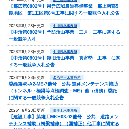
【郡広第0802号】県営広域農道整備事業 郡上南部5
期地区 第1工区第8号工事に関する一般競争入札公告
2026年6月23日更新
中濃農林事務所
【中治第0802号】予防治山事業 三月 工事に関する
一般競争入札
2026年6月23日更新
中濃農林事務所
【中治第0801号】復旧治山事業 真寄勢 工事 に関
する一般競争入札公告
2026年6月23日更新
多治見土木事務所
委維第48-A2-ME-7他号 公共 道路メンテナンス補助
（トンネル・橋梁等点検調査：ME）他（債務）委託
に関する一般競争入札公告
2026年6月23日更新
揖斐土木事務所
【建設工事】第維工MKH03-02他号 公共 道路メン
テナンス補助（橋梁補修）（国補正）他工事に関する