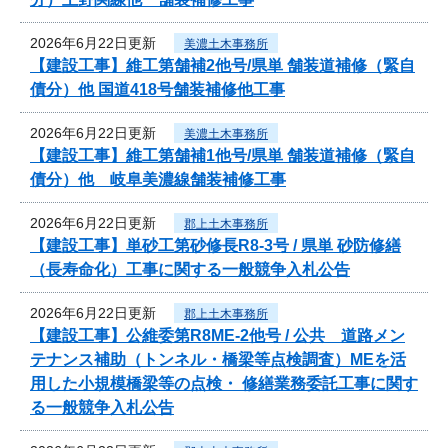
2026年6月22日更新
美濃土木事務所
【建設工事】維工第舗補2他号/県単 舗装道補修（緊自
債分）他 国道418号舗装補修他工事
2026年6月22日更新
美濃土木事務所
【建設工事】維工第舗補1他号/県単 舗装道補修（緊自
債分）他 岐阜美濃線舗装補修工事
2026年6月22日更新
郡上土木事務所
【建設工事】単砂工第砂修長R8-3号 / 県単 砂防修繕
（長寿命化）工事に関する一般競争入札公告
2026年6月22日更新
郡上土木事務所
【建設工事】公維委第R8ME-2他号 / 公共 道路メン
テナンス補助（トンネル・橋梁等点検調査）MEを活
用した小規模橋梁等の点検・ 修繕業務委託工事に関す
る一般競争入札公告