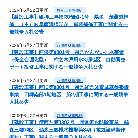
2026年6月22日更新
岐阜土木事務所
【建設工事】維持工事第R8舗修-1号 県単 舗装道補
修 （主）岐阜南濃線ほか 舗装補修工事に関する一
般競争入札公告
2026年6月22日更新
西濃農林事務所
【建設工事】西保第0801号 県営かんがい排水事業
（保全合理化型） 柿之木戸用水3期地区 自動調整
ゲート改修工事に関する一般競争入札公告
2026年6月22日更新
西濃農林事務所
【建設工事】西ほ第0801号 県営経営体育成基盤整備
事業 四郷南部1期地区 第2期工事に関する一般競争
入札公告
2026年6月22日更新
西濃農林事務所
【建設工事】債西た第0802号 県営湛水防除事業 鵜
森三郷地区 鵜森三郷排水機場第8期（電気設備製作
据付）工事に関する一般競争入札公告