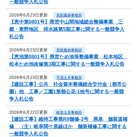
一般競争入札公告
2026年6月23日更新
恵那農林事務所
【恵中第0801号】県営中山間地域総合整備事業 三
郷・東野地区 排水路第5期工事に関する一般競争入
札公告
2026年6月23日更新
恵那農林事務所
【恵池第0801号】県営ため池等整備事業 松本地区
松本ため池改修第3期工事に関する一般競争入札公告
2026年6月23日更新
可茂土木事務所
【建設工事】公共 社会資本整備総合交付金（都市公
園）他 工事／工園1第都公花-1他号に関する一般競
争入札公告
2026年6月22日更新
岐阜土木事務所
【建設工事】維持工事第R8舗修-3号 県単 舗装道補
修 （主）岐阜関ケ原線ほか 舗装補修工事に関する
一般競争入札公告