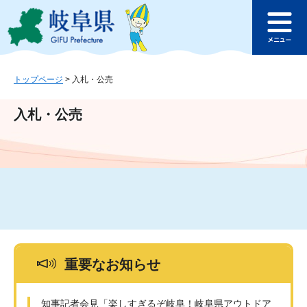
ペ
メ
このページの本文へ
ー
ニ
メ
ジ
ュ
ニ
の
ー
ュ
先
を
ー
頭
飛
トップページ
>
入札・公売
で
ば
す
し
入札・公売
。
て
本
文
へ
重要なお知らせ
知事記者会見「楽しすぎるぞ岐阜！岐阜県アウトドア