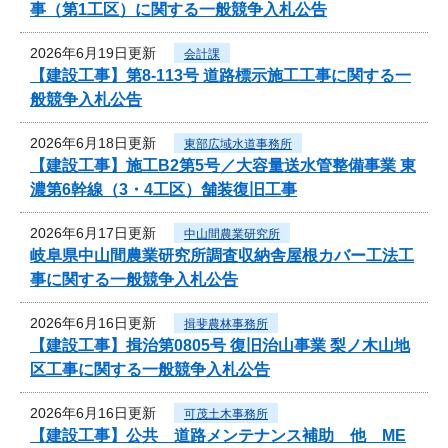
事（第1工区）に関する一般競争入札公告
2026年6月19日更新
会計課
【建設工事】第8-113号 道路標示施工工事に関する一
般競争入札公告
2026年6月18日更新
東部広域水道事務所
【建設工事】施工B2第5号／大容量送水管整備事業 東
濃第6幹線（3・4工区）舗装復旧工事
2026年6月17日更新
中山間農業研究所
岐阜県中山間農業研究所調査収納舎屋根カバー工法工
事に関する一般競争入札公告
2026年6月16日更新
揖斐農林事務所
【建設工事】揖治第0805号 復旧治山事業 梨ノ木山地
区工事に関する一般競争入札公告
2026年6月16日更新
可茂土木事務所
【建設工事】公共 道路メンテナンス補助 他 ME