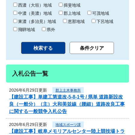
り
西濃（大垣）地域
揖斐地域
中濃（美濃）地域
郡上地域
可茂地域
東濃（多治見）地域
恵那地域
下呂地域
飛騨地域
県外
入札公告一覧
2026年6月29日更新
郡上土木事務所
【建設工事】単建工第道改-5-8-1号 / 県単 道路新設改
良（一般分）（主）大和美並線（腰細）道路改良工事
に関する一般競争入札公告
2026年6月29日更新
地域スポーツ課
【建設工事】岐阜メモリアルセンター陸上競技場トラ