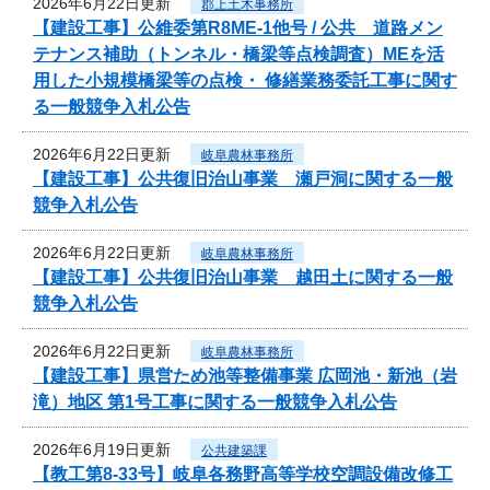
2026年6月22日更新
郡上土木事務所
【建設工事】公維委第R8ME-1他号 / 公共 道路メン
テナンス補助（トンネル・橋梁等点検調査）MEを活
用した小規模橋梁等の点検・ 修繕業務委託工事に関す
る一般競争入札公告
2026年6月22日更新
岐阜農林事務所
【建設工事】公共復旧治山事業 瀬戸洞に関する一般
競争入札公告
2026年6月22日更新
岐阜農林事務所
【建設工事】公共復旧治山事業 越田土に関する一般
競争入札公告
2026年6月22日更新
岐阜農林事務所
【建設工事】県営ため池等整備事業 広岡池・新池（岩
滝）地区 第1号工事に関する一般競争入札公告
2026年6月19日更新
公共建築課
【教工第8-33号】岐阜各務野高等学校空調設備改修工