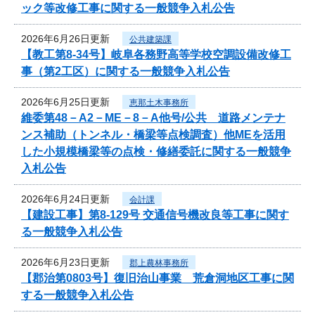
ック等改修工事に関する一般競争入札公告
2026年6月26日更新
公共建築課
【教工第8-34号】岐阜各務野高等学校空調設備改修工
事（第2工区）に関する一般競争入札公告
2026年6月25日更新
恵那土木事務所
維委第48－A2－ME－8－A他号/公共 道路メンテナ
ンス補助（トンネル・橋梁等点検調査）他MEを活用
した小規模橋梁等の点検・修繕委託に関する一般競争
入札公告
2026年6月24日更新
会計課
【建設工事】第8-129号 交通信号機改良等工事に関す
る一般競争入札公告
2026年6月23日更新
郡上農林事務所
【郡治第0803号】復旧治山事業 荒倉洞地区工事に関
する一般競争入札公告