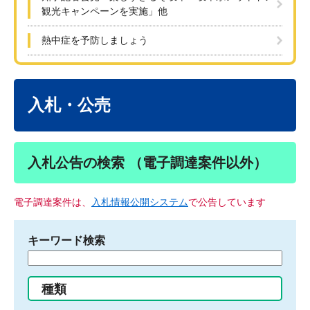
観光キャンペーンを実施」他
熱中症を予防しましょう
本
文
入札・公売
入札公告の検索 （電子調達案件以外）
電子調達案件は、
入札情報公開システム
で公告しています
キーワード検索
検
索
す
種類
る