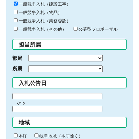
キ
一般競争入札（建設工事）
ー
一般競争入札（物品）
ワ
一般競争入札（業務委託）
ー
ド
一般競争入札（その他）
公募型プロポーザル
を
入
担当所属
力
部局
所属
入札公告日
期
から
間
期
の
間
始
地域
の
ま
終
り
わ
本庁
岐阜地域（本庁除く）