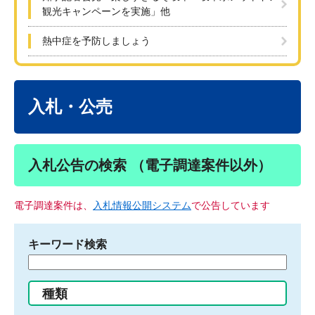
観光キャンペーンを実施」他
熱中症を予防しましょう
本
文
入札・公売
入札公告の検索 （電子調達案件以外）
電子調達案件は、
入札情報公開システム
で公告しています
キーワード検索
検
索
す
種類
る