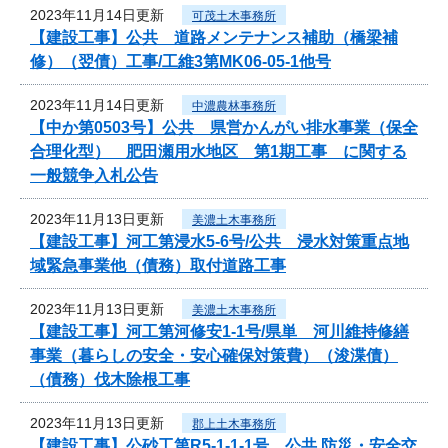
2023年11月14日更新
可茂土木事務所
【建設工事】公共 道路メンテナンス補助（橋梁補
修）（翌債）工事/工維3第MK06-05-1他号
2023年11月14日更新
中濃農林事務所
【中か第0503号】公共 県営かんがい排水事業（保全
合理化型） 肥田瀬用水地区 第1期工事 に関する
一般競争入札公告
2023年11月13日更新
美濃土木事務所
【建設工事】河工第浸水5-6号/公共 浸水対策重点地
域緊急事業他（債務）取付道路工事
2023年11月13日更新
美濃土木事務所
【建設工事】河工第河修安1-1号/県単 河川維持修繕
事業（暮らしの安全・安心確保対策費）（浚渫債）
（債務）伐木除根工事
2023年11月13日更新
郡上土木事務所
【建設工事】公砂工第R5-1-1-1号 公共 防災・安全交