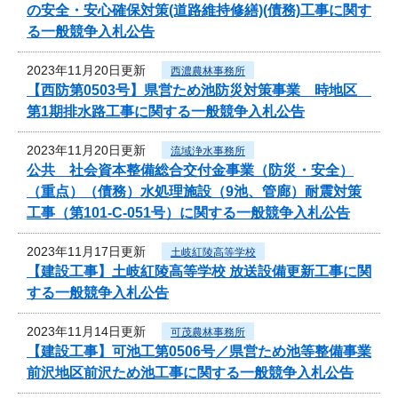
の安全・安心確保対策(道路維持修繕)(債務)工事に関す
る一般競争入札公告
2023年11月20日更新
西濃農林事務所
【西防第0503号】県営ため池防災対策事業 時地区
第1期排水路工事に関する一般競争入札公告
2023年11月20日更新
流域浄水事務所
公共 社会資本整備総合交付金事業（防災・安全）
（重点）（債務）水処理施設（9池、管廊）耐震対策
工事（第101-C-051号）に関する一般競争入札公告
2023年11月17日更新
土岐紅陵高等学校
【建設工事】土岐紅陵高等学校 放送設備更新工事に関
する一般競争入札公告
2023年11月14日更新
可茂農林事務所
【建設工事】可池工第0506号／県営ため池等整備事業
前沢地区前沢ため池工事に関する一般競争入札公告