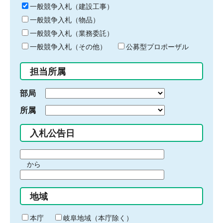
キ
一般競争入札（建設工事）
ー
一般競争入札（物品）
ワ
一般競争入札（業務委託）
ー
ド
一般競争入札（その他）
公募型プロポーザル
を
入
担当所属
力
部局
所属
入札公告日
期
から
間
期
の
間
始
地域
の
ま
終
り
わ
本庁
岐阜地域（本庁除く）