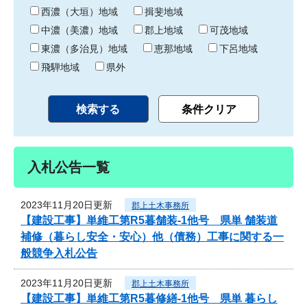
り
西濃（大垣）地域
揖斐地域
中濃（美濃）地域
郡上地域
可茂地域
東濃（多治見）地域
恵那地域
下呂地域
飛騨地域
県外
入札公告一覧
2023年11月20日更新
郡上土木事務所
【建設工事】単維工第R5暮舗装-1他号 県単 舗装道
補修（暮らし安全・安心）他（債務）工事に関する一
般競争入札公告
2023年11月20日更新
郡上土木事務所
【建設工事】単維工第R5暮修繕-1他号 県単 暮らし