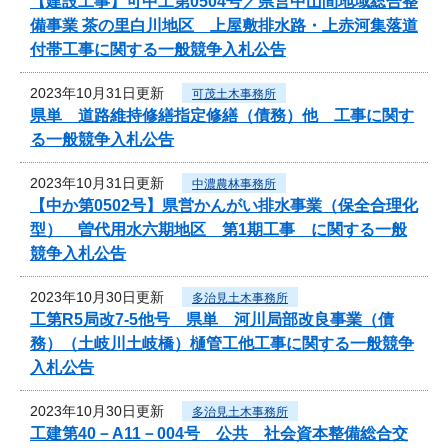
【建設工事】可中工第0504号／県営中山間地域総合整
備事業 茶の里白川地区 上屋敷排水路・上赤河集落道
付帯工事に関する一般競争入札公告
2023年10月31日更新
可茂土木事務所
県単 道路維持修繕指定修繕（債務）他 工事に関す
る一般競争入札公告
2023年10月31日更新
中濃農林事務所
【中か第0502号】県営かんがい排水事業（保全合理化
型） 曽代用水六期地区 第1期工事 に関する一般
競争入札公告
2023年10月30日更新
多治見土木事務所
工第R5局改7-5他号 県単 河川局部改良事業（債
務）（土岐川土岐橋）樋管工他工事に関する一般競争
入札公告
2023年10月30日更新
多治見土木事務所
工建第40－A11－004号 公共 社会資本整備総合交