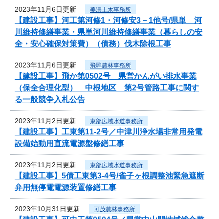
2023年11月6日更新
美濃土木事務所
【建設工事】河工第河修1・河修安3－1他号/県単 河
川維持修繕事業・県単河川維持修繕事業（暮らしの安
全・安心確保対策費）（債務）伐木除根工事
2023年11月6日更新
飛騨農林事務所
【建設工事】飛か第0502号 県営かんがい排水事業
（保全合理化型） 中根地区 第2号管路工事に関す
る一般競争入札公告
2023年11月2日更新
東部広域水道事務所
【建設工事】工東第11-2号／中津川浄水場非常用発電
設備始動用直流電源盤修繕工事
2023年11月2日更新
東部広域水道事務所
【建設工事】5債工東第3-4号/雀子ヶ根調整池緊急遮断
弁用無停電電源装置修繕工事
2023年10月31日更新
可茂農林事務所