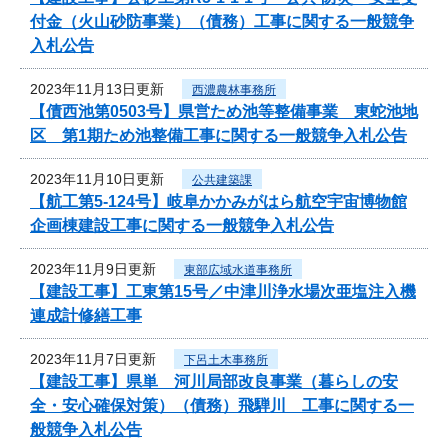
付金（火山砂防事業）（債務）工事に関する一般競争
入札公告
2023年11月13日更新
西濃農林事務所
【債西池第0503号】県営ため池等整備事業 東蛇池地
区 第1期ため池整備工事に関する一般競争入札公告
2023年11月10日更新
公共建築課
【航工第5-124号】岐阜かかみがはら航空宇宙博物館
企画棟建設工事に関する一般競争入札公告
2023年11月9日更新
東部広域水道事務所
【建設工事】工東第15号／中津川浄水場次亜塩注入機
連成計修繕工事
2023年11月7日更新
下呂土木事務所
【建設工事】県単 河川局部改良事業（暮らしの安
全・安心確保対策）（債務）飛騨川 工事に関する一
般競争入札公告