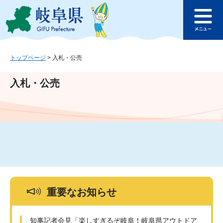
ペ
メ
このページの本文へ
ー
ニ
メ
ジ
ュ
ニ
の
ー
ュ
先
を
ー
頭
飛
トップページ
>
入札・公売
で
ば
す
し
入札・公売
。
て
本
文
へ
重要なお知らせ
知事記者会見「楽しすぎるぞ岐阜！岐阜県アウトドア