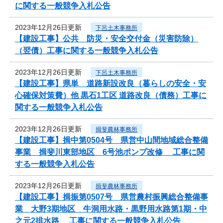
に関する一般競争入札公告
2023年12月26日更新
下呂土木事務所
【建設工事】公共 防災・安全交付金（災害防除）
（翌債）工事に関する一般競争入札公告
2023年12月26日更新
下呂土木事務所
【建設工事】県単 道路新設改良（暮らしの安全・安
心確保対策費）他 黒石1工区 道路改良（債務）工事に
関する一般競争入札公告
2023年12月26日更新
揖斐農林事務所
【建設工事】揖中第0504号 県営中山間地域総合整備
事業 揖斐川東部地区 6号池ポンプ改修 工事に関
する一般競争入札公告
2023年12月26日更新
揖斐農林事務所
【建設工事】揖振第0507号 県営農村振興総合整備事
業 大野3期地区 牛洞用水路・黒野用水路第1期・中
之元2排水路 工事に関する一般競争入札公告