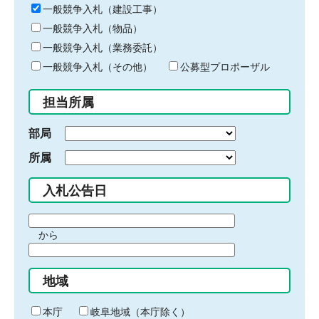
キ
一般競争入札（建設工事）
ー
一般競争入札（物品）
ワ
一般競争入札（業務委託）
ー
ド
一般競争入札（その他）
公募型プロポーザル
を
入
担当所属
力
部局
所属
入札公告日
期
から
間
期
の
間
始
地域
の
ま
終
り
わ
本庁
岐阜地域（本庁除く）