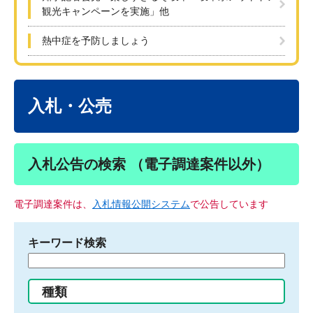
観光キャンペーンを実施」他
熱中症を予防しましょう
本
文
入札・公売
入札公告の検索 （電子調達案件以外）
電子調達案件は、
入札情報公開システム
で公告しています
キーワード検索
検
索
す
種類
る