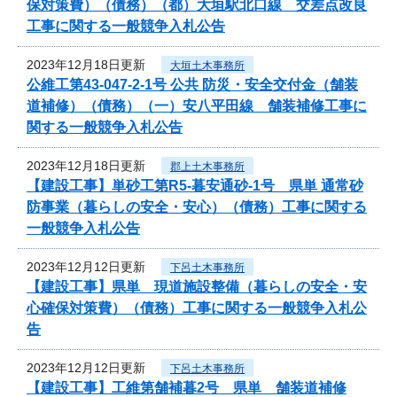
保対策費）（債務）（都）大垣駅北口線 交差点改良
工事に関する一般競争入札公告
2023年12月18日更新
大垣土木事務所
公維工第43-047-2-1号 公共 防災・安全交付金（舗装
道補修）（債務）（一）安八平田線 舗装補修工事に
関する一般競争入札公告
2023年12月18日更新
郡上土木事務所
【建設工事】単砂工第R5-暮安通砂-1号 県単 通常砂
防事業（暮らしの安全・安心）（債務）工事に関する
一般競争入札公告
2023年12月12日更新
下呂土木事務所
【建設工事】県単 現道施設整備（暮らしの安全・安
心確保対策費）（債務）工事に関する一般競争入札公
告
2023年12月12日更新
下呂土木事務所
【建設工事】工維第舗補暮2号 県単 舗装道補修