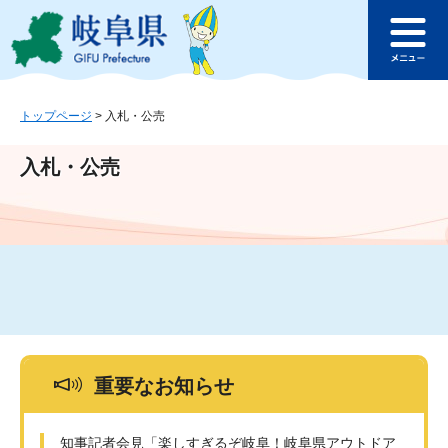
ペ
メ
このページの本文へ
ー
ニ
メ
ジ
ュ
ニ
の
ー
ュ
先
を
ー
頭
飛
トップページ
>
入札・公売
で
ば
す
し
入札・公売
。
て
本
文
へ
重要なお知らせ
知事記者会見「楽しすぎるぞ岐阜！岐阜県アウトドア