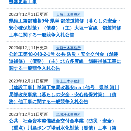
機器更新工事
2023年12月11日更新
大垣土木事務所
県維工第舗補暮9号 県単 舗装道補修（暮らしの安全・
安心確保対策）（債務）（主）大垣一宮線 舗装補修
工事に関する一般競争入札公告
2023年12月11日更新
大垣土木事務所
公維工第48-048-2-1号 公共 防災・安全交付金（舗装
道補修）（債務）（主）北方多度線 舗装補修工事に
関する一般競争入札公告
2023年12月11日更新
郡上土木事務所
【建設工事】単河工第局改暮安5-5-1他号 県単 河川
局部改良事業（暮らしの安全・安心確保対策）（債
務）他工事に関する一般競争入札公告
2023年12月11日更新
流域浄水事務所
公共 社会資本整備総合交付金事業（防災・安全）
（重点）川島ポンプ場耐水化対策（翌債）工事（第