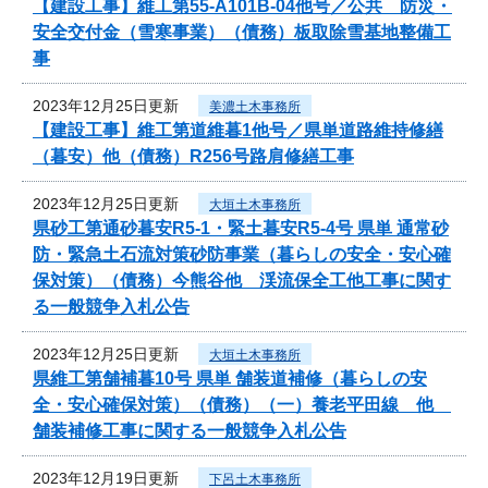
【建設工事】維工第55-A101B-04他号／公共 防災・
安全交付金（雪寒事業）（債務）板取除雪基地整備工
事
2023年12月25日更新
美濃土木事務所
【建設工事】維工第道維暮1他号／県単道路維持修繕
（暮安）他（債務）R256号路肩修繕工事
2023年12月25日更新
大垣土木事務所
県砂工第通砂暮安R5-1・緊土暮安R5-4号 県単 通常砂
防・緊急土石流対策砂防事業（暮らしの安全・安心確
保対策）（債務）今熊谷他 渓流保全工他工事に関す
る一般競争入札公告
2023年12月25日更新
大垣土木事務所
県維工第舗補暮10号 県単 舗装道補修（暮らしの安
全・安心確保対策）（債務）（一）養老平田線 他
舗装補修工事に関する一般競争入札公告
2023年12月19日更新
下呂土木事務所