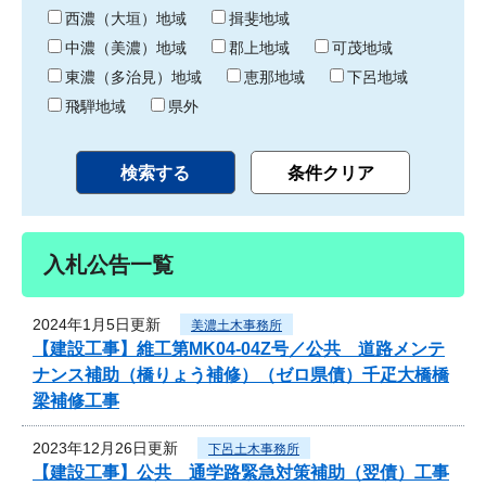
り
西濃（大垣）地域
揖斐地域
中濃（美濃）地域
郡上地域
可茂地域
東濃（多治見）地域
恵那地域
下呂地域
飛騨地域
県外
入札公告一覧
2024年1月5日更新
美濃土木事務所
【建設工事】維工第MK04-04Z号／公共 道路メンテ
ナンス補助（橋りょう補修）（ゼロ県債）千疋大橋橋
梁補修工事
2023年12月26日更新
下呂土木事務所
【建設工事】公共 通学路緊急対策補助（翌債）工事