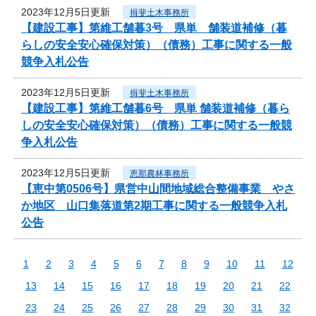
2023年12月5日更新
揖斐土木事務所
【建設工事】第維工舗暮3号 県単 舗装道補修（暮
らしの安全安心確保対策）（債務）工事に関する一般
競争入札公告
2023年12月5日更新
揖斐土木事務所
【建設工事】第維工舗暮6号 県単 舗装道補修（暮ら
しの安全安心確保対策）（債務）工事に関する一般競
争入札公告
2023年12月5日更新
恵那農林事務所
【恵中第0506号】県営中山間地域総合整備事業 やさ
か地区 山口集落道第2期工事に関する一般競争入札
公告
1
2
3
4
5
6
7
8
9
10
11
12
13
14
15
16
17
18
19
20
21
22
23
24
25
26
27
28
29
30
31
32