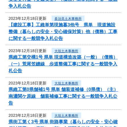
争入札公告
2023年12月18日更新
多治見土木事務所
【建設工事】工維単第現施暮3他号 県単 現道施設
整備（暮らしの安全・安心確保対策）他（債務）工事
に関する一般競争入札公告
2023年12月18日更新
大垣土木事務所
県維工第交構1号 県単 現道構造改築（一般）（債務）
（一）荒尾笠縫線 歩道整備工事に関する一般競争入
札公告
2023年12月18日更新
大垣土木事務所
県維工第0県舗補1号 県単 舗装道補修（0県債）（主）
南濃関ケ原線 舗装補修工事に関する一般競争入札公
告
2023年12月18日更新
大垣土木事務所
県街工第く3号 県単 街路事業（暮らしの安全・安心確