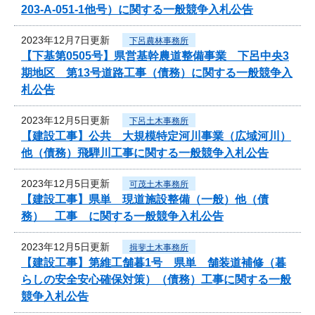
203-A-051-1他号）に関する一般競争入札公告
2023年12月7日更新
下呂農林事務所
【下基第0505号】県営基幹農道整備事業 下呂中央3
期地区 第13号道路工事（債務）に関する一般競争入
札公告
2023年12月5日更新
下呂土木事務所
【建設工事】公共 大規模特定河川事業（広域河川）
他（債務）飛騨川工事に関する一般競争入札公告
2023年12月5日更新
可茂土木事務所
【建設工事】県単 現道施設整備（一般）他（債
務） 工事 に関する一般競争入札公告
2023年12月5日更新
揖斐土木事務所
【建設工事】第維工舗暮1号 県単 舗装道補修（暮
らしの安全安心確保対策）（債務）工事に関する一般
競争入札公告