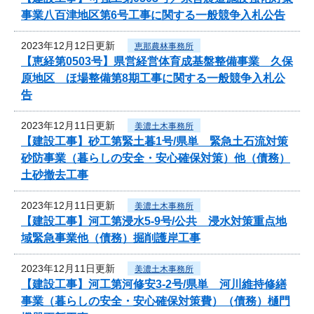
事業八百津地区第6号工事に関する一般競争入札公告
2023年12月12日更新
恵那農林事務所
【恵経第0503号】県営経営体育成基盤整備事業 久保
原地区 ほ場整備第8期工事に関する一般競争入札公
告
2023年12月11日更新
美濃土木事務所
【建設工事】砂工第緊土暮1号/県単 緊急土石流対策
砂防事業（暮らしの安全・安心確保対策）他（債務）
土砂撤去工事
2023年12月11日更新
美濃土木事務所
【建設工事】河工第浸水5-9号/公共 浸水対策重点地
域緊急事業他（債務）掘削護岸工事
2023年12月11日更新
美濃土木事務所
【建設工事】河工第河修安3-2号/県単 河川維持修繕
事業（暮らしの安全・安心確保対策費）（債務）樋門