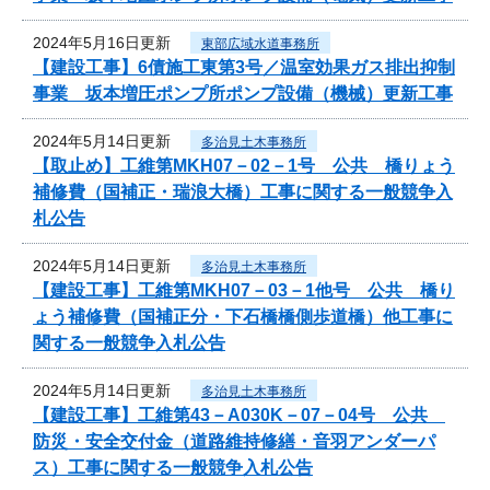
2024年5月16日更新
東部広域水道事務所
【建設工事】6債施工東第3号／温室効果ガス排出抑制
事業 坂本増圧ポンプ所ポンプ設備（機械）更新工事
2024年5月14日更新
多治見土木事務所
【取止め】工維第MKH07－02－1号 公共 橋りょう
補修費（国補正・瑞浪大橋）工事に関する一般競争入
札公告
2024年5月14日更新
多治見土木事務所
【建設工事】工維第MKH07－03－1他号 公共 橋り
ょう補修費（国補正分・下石橋橋側歩道橋）他工事に
関する一般競争入札公告
2024年5月14日更新
多治見土木事務所
【建設工事】工維第43－A030K－07－04号 公共
防災・安全交付金（道路維持修繕・音羽アンダーパ
ス）工事に関する一般競争入札公告