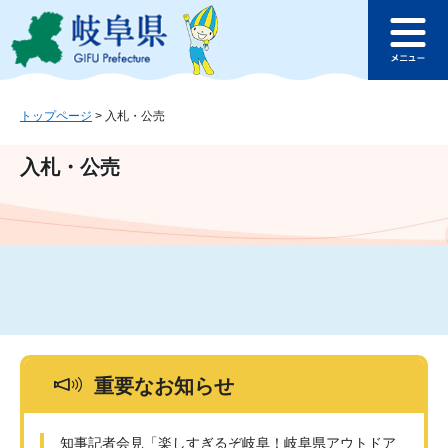
ペ
メ
このページの本文へ
ー
ニ
メ
ジ
ュ
ニ
の
ー
ュ
先
を
ー
頭
飛
トップページ
>
入札・公売
で
ば
す
し
入札・公売
。
て
本
文
へ
重要なお知らせ
知事記者会見「楽しすぎるぞ岐阜！岐阜県アウトドア