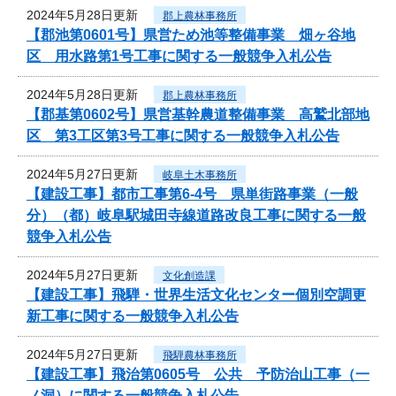
2024年5月28日更新
郡上農林事務所
【郡池第0601号】県営ため池等整備事業 畑ヶ谷地
区 用水路第1号工事に関する一般競争入札公告
2024年5月28日更新
郡上農林事務所
【郡基第0602号】県営基幹農道整備事業 高鷲北部地
区 第3工区第3号工事に関する一般競争入札公告
2024年5月27日更新
岐阜土木事務所
【建設工事】都市工事第6-4号 県単街路事業（一般
分）（都）岐阜駅城田寺線道路改良工事に関する一般
競争入札公告
2024年5月27日更新
文化創造課
【建設工事】飛騨・世界生活文化センター個別空調更
新工事に関する一般競争入札公告
2024年5月27日更新
飛騨農林事務所
【建設工事】飛治第0605号 公共 予防治山工事（一
ノ洞）に関する一般競争入札公告