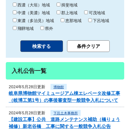
り
西濃（大垣）地域
揖斐地域
中濃（美濃）地域
郡上地域
可茂地域
東濃（多治見）地域
恵那地域
下呂地域
飛騨地域
県外
入札公告一覧
2024年5月28日更新
博物館
岐阜県博物館マイミュージアム棟エレベータ改修工事
（岐博工第1号）の事後審査型一般競争入札について
2024年5月28日更新
下呂土木事務所
【建設工事】公共 道路メンテナンス補助（橋りょう
補修）新老谷橋 工事に関する一般競争入札公告