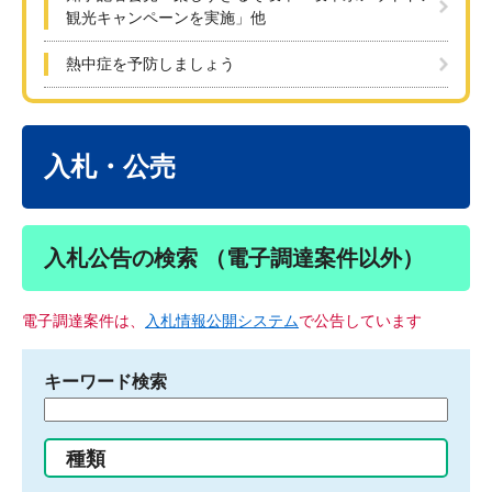
観光キャンペーンを実施」他
熱中症を予防しましょう
本
文
入札・公売
入札公告の検索 （電子調達案件以外）
電子調達案件は、
入札情報公開システム
で公告しています
キーワード検索
検
索
す
種類
る