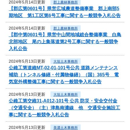
2024年5月14日更新
郡上農林事務所
【郡広第0601号】県営広域農道整備事業 郡上南部5
期地区 第1工区第6号工事に関する一般競争入札公告
2024年5月14日更新
郡上農林事務所
【郡中第0601号】県営中山間地域総合整備事業 白鳥
北部地区 尾の上集落道第2号工事に関する一般競争
入札公告
2024年5月13日更新
大垣土木事務所
公維工第道維MT-02-01-101号公共 道路メンテナンス
補助（トンネル修繕・付属物修繕）（国）365号 電
気室外構整備工事に関する一般競争入札公告
2024年5月13日更新
大垣土木事務所
公維工第交維31-A012-101号 公共 防災・安全交付金
（交通安全）（主）津島南濃線 他 交通安全施設工
事に関する一般競争入札公告
2024年5月13日更新
美濃土木事務所