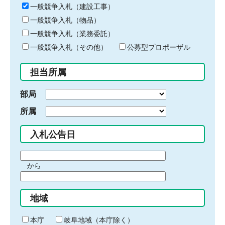
キ
一般競争入札（建設工事）
ー
一般競争入札（物品）
ワ
一般競争入札（業務委託）
ー
ド
一般競争入札（その他）
公募型プロポーザル
を
入
担当所属
力
部局
所属
入札公告日
期
から
間
期
の
間
始
地域
の
ま
終
り
わ
本庁
岐阜地域（本庁除く）