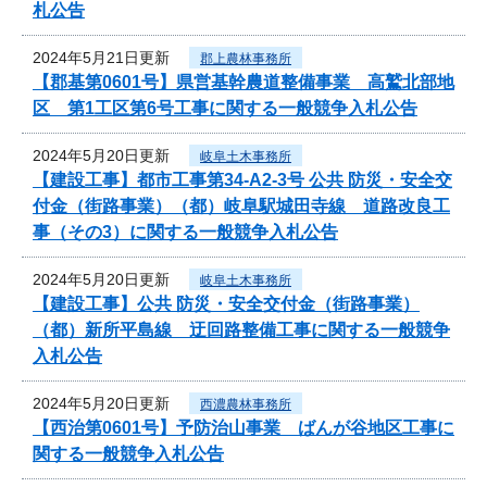
札公告
2024年5月21日更新
郡上農林事務所
【郡基第0601号】県営基幹農道整備事業 高鷲北部地
区 第1工区第6号工事に関する一般競争入札公告
2024年5月20日更新
岐阜土木事務所
【建設工事】都市工事第34-A2-3号 公共 防災・安全交
付金（街路事業）（都）岐阜駅城田寺線 道路改良工
事（その3）に関する一般競争入札公告
2024年5月20日更新
岐阜土木事務所
【建設工事】公共 防災・安全交付金（街路事業）
（都）新所平島線 迂回路整備工事に関する一般競争
入札公告
2024年5月20日更新
西濃農林事務所
【西治第0601号】予防治山事業 ばんが谷地区工事に
関する一般競争入札公告