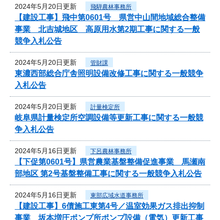
2024年5月20日更新
飛騨農林事務所
【建設工事】飛中第0601号 県営中山間地域総合整備
事業 北吉城地区 高原用水第2期工事に関する一般
競争入札公告
2024年5月20日更新
管財課
東濃西部総合庁舎照明設備改修工事に関する一般競争
入札公告
2024年5月20日更新
計量検定所
岐阜県計量検定所空調設備等更新工事に関する一般競
争入札公告
2024年5月16日更新
下呂農林事務所
【下促第0601号】県営農業基盤整備促進事業 馬瀬南
部地区 第2号基盤整備工事に関する一般競争入札公告
2024年5月16日更新
東部広域水道事務所
【建設工事】6債施工東第4号／温室効果ガス排出抑制
事業 坂本増圧ポンプ所ポンプ設備（電気）更新工事