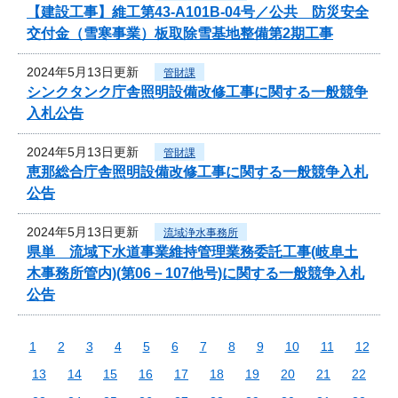
【建設工事】維工第43-A101B-04号／公共 防災安全
交付金（雪寒事業）板取除雪基地整備第2期工事
2024年5月13日更新
管財課
シンクタンク庁舎照明設備改修工事に関する一般競争
入札公告
2024年5月13日更新
管財課
恵那総合庁舎照明設備改修工事に関する一般競争入札
公告
2024年5月13日更新
流域浄水事務所
県単 流域下水道事業維持管理業務委託工事(岐阜土
木事務所管内)(第06－107他号)に関する一般競争入札
公告
1
2
3
4
5
6
7
8
9
10
11
12
13
14
15
16
17
18
19
20
21
22