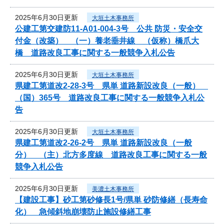
2025年6月30日更新
大垣土木事務所
公建工第交建防11-A01-004-3号 公共 防災・安全交
付金（改築） （一）養老垂井線 （仮称）橋爪大
橋 道路改良工事に関する一般競争入札公告
2025年6月30日更新
大垣土木事務所
県建工第道改2-28-3号 県単 道路新設改良（一般）
（国）365号 道路改良工事に関する一般競争入札公
告
2025年6月30日更新
大垣土木事務所
県建工第道改2-26-2号 県単 道路新設改良（一般
分） （主）北方多度線 道路改良工事に関する一般
競争入札公告
2025年6月30日更新
美濃土木事務所
【建設工事】砂工第砂修長1号/県単 砂防修繕（長寿命
化） 急傾斜地崩壊防止施設修繕工事