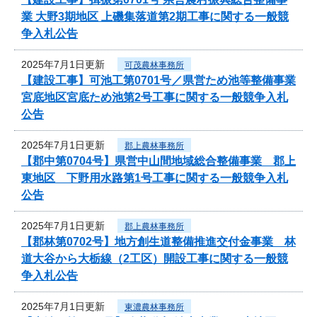
業 大野3期地区 上磯集落道第2期工事に関する一般競
争入札公告
2025年7月1日更新
可茂農林事務所
【建設工事】可池工第0701号／県営ため池等整備事業
宮底地区宮底ため池第2号工事に関する一般競争入札
公告
2025年7月1日更新
郡上農林事務所
【郡中第0704号】県営中山間地域総合整備事業 郡上
東地区 下野用水路第1号工事に関する一般競争入札
公告
2025年7月1日更新
郡上農林事務所
【郡林第0702号】地方創生道整備推進交付金事業 林
道大谷から大栃線（2工区）開設工事に関する一般競
争入札公告
2025年7月1日更新
東濃農林事務所