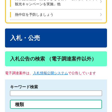
観光キャンペーンを実施」他
熱中症を予防しましょう
本
文
入札・公売
入札公告の検索 （電子調達案件以外）
電子調達案件は、
入札情報公開システム
で公告しています
キーワード検索
検
索
す
種類
る