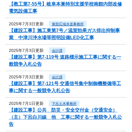
【教工第7-55号】岐阜本巣特別支援学校南館内部改修
電気設備工事
2025年7月3日更新
東部広域水道事務所
【建設工事】施工東第7号／温室効果ガス排出抑制事
業 中津川浄水場等照明設備LED化工事
2025年7月3日更新
会計課
【建設工事】第7-119号 道路標示施工工事に関する一
般競争入札公告
2025年7月3日更新
会計課
【建設工事】第7-121号 交通信号集中制御機整備等工
事に関する一般競争入札公告
2025年7月1日更新
下呂土木事務所
【建設工事】公共 防災・安全交付金（交通安全）
（主）下呂白川線 他 工事に関する一般競争入札公
告