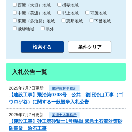
り
西濃（大垣）地域
揖斐地域
中濃（美濃）地域
郡上地域
可茂地域
東濃（多治見）地域
恵那地域
下呂地域
飛騨地域
県外
入札公告一覧
2025年7月7日更新
飛騨農林事務所
【建設工事】飛治第0708号 公共 復旧治山工事（ゴ
ウロゲ谷）に関する一般競争入札公告
2025年7月7日更新
美濃土木事務所
【建設工事】砂工第砂緊土1号/県単 緊急土石流対策砂
防事業 除石工事