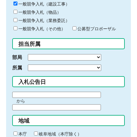
キ
一般競争入札（建設工事）
ー
一般競争入札（物品）
ワ
一般競争入札（業務委託）
ー
ド
一般競争入札（その他）
公募型プロポーザル
を
入
担当所属
力
部局
所属
入札公告日
期
から
間
期
の
間
始
地域
の
ま
終
り
わ
本庁
岐阜地域（本庁除く）