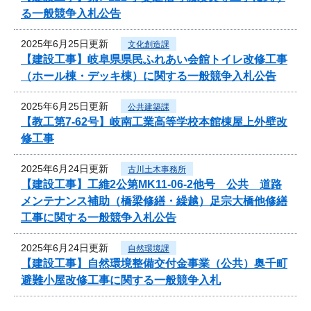
る一般競争入札公告
2025年6月25日更新
文化創造課
【建設工事】岐阜県県民ふれあい会館トイレ改修工事
（ホール棟・デッキ棟）に関する一般競争入札公告
2025年6月25日更新
公共建築課
【教工第7-62号】岐南工業高等学校本館棟屋上外壁改
修工事
2025年6月24日更新
古川土木事務所
【建設工事】工維2公第MK11-06-2他号 公共 道路
メンテナンス補助（橋梁修繕・繰越）足宗大橋他修繕
工事に関する一般競争入札公告
2025年6月24日更新
自然環境課
【建設工事】自然環境整備交付金事業（公共）奥千町
避難小屋改修工事に関する一般競争入札