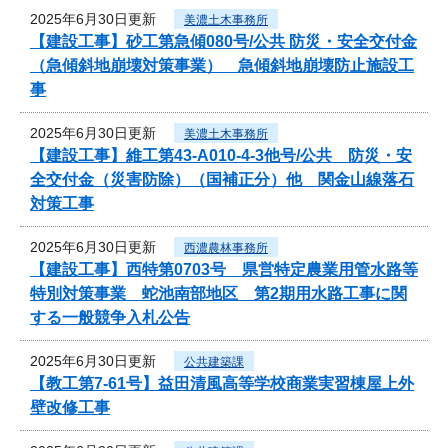
2025年6月30日更新
美濃土木事務所
【建設工事】砂工第急傾080号/公共 防災・安全交付金
（急傾斜地崩壊対策事業） 急傾斜地崩壊防止施設工
事
2025年6月30日更新
美濃土木事務所
【建設工事】維工第43-A010-4-3他号/公共 防災・安
全交付金（災害防除）（国補正分）他 関金山線落石
対策工事
2025年6月30日更新
西濃農林事務所
【建設工事】西特第0703号 県営特定農業用管水路等
特別対策事業 蛇池南部地区 第2期用水路工事に関
する一般競争入札公告
2025年6月30日更新
公共建築課
【教工第7-61号】益田清風高等学校商業実習棟屋上外
壁改修工事