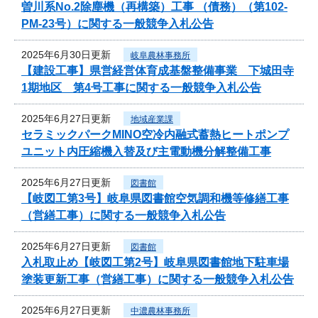
曽川系No.2除塵機（再構築）工事 （債務）（第102-
PM-23号）に関する一般競争入札公告
2025年6月30日更新
岐阜農林事務所
【建設工事】県営経営体育成基盤整備事業 下城田寺
1期地区 第4号工事に関する一般競争入札公告
2025年6月27日更新
地域産業課
セラミックパークMINO空冷内融式蓄熱ヒートポンプ
ユニット内圧縮機入替及び主電動機分解整備工事
2025年6月27日更新
図書館
【岐図工第3号】岐阜県図書館空気調和機等修繕工事
（営繕工事）に関する一般競争入札公告
2025年6月27日更新
図書館
入札取止め【岐図工第2号】岐阜県図書館地下駐車場
塗装更新工事（営繕工事）に関する一般競争入札公告
2025年6月27日更新
中濃農林事務所