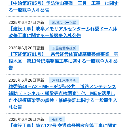
【中治第0705号】予防治山事業 三月 工事 に関す
る一般競争入札公告
2025年6月27日更新
地域スポーツ課
【建設工事】岐阜メモリアルセンターふれ愛ドーム床
改修工事に関する一般競争入札公告
2025年6月26日更新
下呂農林事務所
【下経第0701号】 県営経営体育成基盤整備事業 羽
根地区 第13号ほ場整備工事に関する一般競争入札公
告
2025年6月26日更新
恵那土木事務所
維委第48－A2－ME－8他号/公共 道路メンテナンス
補助（トンネル・橋梁等点検調査）他 MEを活用し
た小規模橋梁等の点検・修繕委託に関する一般競争入
札公告
2025年6月26日更新
会計課
【建設工事】第7-122号 交通信号機改良等工事に関す