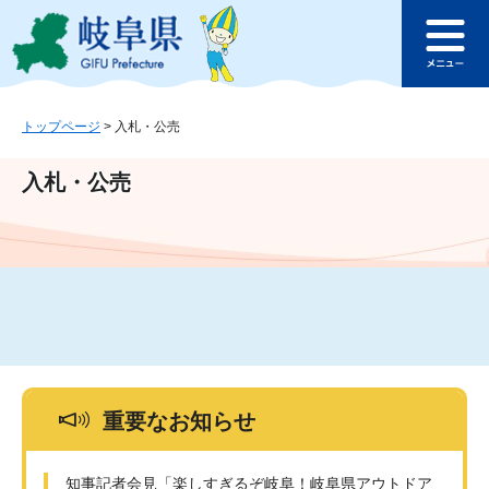
ペ
メ
このページの本文へ
ー
ニ
メ
ジ
ュ
ニ
の
ー
ュ
先
を
ー
頭
飛
トップページ
>
入札・公売
で
ば
す
し
入札・公売
。
て
本
文
へ
重要なお知らせ
知事記者会見「楽しすぎるぞ岐阜！岐阜県アウトドア