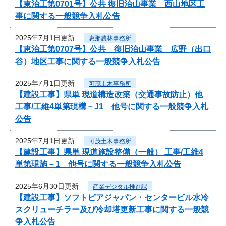
【東治工第0701号】公共 復旧治山事業 西山地区工
事に関する一般競争入札公告
2025年7月1日更新
恵那農林事務所
【恵治工第0707号】公共 復旧治山事業 広野（出口
谷）地区工事に関する一般競争入札公告
2025年7月1日更新
可茂土木事務所
【建設工事】県単 現道構造改築（交通事故防止）他
工事/工維4単第現構－J1 他号に関する一般競争入札
公告
2025年7月1日更新
可茂土木事務所
【建設工事】県単 現道施設整備（一般） 工事/工維4
単第現施－1 他号に関する一般競争入札公告
2025年6月30日更新
産業デジタル推進課
【建設工事】ソフトピアジャパン・センタービル水冷
スクリューチラー及び冷却塔更新工事に関する一般競
争入札公告