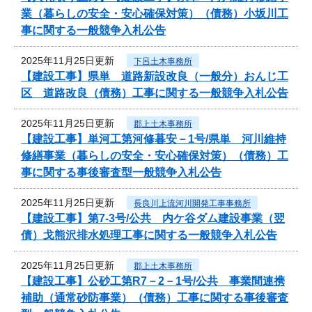
業（暮らしの安全・安心確保対策）（債務）小坂川工
事に関する一般競争入札公告
2025年11月25日更新
下呂土木事務所
【建設工事】県単 道路新設改良（一般分）おんじ工
区 道路改良（債務）工事に関する一般競争入札公告
2025年11月25日更新
郡上土木事務所
【建設工事】単河工第河修暮安－1号/県単 河川維持
修繕事業（暮らしの安全・安心確保対策）（債務）工
事に関する事後審査型一般競争入札公告
2025年11月25日更新
長良川上流河川開発工事事務所
【建設工事】第7-3号/公共 内ケ谷ダム建設事業（翌
債）戈熊沢排水処理工事に関する一般競争入札公告
2025年11月25日更新
郡上土木事務所
【建設工事】公砂工第R7－2－1号/公共 事業間連携
補助（通常砂防事業）（債務）工事に関する事後審査