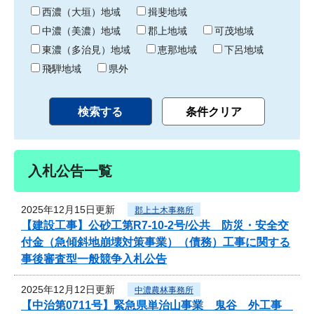
り
西濃（大垣）地域
揖斐地域
中濃（美濃）地域
郡上地域
可茂地域
東濃（多治見）地域
恵那地域
下呂地域
飛騨地域
県外
入札公告一覧
2025年12月15日更新
郡上土木事務所
【建設工事】公砂工第R7-10-2号/公共 防災・安全交
付金（急傾斜地崩壊対策事業）（債務）工事に関する
事後審査型一般競争入札公告
2025年12月12日更新
中濃農林事務所
【中治第0711号】緊急県単治山事業 鬼谷 外工事