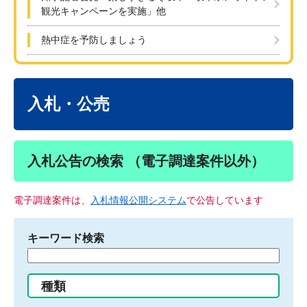
観光キャンペーンを実施」他
熱中症を予防しましょう
本
文
入札・公売
入札公告の検索 （電子調達案件以外）
電子調達案件は、
入札情報公開システム
で公告しています
キーワード検索
検
索
す
種類
る