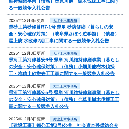
維持修繕事業【債務】桑原川他 樹木伐採工事に関す
る一般競争入札公告
2025年12月8日更新
大垣土木事務所
県砂工第砂修暮R7-1号 県単 砂防修繕（暮らしの安
全・安心確保対策）（岐阜県さぼう遊学館）（債務）
屋上防 水改修2期工事に関する一般競争入札公告
2025年12月8日更新
大垣土木事務所
県河工第河修暮安6号 県単 河川維持修繕事業（暮らし
の安全・安心確保対策）（債務）小畑川他樹木伐採
工・堆積土砂撤去工工事に関する一般競争入札公告
2025年12月8日更新
大垣土木事務所
県河工第河修暮安5号 県単 河川維持修繕事業（暮らし
の安全・安心確保対策）（債務）金草川樹木伐採工工
事に関する一般競争入札公告
2025年12月8日更新
美濃土木事務所
【建設工事】都公工第2号/公共 社会資本整備総合交