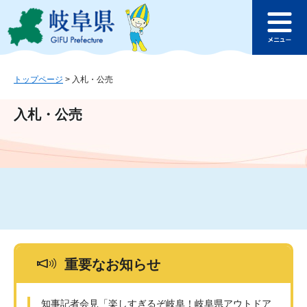
ペ
メ
このページの本文へ
ー
ニ
メ
ジ
ュ
ニ
の
ー
ュ
先
を
ー
頭
飛
トップページ
>
入札・公売
で
ば
す
し
入札・公売
。
て
本
文
へ
重要なお知らせ
知事記者会見「楽しすぎるぞ岐阜！岐阜県アウトドア