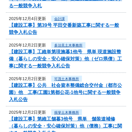
る一般競争入札
2025年12月4日更新
会計課
【建設工事】第39号 平田交番新築工事に関する一般
競争入札公告
2025年12月2日更新
多治見土木事務所
【建設工事】工維単第現施暮1他号 県単 現道施設整
備（暮らしの安全・安心確保対策）他（ゼロ県債）工
事に関する一般競争入札公告
2025年12月2日更新
可茂土木事務所
【建設工事】公共 社会資本整備総合交付金（都市公
園）他 工事/工園1第都公花-1他号に関する一般競争
入札公告
2025年12月2日更新
揖斐土木事務所
【建設工事】第維工舗暮3他号 県単 舗装道補修
（暮らしの安全・安心確保対策）他（債務）工事に関