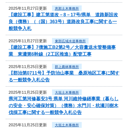
2025年11月27日更新
恵那土木事務所
【建設工事】建工第道改－8－17号/県単 道路新設改
良（債務）（（国）363号）道路改良工事に関する一
般競争入札
2025年11月27日更新
東部広域水道事務所
【建設工事】7債施工B2第2号／大容量送水管整備事
業 東濃第6幹線（2工区推進）配管工事
2025年11月25日更新
郡上農林事務所
【郡治第0711号】予防治山事業 桑原地区工事に関す
る一般競争入札公告
2025年11月25日更新
大垣土木事務所
県河工第河修暮安3号 県単 河川維持修繕事業（暮らし
の安全・安心確保対策）（債務）水門川・杭瀬川樹木
伐採工事に関する一般競争入札公告
2025年11月25日更新
大垣土木事務所