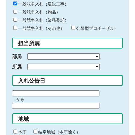
キ
一般競争入札（建設工事）
ー
一般競争入札（物品）
ワ
一般競争入札（業務委託）
ー
ド
一般競争入札（その他）
公募型プロポーザル
を
入
担当所属
力
部局
所属
入札公告日
期
から
間
期
の
間
始
地域
の
ま
終
り
わ
本庁
岐阜地域（本庁除く）