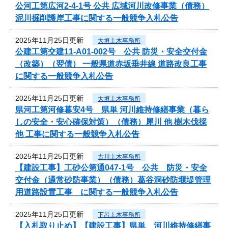
公河工第広河2-4-1号 公共 広域河川改修事業（債務）
泥川掘削護岸工事に関する一般競争入札公告
2025年11月25日更新
大垣土木事務所
公建工第交建11-A01-002号 公共 防災・安全交付金
（改築）（翌債） 一般県道赤坂垂井線 道路改良工事
に関する一般競争入札公告
2025年11月25日更新
大垣土木事務所
県河工第河修暮安4号 県単 河川維持修繕事業（暮ら
しの安全・安心確保対策）（債務）犀川 他 樹木伐採
他 工事に関する一般競争入札公告
2025年11月25日更新
古川土木事務所
【建設工事】工砂公第通047-1号 公共 防災・安全
交付金（通常砂防事業）（債務）葛谷洞砂防堰堤管理
用道路設置工事 に関する一般競争入札公告
2025年11月25日更新
下呂土木事務所
【入札取り止め】【建設工事】県単 河川維持修繕事