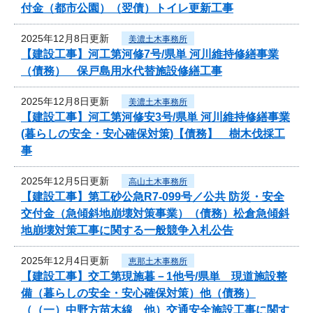
付金（都市公園）（翌債）トイレ更新工事
2025年12月8日更新
美濃土木事務所
【建設工事】河工第河修7号/県単 河川維持修繕事業
（債務） 保戸島用水代替施設修繕工事
2025年12月8日更新
美濃土木事務所
【建設工事】河工第河修安3号/県単 河川維持修繕事業
(暮らしの安全・安心確保対策)【債務】 樹木伐採工
事
2025年12月5日更新
高山土木事務所
【建設工事】第工砂公急R7-099号／公共 防災・安全
交付金（急傾斜地崩壊対策事業）（債務）松倉急傾斜
地崩壊対策工事に関する一般競争入札公告
2025年12月4日更新
恵那土木事務所
【建設工事】交工第現施暮－1他号/県単 現道施設整
備（暮らしの安全・安心確保対策）他（債務）
（（一）中野方苗木線 他）交通安全施設工事に関す