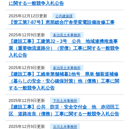
に関する一般競争入札公告
2025年12月12日更新
公共建築課
【管工第7-87号】恵那総合庁舎受変電設備改修工事
2025年12月9日更新
多治見土木事務所
【建設工事】工建第J2－3号 公共 地域連携推進事
業（重要物流道路分）（翌債）工事に関する一般競争
入札公告
2025年12月9日更新
多治見土木事務所
【建設工事】工維単第舗補暮1他号 県単 舗装道補修
（暮らしの安全・安心確保対策）他（債務）工事に関
する一般競争入札公告
2025年12月9日更新
下呂土木事務所
【建設工事】公共 防災・安全交付金 他 赤沼田工
区 道路改良（債務）工事に関する一般競争入札公告
2025年12月9日更新
古川土木事務所