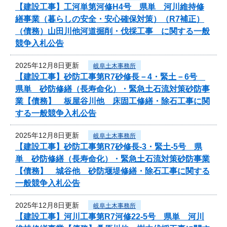
【建設工事】工河単第河修H4号 県単 河川維持修
繕事業（暮らしの安全・安心確保対策）（R7補正）
（債務）山田川他河道掘削・伐採工事 に関する一般
競争入札公告
2025年12月8日更新
岐阜土木事務所
【建設工事】砂防工事第R7砂修長－4・緊土－6号
県単 砂防修繕（長寿命化）・緊急土石流対策砂防事
業【債務】 板屋谷川他 床固工修繕・除石工事に関
する一般競争入札公告
2025年12月8日更新
岐阜土木事務所
【建設工事】砂防工事第R7砂修長-3・緊土-5号 県
単 砂防修繕（長寿命化）・緊急土石流対策砂防事業
【債務】 城谷他 砂防堰堤修繕・除石工事に関する
一般競争入札公告
2025年12月8日更新
岐阜土木事務所
【建設工事】河川工事第R7河修22-5号 県単 河川