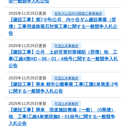
型一般競争入札公告
2025年11月25日更新
長良川上流河川開発工事事務所
【建設工事】第7-5号/公共 内ケ谷ダム建設事業（翌
債）工事用道路落石対策工事に関する一般競争入札公
告
2025年11月25日更新
可茂土木事務所
【建設工事】公共 土砂災害対策補助（翌債）他 工
事/工維4第HD－06－01－4他号に関する一般競争入札
公告
2025年11月25日更新
可茂土木事務所
【建設工事】県単 都市公園事業 工事/工園1単第里-3号
に関する一般競争入札公告
2025年11月25日更新
可茂土木事務所
【建設工事】県単 現道施設整備（一般）（0県債）
他 工事/工維4単第現施8－01他号に関する一般競争
入札公告