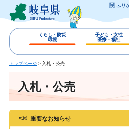
ペ
メ
ふり
ー
ニ
ジ
ュ
の
ー
先
を
くらし・防災
子ども・女性
頭
飛
環境
医療・福祉
で
ば
閉
閉
す
し
じ
じ
。
て
る
る
トップページ
>
入札・公売
本
文
へ
入札・公売
重要なお知らせ