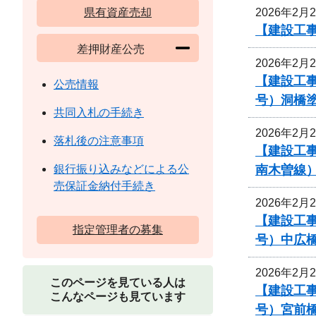
2026年2月
県有資産売却
【建設工事
差押財産公売
2026年2月
【建設工事
公売情報
号）洞橋
共同入札の手続き
2026年2月
落札後の注意事項
【建設工事
南木曽線
銀行振り込みなどによる公
売保証金納付手続き
2026年2月
【建設工事
指定管理者の募集
号）中広
2026年2月
このページを見ている人は
【建設工事
こんなページも見ています
号）宮前