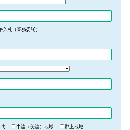
争入札（業務委託）
地域
中濃（美濃）地域
郡上地域