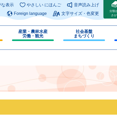
このページの本文へ
がな表示
やさしい にほんご
音声読み上げ
分類
Foreign language
文字サイズ・色変更
さが
産業・農林水産
社会基盤
労働・観光
まちづくり
閉
閉
じ
じ
る
る