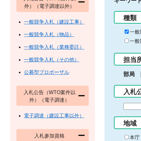
キーワー
外）（電子調達以外）
種類
一般競争入札（建設工事）
一般
一般競争入札（物品）
一般
一般競争入札（業務委託）
担当
一般競争入札（その他）
公募型プロポーザル
部局
入札
入札公告（WTO案件以
外）（電子調達）
期
間
電子調達（建設工事以外）
の
地域
始
入札参加資格
ま
本庁