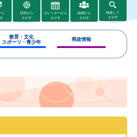
検索して
から
目的から
カレンダーから
組織から
さがす
す
さがす
さがす
さがす
教育・文化
県政情報
スポーツ・青少年
閉
閉
じ
じ
る
る