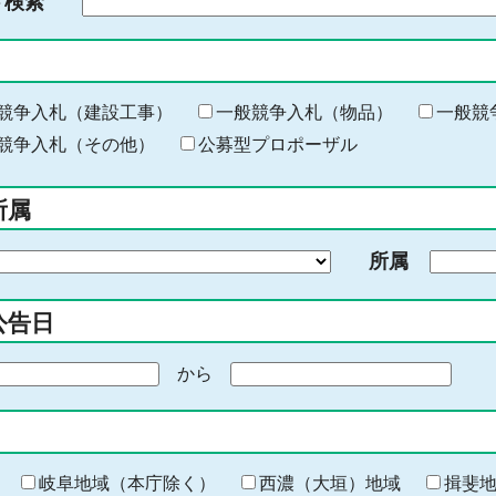
ド検索
検
索
す
る
キ
競争入札（建設工事）
一般競争入札（物品）
一般競
ー
競争入札（その他）
公募型プロポーザル
ワ
ー
所属
ド
を
所属
入
力
公告日
から
期
間
の
終
わ
岐阜地域（本庁除く）
西濃（大垣）地域
揖斐