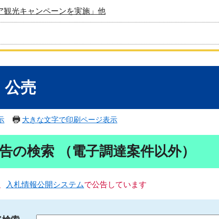
ア観光キャンペーンを実施」他
・公売
示
大きな文字で印刷ページ表示
告の検索 （電子調達案件以外）
、
入札情報公開システム
で公告しています