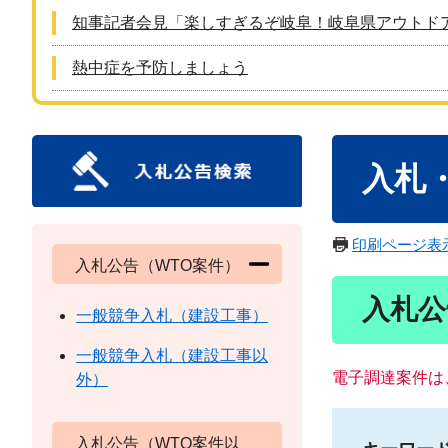
知事記者会見「楽しすぎるぞ岐阜！岐阜県アウトド
熱中症を予防しましょう
本
入札
文
印刷ページ表
入札公告（WTO案件）
入札公
一般競争入札（建設工事）
一般競争入札（建設工事以
電子調達案件は
外）
入札公告（WTO案件以