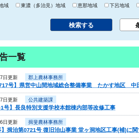
り
地域
東濃（多治見）地域
恵那地域
下呂地域
告一覧
27日更新
郡上農林事務所
0717号】県営中山間地域総合整備事業 たかす地区 
27日更新
公共建築課
-1号】長良特別支援学校本館棟内部等改修工事
26日更新
揖斐農林事務所
】揖治第0721号 復旧治山事業 堂ヶ洞地区工事(補)に