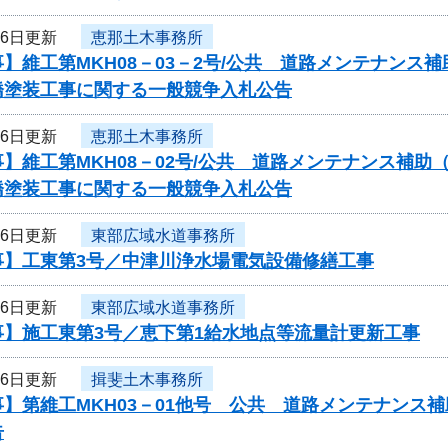
26日更新
恵那土木事務所
】維工第MKH08－03－2号/公共 道路メンテナンス
橋塗装工事に関する一般競争入札公告
26日更新
恵那土木事務所
】維工第MKH08－02号/公共 道路メンテナンス補助
橋塗装工事に関する一般競争入札公告
26日更新
東部広域水道事務所
事】工東第3号／中津川浄水場電気設備修繕工事
26日更新
東部広域水道事務所
事】施工東第3号／恵下第1給水地点等流量計更新工事
26日更新
揖斐土木事務所
】第維工MKH03－01他号 公共 道路メンテナンス
告