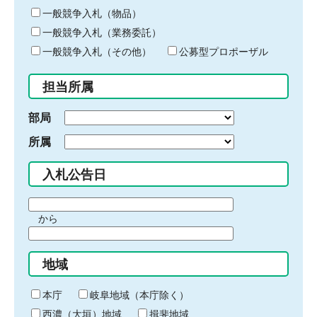
ー
一般競争入札（物品）
ワ
一般競争入札（業務委託）
ー
ド
一般競争入札（その他）
公募型プロポーザル
を
入
担当所属
力
部局
所属
入札公告日
期
から
間
期
の
間
始
地域
の
ま
終
り
わ
本庁
岐阜地域（本庁除く）
り
西濃（大垣）地域
揖斐地域