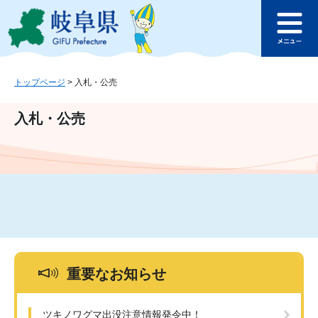
ペ
メ
このページの本文へ
ー
ニ
メ
ジ
ュ
ニ
の
ー
ュ
先
を
ー
頭
飛
トップページ
>
入札・公売
で
ば
す
し
入札・公売
。
て
本
文
へ
重要なお知らせ
ツキノワグマ出没注意情報発令中！