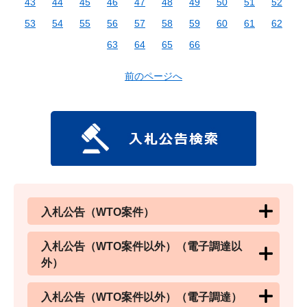
43
44
45
46
47
48
49
50
51
52
53
54
55
56
57
58
59
60
61
62
63
64
65
66
前のページへ
入札公告（WTO案件）
入札公告（WTO案件以外）（電子調達以
外）
入札公告（WTO案件以外）（電子調達）