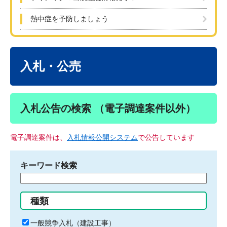
熱中症を予防しましょう
本
文
入札・公売
入札公告の検索 （電子調達案件以外）
電子調達案件は、
入札情報公開システム
で公告しています
キーワード検索
検
索
す
種類
る
キ
一般競争入札（建設工事）