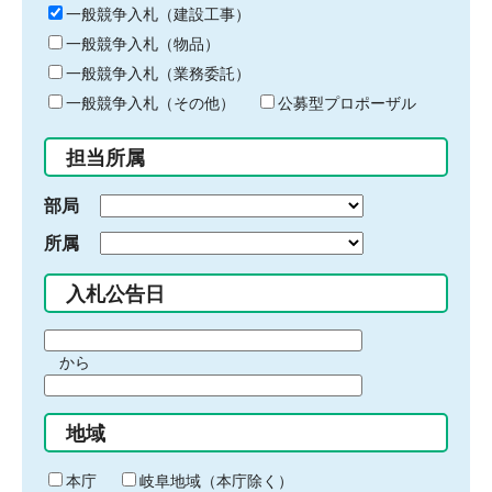
キ
一般競争入札（建設工事）
ー
一般競争入札（物品）
ワ
一般競争入札（業務委託）
ー
ド
一般競争入札（その他）
公募型プロポーザル
を
入
担当所属
力
部局
所属
入札公告日
期
から
間
期
の
間
始
地域
の
ま
終
り
わ
本庁
岐阜地域（本庁除く）