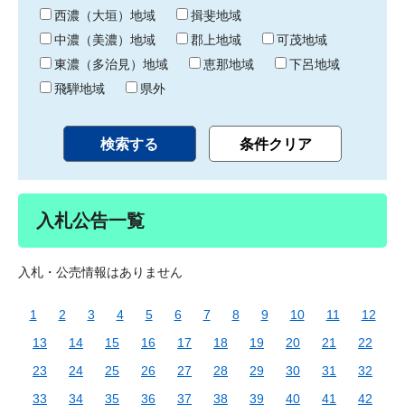
り
西濃（大垣）地域
揖斐地域
中濃（美濃）地域
郡上地域
可茂地域
東濃（多治見）地域
恵那地域
下呂地域
飛騨地域
県外
入札公告一覧
入札・公売情報はありません
1
2
3
4
5
6
7
8
9
10
11
12
13
14
15
16
17
18
19
20
21
22
23
24
25
26
27
28
29
30
31
32
33
34
35
36
37
38
39
40
41
42