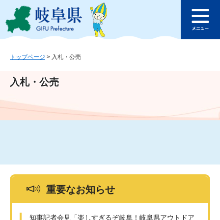
ペ
メ
このページの本文へ
ー
ニ
メ
ジ
ュ
ニ
の
ー
ュ
先
を
ー
頭
飛
トップページ
>
入札・公売
で
ば
す
し
入札・公売
。
て
本
文
へ
重要なお知らせ
知事記者会見「楽しすぎるぞ岐阜！岐阜県アウトドア