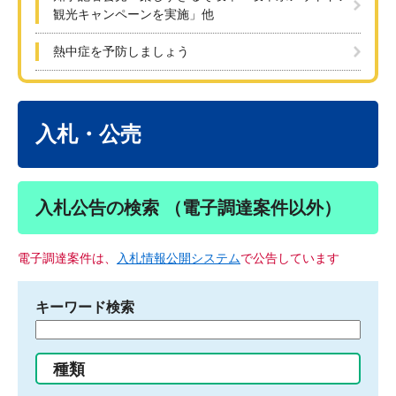
観光キャンペーンを実施」他
熱中症を予防しましょう
本
文
入札・公売
入札公告の検索 （電子調達案件以外）
電子調達案件は、
入札情報公開システム
で公告しています
キーワード検索
検
索
す
種類
る