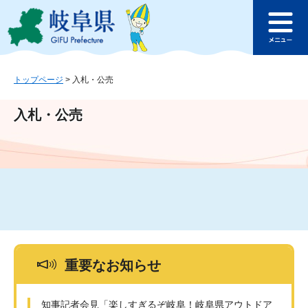
ペ
メ
このページの本文へ
ー
ニ
メ
ジ
ュ
ニ
の
ー
ュ
先
を
ー
頭
飛
トップページ
>
入札・公売
で
ば
す
し
入札・公売
。
て
本
文
へ
重要なお知らせ
知事記者会見「楽しすぎるぞ岐阜！岐阜県アウトドア