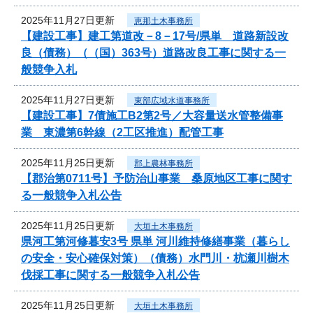
2025年11月27日更新
恵那土木事務所
【建設工事】建工第道改－8－17号/県単 道路新設改
良（債務）（（国）363号）道路改良工事に関する一
般競争入札
2025年11月27日更新
東部広域水道事務所
【建設工事】7債施工B2第2号／大容量送水管整備事
業 東濃第6幹線（2工区推進）配管工事
2025年11月25日更新
郡上農林事務所
【郡治第0711号】予防治山事業 桑原地区工事に関す
る一般競争入札公告
2025年11月25日更新
大垣土木事務所
県河工第河修暮安3号 県単 河川維持修繕事業（暮らし
の安全・安心確保対策）（債務）水門川・杭瀬川樹木
伐採工事に関する一般競争入札公告
2025年11月25日更新
大垣土木事務所