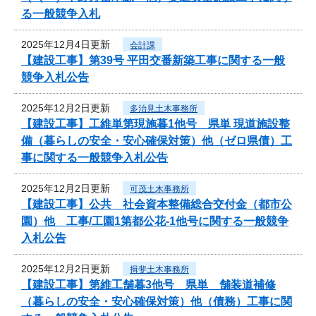
る一般競争入札
2025年12月4日更新
会計課
【建設工事】第39号 平田交番新築工事に関する一般
競争入札公告
2025年12月2日更新
多治見土木事務所
【建設工事】工維単第現施暮1他号 県単 現道施設整
備（暮らしの安全・安心確保対策）他（ゼロ県債）工
事に関する一般競争入札公告
2025年12月2日更新
可茂土木事務所
【建設工事】公共 社会資本整備総合交付金（都市公
園）他 工事/工園1第都公花-1他号に関する一般競争
入札公告
2025年12月2日更新
揖斐土木事務所
【建設工事】第維工舗暮3他号 県単 舗装道補修
（暮らしの安全・安心確保対策）他（債務）工事に関