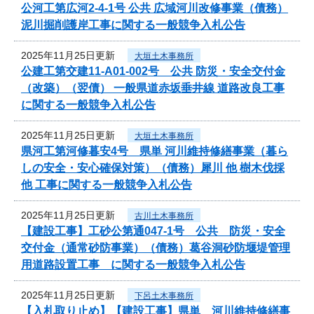
公河工第広河2-4-1号 公共 広域河川改修事業（債務）
泥川掘削護岸工事に関する一般競争入札公告
2025年11月25日更新
大垣土木事務所
公建工第交建11-A01-002号 公共 防災・安全交付金
（改築）（翌債） 一般県道赤坂垂井線 道路改良工事
に関する一般競争入札公告
2025年11月25日更新
大垣土木事務所
県河工第河修暮安4号 県単 河川維持修繕事業（暮ら
しの安全・安心確保対策）（債務）犀川 他 樹木伐採
他 工事に関する一般競争入札公告
2025年11月25日更新
古川土木事務所
【建設工事】工砂公第通047-1号 公共 防災・安全
交付金（通常砂防事業）（債務）葛谷洞砂防堰堤管理
用道路設置工事 に関する一般競争入札公告
2025年11月25日更新
下呂土木事務所
【入札取り止め】【建設工事】県単 河川維持修繕事