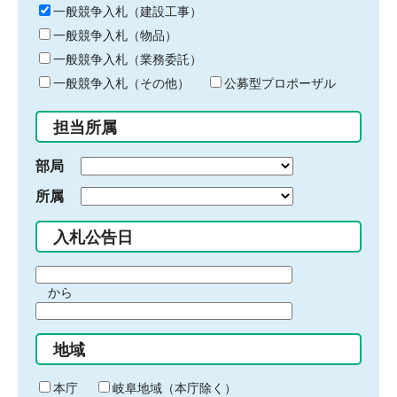
キ
一般競争入札（建設工事）
ー
一般競争入札（物品）
ワ
一般競争入札（業務委託）
ー
ド
一般競争入札（その他）
公募型プロポーザル
を
入
担当所属
力
部局
所属
入札公告日
期
から
間
期
の
間
始
地域
の
ま
終
り
わ
本庁
岐阜地域（本庁除く）