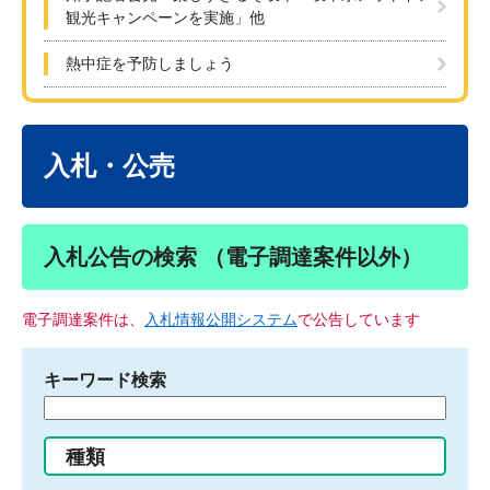
観光キャンペーンを実施」他
熱中症を予防しましょう
本
文
入札・公売
入札公告の検索 （電子調達案件以外）
電子調達案件は、
入札情報公開システム
で公告しています
キーワード検索
検
索
す
種類
る