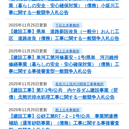
業（暮らしの安全・安心確保対策）（債務）小坂川工
事に関する一般競争入札公告
2025年11月25日更新
下呂土木事務所
【建設工事】県単 道路新設改良（一般分）おんじ工
区 道路改良（債務）工事に関する一般競争入札公告
2025年11月25日更新
郡上土木事務所
【建設工事】単河工第河修暮安－1号/県単 河川維持
修繕事業（暮らしの安全・安心確保対策）（債務）工
事に関する事後審査型一般競争入札公告
2025年11月25日更新
長良川上流河川開発工事事務所
【建設工事】第7-3号/公共 内ケ谷ダム建設事業（翌
債）戈熊沢排水処理工事に関する一般競争入札公告
2025年11月25日更新
郡上土木事務所
【建設工事】公砂工第R7－2－1号/公共 事業間連携
補助（通常砂防事業）（債務）工事に関する事後審査