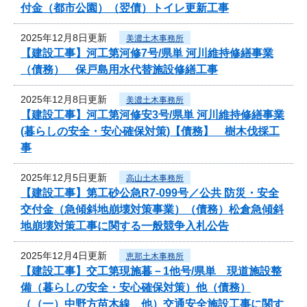
付金（都市公園）（翌債）トイレ更新工事
2025年12月8日更新
美濃土木事務所
【建設工事】河工第河修7号/県単 河川維持修繕事業
（債務） 保戸島用水代替施設修繕工事
2025年12月8日更新
美濃土木事務所
【建設工事】河工第河修安3号/県単 河川維持修繕事業
(暮らしの安全・安心確保対策)【債務】 樹木伐採工
事
2025年12月5日更新
高山土木事務所
【建設工事】第工砂公急R7-099号／公共 防災・安全
交付金（急傾斜地崩壊対策事業）（債務）松倉急傾斜
地崩壊対策工事に関する一般競争入札公告
2025年12月4日更新
恵那土木事務所
【建設工事】交工第現施暮－1他号/県単 現道施設整
備（暮らしの安全・安心確保対策）他（債務）
（（一）中野方苗木線 他）交通安全施設工事に関す