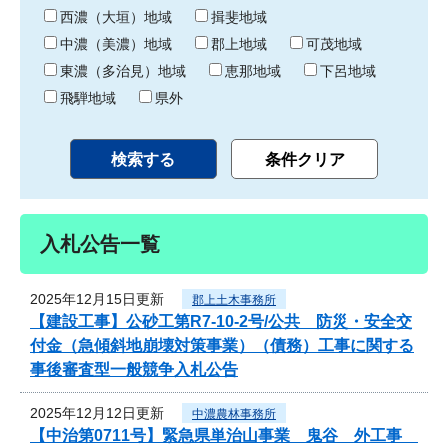
り
西濃（大垣）地域
揖斐地域
中濃（美濃）地域
郡上地域
可茂地域
東濃（多治見）地域
恵那地域
下呂地域
飛騨地域
県外
入札公告一覧
2025年12月15日更新
郡上土木事務所
【建設工事】公砂工第R7-10-2号/公共 防災・安全交
付金（急傾斜地崩壊対策事業）（債務）工事に関する
事後審査型一般競争入札公告
2025年12月12日更新
中濃農林事務所
【中治第0711号】緊急県単治山事業 鬼谷 外工事