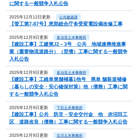
に関する一般競争入札公告
2025年12月12日更新
公共建築課
【管工第7-87号】恵那総合庁舎受変電設備改修工事
2025年12月9日更新
多治見土木事務所
【建設工事】工建第J2－3号 公共 地域連携推進事
業（重要物流道路分）（翌債）工事に関する一般競争
入札公告
2025年12月9日更新
多治見土木事務所
【建設工事】工維単第舗補暮1他号 県単 舗装道補修
（暮らしの安全・安心確保対策）他（債務）工事に関
する一般競争入札公告
2025年12月9日更新
下呂土木事務所
【建設工事】公共 防災・安全交付金 他 赤沼田工
区 道路改良（債務）工事に関する一般競争入札公告
2025年12月9日更新
古川土木事務所