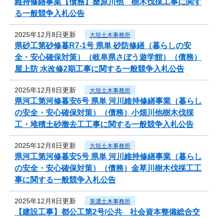
維持修繕事業【債務】桑原川他 樹木伐採工事に関す
る一般競争入札公告
2025年12月8日更新
大垣土木事務所
県砂工第砂修暮R7-1号 県単 砂防修繕（暮らしの安
全・安心確保対策）（岐阜県さぼう遊学館）（債務）
屋上防 水改修2期工事に関する一般競争入札公告
2025年12月8日更新
大垣土木事務所
県河工第河修暮安6号 県単 河川維持修繕事業（暮らし
の安全・安心確保対策）（債務）小畑川他樹木伐採
工・堆積土砂撤去工工事に関する一般競争入札公告
2025年12月8日更新
大垣土木事務所
県河工第河修暮安5号 県単 河川維持修繕事業（暮らし
の安全・安心確保対策）（債務）金草川樹木伐採工工
事に関する一般競争入札公告
2025年12月8日更新
美濃土木事務所
【建設工事】都公工第2号/公共 社会資本整備総合交