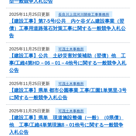
型一般競争入札公告
2025年11月25日更新
長良川上流河川開発工事事務所
【建設工事】第7-5号/公共 内ケ谷ダム建設事業（翌
債）工事用道路落石対策工事に関する一般競争入札公
告
2025年11月25日更新
可茂土木事務所
【建設工事】公共 土砂災害対策補助（翌債）他 工
事/工維4第HD－06－01－4他号に関する一般競争入札
公告
2025年11月25日更新
可茂土木事務所
【建設工事】県単 都市公園事業 工事/工園1単第里-3号
に関する一般競争入札公告
2025年11月25日更新
可茂土木事務所
【建設工事】県単 現道施設整備（一般）（0県債）
他 工事/工維4単第現施8－01他号に関する一般競争
入札公告