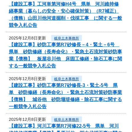
【建設工事】工河単第河修H4号 県単 河川維持修
繕事業（暮らしの安全・安心確保対策）（R7補正）
（債務）山田川他河道掘削・伐採工事 に関する一般
競争入札公告
2025年12月8日更新
岐阜土木事務所
【建設工事】砂防工事第R7砂修長－4・緊土－6号
県単 砂防修繕（長寿命化）・緊急土石流対策砂防事
業【債務】 板屋谷川他 床固工修繕・除石工事に関
する一般競争入札公告
2025年12月8日更新
岐阜土木事務所
【建設工事】砂防工事第R7砂修長-3・緊土-5号 県
単 砂防修繕（長寿命化）・緊急土石流対策砂防事業
【債務】 城谷他 砂防堰堤修繕・除石工事に関する
一般競争入札公告
2025年12月8日更新
岐阜土木事務所
【建設工事】河川工事第R7河修22-5号 県単 河川