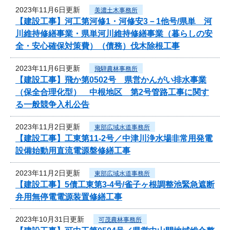
2023年11月6日更新
美濃土木事務所
【建設工事】河工第河修1・河修安3－1他号/県単 河
川維持修繕事業・県単河川維持修繕事業（暮らしの安
全・安心確保対策費）（債務）伐木除根工事
2023年11月6日更新
飛騨農林事務所
【建設工事】飛か第0502号 県営かんがい排水事業
（保全合理化型） 中根地区 第2号管路工事に関す
る一般競争入札公告
2023年11月2日更新
東部広域水道事務所
【建設工事】工東第11-2号／中津川浄水場非常用発電
設備始動用直流電源盤修繕工事
2023年11月2日更新
東部広域水道事務所
【建設工事】5債工東第3-4号/雀子ヶ根調整池緊急遮断
弁用無停電電源装置修繕工事
2023年10月31日更新
可茂農林事務所