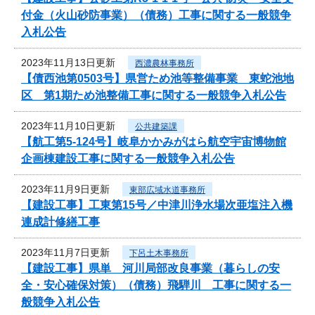
付金（火山砂防事業）（債務）工事に関する一般競争
入札公告
2023年11月13日更新
西濃農林事務所
【債西池第0503号】県営ため池等整備事業 東蛇池地
区 第1期ため池整備工事に関する一般競争入札公告
2023年11月10日更新
公共建築課
【航工第5-124号】岐阜かかみがはら航空宇宙博物館
企画棟建設工事に関する一般競争入札公告
2023年11月9日更新
東部広域水道事務所
【建設工事】工東第15号／中津川浄水場次亜塩注入機
連成計修繕工事
2023年11月7日更新
下呂土木事務所
【建設工事】県単 河川局部改良事業（暮らしの安
全・安心確保対策）（債務）飛騨川 工事に関する一
般競争入札公告