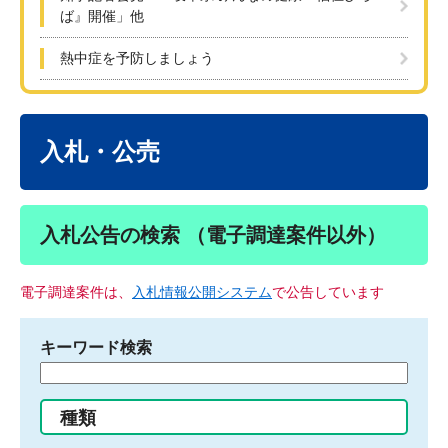
ば』開催」他
熱中症を予防しましょう
本
文
入札・公売
入札公告の検索 （電子調達案件以外）
電子調達案件は、
入札情報公開システム
で公告しています
キーワード検索
検
索
す
種類
る