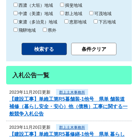
り
西濃（大垣）地域
揖斐地域
中濃（美濃）地域
郡上地域
可茂地域
東濃（多治見）地域
恵那地域
下呂地域
飛騨地域
県外
入札公告一覧
2023年11月20日更新
郡上土木事務所
【建設工事】単維工第R5暮舗装-1他号 県単 舗装道
補修（暮らし安全・安心）他（債務）工事に関する一
般競争入札公告
2023年11月20日更新
郡上土木事務所
【建設工事】単維工第R5暮修繕-1他号 県単 暮らし