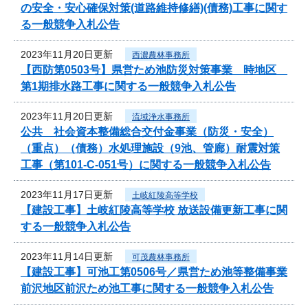
の安全・安心確保対策(道路維持修繕)(債務)工事に関す
る一般競争入札公告
2023年11月20日更新
西濃農林事務所
【西防第0503号】県営ため池防災対策事業 時地区
第1期排水路工事に関する一般競争入札公告
2023年11月20日更新
流域浄水事務所
公共 社会資本整備総合交付金事業（防災・安全）
（重点）（債務）水処理施設（9池、管廊）耐震対策
工事（第101-C-051号）に関する一般競争入札公告
2023年11月17日更新
土岐紅陵高等学校
【建設工事】土岐紅陵高等学校 放送設備更新工事に関
する一般競争入札公告
2023年11月14日更新
可茂農林事務所
【建設工事】可池工第0506号／県営ため池等整備事業
前沢地区前沢ため池工事に関する一般競争入札公告