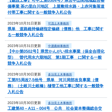
【建設工事】可中工第0504号／県営中山間地域総合整
備事業 茶の里白川地区 上屋敷排水路・上赤河集落道
付帯工事に関する一般競争入札公告
2023年10月31日更新
可茂土木事務所
県単 道路維持修繕指定修繕（債務）他 工事に関す
る一般競争入札公告
2023年10月31日更新
中濃農林事務所
【中か第0502号】県営かんがい排水事業（保全合理化
型） 曽代用水六期地区 第1期工事 に関する一般
競争入札公告
2023年10月30日更新
多治見土木事務所
工第R5局改7-5他号 県単 河川局部改良事業（債
務）（土岐川土岐橋）樋管工他工事に関する一般競争
入札公告
2023年10月30日更新
多治見土木事務所
工建第40－A11－004号 公共 社会資本整備総合交