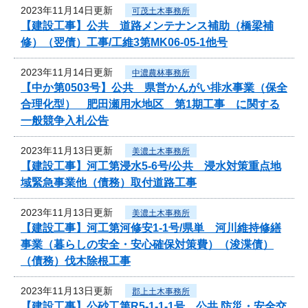
2023年11月14日更新
可茂土木事務所
【建設工事】公共 道路メンテナンス補助（橋梁補
修）（翌債）工事/工維3第MK06-05-1他号
2023年11月14日更新
中濃農林事務所
【中か第0503号】公共 県営かんがい排水事業（保全
合理化型） 肥田瀬用水地区 第1期工事 に関する
一般競争入札公告
2023年11月13日更新
美濃土木事務所
【建設工事】河工第浸水5-6号/公共 浸水対策重点地
域緊急事業他（債務）取付道路工事
2023年11月13日更新
美濃土木事務所
【建設工事】河工第河修安1-1号/県単 河川維持修繕
事業（暮らしの安全・安心確保対策費）（浚渫債）
（債務）伐木除根工事
2023年11月13日更新
郡上土木事務所
【建設工事】公砂工第R5-1-1-1号 公共 防災・安全交