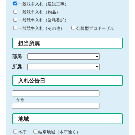
キ
一般競争入札（建設工事）
ー
一般競争入札（物品）
ワ
一般競争入札（業務委託）
ー
ド
一般競争入札（その他）
公募型プロポーザル
を
入
担当所属
力
部局
所属
入札公告日
期
から
間
期
の
間
始
地域
の
ま
終
り
わ
本庁
岐阜地域（本庁除く）