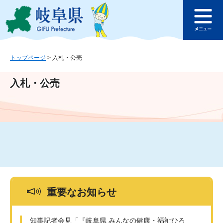
ペ
メ
このページの本文へ
ー
ニ
メ
ジ
ュ
ニ
の
ー
ュ
先
を
ー
頭
飛
トップページ
>
入札・公売
で
ば
す
し
入札・公売
。
て
本
文
へ
重要なお知らせ
知事記者会見「『岐阜県 みんなの健康・福祉ひろ