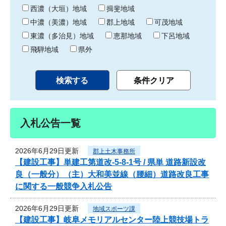
り
西濃（大垣）地域
揖斐地域
中濃（美濃）地域
郡上地域
可茂地域
東濃（多治見）地域
恵那地域
下呂地域
飛騨地域
県外
入札公告一覧
2026年6月29日更新
郡上土木事務所
【建設工事】単建工第道改-5-8-1号 / 県単 道路新設改
良（一般分）（主）大和美並線（腰細）道路改良工事
に関する一般競争入札公告
2026年6月29日更新
地域スポーツ課
【建設工事】岐阜メモリアルセンター陸上競技場トラ