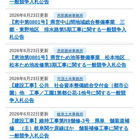
一般競争入札公告
2026年6月23日更新
恵那農林事務所
【恵中第0801号】県営中山間地域総合整備事業 三
郷・東野地区 排水路第5期工事に関する一般競争入
札公告
2026年6月23日更新
恵那農林事務所
【恵池第0801号】県営ため池等整備事業 松本地区
松本ため池改修第3期工事に関する一般競争入札公告
2026年6月23日更新
可茂土木事務所
【建設工事】公共 社会資本整備総合交付金（都市公
園）他 工事／工園1第都公花-1他号に関する一般競
争入札公告
2026年6月22日更新
岐阜土木事務所
【建設工事】維持工事第R8舗修-3号 県単 舗装道補
修 （主）岐阜関ケ原線ほか 舗装補修工事に関する
一般競争入札公告