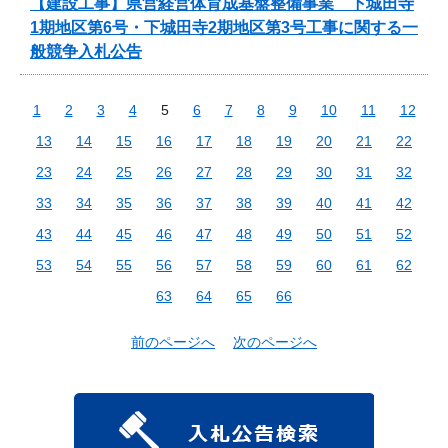
【建設工事】県営経営体育成基盤整備事業 下城田寺
1期地区第6号・下城田寺2期地区第3号工事に関する一
般競争入札公告
1
2
3
4
5
6
7
8
9
10
11
12
13
14
15
16
17
18
19
20
21
22
23
24
25
26
27
28
29
30
31
32
33
34
35
36
37
38
39
40
41
42
43
44
45
46
47
48
49
50
51
52
53
54
55
56
57
58
59
60
61
62
63
64
65
66
前のページへ
次のページへ