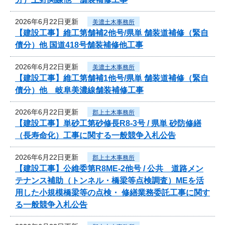
2026年6月22日更新
美濃土木事務所
【建設工事】維工第舗補2他号/県単 舗装道補修（緊自
債分）他 国道418号舗装補修他工事
2026年6月22日更新
美濃土木事務所
【建設工事】維工第舗補1他号/県単 舗装道補修（緊自
債分）他 岐阜美濃線舗装補修工事
2026年6月22日更新
郡上土木事務所
【建設工事】単砂工第砂修長R8-3号 / 県単 砂防修繕
（長寿命化）工事に関する一般競争入札公告
2026年6月22日更新
郡上土木事務所
【建設工事】公維委第R8ME-2他号 / 公共 道路メン
テナンス補助（トンネル・橋梁等点検調査）MEを活
用した小規模橋梁等の点検・ 修繕業務委託工事に関す
る一般競争入札公告