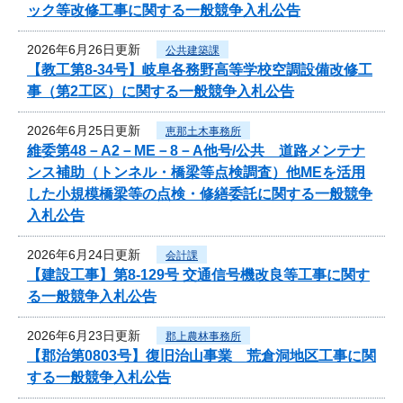
ック等改修工事に関する一般競争入札公告
2026年6月26日更新
公共建築課
【教工第8-34号】岐阜各務野高等学校空調設備改修工
事（第2工区）に関する一般競争入札公告
2026年6月25日更新
恵那土木事務所
維委第48－A2－ME－8－A他号/公共 道路メンテナ
ンス補助（トンネル・橋梁等点検調査）他MEを活用
した小規模橋梁等の点検・修繕委託に関する一般競争
入札公告
2026年6月24日更新
会計課
【建設工事】第8-129号 交通信号機改良等工事に関す
る一般競争入札公告
2026年6月23日更新
郡上農林事務所
【郡治第0803号】復旧治山事業 荒倉洞地区工事に関
する一般競争入札公告