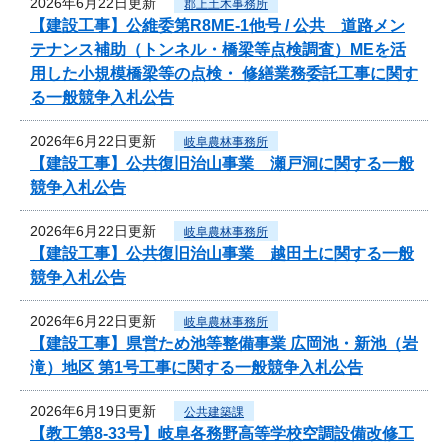
2026年6月22日更新
郡上土木事務所
【建設工事】公維委第R8ME-1他号 / 公共 道路メン
テナンス補助（トンネル・橋梁等点検調査）MEを活
用した小規模橋梁等の点検・ 修繕業務委託工事に関す
る一般競争入札公告
2026年6月22日更新
岐阜農林事務所
【建設工事】公共復旧治山事業 瀬戸洞に関する一般
競争入札公告
2026年6月22日更新
岐阜農林事務所
【建設工事】公共復旧治山事業 越田土に関する一般
競争入札公告
2026年6月22日更新
岐阜農林事務所
【建設工事】県営ため池等整備事業 広岡池・新池（岩
滝）地区 第1号工事に関する一般競争入札公告
2026年6月19日更新
公共建築課
【教工第8-33号】岐阜各務野高等学校空調設備改修工