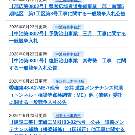
【郡広第0802号】県営広域農道整備事業 郡上南部5
期地区 第1工区第8号工事に関する一般競争入札公告
2026年6月23日更新
中濃農林事務所
【中治第0802号】予防治山事業 三月 工事に関する
一般競争入札
2026年6月23日更新
中濃農林事務所
【中治第0801号】復旧治山事業 真寄勢 工事 に関
する一般競争入札公告
2026年6月23日更新
多治見土木事務所
委維第48-A2-ME-7他号 公共 道路メンテナンス補助
（トンネル・橋梁等点検調査：ME）他（債務）委託
に関する一般競争入札公告
2026年6月23日更新
揖斐土木事務所
【建設工事】第維工MKH03-02他号 公共 道路メン
テナンス補助（橋梁補修）（国補正）他工事に関する