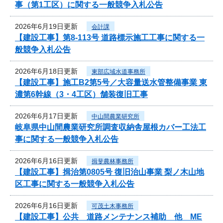
事（第1工区）に関する一般競争入札公告
2026年6月19日更新
会計課
【建設工事】第8-113号 道路標示施工工事に関する一
般競争入札公告
2026年6月18日更新
東部広域水道事務所
【建設工事】施工B2第5号／大容量送水管整備事業 東
濃第6幹線（3・4工区）舗装復旧工事
2026年6月17日更新
中山間農業研究所
岐阜県中山間農業研究所調査収納舎屋根カバー工法工
事に関する一般競争入札公告
2026年6月16日更新
揖斐農林事務所
【建設工事】揖治第0805号 復旧治山事業 梨ノ木山地
区工事に関する一般競争入札公告
2026年6月16日更新
可茂土木事務所
【建設工事】公共 道路メンテナンス補助 他 ME