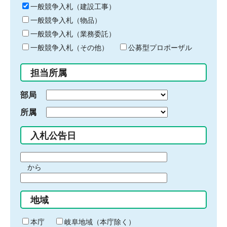
キ
一般競争入札（建設工事）
ー
一般競争入札（物品）
ワ
一般競争入札（業務委託）
ー
ド
一般競争入札（その他）
公募型プロポーザル
を
入
担当所属
力
部局
所属
入札公告日
期
から
間
期
の
間
始
地域
の
ま
終
り
わ
本庁
岐阜地域（本庁除く）