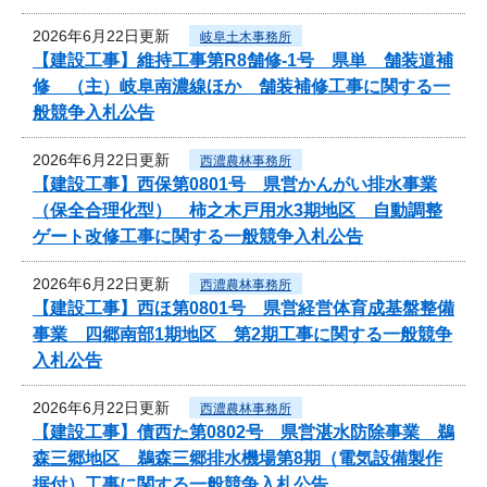
2026年6月22日更新
岐阜土木事務所
【建設工事】維持工事第R8舗修-1号 県単 舗装道補
修 （主）岐阜南濃線ほか 舗装補修工事に関する一
般競争入札公告
2026年6月22日更新
西濃農林事務所
【建設工事】西保第0801号 県営かんがい排水事業
（保全合理化型） 柿之木戸用水3期地区 自動調整
ゲート改修工事に関する一般競争入札公告
2026年6月22日更新
西濃農林事務所
【建設工事】西ほ第0801号 県営経営体育成基盤整備
事業 四郷南部1期地区 第2期工事に関する一般競争
入札公告
2026年6月22日更新
西濃農林事務所
【建設工事】債西た第0802号 県営湛水防除事業 鵜
森三郷地区 鵜森三郷排水機場第8期（電気設備製作
据付）工事に関する一般競争入札公告