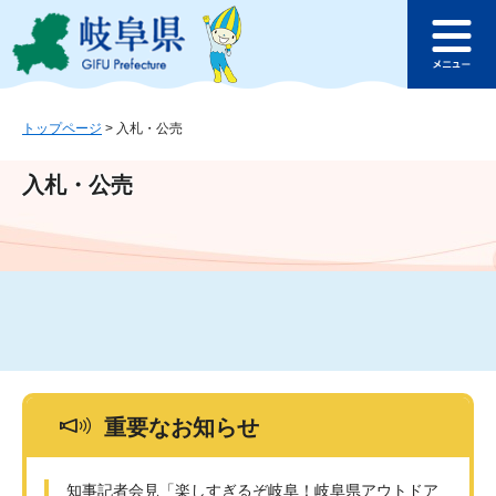
ペ
メ
このページの本文へ
ー
ニ
メ
ジ
ュ
ニ
の
ー
ュ
先
を
ー
頭
飛
トップページ
>
入札・公売
で
ば
す
し
入札・公売
。
て
本
文
へ
重要なお知らせ
知事記者会見「楽しすぎるぞ岐阜！岐阜県アウトドア