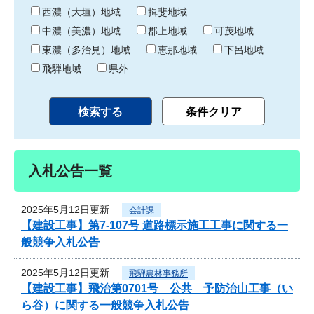
り
西濃（大垣）地域
揖斐地域
中濃（美濃）地域
郡上地域
可茂地域
東濃（多治見）地域
恵那地域
下呂地域
飛騨地域
県外
入札公告一覧
2025年5月12日更新
会計課
【建設工事】第7-107号 道路標示施工工事に関する一
般競争入札公告
2025年5月12日更新
飛騨農林事務所
【建設工事】飛治第0701号 公共 予防治山工事（い
ら谷）に関する一般競争入札公告