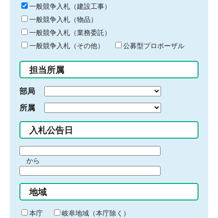
キ
一般競争入札（建設工事）
ー
一般競争入札（物品）
ワ
一般競争入札（業務委託）
ー
ド
一般競争入札（その他）
公募型プロポーザル
を
入
担当所属
力
部局
所属
入札公告日
期
から
間
期
の
間
始
地域
の
ま
終
り
わ
本庁
岐阜地域（本庁除く）