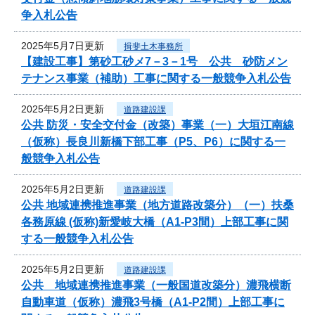
争入札公告
2025年5月7日更新
揖斐土木事務所
【建設工事】第砂工砂メ7－3－1号 公共 砂防メン
テナンス事業（補助）工事に関する一般競争入札公告
2025年5月2日更新
道路建設課
公共 防災・安全交付金（改築）事業（一）大垣江南線
（仮称）長良川新橋下部工事（P5、P6）に関する一
般競争入札公告
2025年5月2日更新
道路建設課
公共 地域連携推進事業（地方道路改築分）（一）扶桑
各務原線 (仮称)新愛岐大橋（A1-P3間）上部工事に関
する一般競争入札公告
2025年5月2日更新
道路建設課
公共 地域連携推進事業（一般国道改築分）濃飛横断
自動車道（仮称）濃飛3号橋（A1-P2間）上部工事に