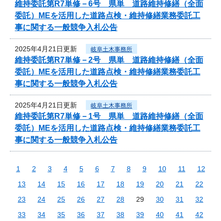
維持委託第R7単修－6号 県単 道路維持修繕（全面
委託）MEを活用した道路点検・維持修繕業務委託工
事に関する一般競争入札公告
2025年4月21日更新
岐阜土木事務所
維持委託第R7単修－2号 県単 道路維持修繕（全面
委託）MEを活用した道路点検・維持修繕業務委託工
事に関する一般競争入札公告
2025年4月21日更新
岐阜土木事務所
維持委託第R7単修－1号 県単 道路維持修繕（全面
委託）MEを活用した道路点検・維持修繕業務委託工
事に関する一般競争入札公告
1
2
3
4
5
6
7
8
9
10
11
12
13
14
15
16
17
18
19
20
21
22
23
24
25
26
27
28
29
30
31
32
33
34
35
36
37
38
39
40
41
42