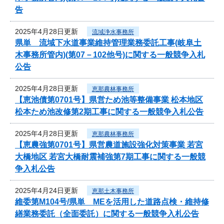
告
2025年4月28日更新
流域浄水事務所
県単 流域下水道事業維持管理業務委託工事(岐阜土
木事務所管内)(第07－102他号)に関する一般競争入札
公告
2025年4月28日更新
恵那農林事務所
【恵池債第0701号】県営ため池等整備事業 松本地区
松本ため池改修第2期工事に関する一般競争入札公告
2025年4月28日更新
恵那農林事務所
【恵農強第0701号】県営農道施設強化対策事業 若宮
大橋地区 若宮大橋耐震補強第7期工事に関する一般競
争入札公告
2025年4月24日更新
恵那土木事務所
維委第M104号/県単 MEを活用した道路点検・維持修
繕業務委託（全面委託）に関する一般競争入札公告