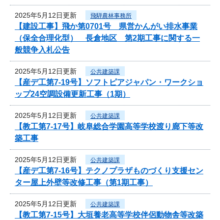
2025年5月12日更新
飛騨農林事務所
【建設工事】飛か第0701号 県営かんがい排水事業
（保全合理化型） 長倉地区 第2期工事に関する一
般競争入札公告
2025年5月12日更新
公共建築課
【産デ工第7-19号】ソフトピアジャパン・ワークショ
ップ24空調設備更新工事（1期）
2025年5月12日更新
公共建築課
【教工第7-17号】岐阜総合学園高等学校渡り廊下等改
築工事
2025年5月12日更新
公共建築課
【産デ工第7-16号】テクノプラザものづくり支援セン
ター屋上外壁等改修工事（第1期工事）
2025年5月12日更新
公共建築課
【教工第7-15号】大垣養老高等学校伴侶動物舎等改築