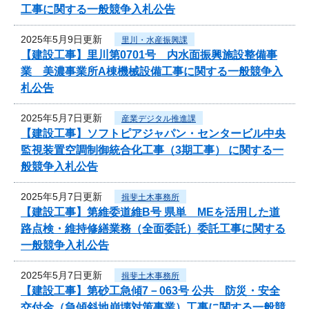
工事に関する一般競争入札公告
2025年5月9日更新
里川・水産振興課
【建設工事】里川第0701号 内水面振興施設整備事
業 美濃事業所A棟機械設備工事に関する一般競争入
札公告
2025年5月7日更新
産業デジタル推進課
【建設工事】ソフトピアジャパン・センタービル中央
監視装置空調制御統合化工事（3期工事） に関する一
般競争入札公告
2025年5月7日更新
揖斐土木事務所
【建設工事】第維委道維B号 県単 MEを活用した道
路点検・維持修繕業務（全面委託）委託工事に関する
一般競争入札公告
2025年5月7日更新
揖斐土木事務所
【建設工事】第砂工急傾7－063号 公共 防災・安全
交付金（急傾斜地崩壊対策事業）工事に関する一般競