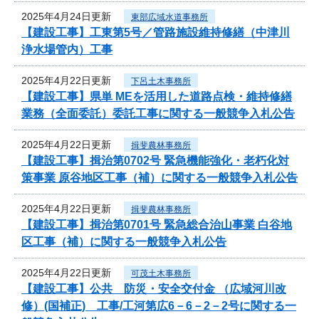
2025年4月24日更新
東部広域水道事務所
【建設工事】工東第5号／管路施設維持修繕（中津川
浄水場管内）工事
2025年4月22日更新
下呂土木事務所
【建設工事】県単 MEを活用した道路点検・維持修繕
業務（全面委託）委託工事に関する一般競争入札公告
2025年4月22日更新
揖斐農林事務所
【建設工事】揖治第0702号 緊急機能強化・老朽化対
策事業 原谷地区工事（補）に関する一般競争入札公告
2025年4月22日更新
揖斐農林事務所
【建設工事】揖治第0701号 緊急総合治山事業 白谷地
区工事（補）に関する一般競争入札公告
2025年4月22日更新
可茂土木事務所
【建設工事】公共 防災・安全交付金 （広域河川改
修）(国補正) 工事/工河第広6－6－2－2号に関する一