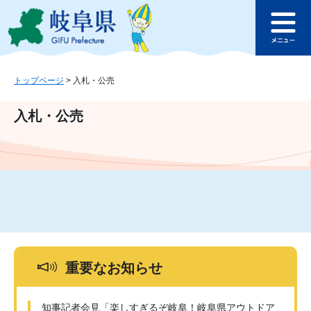
ペ
メ
このページの本文へ
ー
ニ
メ
ジ
ュ
ニ
の
ー
ュ
先
を
ー
頭
飛
トップページ
>
入札・公売
で
ば
す
し
入札・公売
。
て
本
文
へ
重要なお知らせ
知事記者会見「楽しすぎるぞ岐阜！岐阜県アウトドア