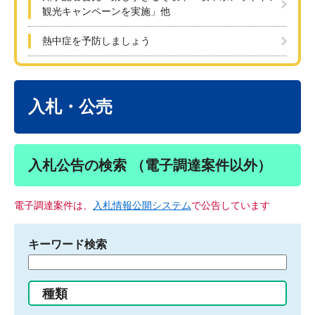
観光キャンペーンを実施」他
熱中症を予防しましょう
本
文
入札・公売
入札公告の検索 （電子調達案件以外）
電子調達案件は、
入札情報公開システム
で公告しています
キーワード検索
検
索
す
種類
る