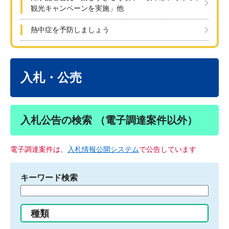
観光キャンペーンを実施」他
熱中症を予防しましょう
本
文
入札・公売
入札公告の検索 （電子調達案件以外）
電子調達案件は、
入札情報公開システム
で公告しています
キーワード検索
検
索
す
種類
る