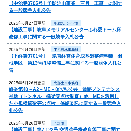
【中治第0705号】予防治山事業 三月 工事 に関す
る一般競争入札公告
2025年6月27日更新
地域スポーツ課
【建設工事】岐阜メモリアルセンターふれ愛ドーム床
改修工事に関する一般競争入札公告
2025年6月26日更新
下呂農林事務所
【下経第0701号】 県営経営体育成基盤整備事業 羽
根地区 第13号ほ場整備工事に関する一般競争入札公
告
2025年6月26日更新
恵那土木事務所
維委第48－A2－ME－8他号/公共 道路メンテナンス
補助（トンネル・橋梁等点検調査）他 MEを活用し
た小規模橋梁等の点検・修繕委託に関する一般競争入
札公告
2025年6月26日更新
会計課
【建設工事】第7-122号 交通信号機改良等工事に関す