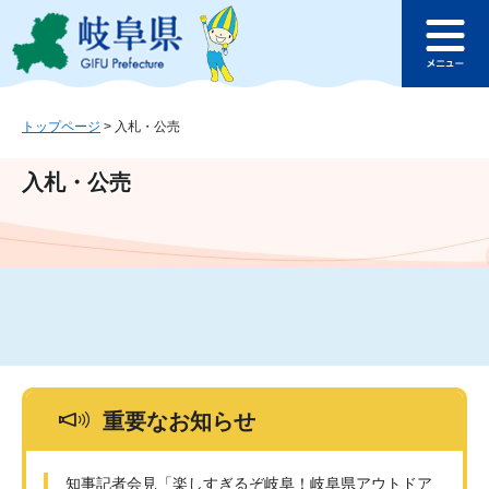
ペ
メ
このページの本文へ
ー
ニ
メ
ジ
ュ
ニ
の
ー
ュ
先
を
ー
頭
飛
トップページ
>
入札・公売
で
ば
す
し
入札・公売
。
て
本
文
へ
重要なお知らせ
知事記者会見「楽しすぎるぞ岐阜！岐阜県アウトドア