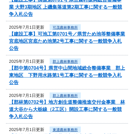
業 大野3期地区 上磯集落道第2期工事に関する一般競
争入札公告
2025年7月1日更新
可茂農林事務所
【建設工事】可池工第0701号／県営ため池等整備事業
宮底地区宮底ため池第2号工事に関する一般競争入札
公告
2025年7月1日更新
郡上農林事務所
【郡中第0704号】県営中山間地域総合整備事業 郡上
東地区 下野用水路第1号工事に関する一般競争入札
公告
2025年7月1日更新
郡上農林事務所
【郡林第0702号】地方創生道整備推進交付金事業 林
道大谷から大栃線（2工区）開設工事に関する一般競
争入札公告
2025年7月1日更新
東濃農林事務所