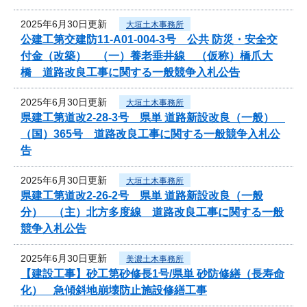
2025年6月30日更新
大垣土木事務所
公建工第交建防11-A01-004-3号 公共 防災・安全交
付金（改築） （一）養老垂井線 （仮称）橋爪大
橋 道路改良工事に関する一般競争入札公告
2025年6月30日更新
大垣土木事務所
県建工第道改2-28-3号 県単 道路新設改良（一般）
（国）365号 道路改良工事に関する一般競争入札公
告
2025年6月30日更新
大垣土木事務所
県建工第道改2-26-2号 県単 道路新設改良（一般
分） （主）北方多度線 道路改良工事に関する一般
競争入札公告
2025年6月30日更新
美濃土木事務所
【建設工事】砂工第砂修長1号/県単 砂防修繕（長寿命
化） 急傾斜地崩壊防止施設修繕工事