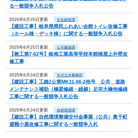
る一般競争入札公告
2025年6月25日更新
文化創造課
【建設工事】岐阜県県民ふれあい会館トイレ改修工事
（ホール棟・デッキ棟）に関する一般競争入札公告
2025年6月25日更新
公共建築課
【教工第7-62号】岐南工業高等学校本館棟屋上外壁改
修工事
2025年6月24日更新
古川土木事務所
【建設工事】工維2公第MK11-06-2他号 公共 道路
メンテナンス補助（橋梁修繕・繰越）足宗大橋他修繕
工事に関する一般競争入札公告
2025年6月24日更新
自然環境課
【建設工事】自然環境整備交付金事業（公共）奥千町
避難小屋改修工事に関する一般競争入札