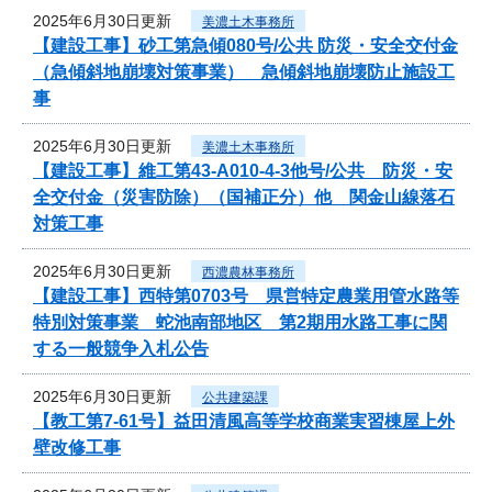
2025年6月30日更新
美濃土木事務所
【建設工事】砂工第急傾080号/公共 防災・安全交付金
（急傾斜地崩壊対策事業） 急傾斜地崩壊防止施設工
事
2025年6月30日更新
美濃土木事務所
【建設工事】維工第43-A010-4-3他号/公共 防災・安
全交付金（災害防除）（国補正分）他 関金山線落石
対策工事
2025年6月30日更新
西濃農林事務所
【建設工事】西特第0703号 県営特定農業用管水路等
特別対策事業 蛇池南部地区 第2期用水路工事に関
する一般競争入札公告
2025年6月30日更新
公共建築課
【教工第7-61号】益田清風高等学校商業実習棟屋上外
壁改修工事