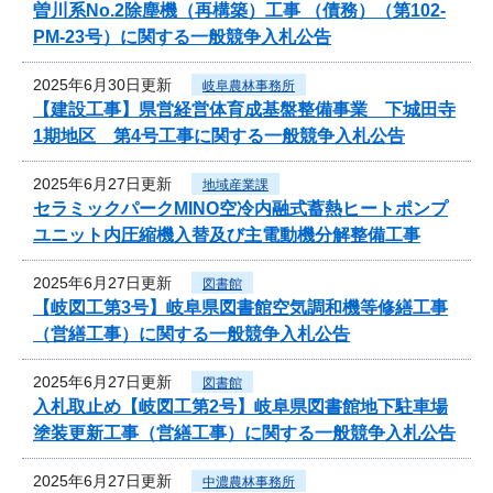
曽川系No.2除塵機（再構築）工事 （債務）（第102-
PM-23号）に関する一般競争入札公告
2025年6月30日更新
岐阜農林事務所
【建設工事】県営経営体育成基盤整備事業 下城田寺
1期地区 第4号工事に関する一般競争入札公告
2025年6月27日更新
地域産業課
セラミックパークMINO空冷内融式蓄熱ヒートポンプ
ユニット内圧縮機入替及び主電動機分解整備工事
2025年6月27日更新
図書館
【岐図工第3号】岐阜県図書館空気調和機等修繕工事
（営繕工事）に関する一般競争入札公告
2025年6月27日更新
図書館
入札取止め【岐図工第2号】岐阜県図書館地下駐車場
塗装更新工事（営繕工事）に関する一般競争入札公告
2025年6月27日更新
中濃農林事務所