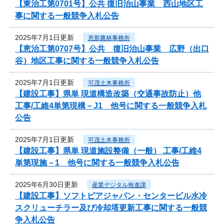
【東治工第0701号】公共 復旧治山事業 西山地区工
事に関する一般競争入札公告
2025年7月1日更新
恵那農林事務所
【恵治工第0707号】公共 復旧治山事業 広野（出口
谷）地区工事に関する一般競争入札公告
2025年7月1日更新
可茂土木事務所
【建設工事】県単 現道構造改築（交通事故防止）他
工事/工維4単第現構－J1 他号に関する一般競争入札
公告
2025年7月1日更新
可茂土木事務所
【建設工事】県単 現道施設整備（一般） 工事/工維4
単第現施－1 他号に関する一般競争入札公告
2025年6月30日更新
産業デジタル推進課
【建設工事】ソフトピアジャパン・センタービル水冷
スクリューチラー及び冷却塔更新工事に関する一般競
争入札公告