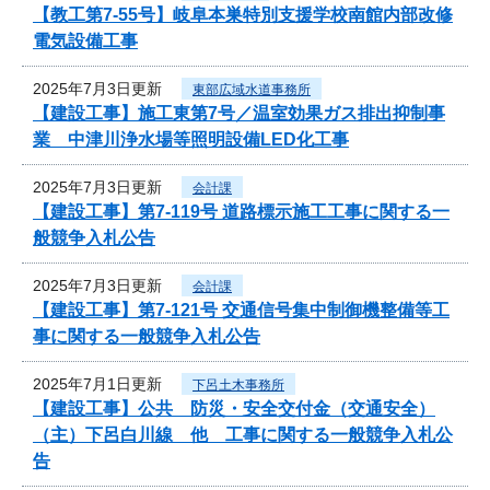
【教工第7-55号】岐阜本巣特別支援学校南館内部改修
電気設備工事
2025年7月3日更新
東部広域水道事務所
【建設工事】施工東第7号／温室効果ガス排出抑制事
業 中津川浄水場等照明設備LED化工事
2025年7月3日更新
会計課
【建設工事】第7-119号 道路標示施工工事に関する一
般競争入札公告
2025年7月3日更新
会計課
【建設工事】第7-121号 交通信号集中制御機整備等工
事に関する一般競争入札公告
2025年7月1日更新
下呂土木事務所
【建設工事】公共 防災・安全交付金（交通安全）
（主）下呂白川線 他 工事に関する一般競争入札公
告