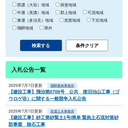
り
西濃（大垣）地域
揖斐地域
中濃（美濃）地域
郡上地域
可茂地域
東濃（多治見）地域
恵那地域
下呂地域
飛騨地域
県外
入札公告一覧
2025年7月7日更新
飛騨農林事務所
【建設工事】飛治第0708号 公共 復旧治山工事（ゴ
ウロゲ谷）に関する一般競争入札公告
2025年7月7日更新
美濃土木事務所
【建設工事】砂工第砂緊土1号/県単 緊急土石流対策砂
防事業 除石工事