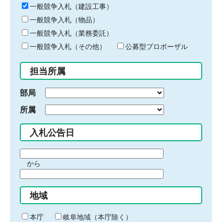
キ
一般競争入札（建設工事）
ー
一般競争入札（物品）
ワ
一般競争入札（業務委託）
ー
ド
一般競争入札（その他）
公募型プロポーザル
を
入
担当所属
力
部局
所属
入札公告日
期
から
間
期
の
間
始
地域
の
ま
終
り
わ
本庁
岐阜地域（本庁除く）