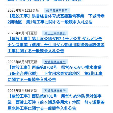
2025年8月12日更新
岐阜農林事務所
【建設工事】県営経営体育成基盤整備事業 下城田寺
2期地区 第1号工事に関する一般競争入札公告
2025年8月8日更新
高山土木事務所
【建設工事】第工河公総ダR7-1号／公共 ダムメンテ
ナンス事業（債務）丹生川ダム管理用制御処理設備等
工事に関する一般競争入札公告
2025年8月8日更新
西濃農林事務所
【建設工事】西保第0703号 県営かんがい排水事業
（保全合理化型） 下立用水東支線地区 第3期工事
に関する一般競争入札公告
2025年8月8日更新
西濃農林事務所
【建設工事】西防第0701号 県営ため池防災対策事
業 西濃上石津（前ヶ瀬足谷用水）地区 前ヶ瀬足谷
用水路工事に関する一般競争入札公告