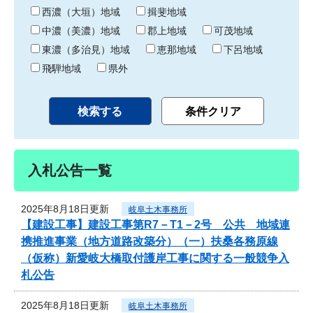
り
西濃（大垣）地域
揖斐地域
中濃（美濃）地域
郡上地域
可茂地域
東濃（多治見）地域
恵那地域
下呂地域
飛騨地域
県外
入札公告一覧
2025年8月18日更新
岐阜土木事務所
【建設工事】建設工事第R7－T1－2号 公共 地域連
携推進事業（地方道路改築分）（一）扶桑各務原線
（仮称）新愛岐大橋取付護岸工事に関する一般競争入
札公告
2025年8月18日更新
岐阜土木事務所