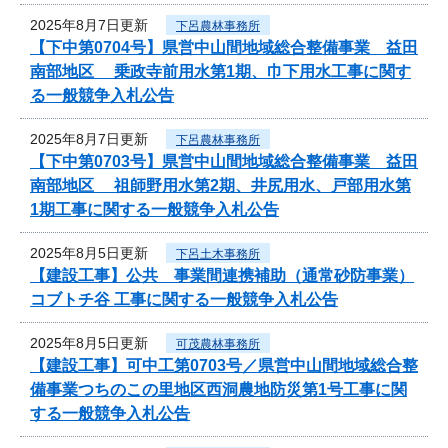
2025年8月7日更新
下呂農林事務所
【下中第0704号】県営中山間地域総合整備事業 益田
南部地区 乗政寺前用水第1期、巾下用水工事に関す
る一般競争入札公告
2025年8月7日更新
下呂農林事務所
【下中第0703号】県営中山間地域総合整備事業 益田
南部地区 祖師野用水第2期、井尻用水、戸部用水第
1期工事に関する一般競争入札公告
2025年8月5日更新
下呂土木事務所
【建設工事】公共 事業間連携補助（通常砂防事業）
コブトチ谷 工事に関する一般競争入札公告
2025年8月5日更新
可茂農林事務所
【建設工事】可中工第0703号／県営中山間地域総合整
備事業つちのこの里地区西洞農地防災第1号工事に関
する一般競争入札公告