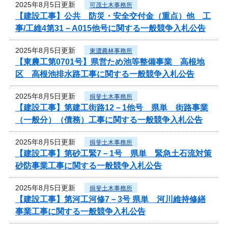
2025年8月5日更新
可茂土木事務所
【建設工事】公共 防災・安全交付金（重点）他 工
事/工維4第31－A015他号に関する一般競争入札公告
2025年8月5日更新
東濃農林事務所
【東農工第0701号】県営ため池等整備事業 高根地
区 高根池排水路工事に関する一般競争入札公告
2025年8月5日更新
揖斐土木事務所
【建設工事】第建工街路12－1他号 県単 街路事業
（一般分）（債務）工事に関する一般競争入札公告
2025年8月5日更新
揖斐土木事務所
【建設工事】第砂工緊7－1号 県単 緊急土石流対策
砂防事業工事に関する一般競争入札公告
2025年8月5日更新
揖斐土木事務所
【建設工事】第河工河修7－3号 県単 河川維持修繕
事業工事に関する一般競争入札公告