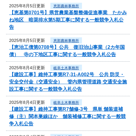
2025年8月5日更新
恵那農林事務所
【恵基第0701号】県営農業基盤整備促進事業 たかみ
ね地区 暗渠排水第5期工事に関する一般競争入札公
告
2025年8月5日更新
恵那農林事務所
【恵治工債第0708号】公共 復旧治山事業（2カ年国
債） 寺の下地区工事に関する一般競争入札公告
2025年8月4日更新
岐阜土木事務所
【建設工事】維持工事第R7-31-A002号 公共 防災・
安全交付金（交通安全） 管内県管理道路 交通安全施
設工事に関する一般競争入札公告
2025年8月4日更新
岐阜土木事務所
【建設工事】維持工事第R7舗修-3号 県単 舗装道補
修（主）関本巣線ほか 舗装補修工事に関する一般競
争入札公告