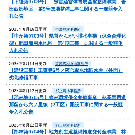
【下経第0703号】 県営経営体育成基盤整備事業 菅
田西部地区 第9号ほ場整備工事に関する一般競争入
札公告
2025年8月15日更新
中濃農林事務所
【中か第0703号】県営かんがい排水事業（保全合理化
型）肥田瀬用水地区 第4期工事 に関する一般競争
入札公告
2025年8月14日更新
東部広域水道事務所
【建設工事】工東第6号／落合取水場取水井（外面）
劣化修繕工事
2025年8月12日更新
郡上農林事務所
【郡林第0705号】森林環境保全整備事業 林業専用道
那留から六ノ里線（2工区）開設工事に関する一般競
争入札公告
2025年8月12日更新
郡上農林事務所
【郡林第0704号】地方創生道整備推進交付金事業 林