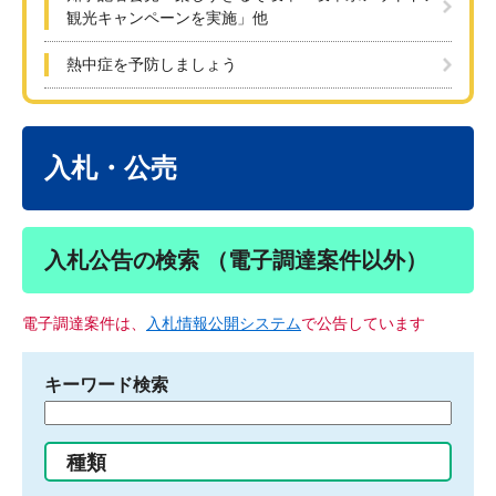
観光キャンペーンを実施」他
熱中症を予防しましょう
本
文
入札・公売
入札公告の検索 （電子調達案件以外）
電子調達案件は、
入札情報公開システム
で公告しています
キーワード検索
検
索
す
種類
る