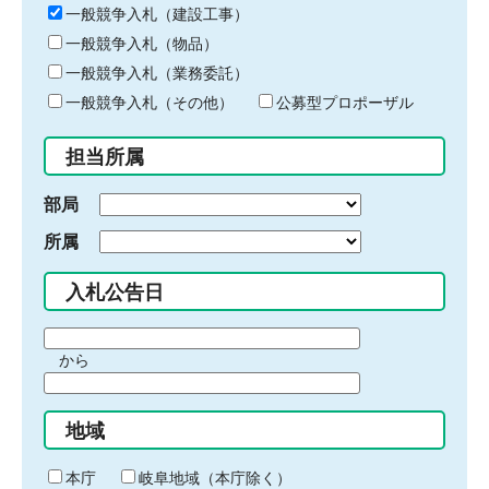
キ
一般競争入札（建設工事）
ー
一般競争入札（物品）
ワ
一般競争入札（業務委託）
ー
ド
一般競争入札（その他）
公募型プロポーザル
を
入
担当所属
力
部局
所属
入札公告日
期
から
間
期
の
間
始
地域
の
ま
終
り
わ
本庁
岐阜地域（本庁除く）