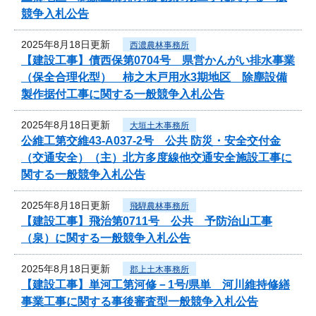
競争入札公告
2025年8月18日更新
西濃農林事務所
【建設工事】債西保第0704号 県営かんがい排水事業
（保全合理化型） 柿之木戸用水3期地区 除塵設備
製作据付工事に関する一般競争入札公告
2025年8月18日更新
大垣土木事務所
公維工第交維43-A037-2号 公共 防災・安全交付金
（交通安全）（主）北方多度線他交通安全施設工事に
関する一般競争入札公告
2025年8月18日更新
飛騨農林事務所
【建設工事】飛治第0711号 公共 予防治山工事
（泉）に関する一般競争入札公告
2025年8月18日更新
郡上土木事務所
【建設工事】単河工第河修－1号/県単 河川維持修繕
事業工事に関する事後審査型一般競争入札公告