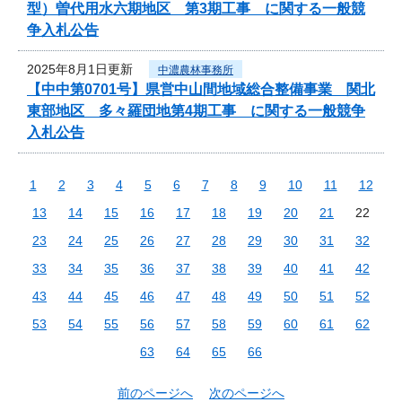
型）曽代用水六期地区 第3期工事 に関する一般競
争入札公告
2025年8月1日更新
中濃農林事務所
【中中第0701号】県営中山間地域総合整備事業 関北
東部地区 多々羅団地第4期工事 に関する一般競争
入札公告
1
2
3
4
5
6
7
8
9
10
11
12
13
14
15
16
17
18
19
20
21
22
23
24
25
26
27
28
29
30
31
32
33
34
35
36
37
38
39
40
41
42
43
44
45
46
47
48
49
50
51
52
53
54
55
56
57
58
59
60
61
62
63
64
65
66
前のページへ
次のページへ