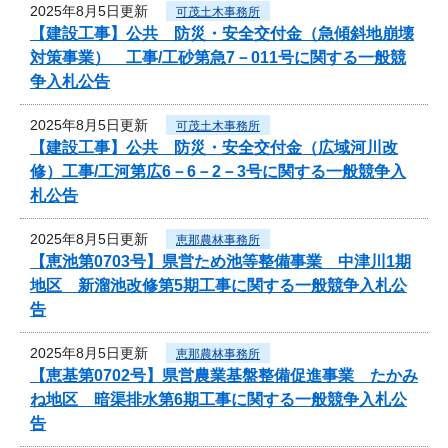
2025年8月5日更新
可茂土木事務所
【建設工事】公共 防災・安全交付金（急傾斜地崩壊
対策事業） 工事/工砂第急7－011号に関する一般競
争入札公告
2025年8月5日更新
可茂土木事務所
【建設工事】公共 防災・安全交付金（広域河川改
修）工事/工河第広6－6－2－3号に関する一般競争入
札公告
2025年8月5日更新
恵那農林事務所
【恵池第0703号】県営ため池等整備事業 中津川1期
地区 新溜池改修第5期工事に関する一般競争入札公
告
2025年8月5日更新
恵那農林事務所
【恵基第0702号】県営農業基盤整備促進事業 たかみ
ね地区 暗渠排水第6期工事に関する一般競争入札公
告