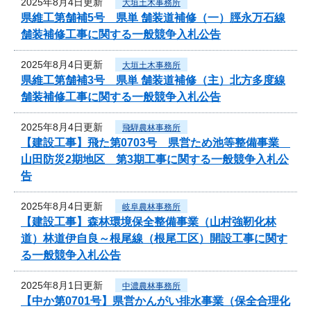
2025年8月4日更新
大垣土木事務所
県維工第舗補5号 県単 舗装道補修（一）脛永万石線
舗装補修工事に関する一般競争入札公告
2025年8月4日更新
大垣土木事務所
県維工第舗補3号 県単 舗装道補修（主）北方多度線
舗装補修工事に関する一般競争入札公告
2025年8月4日更新
飛騨農林事務所
【建設工事】飛た第0703号 県営ため池等整備事業
山田防災2期地区 第3期工事に関する一般競争入札公
告
2025年8月4日更新
岐阜農林事務所
【建設工事】森林環境保全整備事業（山村強靭化林
道）林道伊自良～根尾線（根尾工区）開設工事に関す
る一般競争入札公告
2025年8月1日更新
中濃農林事務所
【中か第0701号】県営かんがい排水事業（保全合理化