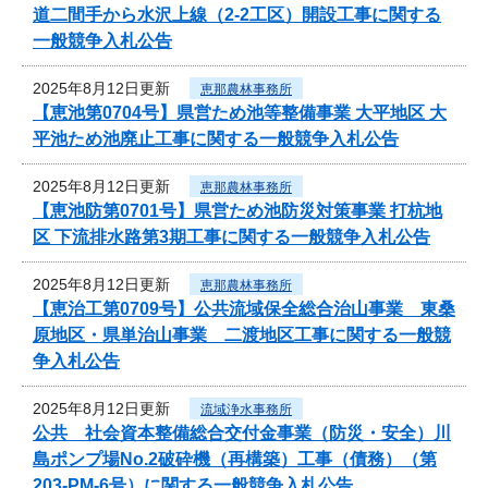
道二間手から水沢上線（2-2工区）開設工事に関する
一般競争入札公告
2025年8月12日更新
恵那農林事務所
【恵池第0704号】県営ため池等整備事業 大平地区 大
平池ため池廃止工事に関する一般競争入札公告
2025年8月12日更新
恵那農林事務所
【恵池防第0701号】県営ため池防災対策事業 打杭地
区 下流排水路第3期工事に関する一般競争入札公告
2025年8月12日更新
恵那農林事務所
【恵治工第0709号】公共流域保全総合治山事業 東桑
原地区・県単治山事業 二渡地区工事に関する一般競
争入札公告
2025年8月12日更新
流域浄水事務所
公共 社会資本整備総合交付金事業（防災・安全）川
島ポンプ場No.2破砕機（再構築）工事（債務）（第
203-PM-6号）に関する一般競争入札公告