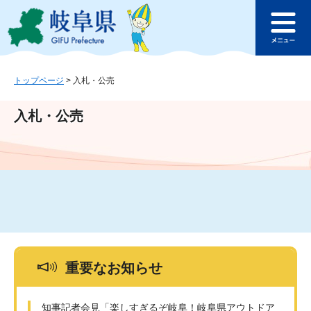
ペ
メ
このページの本文へ
ー
ニ
メ
ジ
ュ
ニ
の
ー
ュ
先
を
ー
頭
飛
トップページ
>
入札・公売
で
ば
す
し
入札・公売
。
て
本
文
へ
重要なお知らせ
知事記者会見「楽しすぎるぞ岐阜！岐阜県アウトドア