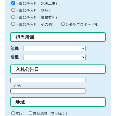
キ
一般競争入札（建設工事）
ー
一般競争入札（物品）
ワ
一般競争入札（業務委託）
ー
ド
一般競争入札（その他）
公募型プロポーザル
を
入
担当所属
力
部局
所属
入札公告日
期
から
間
期
の
間
始
地域
の
ま
終
り
わ
本庁
岐阜地域（本庁除く）