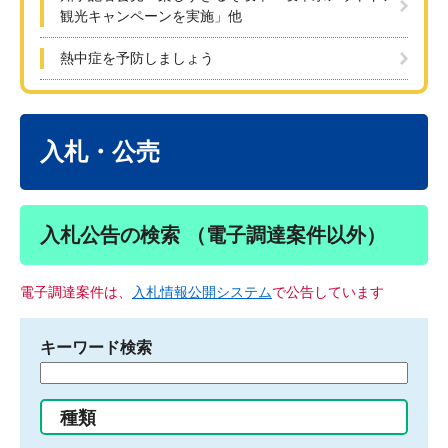
観光キャンペーンを実施」他
熱中症を予防しましょう
本
文
入札・公売
入札公告の検索 （電子調達案件以外）
電子調達案件は、
入札情報公開システム
で公告しています
キーワード検索
検
索
す
種類
る