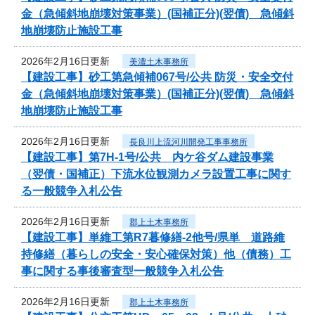
金（急傾斜地崩壊対策事業）(国補正分)(翌債) 急傾斜
地崩壊防止施設工事
2026年2月16日更新
美濃土木事務所
【建設工事】砂工第急傾補067号/公共 防災・安全交付
金（急傾斜地崩壊対策事業）(国補正分)(翌債) 急傾斜
地崩壊防止施設工事
2026年2月16日更新
長良川上流河川開発工事事務所
【建設工事】第7H-1号/公共 内ケ谷ダム建設事業
（翌債・国補正）下流水位観測カメラ設置工事に関す
る一般競争入札公告
2026年2月16日更新
郡上土木事務所
【建設工事】単維工第R7暮修繕-2他号/県単 道路維
持修繕（暮らしの安全・安心確保対策）他（債務）工
事に関する事後審査型一般競争入札公告
2026年2月16日更新
郡上土木事務所