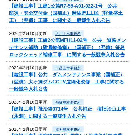
【建設工事】工建1公第R7-55-A01-022-1号 公共
防災・安全交付金（国補正）麻生野1工区（軽量盛土
工）（翌債）工事 に関する一般競争入札公告
2026年2月10日更新
古川土木事務所
【建設工事】工維2公第MFH11-02号 公共 道路メン
テナンス補助（附属物修繕）（国補正）（翌債）笹島
ロックシェッド補修工事 に関する一般競争入札公告
2026年2月10日更新
下呂土木事務所
【建設工事】公共 ダムメンテナンス事業（国補正）
（翌債）大ヶ洞ダムCCTV遠隔化改修 工事に関する
一般競争入札公告
2026年2月10日更新
飛騨農林事務所
【建設工事】飛治第0714号 公共補正 復旧治山工事
（歩洞）に関する一般競争入札公告
2026年2月10日更新
揖斐農林事務所