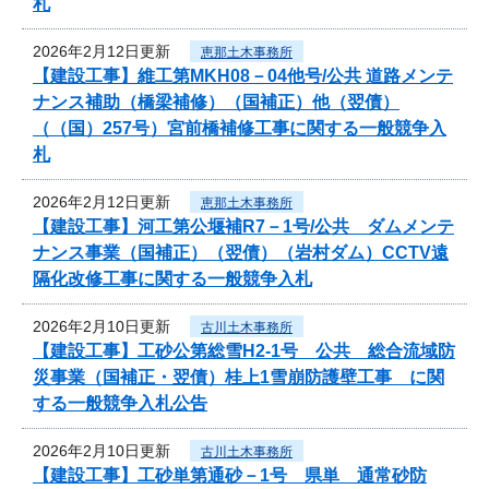
札
2026年2月12日更新
恵那土木事務所
【建設工事】維工第MKH08－04他号/公共 道路メンテ
ナンス補助（橋梁補修）（国補正）他（翌債）
（（国）257号）宮前橋補修工事に関する一般競争入
札
2026年2月12日更新
恵那土木事務所
【建設工事】河工第公堰補R7－1号/公共 ダムメンテ
ナンス事業（国補正）（翌債）（岩村ダム）CCTV遠
隔化改修工事に関する一般競争入札
2026年2月10日更新
古川土木事務所
【建設工事】工砂公第総雪H2-1号 公共 総合流域防
災事業（国補正・翌債）桂上1雪崩防護壁工事 に関
する一般競争入札公告
2026年2月10日更新
古川土木事務所
【建設工事】工砂単第通砂－1号 県単 通常砂防