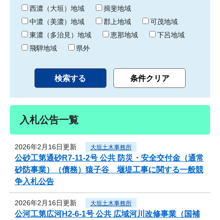
り
西濃（大垣）地域
揖斐地域
中濃（美濃）地域
郡上地域
可茂地域
東濃（多治見）地域
恵那地域
下呂地域
飛騨地域
県外
入札公告一覧
2026年2月16日更新
大垣土木事務所
公砂工第通砂R7-11-2号 公共 防災・安全交付金（通常
砂防事業）（債務）猿子谷 堰堤工事に関する一般競
争入札公告
2026年2月16日更新
大垣土木事務所
公河工第広河H2-6-1号 公共 広域河川改修事業（国補