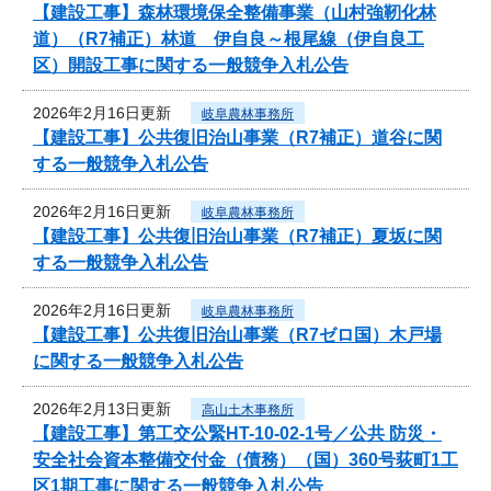
【建設工事】森林環境保全整備事業（山村強靭化林
道）（R7補正）林道 伊自良～根尾線（伊自良工
区）開設工事に関する一般競争入札公告
2026年2月16日更新
岐阜農林事務所
【建設工事】公共復旧治山事業（R7補正）道谷に関
する一般競争入札公告
2026年2月16日更新
岐阜農林事務所
【建設工事】公共復旧治山事業（R7補正）夏坂に関
する一般競争入札公告
2026年2月16日更新
岐阜農林事務所
【建設工事】公共復旧治山事業（R7ゼロ国）木戸場
に関する一般競争入札公告
2026年2月13日更新
高山土木事務所
【建設工事】第工交公緊HT-10-02-1号／公共 防災・
安全社会資本整備交付金（債務）（国）360号荻町1工
区1期工事に関する一般競争入札公告