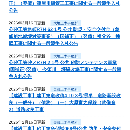
正）（翌債）津屋川樋管工工事に関する一般競争入札
公告
2026年2月16日更新
大垣土木事務所
公砂工第急傾R7H-62-1号 公共 防災・安全交付金（急
傾斜地崩壊対策事業）（国補正）（翌債）祖父谷 擁
壁工事に関する一般競争入札公告
2026年2月16日更新
大垣土木事務所
公砂工第砂メR7H-2-1号 公共 砂防メンテナンス事業
(国補正)(翌債) 今須川 堰堤改築工事に関する一般競
争入札公告
2026年2月16日更新
美濃土木事務所
【建設工事】建工第道改債4-10-3号/県単 道路新設改
良（一般分）（債務）（一）大原富之保線（武儀倉
2）道路改良工事
2026年2月16日更新
美濃土木事務所
【建設工事】砂工第急傾補068号/公共 防災・安全交付