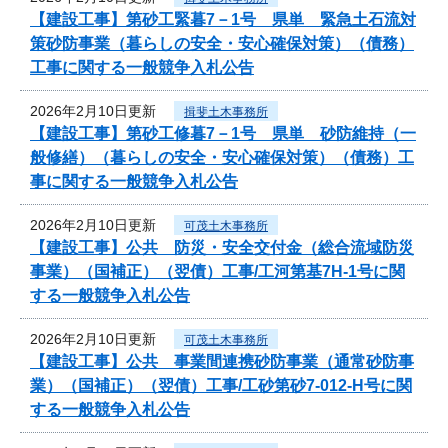
【建設工事】第砂工緊暮7－1号 県単 緊急土石流対
策砂防事業（暮らしの安全・安心確保対策）（債務）
工事に関する一般競争入札公告
2026年2月10日更新
揖斐土木事務所
【建設工事】第砂工修暮7－1号 県単 砂防維持（一
般修繕）（暮らしの安全・安心確保対策）（債務）工
事に関する一般競争入札公告
2026年2月10日更新
可茂土木事務所
【建設工事】公共 防災・安全交付金（総合流域防災
事業）（国補正）（翌債）工事/工河第基7H-1号に関
する一般競争入札公告
2026年2月10日更新
可茂土木事務所
【建設工事】公共 事業間連携砂防事業（通常砂防事
業）（国補正）（翌債）工事/工砂第砂7-012‐H号に関
する一般競争入札公告