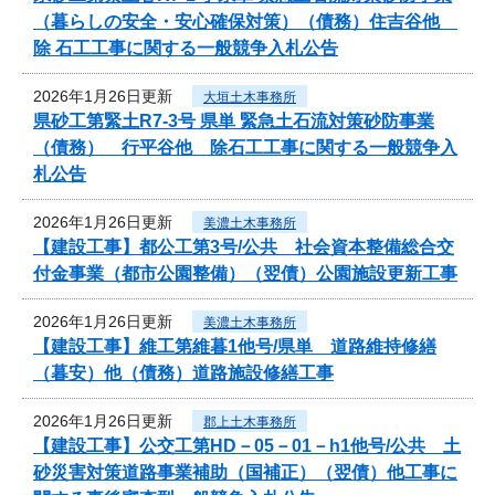
（暮らしの安全・安心確保対策）（債務）住吉谷他
除 石工工事に関する一般競争入札公告
2026年1月26日更新
大垣土木事務所
県砂工第緊土R7-3号 県単 緊急土石流対策砂防事業
（債務） 行平谷他 除石工工事に関する一般競争入
札公告
2026年1月26日更新
美濃土木事務所
【建設工事】都公工第3号/公共 社会資本整備総合交
付金事業（都市公園整備）（翌債）公園施設更新工事
2026年1月26日更新
美濃土木事務所
【建設工事】維工第維暮1他号/県単 道路維持修繕
（暮安）他（債務）道路施設修繕工事
2026年1月26日更新
郡上土木事務所
【建設工事】公交工第HD－05－01－h1他号/公共 土
砂災害対策道路事業補助（国補正）（翌債）他工事に