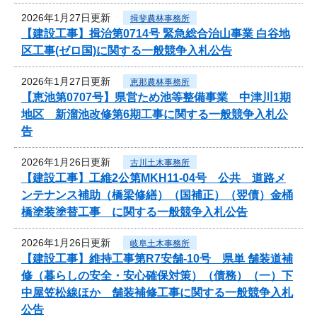
2026年1月27日更新
揖斐農林事務所
【建設工事】揖治第0714号 緊急総合治山事業 白谷地
区工事(ゼロ国)に関する一般競争入札公告
2026年1月27日更新
恵那農林事務所
【恵池第0707号】県営ため池等整備事業 中津川1期
地区 新溜池改修第6期工事に関する一般競争入札公
告
2026年1月26日更新
古川土木事務所
【建設工事】工維2公第MKH11-04号 公共 道路メ
ンテナンス補助（橋梁修繕）（国補正）（翌債）金桶
橋塗装塗替工事 に関する一般競争入札公告
2026年1月26日更新
岐阜土木事務所
【建設工事】維持工事第R7安舗-10号 県単 舗装道補
修（暮らしの安全・安心確保対策）（債務）（一）下
中屋笠松線ほか 舗装補修工事に関する一般競争入札
公告