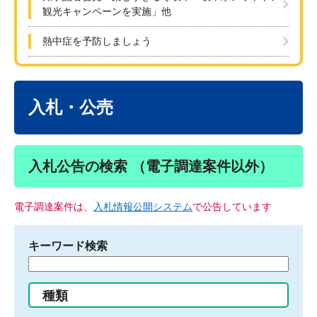
観光キャンペーンを実施」他
熱中症を予防しましょう
本
文
入札・公売
入札公告の検索 （電子調達案件以外）
電子調達案件は、
入札情報公開システム
で公告しています
キーワード検索
検
索
す
種類
る