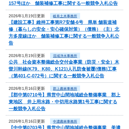
157号ほか 舗装補修工事に関する一般競争入札公告
2026年1月19日更新
岐阜土木事務所
【建設工事】維持工事第R7安舗-6号 県単 舗装道補
修（暮らしの安全・安心確保対策）（債務）（主）北
方多度線ほか 舗装補修工事に関する一般競争入札公
告
2026年1月19日更新
流域浄水事務所
公共 社会資本整備総合交付金事業（防災・安全）木
曽川幹線(K79、K80、K121)人孔防食被覆(債務)工事
（第401-C-072号）に関する一般競争入札公告
2026年1月16日更新
郡上農林事務所
【郡中第0710号】県営中山間地域総合整備事業 郡上
東地区 井上用水路・中切用水路第1号工事に関する
一般競争入札公告
2026年1月16日更新
中濃農林事務所
【中中第0703号】県営中山間地域総合整備事業 美濃