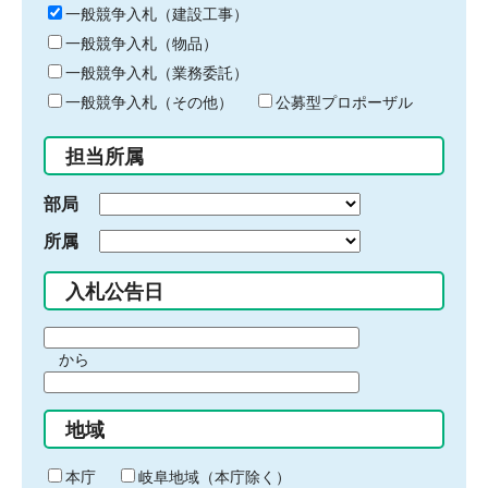
キ
一般競争入札（建設工事）
ー
一般競争入札（物品）
ワ
一般競争入札（業務委託）
ー
ド
一般競争入札（その他）
公募型プロポーザル
を
入
担当所属
力
部局
所属
入札公告日
期
から
間
期
の
間
始
地域
の
ま
終
り
わ
本庁
岐阜地域（本庁除く）