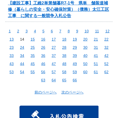
【建設工事】工維2単第舗暮R7-1号 県単 舗装道補
修（暮らしの安全・安心確保対策）（債務）太江工区
工事 に関する一般競争入札公告
1
2
3
4
5
6
7
8
9
10
11
12
13
14
15
16
17
18
19
20
21
22
23
24
25
26
27
28
29
30
31
32
33
34
35
36
37
38
39
40
41
42
43
44
45
46
47
48
49
50
51
52
53
54
55
56
57
58
59
60
61
62
63
64
65
66
前のページへ
次のページへ