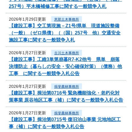
257号）平木橋補修工事に関する一般競争入札
2026年1月29日更新
恵那土木事務所
【建設工事】交工第現施－Z1号/県単 現道施設整備
（一般）（ゼロ県債）（（国）257号 他）交通安全
施設工事に関する一般競争入札
2026年1月27日更新
古川土木事務所
【建設工事】工維3単第崩暮R7-K2他号 県単 崩落
決壊防止（暮らしの安全・安心確保対策）（債務）他
工事 に関する一般競争入札公告
2026年1月27日更新
揖斐農林事務所
【建設工事】揖治第0716号 緊急機能強化・老朽化対
策事業 原谷地区工事（補）に関する一般競争入札公告
2026年1月27日更新
揖斐農林事務所
【建設工事】揖治第0715号 復旧治山事業 元地地区工
事（補）に関する一般競争入札公告