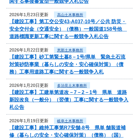
関する事後審査型一般競争入札公告
2026年1月23日更新
高山土木事務所
【建設工事】第工交公安43-A037-10号／公共 防災・
安全交付金（交通安全）（債務）一般国道158号他
道路標識更新工事に関する一般競争入札公告
2026年1月22日更新
恵那土木事務所
【建設工事】砂工第緊土暮8－1号/県単 緊急土石流
対策砂防事業（暮らしの安全・安心確保対策）（債
務）工事用道路工事に関する一般競争入札
2026年1月20日更新
多治見土木事務所
【建設工事】工建単第道改－7－2－1号 県単 道路
新設改良（一般分）（翌債）工事に関する一般競争入
札公告
2026年1月19日更新
岐阜土木事務所
【建設工事】維持工事第R7安舗-8号 県単 舗装道補
修（暮らしの安全・安心確保対策）（債務）（国）