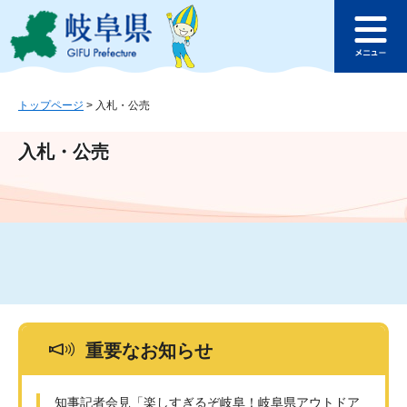
ペ
メ
このページの本文へ
ー
ニ
メ
ジ
ュ
ニ
の
ー
ュ
先
を
ー
頭
飛
トップページ
>
入札・公売
で
ば
す
し
入札・公売
。
て
本
文
へ
重要なお知らせ
知事記者会見「楽しすぎるぞ岐阜！岐阜県アウトドア