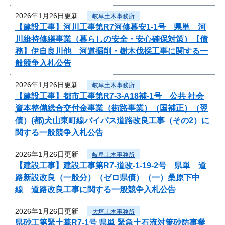
2026年1月26日更新
岐阜土木事務所
【建設工事】河川工事第R7河修暮安1-1号 県単 河
川維持修繕事業（暮らしの安全・安心確保対策）【債
務】伊自良川他 河道掘削・樹木伐採工事に関する一
般競争入札公告
2026年1月26日更新
岐阜土木事務所
【建設工事】都市工事第R7-3-A18補-1号 公共 社会
資本整備総合交付金事業（街路事業）（国補正）（翌
債）(都)犬山東町線バイパス道路改良工事（その2）に
関する一般競争入札公告
2026年1月26日更新
岐阜土木事務所
【建設工事】建設工事第R7-道改-1-19-2号 県単 道
路新設改良（一般分）（ゼロ県債）（一）桑原下中
線 道路改良工事に関する一般競争入札公告
2026年1月26日更新
大垣土木事務所
県砂工第緊土暮R7-1号 県単 緊急土石流対策砂防事業