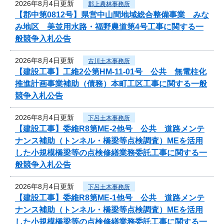
2026年8月4日更新
郡上農林事務所
【郡中第0812号】県営中山間地域総合整備事業 みな
み地区 美並用水路・福野農道第4号工事に関する一
般競争入札公告
2026年8月4日更新
古川土木事務所
【建設工事】工維2公第HM-11-01号 公共 無電柱化
推進計画事業補助（債務）本町工区工事に関する一般
競争入札公告
2026年8月4日更新
下呂土木事務所
【建設工事】委維R8第ME-2他号 公共 道路メンテ
ナンス補助（トンネル・橋梁等点検調査）MEを活用
した小規模橋梁等の点検修繕業務委託工事に関する一
般競争入札公告
2026年8月4日更新
下呂土木事務所
【建設工事】委維R8第ME-1他号 公共 道路メンテ
ナンス補助（トンネル・橋梁等点検調査）MEを活用
した小規模橋梁等の点検修繕業務委託工事に関する一