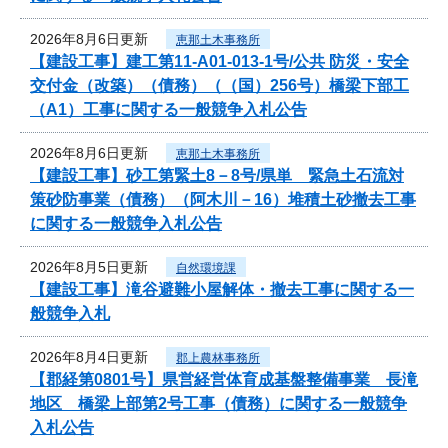
2026年8月6日更新
恵那土木事務所
【建設工事】建工第11-A01-013-1号/公共 防災・安全
交付金（改築）（債務）（（国）256号）橋梁下部工
（A1）工事に関する一般競争入札公告
2026年8月6日更新
恵那土木事務所
【建設工事】砂工第緊土8－8号/県単 緊急土石流対
策砂防事業（債務）（阿木川－16）堆積土砂撤去工事
に関する一般競争入札公告
2026年8月5日更新
自然環境課
【建設工事】滝谷避難小屋解体・撤去工事に関する一
般競争入札
2026年8月4日更新
郡上農林事務所
【郡経第0801号】県営経営体育成基盤整備事業 長滝
地区 橋梁上部第2号工事（債務）に関する一般競争
入札公告