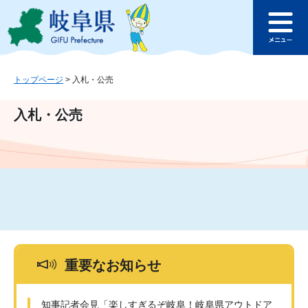
ペ
メ
このページの本文へ
ー
ニ
メ
ジ
ュ
ニ
の
ー
ュ
先
を
ー
頭
飛
トップページ
>
入札・公売
で
ば
す
し
入札・公売
。
て
本
文
へ
重要なお知らせ
知事記者会見「楽しすぎるぞ岐阜！岐阜県アウトドア