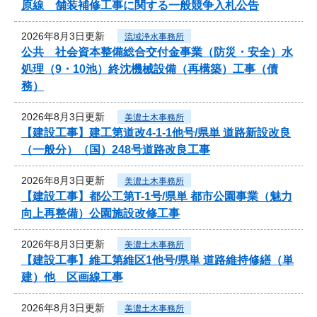
原線 舗装補修工事に関する一般競争入札公告
2026年8月3日更新
流域浄水事務所
公共 社会資本整備総合交付金事業（防災・安全）水
処理（9・10池）終沈機械設備（再構築）工事（債
務）
2026年8月3日更新
美濃土木事務所
【建設工事】建工第道改4-1-1他号/県単 道路新設改良
（一般分）（国）248号道路改良工事
2026年8月3日更新
美濃土木事務所
【建設工事】都公工第T-1号/県単 都市公園事業（魅力
向上再整備）公園施設改修工事
2026年8月3日更新
美濃土木事務所
【建設工事】維工第維区1他号/県単 道路維持修繕（単
建）他 区画線工事
2026年8月3日更新
美濃土木事務所