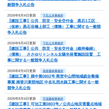
般競争入札公告
2026年8月4日更新
下呂土木事務所
【建設工事】公共 防災・安全交付金 黒石1工区
（仮称）黒石谷橋上部工（債務）工事に関する一般競
争入札公告
2026年8月4日更新
下呂土木事務所
【建設工事】公共 防災・安全交付金（維持修繕）
（債務） ささゆりトンネル太陽光発電施設設置 工
事に関する一般競争入札公告
2026年8月4日更新
揖斐農林事務所
【建設工事】揖中第0802号 県営中山間地域総合整備
事業 揖斐川東部地区 中名礼用水路工事に関する一般
競争入札公告
2026年8月4日更新
可茂農林事務所
【建設工事】可治工第0803号／公共山地災害重点地域