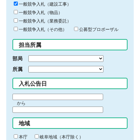
キ
一般競争入札（建設工事）
ー
一般競争入札（物品）
ワ
一般競争入札（業務委託）
ー
ド
一般競争入札（その他）
公募型プロポーザル
を
入
担当所属
力
部局
所属
入札公告日
期
から
間
期
の
間
始
地域
の
ま
終
り
わ
本庁
岐阜地域（本庁除く）