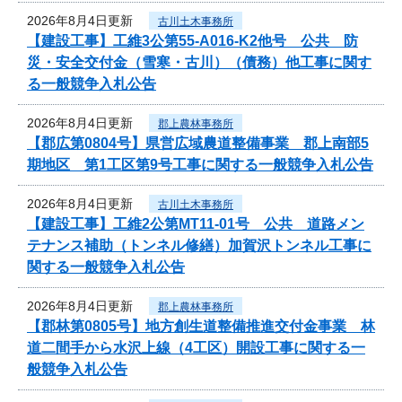
2026年8月4日更新
古川土木事務所
【建設工事】工維3公第55-A016-K2他号 公共 防
災・安全交付金（雪寒・古川）（債務）他工事に関す
る一般競争入札公告
2026年8月4日更新
郡上農林事務所
【郡広第0804号】県営広域農道整備事業 郡上南部5
期地区 第1工区第9号工事に関する一般競争入札公告
2026年8月4日更新
古川土木事務所
【建設工事】工維2公第MT11-01号 公共 道路メン
テナンス補助（トンネル修繕）加賀沢トンネル工事に
関する一般競争入札公告
2026年8月4日更新
郡上農林事務所
【郡林第0805号】地方創生道整備推進交付金事業 林
道二間手から水沢上線（4工区）開設工事に関する一
般競争入札公告