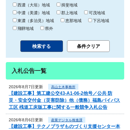
り
西濃（大垣）地域
揖斐地域
中濃（美濃）地域
郡上地域
可茂地域
東濃（多治見）地域
恵那地域
下呂地域
飛騨地域
県外
入札公告一覧
2026年8月7日更新
高山土木事務所
【建設工事】第工建公交43-A1-06-2他号／公共 防
災・安全交付金（災害防除）他（債務）福島バイパス
工区 桟道工床版工事に関する一般競争入札公告
2026年8月6日更新
産業デジタル推進課
【建設工事】テクノプラザものづくり支援センター本