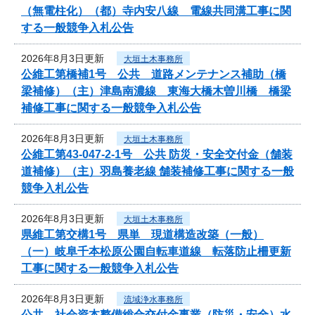
（無電柱化）（都）寺内安八線 電線共同溝工事に関
する一般競争入札公告
2026年8月3日更新
大垣土木事務所
公維工第橋補1号 公共 道路メンテナンス補助（橋
梁補修）（主）津島南濃線 東海大橋木曽川橋 橋梁
補修工事に関する一般競争入札公告
2026年8月3日更新
大垣土木事務所
公維工第43-047-2-1号 公共 防災・安全交付金（舗装
道補修）（主）羽島養老線 舗装補修工事に関する一般
競争入札公告
2026年8月3日更新
大垣土木事務所
県維工第交構1号 県単 現道構造改築（一般）
（一）岐阜千本松原公園自転車道線 転落防止柵更新
工事に関する一般競争入札公告
2026年8月3日更新
流域浄水事務所
公共 社会資本整備総合交付金事業（防災・安全）水