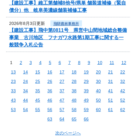
【建設工事】維工第舗補8他号/県単 舗装道補修（緊自
債分）他 岐阜美濃線舗装補修工事
2026年8月3日更新
飛騨農林事務所
【建設工事】飛中第0811号 県営中山間地域総合整備
事業 古川地区 フナガワ水路第1期工事に関する一
般競争入札公告
1
2
3
4
5
6
7
8
9
10
11
12
13
14
15
16
17
18
19
20
21
22
23
24
25
26
27
28
29
30
31
32
33
34
35
36
37
38
39
40
41
42
43
44
45
46
47
48
49
50
51
52
53
54
55
56
57
58
59
60
61
62
63
64
65
66
次のページへ