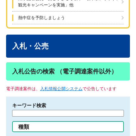
観光キャンペーンを実施」他
熱中症を予防しましょう
本
文
入札・公売
入札公告の検索 （電子調達案件以外）
電子調達案件は、
入札情報公開システム
で公告しています
キーワード検索
検
索
す
種類
る