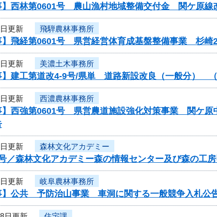
事】西林第0601号 農山漁村地域整備交付金 関ケ原
1日更新
飛騨農林事務所
】飛経第0601号 県営経営体育成基盤整備事業 杉崎
1日更新
美濃土木事務所
】建工第道改4-9号/県単 道路新設改良（一般分） 
1日更新
西濃農林事務所
事】西強第0601号 県営農道施設強化対策事業 関ケ
告
1日更新
森林文化アカデミー
6号／森林文化アカデミー森の情報センター及び森の工
1日更新
岐阜農林事務所
事】公共 予防治山事業 車洞に関する一般競争入札公
28日更新
住宅課