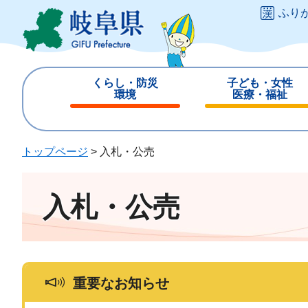
ペ
メ
ふり
ー
ニ
ジ
ュ
の
ー
先
を
くらし・防災
子ども・女性
頭
飛
環境
医療・福祉
で
ば
閉
閉
す
し
じ
じ
。
て
る
る
トップページ
>
入札・公売
本
文
へ
入札・公売
重要なお知らせ