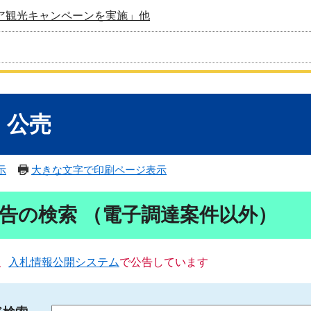
ア観光キャンペーンを実施」他
・公売
示
大きな文字で印刷ページ表示
告の検索 （電子調達案件以外）
、
入札情報公開システム
で公告しています