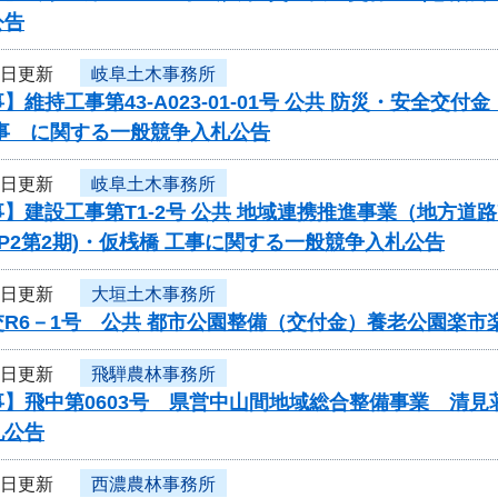
公告
1日更新
岐阜土木事務所
】維持工事第43-A023-01-01号 公共 防災・安全
工事 に関する一般競争入札公告
1日更新
岐阜土木事務所
】建設工事第T1-2号 公共 地域連携推進事業（地方道路
(P2第2期)・仮桟橋 工事に関する一般競争入札公告
1日更新
大垣土木事務所
交R6－1号 公共 都市公園整備（交付金）養老公園楽
1日更新
飛騨農林事務所
事】飛中第0603号 県営中山間地域総合整備事業 清
札公告
1日更新
西濃農林事務所