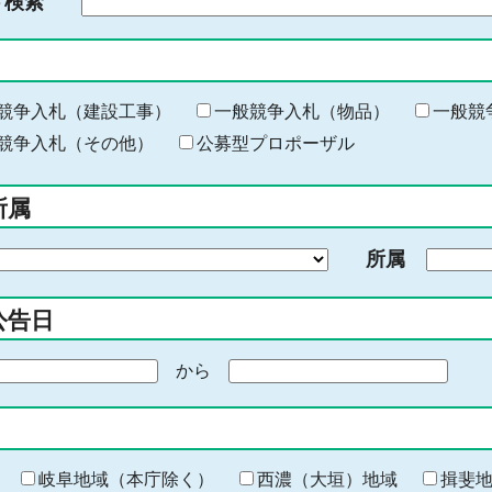
ド検索
検
索
す
る
キ
競争入札（建設工事）
一般競争入札（物品）
一般競
ー
競争入札（その他）
公募型プロポーザル
ワ
ー
所属
ド
を
所属
入
力
公告日
から
期
間
の
終
わ
岐阜地域（本庁除く）
西濃（大垣）地域
揖斐