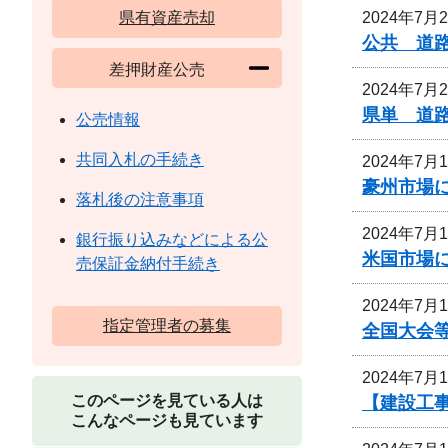
2024年7月
県有資産売却
公共 道路
差押財産公売
2024年7月
県単 道路
公売情報
共同入札の手続き
2024年7月
豪州市場
落札後の注意事項
2024年7月
銀行振り込みなどによる公
米国市場
売保証金納付手続き
2024年7月
指定管理者の募集
全国大会等
2024年7月
このページを見ている人は
【建設工事
こんなページも見ています