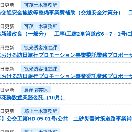
2日更新
可茂土木事務所
交通安全施設等整備事業費補助（交通安全対策分） 工事
2日更新
可茂土木事務所
新設改良（一般分） 工事/工建2単第道改6－7－1号
1日更新
観光誘客推進課
における訪日旅行プロモーション事業委託業務プロポー
1日更新
観光誘客推進課
における訪日旅行プロモーション事業委託業務プロポー
1日更新
農産園芸課
花飾設置業務委託（10月）
1日更新
郡上土木事務所
】公交工第HD-05-01号/公共 土砂災害対策道路事