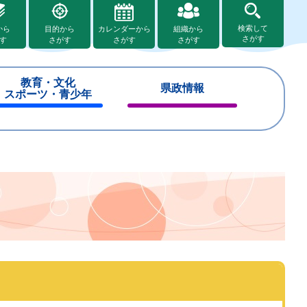
検索して
から
目的から
カレンダーから
組織から
さがす
す
さがす
さがす
さがす
教育・文化
県政情報
スポーツ・青少年
閉
閉
じ
じ
る
る