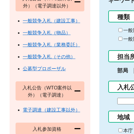
キーワー
外）（電子調達以外）
種類
一般競争入札（建設工事）
一般
一般競争入札（物品）
一般
一般競争入札（業務委託）
担当
一般競争入札（その他）
公募型プロポーザル
部局
入札
入札公告（WTO案件以
外）（電子調達）
期
間
電子調達（建設工事以外）
の
地域
始
入札参加資格
ま
本庁