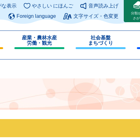
このページの本文へ
がな表示
やさしい にほんご
音声読み上げ
分類
Foreign language
文字サイズ・色変更
さが
産業・農林水産
社会基盤
労働・観光
まちづくり
閉
閉
じ
じ
る
る