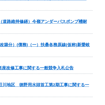
交付金（道路維持修繕）今嶺アンダーパスポンプ槽耐
改築分）(債務)（一）扶桑各務原線(仮称)新愛岐
市楽座改修工事に関する一般競争入札公告
見荘川地区 徳野用水頭首工第2期工事に関する一