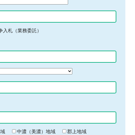
争入札（業務委託）
地域
中濃（美濃）地域
郡上地域