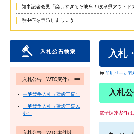
知事記者会見「楽しすぎるぞ岐阜！岐阜県アウトド
熱中症を予防しましょう
本
入札
文
印刷ページ表
入札公告（WTO案件）
入札公
一般競争入札（建設工事）
一般競争入札（建設工事以
電子調達案件は
外）
入札公告（WTO案件以