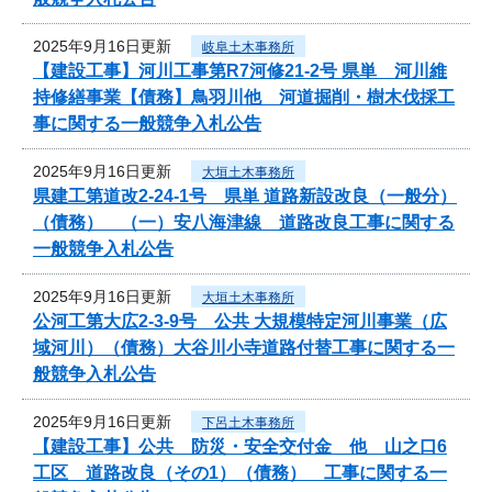
2025年9月16日更新
岐阜土木事務所
【建設工事】河川工事第R7河修21-2号 県単 河川維
持修繕事業【債務】鳥羽川他 河道掘削・樹木伐採工
事に関する一般競争入札公告
2025年9月16日更新
大垣土木事務所
県建工第道改2-24-1号 県単 道路新設改良（一般分）
（債務） （一）安八海津線 道路改良工事に関する
一般競争入札公告
2025年9月16日更新
大垣土木事務所
公河工第大広2-3-9号 公共 大規模特定河川事業（広
域河川）（債務）大谷川小寺道路付替工事に関する一
般競争入札公告
2025年9月16日更新
下呂土木事務所
【建設工事】公共 防災・安全交付金 他 山之口6
工区 道路改良（その1）（債務） 工事に関する一