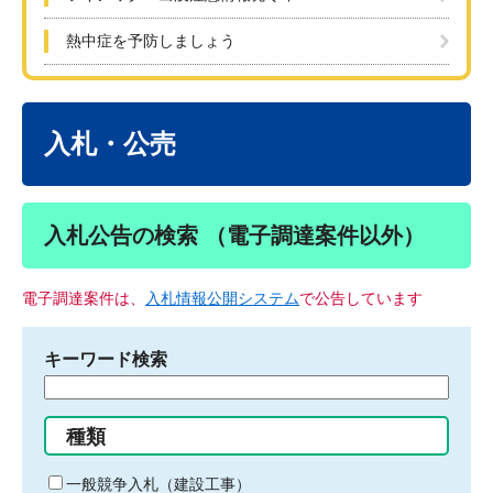
熱中症を予防しましょう
本
文
入札・公売
入札公告の検索 （電子調達案件以外）
電子調達案件は、
入札情報公開システム
で公告しています
キーワード検索
検
索
す
種類
る
キ
一般競争入札（建設工事）