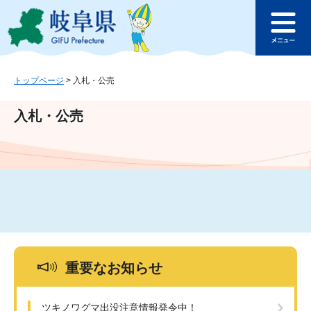
ペ
メ
このページの本文へ
ー
ニ
メ
ジ
ュ
ニ
の
ー
ュ
先
を
ー
頭
飛
トップページ
>
入札・公売
で
ば
す
し
入札・公売
。
て
本
文
へ
重要なお知らせ
ツキノワグマ出没注意情報発令中！