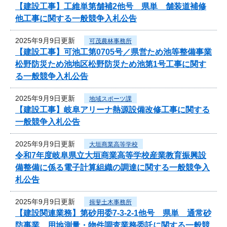
【建設工事】工維単第舗補2他号 県単 舗装道補修
他工事に関する一般競争入札公告
2025年9月9日更新
可茂農林事務所
【建設工事】可池工第0705号／県営ため池等整備事業
松野防災ため池地区松野防災ため池第1号工事に関す
る一般競争入札公告
2025年9月9日更新
地域スポーツ課
【建設工事】岐阜アリーナ熱源設備改修工事に関する
一般競争入札公告
2025年9月9日更新
大垣商業高等学校
令和7年度岐阜県立大垣商業高等学校産業教育振興設
備整備に係る電子計算組織の調達に関する一般競争入
札公告
2025年9月9日更新
揖斐土木事務所
【建設関連業務】第砂用委7-3-2-1他号 県単 通常砂
防事業 用地測量・物件調査業務委託に関する一般競