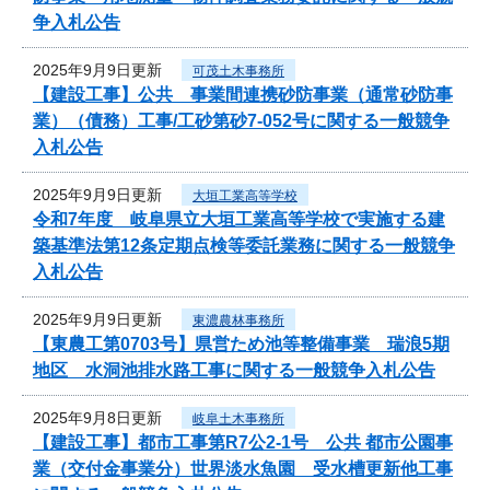
争入札公告
2025年9月9日更新
可茂土木事務所
【建設工事】公共 事業間連携砂防事業（通常砂防事
業）（債務）工事/工砂第砂7-052号に関する一般競争
入札公告
2025年9月9日更新
大垣工業高等学校
令和7年度 岐阜県立大垣工業高等学校で実施する建
築基準法第12条定期点検等委託業務に関する一般競争
入札公告
2025年9月9日更新
東濃農林事務所
【東農工第0703号】県営ため池等整備事業 瑞浪5期
地区 水洞池排水路工事に関する一般競争入札公告
2025年9月8日更新
岐阜土木事務所
【建設工事】都市工事第R7公2-1号 公共 都市公園事
業（交付金事業分）世界淡水魚園 受水槽更新他工事