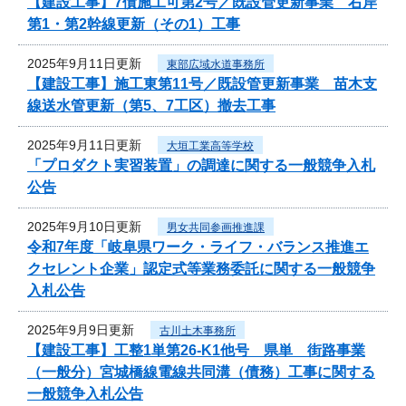
【建設工事】7債施工可第2号／既設管更新事業 右岸
第1・第2幹線更新（その1）工事
2025年9月11日更新
東部広域水道事務所
【建設工事】施工東第11号／既設管更新事業 苗木支
線送水管更新（第5、7工区）撤去工事
2025年9月11日更新
大垣工業高等学校
「プロダクト実習装置」の調達に関する一般競争入札
公告
2025年9月10日更新
男女共同参画推進課
令和7年度「岐阜県ワーク・ライフ・バランス推進エ
クセレント企業」認定式等業務委託に関する一般競争
入札公告
2025年9月9日更新
古川土木事務所
【建設工事】工整1単第26-K1他号 県単 街路事業
（一般分）宮城橋線電線共同溝（債務）工事に関する
一般競争入札公告