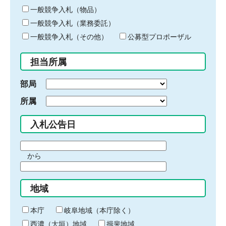
ー
一般競争入札（物品）
ワ
一般競争入札（業務委託）
ー
ド
一般競争入札（その他）
公募型プロポーザル
を
入
担当所属
力
部局
所属
入札公告日
期
から
間
期
の
間
始
地域
の
ま
終
り
わ
本庁
岐阜地域（本庁除く）
り
西濃（大垣）地域
揖斐地域