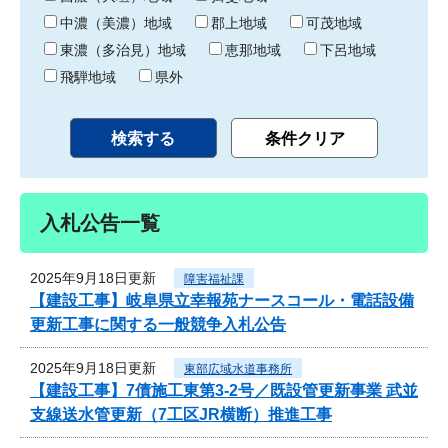
中濃（美濃）地域
郡上地域
可茂地域
東濃（多治見）地域
恵那地域
下呂地域
飛騨地域
県外
入札公告一覧
2025年9月18日更新
障害福祉課
【建設工事】岐阜県立幸報苑ナースコール・電話設備
更新工事に関する一般競争入札公告
2025年9月18日更新
東部広域水道事務所
【建設工事】7債施工東第3-2号／既設管更新事業 武並
支線送水管更新（7工区JR横断）推進工事