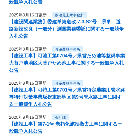
般競争入札公告
2025年9月16日更新
多治見土木事務所
【建設関連業務】委建単第道改-7-3-S2号 県単 道
路新設改良（一般分）測量業務委託に関する一般競争
入札公告
2025年9月16日更新
可茂農林事務所
【建設工事】可池工第0704号／県営ため池等整備事業
大替戸池地区大替戸ため池工事に関する一般競争入札
公告
2025年9月16日更新
可茂農林事務所
【建設工事】可特工第0701号／県営特定農業用管水路
等特別対策事業坂祝東部地区第9号管水路工事に関す
る一般競争入札公告
2025年9月16日更新
会計課
【建設工事】第7-1号 老朽化施設撤去工事に関する一
般競争入札公告