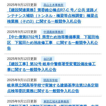
2025年9月12日更新
高山土木事務所
【建設関連業務】第委維公橋点R7-C 号／公共 道路メ
ンテナンス補助（トンネル・橋梁等点検調査）橋梁点
検業務（その3）に関する一般競争入札公告
2025年9月12日更新
中濃農林事務所
【中た債第0702号】県営ため池等整備事業 下菰田地
区 下菰田ため池改修工事 に関する一般競争入札公
告
2025年9月12日更新
会計課
【建設工事】第32号 岐阜中警察署受変電設備改修工
事に関する一般競争入札公告
2025年9月11日更新
関高等学校
岐阜県立関高等学校で実施する建築基準法第12条定期
点検等委託業務に関する一般競争入札公告
2025年9月11日更新
東部広域水道事務所