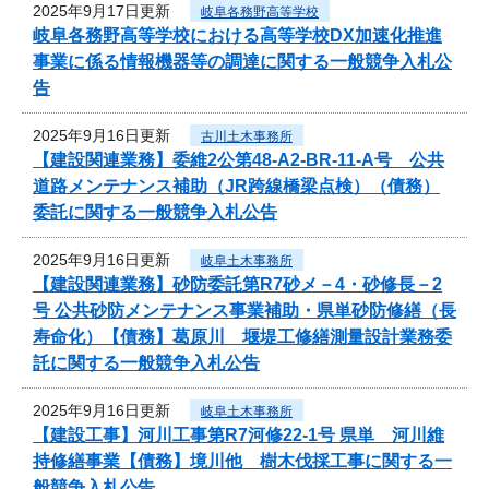
2025年9月17日更新
岐阜各務野高等学校
岐阜各務野高等学校における高等学校DX加速化推進
事業に係る情報機器等の調達に関する一般競争入札公
告
2025年9月16日更新
古川土木事務所
【建設関連業務】委維2公第48-A2-BR-11-A号 公共
道路メンテナンス補助（JR跨線橋梁点検）（債務）
委託に関する一般競争入札公告
2025年9月16日更新
岐阜土木事務所
【建設関連業務】砂防委託第R7砂メ－4・砂修長－2
号 公共砂防メンテナンス事業補助・県単砂防修繕（長
寿命化）【債務】葛原川 堰堤工修繕測量設計業務委
託に関する一般競争入札公告
2025年9月16日更新
岐阜土木事務所
【建設工事】河川工事第R7河修22-1号 県単 河川維
持修繕事業【債務】境川他 樹木伐採工事に関する一
般競争入札公告