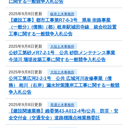
に関する一般競争入札公告
2025年9月8日更新
岐阜土木事務所
【建設工事】都市工事第R7-6-3号 県単 街路事業
（一般分）(債務)（都）岐阜駅城田寺線 統合柱設置
工事に関する一般競争入札公告
2025年9月8日更新
大垣土木事務所
公砂工第砂メR7-2-1号 公共 砂防メンテナンス事業
今須川 堰堤改築工事に関する一般競争入札公告
2025年9月8日更新
大垣土木事務所
公河工第広河2-2-1号 公共 広域河川改修事業（債
務） 相川（右岸）漏水対策護岸工工事に関する一般競
争入札公告
2025年9月8日更新
美濃土木事務所
【建設関連業務】維委第43-A012-4号/公共 防災・安
全交付金（交通安全）道路標識点検業務委託