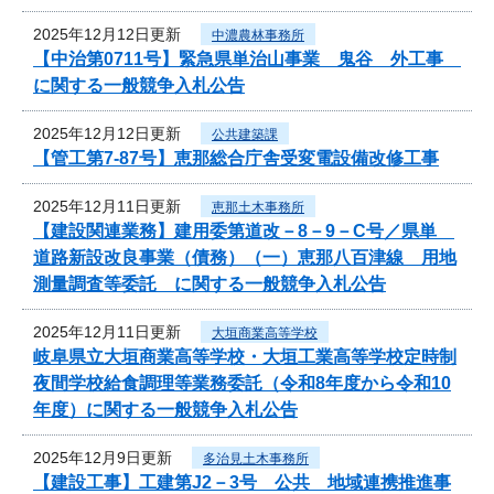
2025年12月12日更新
中濃農林事務所
【中治第0711号】緊急県単治山事業 鬼谷 外工事
に関する一般競争入札公告
2025年12月12日更新
公共建築課
【管工第7-87号】恵那総合庁舎受変電設備改修工事
2025年12月11日更新
恵那土木事務所
【建設関連業務】建用委第道改－8－9－C号／県単
道路新設改良事業（債務）（一）恵那八百津線 用地
測量調査等委託 に関する一般競争入札公告
2025年12月11日更新
大垣商業高等学校
岐阜県立大垣商業高等学校・大垣工業高等学校定時制
夜間学校給食調理等業務委託（令和8年度から令和10
年度）に関する一般競争入札公告
2025年12月9日更新
多治見土木事務所
【建設工事】工建第J2－3号 公共 地域連携推進事