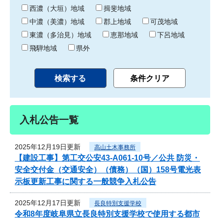
り
西濃（大垣）地域
揖斐地域
中濃（美濃）地域
郡上地域
可茂地域
東濃（多治見）地域
恵那地域
下呂地域
飛騨地域
県外
入札公告一覧
2025年12月19日更新
高山土木事務所
【建設工事】第工交公安43-A061-10号／公共 防災・
安全交付金（交通安全）（債務）（国）158号電光表
示板更新工事に関する一般競争入札公告
2025年12月17日更新
長良特別支援学校
令和8年度岐阜県立長良特別支援学校で使用する都市