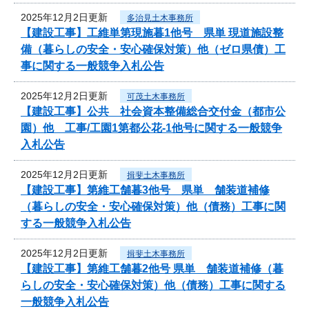
2025年12月2日更新
多治見土木事務所
【建設工事】工維単第現施暮1他号 県単 現道施設整
備（暮らしの安全・安心確保対策）他（ゼロ県債）工
事に関する一般競争入札公告
2025年12月2日更新
可茂土木事務所
【建設工事】公共 社会資本整備総合交付金（都市公
園）他 工事/工園1第都公花-1他号に関する一般競争
入札公告
2025年12月2日更新
揖斐土木事務所
【建設工事】第維工舗暮3他号 県単 舗装道補修
（暮らしの安全・安心確保対策）他（債務）工事に関
する一般競争入札公告
2025年12月2日更新
揖斐土木事務所
【建設工事】第維工舗暮2他号 県単 舗装道補修（暮
らしの安全・安心確保対策）他（債務）工事に関する
一般競争入札公告