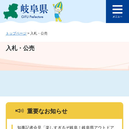
ペ
メ
このページの本文へ
ー
ニ
メ
ジ
ュ
ニ
の
ー
ュ
先
を
ー
頭
飛
トップページ
>
入札・公売
で
ば
す
し
入札・公売
。
て
本
文
へ
重要なお知らせ
知事記者会見「楽しすぎるぞ岐阜！岐阜県アウトドア