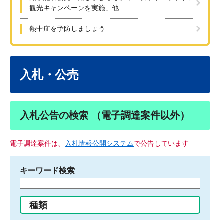
観光キャンペーンを実施」他
熱中症を予防しましょう
本
文
入札・公売
入札公告の検索 （電子調達案件以外）
電子調達案件は、
入札情報公開システム
で公告しています
キーワード検索
検
索
す
種類
る