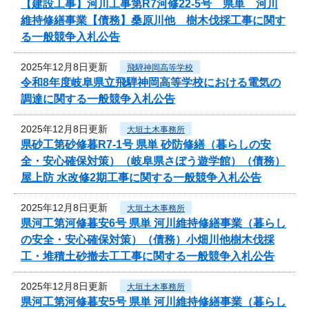
【建設工事】河川工事第R7河修22-5号 県単 河川
維持修繕事業【債務】桑原川他 樹木伐採工事に関す
る一般競争入札公告
2025年12月8日更新
飛騨神岡高等学校
令和8年度岐阜県立飛騨神岡高等学校における電気の
調達に関する一般競争入札公告
2025年12月8日更新
大垣土木事務所
県砂工第砂修暮R7-1号 県単 砂防修繕（暮らしの安
全・安心確保対策）（岐阜県さぼう遊学館）（債務）
屋上防 水改修2期工事に関する一般競争入札公告
2025年12月8日更新
大垣土木事務所
県河工第河修暮安6号 県単 河川維持修繕事業（暮らし
の安全・安心確保対策）（債務）小畑川他樹木伐採
工・堆積土砂撤去工工事に関する一般競争入札公告
2025年12月8日更新
大垣土木事務所
県河工第河修暮安5号 県単 河川維持修繕事業（暮らし