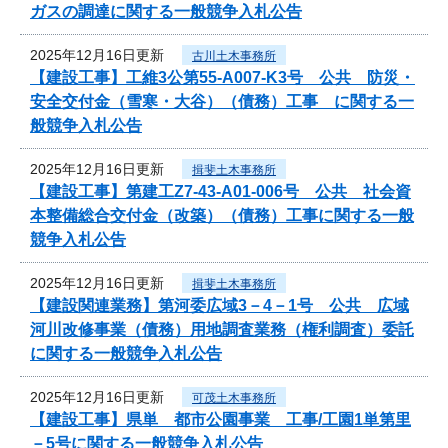
ガスの調達に関する一般競争入札公告
2025年12月16日更新
古川土木事務所
【建設工事】工維3公第55-A007-K3号 公共 防災・
安全交付金（雪寒・大谷）（債務）工事 に関する一
般競争入札公告
2025年12月16日更新
揖斐土木事務所
【建設工事】第建工Z7-43-A01-006号 公共 社会資
本整備総合交付金（改築）（債務）工事に関する一般
競争入札公告
2025年12月16日更新
揖斐土木事務所
【建設関連業務】第河委広域3－4－1号 公共 広域
河川改修事業（債務）用地調査業務（権利調査）委託
に関する一般競争入札公告
2025年12月16日更新
可茂土木事務所
【建設工事】県単 都市公園事業 工事/工園1単第里
－5号に関する一般競争入札公告