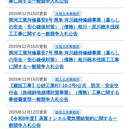
事に関する一般競争入札公告
2025年12月15日更新
大垣土木事務所
県河工第河修暮安8号 県単 河川維持修繕事業（暮らし
の安全・安心確保対策）（債務）相川・泥川樹木伐採
工工事に関する一般競争入札公告
2025年12月15日更新
大垣土木事務所
県河工第河修暮安7号 県単 河川維持修繕事業（暮らし
の安全・安心確保対策）（債務）相川樹木伐採工工事
に関する一般競争入札公告
2025年12月15日更新
郡上土木事務所
【建設工事】公砂工第R7-10-2号/公共 防災・安全交
付金（急傾斜地崩壊対策事業）（債務）工事に関する
事後審査型一般競争入札公告
2025年12月12日更新
岐阜土木事務所
【令和8年度】高富トンネル電気需給契約に関する一
般競争入札公告