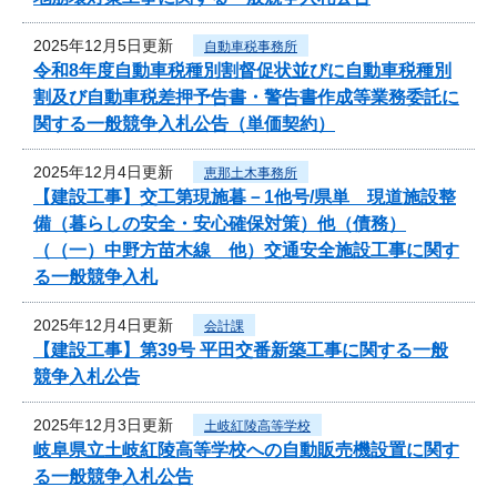
2025年12月5日更新
自動車税事務所
令和8年度自動車税種別割督促状並びに自動車税種別
割及び自動車税差押予告書・警告書作成等業務委託に
関する一般競争入札公告（単価契約）
2025年12月4日更新
恵那土木事務所
【建設工事】交工第現施暮－1他号/県単 現道施設整
備（暮らしの安全・安心確保対策）他（債務）
（（一）中野方苗木線 他）交通安全施設工事に関す
る一般競争入札
2025年12月4日更新
会計課
【建設工事】第39号 平田交番新築工事に関する一般
競争入札公告
2025年12月3日更新
土岐紅陵高等学校
岐阜県立土岐紅陵高等学校への自動販売機設置に関す
る一般競争入札公告