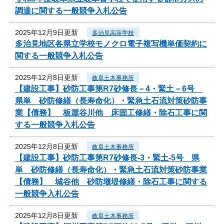
調達に関する一般競争入札公告
2025年12月9日更新
多治見高等学校
多治見地区各県立学校モノクロ電子複写機単価契約に
関する一般競争入札公告
2025年12月8日更新
岐阜土木事務所
【建設工事】砂防工事第R7砂修長－4・緊土－6号
県単 砂防修繕（長寿命化）・緊急土石流対策砂防事
業【債務】 板屋谷川他 床固工修繕・除石工事に関
する一般競争入札公告
2025年12月8日更新
岐阜土木事務所
【建設工事】砂防工事第R7砂修長-3・緊土-5号 県
単 砂防修繕（長寿命化）・緊急土石流対策砂防事業
【債務】 城谷他 砂防堰堤修繕・除石工事に関する
一般競争入札公告
2025年12月8日更新
岐阜土木事務所