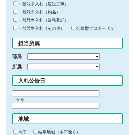
キ
一般競争入札（建設工事）
ー
一般競争入札（物品）
ワ
一般競争入札（業務委託）
ー
ド
一般競争入札（その他）
公募型プロポーザル
を
入
担当所属
力
部局
所属
入札公告日
期
から
間
期
の
間
始
地域
の
ま
終
り
わ
本庁
岐阜地域（本庁除く）