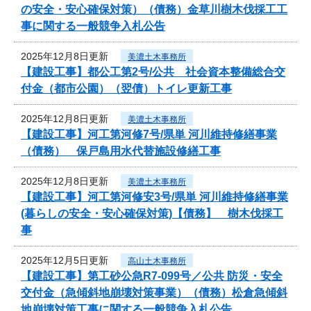
の安全・安心確保対策）（債務）金草川樹木伐採工工
事に関する一般競争入札公告
2025年12月8日更新
美濃土木事務所
【建設工事】都公工第2号/公共 社会資本整備総合交
付金（都市公園）（翌債）トイレ更新工事
2025年12月8日更新
美濃土木事務所
【建設工事】河工第河修7号/県単 河川維持修繕事業
（債務） 保戸島用水代替施設修繕工事
2025年12月8日更新
美濃土木事務所
【建設工事】河工第河修安3号/県単 河川維持修繕事業
(暮らしの安全・安心確保対策)【債務】 樹木伐採工
事
2025年12月5日更新
高山土木事務所
【建設工事】第工砂公急R7-099号／公共 防災・安全
交付金（急傾斜地崩壊対策事業）（債務）松倉急傾斜
地崩壊対策工事に関する一般競争入札公告