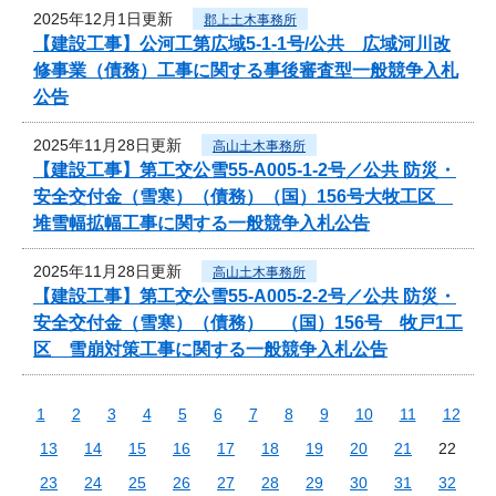
2025年12月1日更新
郡上土木事務所
【建設工事】公河工第広域5-1-1号/公共 広域河川改
修事業（債務）工事に関する事後審査型一般競争入札
公告
2025年11月28日更新
高山土木事務所
【建設工事】第工交公雪55-A005-1-2号／公共 防災・
安全交付金（雪寒）（債務）（国）156号大牧工区
堆雪幅拡幅工事に関する一般競争入札公告
2025年11月28日更新
高山土木事務所
【建設工事】第工交公雪55-A005-2-2号／公共 防災・
安全交付金（雪寒）（債務） （国）156号 牧戸1工
区 雪崩対策工事に関する一般競争入札公告
1
2
3
4
5
6
7
8
9
10
11
12
13
14
15
16
17
18
19
20
21
22
23
24
25
26
27
28
29
30
31
32