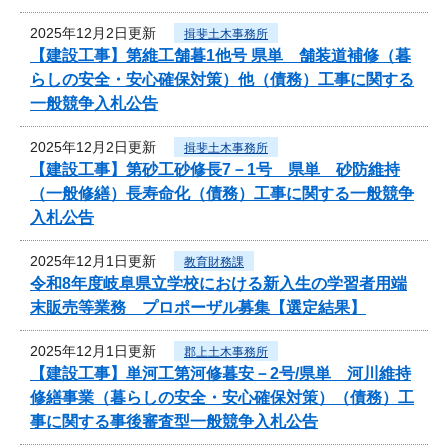
2025年12月2日更新
揖斐土木事務所
【建設工事】第維工舗暮1他号 県単 舗装道補修（暮
らしの安全・安心確保対策）他（債務）工事に関する
一般競争入札公告
2025年12月2日更新
揖斐土木事務所
【建設工事】第砂工砂修長7－1号 県単 砂防維持
（一般修繕）長寿命化（債務）工事に関する一般競争
入札公告
2025年12月1日更新
教育財務課
令和8年度岐阜県立学校における新入生の学習者用端
末販売等業務 プロポーザル募集【選定結果】
2025年12月1日更新
郡上土木事務所
【建設工事】単河工第河修暮安－2号/県単 河川維持
修繕事業（暮らしの安全・安心確保対策）（債務）工
事に関する事後審査型一般競争入札公告