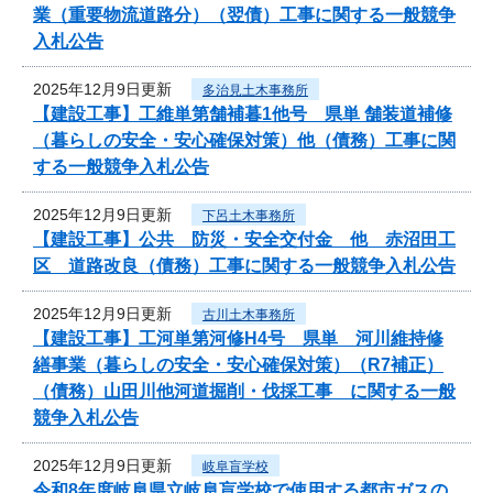
業（重要物流道路分）（翌債）工事に関する一般競争
入札公告
2025年12月9日更新
多治見土木事務所
【建設工事】工維単第舗補暮1他号 県単 舗装道補修
（暮らしの安全・安心確保対策）他（債務）工事に関
する一般競争入札公告
2025年12月9日更新
下呂土木事務所
【建設工事】公共 防災・安全交付金 他 赤沼田工
区 道路改良（債務）工事に関する一般競争入札公告
2025年12月9日更新
古川土木事務所
【建設工事】工河単第河修H4号 県単 河川維持修
繕事業（暮らしの安全・安心確保対策）（R7補正）
（債務）山田川他河道掘削・伐採工事 に関する一般
競争入札公告
2025年12月9日更新
岐阜盲学校
令和8年度岐阜県立岐阜盲学校で使用する都市ガスの