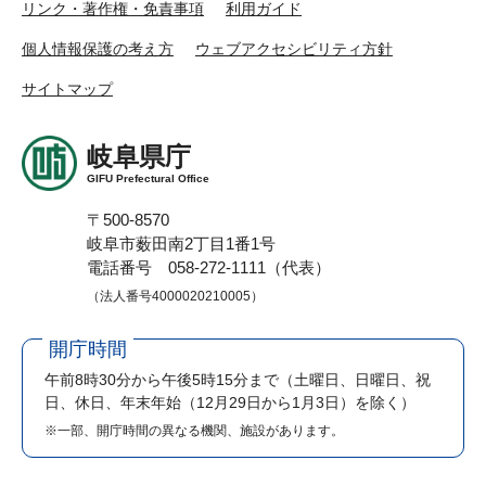
リンク・著作権・免責事項
利用ガイド
個人情報保護の考え方
ウェブアクセシビリティ方針
サイトマップ
岐阜県庁
GIFU Prefectural Office
〒500-8570
岐阜市薮田南2丁目1番1号
電話番号 058-272-1111（代表）
（法人番号4000020210005）
開庁時間
午前8時30分から午後5時15分まで
（土曜日、日曜日、祝
日、休日、年末年始（12月29日から1月3日）を除く）
※一部、開庁時間の異なる機関、施設があります。