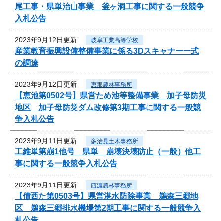
尾工事・県単治山事業 釜ヶ洞工事に関する一般競争
入札公告
2023年9月12日更新
岐阜工業高等学校
産業教育振興設備整備事業に係る3Dスキャナー一式
の調達
2023年9月12日更新
恵那農林事務所
【恵池第0502号】県営ため池等整備事業 加子母防災
地区 加子母防災ダム改修第3期工事に関する一般競
争入札公告
2023年9月11日更新
多治見土木事務所
工維単第崩1他号 県単 崩壊決壊防止（一般）他工
事に関する一般競争入札公告
2023年9月11日更新
西濃農林事務所
【債西た第0503号】県営湛水防除事業 鵜森三郷地
区 鵜森三郷排水機場第2期工事に関する一般競争入
札公告