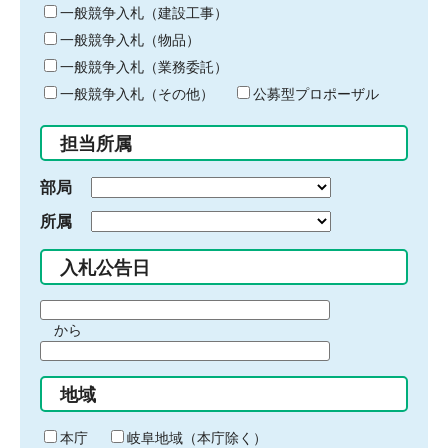
キ
一般競争入札（建設工事）
ー
一般競争入札（物品）
ワ
一般競争入札（業務委託）
ー
ド
一般競争入札（その他）
公募型プロポーザル
を
入
担当所属
力
部局
所属
入札公告日
期
から
間
期
の
間
始
地域
の
ま
終
り
わ
本庁
岐阜地域（本庁除く）