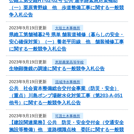
公維工第交維HT-02-02号 公共 通学路緊急対策補助
（一）栗原青野線 他 歩道整備工事に関する一般競
争入札公告
2023年9月19日更新
大垣土木事務所
県維工第舗補暮2号 県単 舗装道補修（暮らしの安全・
安心確保対策）（一）養老平田線 他 舗装補修工事
に関する一般競争入札公告
2023年9月19日更新
恵那農業高等学校
生物顕微鏡の調達に関する一般競争入札公告
2023年9月19日更新
流域浄水事務所
公共 社会資本整備総合交付金事業（防災・安全）
（重点）川島ポンプ場耐水化対策工事（第203-A-051
他号）に関する一般競争入札公告
2023年9月19日更新
可茂土木事務所
【建設関連業務】公共 防災・安全交付金（交通安全
施設等整備）他 道路標識点検 委託に関する一般競