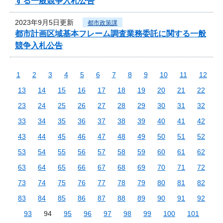
する一般競争入札公告
2023年9月5日更新
都市政策課
都市計画区域基本フレーム調査業務委託に関する一般
競争入札公告
1
2
3
4
5
6
7
8
9
10
11
12
13
14
15
16
17
18
19
20
21
22
23
24
25
26
27
28
29
30
31
32
33
34
35
36
37
38
39
40
41
42
43
44
45
46
47
48
49
50
51
52
53
54
55
56
57
58
59
60
61
62
63
64
65
66
67
68
69
70
71
72
73
74
75
76
77
78
79
80
81
82
83
84
85
86
87
88
89
90
91
92
93
94
95
96
97
98
99
100
101