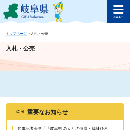
ペ
メ
このページの本文へ
ー
ニ
メ
ジ
ュ
ニ
の
ー
ュ
先
を
ー
頭
飛
トップページ
>
入札・公売
で
ば
す
し
入札・公売
。
て
本
文
へ
重要なお知らせ
知事記者会見「『岐阜県 みんなの健康・福祉ひろ