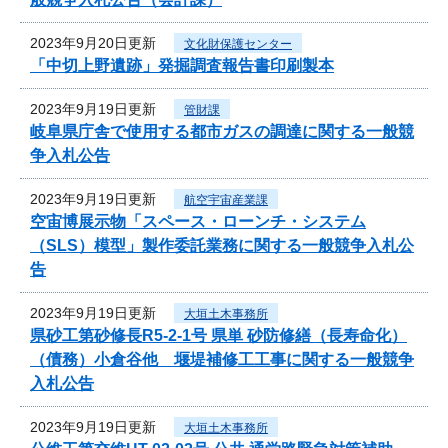
2023年9月20日更新
文化財保護センター
「中切上野遺跡」発掘調査報告書印刷製本
2023年9月19日更新
管財課
岐阜県庁舎で使用する都市ガスの調達に関する一般競
争入札公告
2023年9月19日更新
航空宇宙産業課
空宙博展示物「スペース・ローンチ・システム
（SLS）模型」製作委託業務に関する一般競争入札公
告
2023年9月19日更新
大垣土木事務所
県砂工第砂修長R5-2-1号 県単 砂防修繕（長寿命化）
（債務）小倉谷他 堰堤補修工工事に関する一般競争
入札公告
2023年9月19日更新
大垣土木事務所