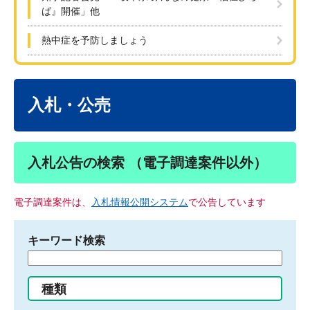
ば』開催」他
熱中症を予防しましょう
本
文
入札・公売
入札公告の検索 （電子調達案件以外）
電子調達案件は、
入札情報公開システム
で公告しています
キーワード検索
検
索
す
種類
る