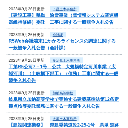
2023年9月26日更新
下呂土木事務所
【建設工事】県単 除雪事業（雪情報システム関連機
器維持修繕）委託 工事に関する一般競争入札公告
2023年9月26日更新
会計課
R5Web会議端末にかかるライセンスの調達に関する
一般競争入札公告（会計課）
2023年9月25日更新
多治見土木事務所
工第R5公河7－1号 公共 大規模特定河川事業（広
域河川）（土岐橋下部工）（債務）工事に関する一般
競争入札公告
2023年9月25日更新
加納高等学校
岐阜県立加納高等学校で実施する建築基準法第12条定
期点検等委託業務に関する一般競争入札公告
2023年9月25日更新
大垣土木事務所
【建設関連業務】 県建委第道改2-25-1号 県単 道路