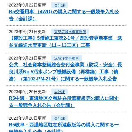
2023年9月22日更新
会計課
R5交番用車 （4WD) の購入に関する一般競争入札公
告（会計課）
2023年9月21日更新
東部広域水道事務所
【建設工事】5債施工東第2-1号／既設管更新事業 武
並支線送水管更新（11～13工区）工事
2023年9月21日更新
流域浄水事務所
公共 社会資本整備総合交付金事業（防災・安全）長
良川系No.5汚水ポンプ機械設備（再構築）工事（債
務）（第102-PM-21号）に関する一般競争入札公告
2023年9月20日更新
会計課
R5中濃・東濃地区交番駐在所遮蔽板等の購入に関す
る一般競争入札公告（会計課）
2023年9月20日更新
会計課
R5岐阜・西濃地区駐在所遮蔽板等の購入に関する一
般競争入札公告（会計課）