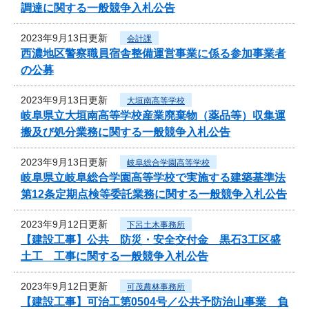
調達に関する一般競争入札公告
2023年9月13日更新
会計課
西濃地区警察職員宿舎整備運営事業に係る参加事業者
の公募
2023年9月13日更新
大垣南高等学校
岐阜県立大垣南高等学校産業廃棄物（薬品等）収集運
搬及び処分業務に関する一般競争入札公告
2023年9月13日更新
岐阜総合学園高等学校
岐阜県立岐阜総合学園高等学校で実施する建築基準法
第12条定期点検等委託業務に関する一般競争入札公告
2023年9月12日更新
下呂土木事務所
【建設工事】公共 防災・安全交付金 黒石3工区盛
土工 工事に関する一般競争入札公告
2023年9月12日更新
可茂農林事務所
【建設工事】可治工第0504号／公共予防治山事業 負