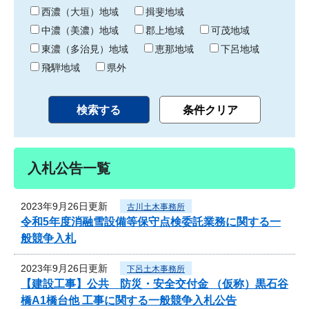
り
西濃（大垣）地域
揖斐地域
中濃（美濃）地域
郡上地域
可茂地域
東濃（多治見）地域
恵那地域
下呂地域
飛騨地域
県外
入札公告一覧
2023年9月26日更新
古川土木事務所
令和5年度消融雪設備等保守点検委託業務に関する一
般競争入札
2023年9月26日更新
下呂土木事務所
【建設工事】公共 防災・安全交付金 （仮称）黒石谷
橋A1橋台他 工事に関する一般競争入札公告