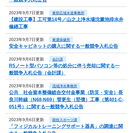
2023年9月7日更新
東部広域水道事務所
【建設工事】工可第14号／山之上浄水場沈澱池排水弁
修繕工事
2023年9月7日更新
東濃保健所
安全キャビネットの購入に関する一般競争入札公告
2023年9月6日更新
会計課
R5ノート型パソコン等の処分に伴う売却に関する一
般競争入札公告（会計課）
2023年9月6日更新
流域浄水事務所
公共 社会資本整備総合交付金事業（防災・安全）長
良川幹線（N68-N69）管更生（翌債）工事（第401-C-
051号）に関する一般競争入札公告
2023年9月6日更新
競技スポーツ課
「フィジカルトレーニングサポート器具」の調達に関