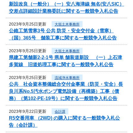
新設改良（一般分）（一）安八海津線 無名(安八SIC）
交差点詳細設計業務委託に関する一般競争入札公告
2023年9月25日更新
大垣土木事務所
公維工第雪寒3号 公共 防災・安全交付金（雪寒）
（国）365号 舗装工事に関する一般競争入札公告
2023年9月25日更新
大垣土木事務所
県建工第舗新2-2-1号 県単 舗装道新設 （一）上石津
多賀線 旧道処理工事に関する一般競争入札公告
2023年9月25日更新
流域浄水事務所
公共 社会資本整備総合交付金事業（防災・安全）長
良川系No.5汚水ポンプ電気設備（再構築）工事（債
務）（第102-PE-19号）に関する一般競争入札公告
2023年9月22日更新
会計課
R5交番用車 （2WD) の購入に関する一般競争入札公
告（会計課）