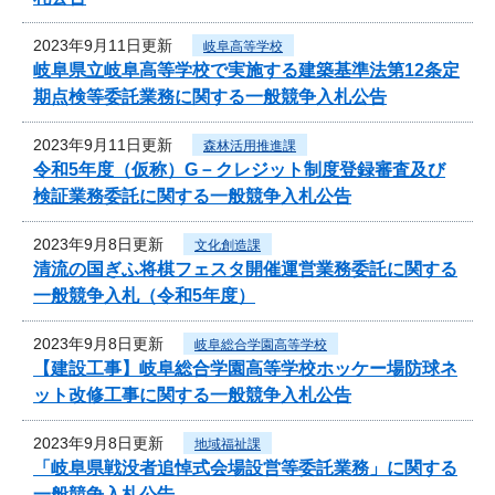
2023年9月11日更新
岐阜高等学校
岐阜県立岐阜高等学校で実施する建築基準法第12条定
期点検等委託業務に関する一般競争入札公告
2023年9月11日更新
森林活用推進課
令和5年度（仮称）G－クレジット制度登録審査及び
検証業務委託に関する一般競争入札公告
2023年9月8日更新
文化創造課
清流の国ぎふ将棋フェスタ開催運営業務委託に関する
一般競争入札（令和5年度）
2023年9月8日更新
岐阜総合学園高等学校
【建設工事】岐阜総合学園高等学校ホッケー場防球ネ
ット改修工事に関する一般競争入札公告
2023年9月8日更新
地域福祉課
「岐阜県戦没者追悼式会場設営等委託業務」に関する
一般競争入札公告