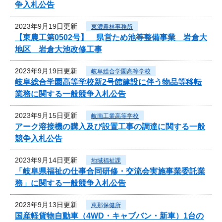
争入札公告
2023年9月19日更新
東濃農林事務所
【東農工第0502号】 県営ため池等整備事業 岩倉大
地区 岩倉大池改修工事
2023年9月19日更新
岐阜総合学園高等学校
岐阜総合学園高等学校新2号館建設に伴う物品等移転
業務に関する一般競争入札公告
2023年9月15日更新
岐南工業高等学校
アーク溶接機の購入及び設置工事の調達に関する一般
競争入札公告
2023年9月14日更新
地域福祉課
「岐阜県福祉の仕事合同研修・交流会実施事業委託業
務」に関する一般競争入札公告
2023年9月13日更新
恵那保健所
国産軽貨物自動車（4WD・キャブバン・新車）1台の