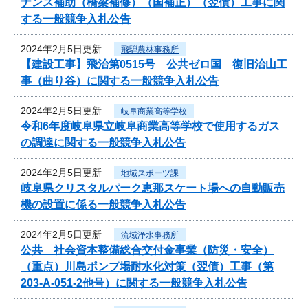
ナンス補助（橋梁補修）（国補正）（翌債）工事に関
する一般競争入札公告
2024年2月5日更新
飛騨農林事務所
【建設工事】飛治第0515号 公共ゼロ国 復旧治山工
事（曲り谷）に関する一般競争入札公告
2024年2月5日更新
岐阜商業高等学校
令和6年度岐阜県立岐阜商業高等学校で使用するガス
の調達に関する一般競争入札公告
2024年2月5日更新
地域スポーツ課
岐阜県クリスタルパーク恵那スケート場への自動販売
機の設置に係る一般競争入札公告
2024年2月5日更新
流域浄水事務所
公共 社会資本整備総合交付金事業（防災・安全）
（重点）川島ポンプ場耐水化対策（翌債）工事（第
203-A-051-2他号）に関する一般競争入札公告