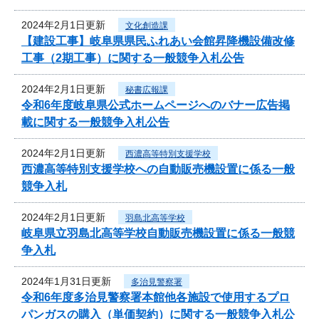
2024年2月1日更新
文化創造課
【建設工事】岐阜県県民ふれあい会館昇降機設備改修
工事（2期工事）に関する一般競争入札公告
2024年2月1日更新
秘書広報課
令和6年度岐阜県公式ホームページへのバナー広告掲
載に関する一般競争入札公告
2024年2月1日更新
西濃高等特別支援学校
西濃高等特別支援学校への自動販売機設置に係る一般
競争入札
2024年2月1日更新
羽島北高等学校
岐阜県立羽島北高等学校自動販売機設置に係る一般競
争入札
2024年1月31日更新
多治見警察署
令和6年度多治見警察署本館他各施設で使用するプロ
パンガスの購入（単価契約）に関する一般競争入札公