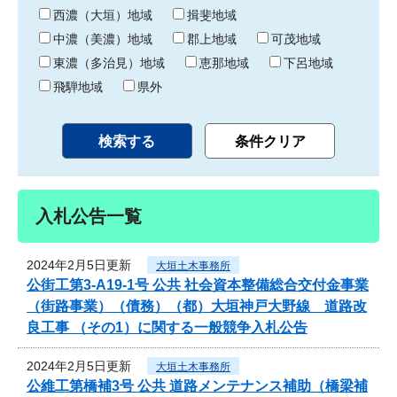
り
西濃（大垣）地域
揖斐地域
中濃（美濃）地域
郡上地域
可茂地域
東濃（多治見）地域
恵那地域
下呂地域
飛騨地域
県外
入札公告一覧
2024年2月5日更新
大垣土木事務所
公街工第3-A19-1号 公共 社会資本整備総合交付金事業
（街路事業）（債務）（都）大垣神戸大野線 道路改
良工事 （その1）に関する一般競争入札公告
2024年2月5日更新
大垣土木事務所
公維工第橋補3号 公共 道路メンテナンス補助（橋梁補