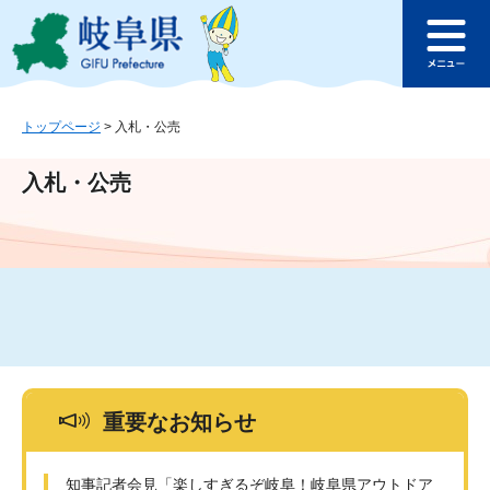
ペ
メ
このページの本文へ
ー
ニ
メ
ジ
ュ
ニ
の
ー
ュ
先
を
ー
頭
飛
トップページ
>
入札・公売
で
ば
す
し
入札・公売
。
て
本
文
へ
重要なお知らせ
知事記者会見「楽しすぎるぞ岐阜！岐阜県アウトドア