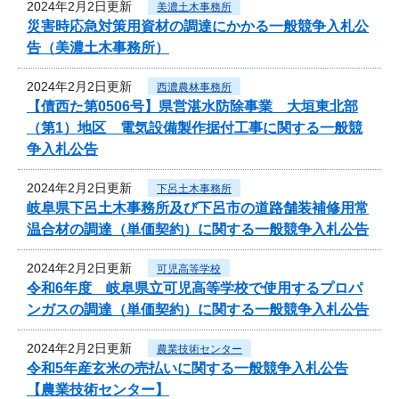
2024年2月2日更新
美濃土木事務所
災害時応急対策用資材の調達にかかる一般競争入札公
告（美濃土木事務所）
2024年2月2日更新
西濃農林事務所
【債西た第0506号】県営湛水防除事業 大垣東北部
（第1）地区 電気設備製作据付工事に関する一般競
争入札公告
2024年2月2日更新
下呂土木事務所
岐阜県下呂土木事務所及び下呂市の道路舗装補修用常
温合材の調達（単価契約）に関する一般競争入札公告
2024年2月2日更新
可児高等学校
令和6年度 岐阜県立可児高等学校で使用するプロパ
ンガスの調達（単価契約）に関する一般競争入札公告
2024年2月2日更新
農業技術センター
令和5年産玄米の売払いに関する一般競争入札公告
【農業技術センター】