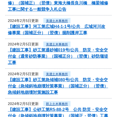
修）（国補正）（翌債）東海大橋長良川橋 橋梁補修
工事に関する一般競争入札公告
2024年2月5日更新
美濃土木事務所
【建設工事】河工第広域H4-1-1号/公共 広域河川改
修事業（国補正分）（翌債）掘削護岸工事
2024年2月5日更新
美濃土木事務所
【建設工事】砂工第通砂補019号/公共 防災・安全交
付金（通常砂防事業）（国補正分）（翌債）砂防堰堤
工事
2024年2月5日更新
美濃土木事務所
【建設工事】砂工第急傾補080号/公共 防災・安全交
付金（急傾斜地崩壊対策事業）（国補正分）（翌債）
急傾斜地崩壊対策施設工事
2024年2月5日更新
郡上土木事務所
【建設工事】公砂工第R5-88-2号 公共 防災・安全交
付金（急傾斜地崩壊対策事業）（国補正・翌債）工事