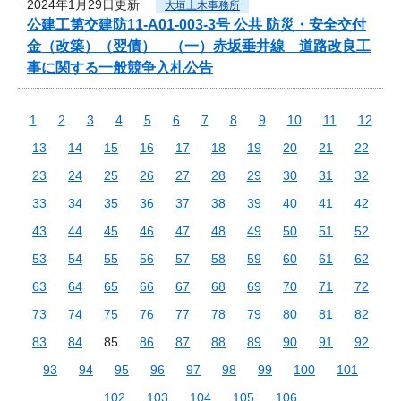
2024年1月29日更新
大垣土木事務所
公建工第交建防11-A01-003-3号 公共 防災・安全交付
金（改築）（翌債） （一）赤坂垂井線 道路改良工
事に関する一般競争入札公告
1
2
3
4
5
6
7
8
9
10
11
12
13
14
15
16
17
18
19
20
21
22
23
24
25
26
27
28
29
30
31
32
33
34
35
36
37
38
39
40
41
42
43
44
45
46
47
48
49
50
51
52
53
54
55
56
57
58
59
60
61
62
63
64
65
66
67
68
69
70
71
72
73
74
75
76
77
78
79
80
81
82
83
84
85
86
87
88
89
90
91
92
93
94
95
96
97
98
99
100
101
102
103
104
105
106