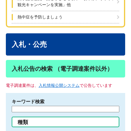
観光キャンペーンを実施」他
熱中症を予防しましょう
本
文
入札・公売
入札公告の検索 （電子調達案件以外）
電子調達案件は、
入札情報公開システム
で公告しています
キーワード検索
検
索
す
種類
る