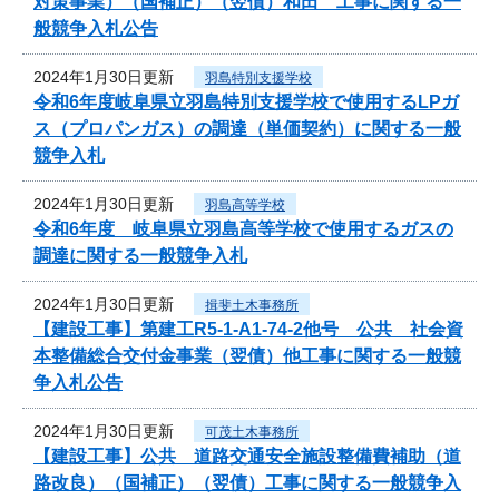
対策事業）（国補正）（翌債）和田 工事に関する一
般競争入札公告
2024年1月30日更新
羽島特別支援学校
令和6年度岐阜県立羽島特別支援学校で使用するLPガ
ス（プロパンガス）の調達（単価契約）に関する一般
競争入札
2024年1月30日更新
羽島高等学校
令和6年度 岐阜県立羽島高等学校で使用するガスの
調達に関する一般競争入札
2024年1月30日更新
揖斐土木事務所
【建設工事】第建工R5-1-A1-74-2他号 公共 社会資
本整備総合交付金事業（翌債）他工事に関する一般競
争入札公告
2024年1月30日更新
可茂土木事務所
【建設工事】公共 道路交通安全施設整備費補助（道
路改良）（国補正）（翌債）工事に関する一般競争入