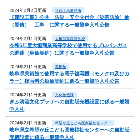
2024年2月2日更新
可茂土木事務所
【建設工事】公共 防災・安全交付金（災害防除）他
（翌債） 工事 に関する一般競争入札公告
2024年2月1日更新
大垣商業高等学校
令和6年度大垣商業高等学校で使用するプロパンガス
の調達（単価契約）に関する一般競争入札公告
2024年2月1日更新
美術館
岐阜県美術館で使用する電子複写機（モノクロ及びカ
ラー）複写料の単価契約に係る一般競争入札公告
2024年2月1日更新
文化創造課
ぎふ清流文化プラザへの自動販売機設置に係る一般競
争入札
2024年2月1日更新
希望が丘こども医療福祉センター
岐阜県立希望が丘こども医療福祉センターへの自動販
売機設置に係る一般競争入札