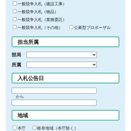
キ
一般競争入札（建設工事）
ー
一般競争入札（物品）
ワ
一般競争入札（業務委託）
ー
ド
一般競争入札（その他）
公募型プロポーザル
を
入
担当所属
力
部局
所属
入札公告日
期
から
間
期
の
間
始
地域
の
ま
終
り
わ
本庁
岐阜地域（本庁除く）