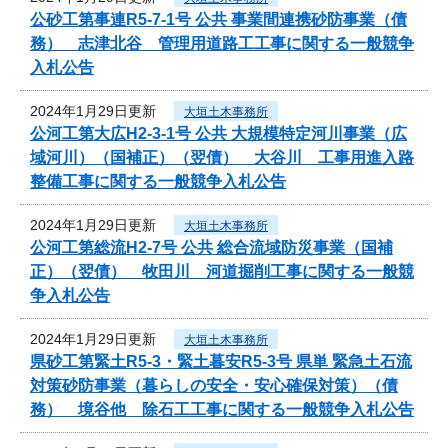
公砂工第事連R5-7-1号 公共 事業間連携砂防事業（債
務） 志津北谷 管理用道路工工事に関する一般競争
入札公告
2024年1月29日更新
大垣土木事務所
公河工第大広H2-3-1号 公共 大規模特定河川事業（広
域河川）（国補正）（翌債） 大谷川 工事用進入路
整備工事に関する一般競争入札公告
2024年1月29日更新
大垣土木事務所
公河工第総流H2-7号 公共 総合流域防災事業（国補
正）（翌債） 牧田川 河道掘削工事に関する一般競
争入札公告
2024年1月29日更新
大垣土木事務所
県砂工第緊土R5-3・緊土暮安R5-3号 県単 緊急土石流
対策砂防事業（暮らしの安全・安心確保対策）（債
務） 境谷他 除石工工事に関する一般競争入札公告