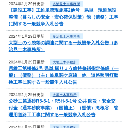
2024年1月29日更新
多治見土木事務所
【建設工事】工維単第現施暮2他号 県単 現道施設
整備（暮らしの安全・安心確保対策）他（債務）工事
に関する一般競争入札公告
2024年1月29日更新
多治見土木事務所
大型土のう袋等の調達に関する一般競争入札公告（多
治見土木事務所）
2024年1月29日更新
大垣土木事務所
県維工第橋修3号 県単 橋りょう維持修繕指定修繕（一
般）（債務）（主）岐阜関ケ原線 他 道路照明灯取
換工事に関する一般競争入札公告
2024年1月29日更新
大垣土木事務所
公砂工第通砂R5-5-1・R5H-5-1号 公共 防災・安全交
付金（通常砂防事業）（国補正）（翌債）滝根谷 管
理用道路工工事に関する一般競争入札公告
2024年1月29日更新
大垣土木事務所