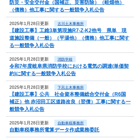
防災・安全交付金（国補正、災害防除）（畦畑他）
（債務）他工事に関する一般競争入札公告
2025年1月28日更新
古川土木事務所
【建設工事】工維3単第現施R7-Z-K2他号 県単 現
道施設整備（一般）（平湯他）（債務）他工事に関す
る一般競争入札公告
2025年1月28日更新
消防学校
令和7年度岐阜県消防学校における電気の調達(単価契
約)に関する一般競争入札公告
2025年1月28日更新
下呂土木事務所
【建設工事】公共 社会資本整備総合交付金（R6国
補正）他 赤沼田工区道路改良（翌債）工事に関する一
般競争入札公告
2025年1月28日更新
自動車税事務所
自動車税事務所電算データ作成業務委託