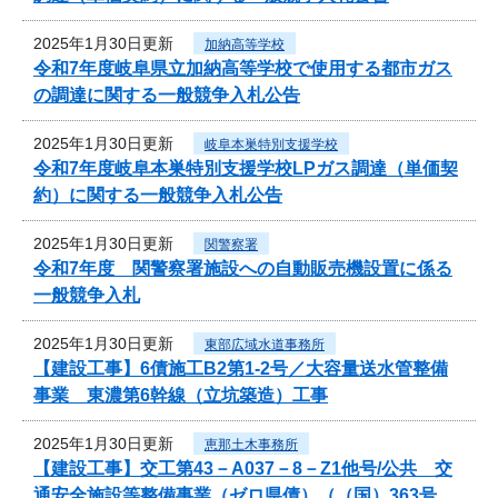
2025年1月30日更新
加納高等学校
令和7年度岐阜県立加納高等学校で使用する都市ガス
の調達に関する一般競争入札公告
2025年1月30日更新
岐阜本巣特別支援学校
令和7年度岐阜本巣特別支援学校LPガス調達（単価契
約）に関する一般競争入札公告
2025年1月30日更新
関警察署
令和7年度 関警察署施設への自動販売機設置に係る
一般競争入札
2025年1月30日更新
東部広域水道事務所
【建設工事】6債施工B2第1-2号／大容量送水管整備
事業 東濃第6幹線（立坑築造）工事
2025年1月30日更新
恵那土木事務所
【建設工事】交工第43－A037－8－Z1他号/公共 交
通安全施設等整備事業（ゼロ県債）（（国）363号