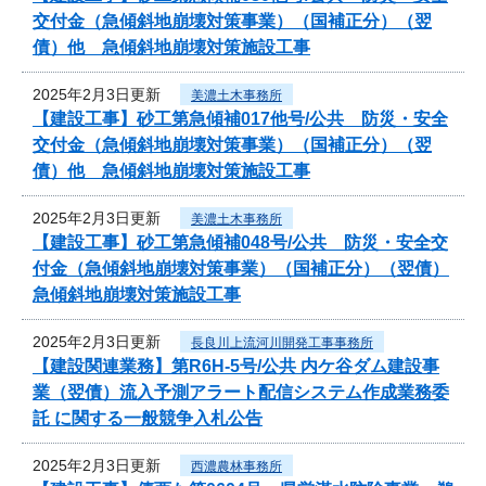
交付金（急傾斜地崩壊対策事業）（国補正分）（翌
債）他 急傾斜地崩壊対策施設工事
2025年2月3日更新
美濃土木事務所
【建設工事】砂工第急傾補017他号/公共 防災・安全
交付金（急傾斜地崩壊対策事業）（国補正分）（翌
債）他 急傾斜地崩壊対策施設工事
2025年2月3日更新
美濃土木事務所
【建設工事】砂工第急傾補048号/公共 防災・安全交
付金（急傾斜地崩壊対策事業）（国補正分）（翌債）
急傾斜地崩壊対策施設工事
2025年2月3日更新
長良川上流河川開発工事事務所
【建設関連業務】第R6H-5号/公共 内ケ谷ダム建設事
業（翌債）流入予測アラート配信システム作成業務委
託 に関する一般競争入札公告
2025年2月3日更新
西濃農林事務所