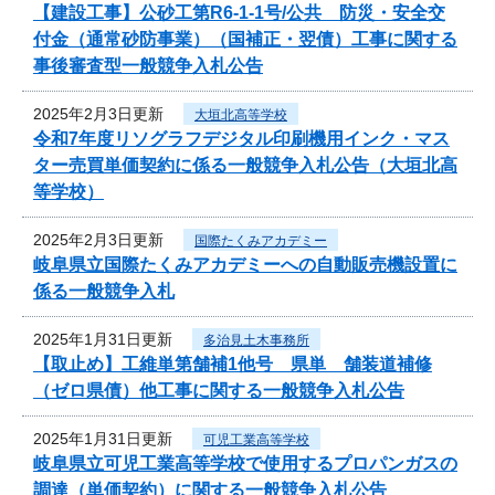
【建設工事】公砂工第R6-1-1号/公共 防災・安全交
付金（通常砂防事業）（国補正・翌債）工事に関する
事後審査型一般競争入札公告
2025年2月3日更新
大垣北高等学校
令和7年度リソグラフデジタル印刷機用インク・マス
ター売買単価契約に係る一般競争入札公告（大垣北高
等学校）
2025年2月3日更新
国際たくみアカデミー
岐阜県立国際たくみアカデミーへの自動販売機設置に
係る一般競争入札
2025年1月31日更新
多治見土木事務所
【取止め】工維単第舗補1他号 県単 舗装道補修
（ゼロ県債）他工事に関する一般競争入札公告
2025年1月31日更新
可児工業高等学校
岐阜県立可児工業高等学校で使用するプロパンガスの
調達（単価契約）に関する一般競争入札公告