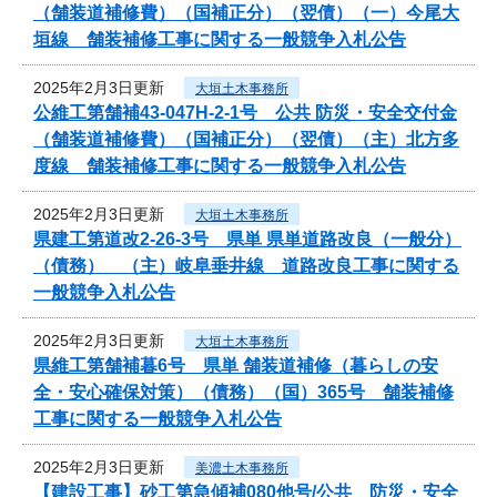
（舗装道補修費）（国補正分）（翌債）（一）今尾大
垣線 舗装補修工事に関する一般競争入札公告
2025年2月3日更新
大垣土木事務所
公維工第舗補43-047H-2-1号 公共 防災・安全交付金
（舗装道補修費）（国補正分）（翌債）（主）北方多
度線 舗装補修工事に関する一般競争入札公告
2025年2月3日更新
大垣土木事務所
県建工第道改2-26-3号 県単 県単道路改良（一般分）
（債務） （主）岐阜垂井線 道路改良工事に関する
一般競争入札公告
2025年2月3日更新
大垣土木事務所
県維工第舗補暮6号 県単 舗装道補修（暮らしの安
全・安心確保対策）（債務）（国）365号 舗装補修
工事に関する一般競争入札公告
2025年2月3日更新
美濃土木事務所
【建設工事】砂工第急傾補080他号/公共 防災・安全