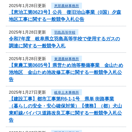
2025年1月28日更新
恵那農林事務所
【恵治工第0623号】公共 復旧治山事業（0国）夕森
地区工事に関する一般競争入札公告
2025年1月28日更新
羽島高等学校
令和7年度 岐阜県立羽島高等学校で使用するガスの
調達に関する一般競争入札
2025年1月28日更新
東濃農林事務所
【東農工第0605号】県営ため池等整備事業 金山ため
池地区 金山ため池改修工事に関する一般競争入札公
告
2025年1月27日更新
岐阜土木事務所
【建設工事】都市工事第R6-1-1号 県単 街路事業
（暮らしの安全・安心確保対策）【債務】（都）犬山
東町線バイパス道路改良工事に関する一般競争入札公
告