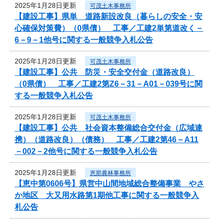
2025年1月28日更新
可茂土木事務所
【建設工事】県単 道路新設改良（暮らしの安全・安
心確保対策費）（0県債） 工事／工建2単第道改く－
6－9－1他号に関する一般競争入札公告
2025年1月28日更新
可茂土木事務所
【建設工事】公共 防災・安全交付金（道路改良）
（0県債） 工事／工建2第Z6－31－A01－039号に関
する一般競争入札公告
2025年1月28日更新
可茂土木事務所
【建設工事】公共 社会資本整備総合交付金（広域連
携）（道路改良）（債務） 工事／工建2第46－A11
－002－2他号に関する一般競争入札公告
2025年1月28日更新
恵那農林事務所
【恵中第0606号】県営中山間地域総合整備事業 やさ
か地区 大又用水路第1期他工事に関する一般競争入
札公告