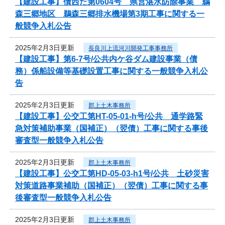
【建設工事】債西た第0604号 県営湛水防除事業 鵜
森三郷地区 鵜森三郷排水機場第3期工事に関する一
般競争入札公告
2025年2月3日更新
長良川上流河川開発工事事務所
【建設工事】第6-7号/公共内ケ谷ダム建設事業（債
務）係船設備等基礎設置工事に関する一般競争入札公
告
2025年2月3日更新
郡上土木事務所
【建設工事】公交工第HT-05-01-h号/公共 通学路緊
急対策補助事業（国補正）（翌債）工事に関する事後
審査型一般競争入札公告
2025年2月3日更新
郡上土木事務所
【建設工事】公交工第HD-05-03-h1号/公共 土砂災害
対策道路事業補助（国補正）（翌債）工事に関する事
後審査型一般競争入札公告
2025年2月3日更新
郡上土木事務所