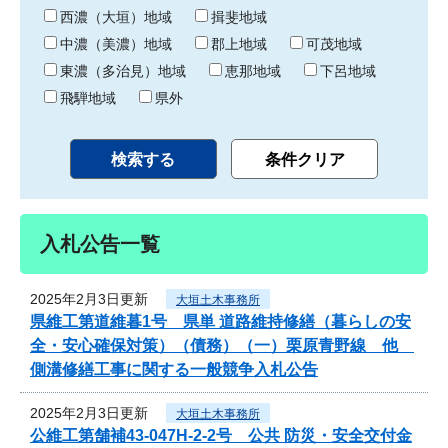
り
西濃（大垣）地域
揖斐地域
中濃（美濃）地域
郡上地域
可茂地域
東濃（多治見）地域
恵那地域
下呂地域
飛騨地域
県外
入札公告一覧
2025年2月3日更新
大垣土木事務所
県維工第道維暮1号 県単 道路維持修繕（暮らしの安
全・安心確保対策）（債務）（一）栗原青野線 他
側溝修繕工事に関する一般競争入札公告
2025年2月3日更新
大垣土木事務所
公維工第舗補43-047H-2-2号 公共 防災・安全交付金