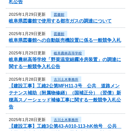
札公告
2025年1月29日更新
図書館
岐阜県図書館で使用する都市ガスの調達について
2025年1月29日更新
図書館
岐阜県図書館への自動販売機設置に係る一般競争入札
2025年1月29日更新
岐阜農林高等学校
岐阜農林高等学校「野菜温室細霧冷房装置」の調達に
関する一般競争入札公告
2025年1月28日更新
古川土木事務所
【建設工事】工維2公第MFH11-3号 公共 道路メン
テナンス補助（附属物修繕）（国補正分）（翌債）新
穂高スノーシェッド補修工事に関する一般競争入札公
告
2025年1月28日更新
古川土木事務所
【建設工事】工維3公第43-A010-113-hK他号 公共