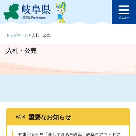
ペ
メ
このページの本文へ
ー
ニ
メ
ジ
ュ
ニ
の
ー
ュ
先
を
ー
頭
飛
トップページ
>
入札・公売
で
ば
す
し
入札・公売
。
て
本
文
へ
重要なお知らせ
知事記者会見「楽しすぎるぞ岐阜！岐阜県アウトドア