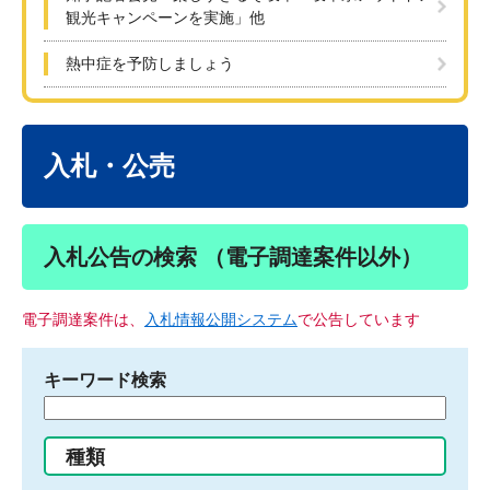
観光キャンペーンを実施」他
熱中症を予防しましょう
本
文
入札・公売
入札公告の検索 （電子調達案件以外）
電子調達案件は、
入札情報公開システム
で公告しています
キーワード検索
検
索
す
種類
る