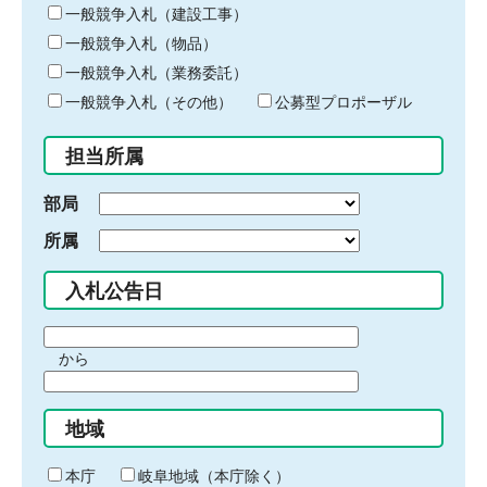
キ
一般競争入札（建設工事）
ー
一般競争入札（物品）
ワ
一般競争入札（業務委託）
ー
ド
一般競争入札（その他）
公募型プロポーザル
を
入
担当所属
力
部局
所属
入札公告日
期
から
間
期
の
間
始
地域
の
ま
終
り
わ
本庁
岐阜地域（本庁除く）