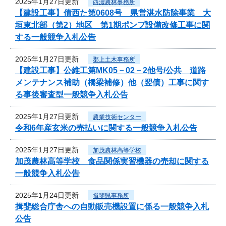
2025年1月27日更新
西濃農林事務所
【建設工事】債西た第0608号 県営湛水防除事業 大
垣東北部（第2）地区 第1期ポンプ設備改修工事に関
する一般競争入札公告
2025年1月27日更新
郡上土木事務所
【建設工事】公維工第MK05－02－2他号/公共 道路
メンテナンス補助（橋梁補修）他（翌債）工事に関す
る事後審査型一般競争入札公告
2025年1月27日更新
農業技術センター
令和6年産玄米の売払いに関する一般競争入札公告
2025年1月27日更新
加茂農林高等学校
加茂農林高等学校 食品関係実習機器の売却に関する
一般競争入札公告
2025年1月24日更新
揖斐県事務所
揖斐総合庁舎への自動販売機設置に係る一般競争入札
公告