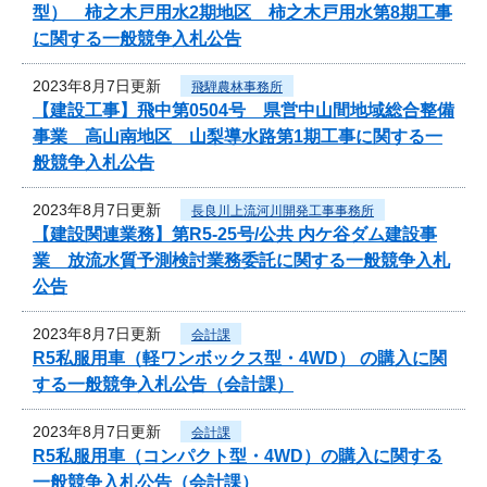
型） 柿之木戸用水2期地区 柿之木戸用水第8期工事
に関する一般競争入札公告
2023年8月7日更新
飛騨農林事務所
【建設工事】飛中第0504号 県営中山間地域総合整備
事業 高山南地区 山梨導水路第1期工事に関する一
般競争入札公告
2023年8月7日更新
長良川上流河川開発工事事務所
【建設関連業務】第R5-25号/公共 内ケ谷ダム建設事
業 放流水質予測検討業務委託に関する一般競争入札
公告
2023年8月7日更新
会計課
R5私服用車（軽ワンボックス型・4WD） の購入に関
する一般競争入札公告（会計課）
2023年8月7日更新
会計課
R5私服用車（コンパクト型・4WD）の購入に関する
一般競争入札公告（会計課）