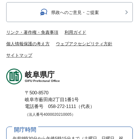
県政へのご意見・ご提案
リンク・著作権・免責事項
利用ガイド
個人情報保護の考え方
ウェブアクセシビリティ方針
サイトマップ
岐阜県庁
GIFU Prefectural Office
〒500-8570
岐阜市薮田南2丁目1番1号
電話番号 058-272-1111（代表）
（法人番号4000020210005）
開庁時間
午前8時30分から午後5時15分まで
（土曜日、日曜日、祝