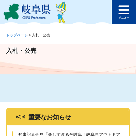
ペ
メ
このページの本文へ
ー
ニ
メ
ジ
ュ
ニ
の
ー
ュ
先
を
ー
頭
飛
トップページ
>
入札・公売
で
ば
す
し
入札・公売
。
て
本
文
へ
重要なお知らせ
知事記者会見「楽しすぎるぞ岐阜！岐阜県アウトドア