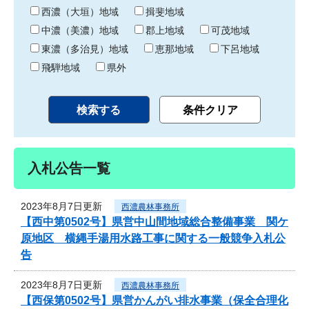
り
西濃（大垣）地域
揖斐地域
中濃（美濃）地域
郡上地域
可茂地域
東濃（多治見）地域
恵那地域
下呂地域
飛騨地域
県外
入札公告一覧
2023年8月7日更新
西濃農林事務所
【西中第0502号】県営中山間地域総合整備事業 関ケ
原地区 横縄手湯用水路工事に関する一般競争入札公
告
2023年8月7日更新
西濃農林事務所
【西保第0502号】県営かんがい排水事業（保全合理化