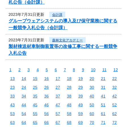
札公告（会計課）
2023年7月31日更新
会計課
グループウェアシステムの導入及び保守業務に関する
一般競争入札公告（会計課）
2023年7月31日更新
森林文化アカデミー
製材棟送材車制御装置等の改修工事に関する一般競争
入札公告
1
2
3
4
5
6
7
8
9
10
11
12
13
14
15
16
17
18
19
20
21
22
23
24
25
26
27
28
29
30
31
32
33
34
35
36
37
38
39
40
41
42
43
44
45
46
47
48
49
50
51
52
53
54
55
56
57
58
59
60
61
62
63
64
65
66
67
68
69
70
71
72