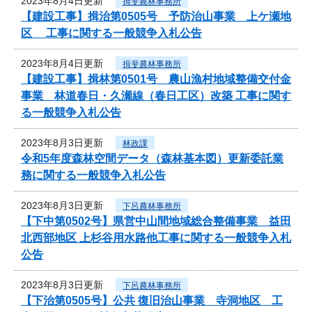
2023年8月4日更新
揖斐農林事務所
【建設工事】揖治第0505号 予防治山事業 上ケ瀬地
区 工事に関する一般競争入札公告
2023年8月4日更新
揖斐農林事務所
【建設工事】揖林第0501号 農山漁村地域整備交付金
事業 林道春日・久瀬線（春日工区）改築 工事に関す
る一般競争入札公告
2023年8月3日更新
林政課
令和5年度森林空間データ（森林基本図）更新委託業
務に関する一般競争入札公告
2023年8月3日更新
下呂農林事務所
【下中第0502号】県営中山間地域総合整備事業 益田
北西部地区 上杉谷用水路他工事に関する一般競争入札
公告
2023年8月3日更新
下呂農林事務所
【下治第0505号】公共 復旧治山事業 寺洞地区 工