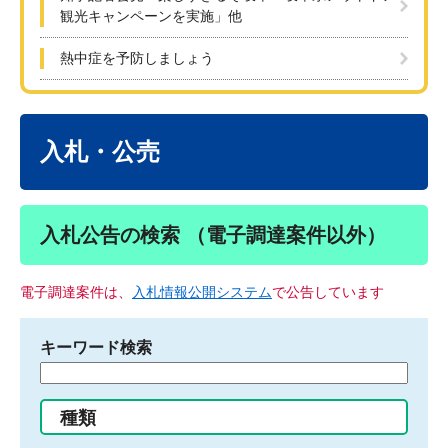
観光キャンペーンを実施」他
熱中症を予防しましょう
本
文
入札・公売
入札公告の検索 （電子調達案件以外）
電子調達案件は、
入札情報公開システム
で公告しています
キーワード検索
検
索
す
種類
る