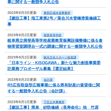
事に関する一般競争入札公告
2023年8月3日更新
東部広域水道事務所
【建設工事】指工東第2号／落合川水管橋塗装修繕工
事
2023年8月2日更新
揖斐高等学校
岐阜県立揖斐高等学校産業教育振興設備整備に係る食
物実習室調理台一式の調達に関する一般競争入札公告
2023年8月2日更新
観光文化スポーツ政策課
「日本ライン・KISOGAWA」新たな魅力創造事業委
託業務プロポーザル募集【選定結果】
2023年8月2日更新
会計課
R5広告取扱型広報事業に係る県有財産の賃貸借に関
する一般競争入札公告（会計課）
2023年8月1日更新
下呂土木事務所
【建設工事】県単 砂防修繕（長寿命化）他 竹原