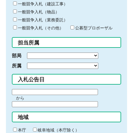
キ
一般競争入札（建設工事）
ー
一般競争入札（物品）
ワ
一般競争入札（業務委託）
ー
ド
一般競争入札（その他）
公募型プロポーザル
を
入
担当所属
力
部局
所属
入札公告日
期
から
間
期
の
間
始
地域
の
ま
終
り
わ
本庁
岐阜地域（本庁除く）