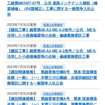
工維第MKH07-07号 公共 道路メンテナンス補助（橋
梁補修）（R4国補正）工事に関する一般競争入札公
告
2023年7月31日更新
美濃土木事務所
【建設工事】維委第48-A2-ME-4-2他号／公共 MEを
活用した小規模橋梁等の点検・修繕業務委託工事
2023年7月31日更新
美濃土木事務所
【建設工事】維委第48-A2-ME-4-1他号／公共 MEを
活用した小規模橋梁等の点検・修繕業務委託工事
2023年7月31日更新
大垣土木事務所
【建設関連業務】 県維委第交構B号 県単 現道構造
改築（一般）（一）木曽三川公園線 歩道詳細設計業
務委託に関する一般競争入札公告
2023年7月31日更新
大垣土木事務所
【建設関連業務】 県維委第交構A号 県単 現道構造
改築（一般）（一）木曽三川公園線 測量業務委託に