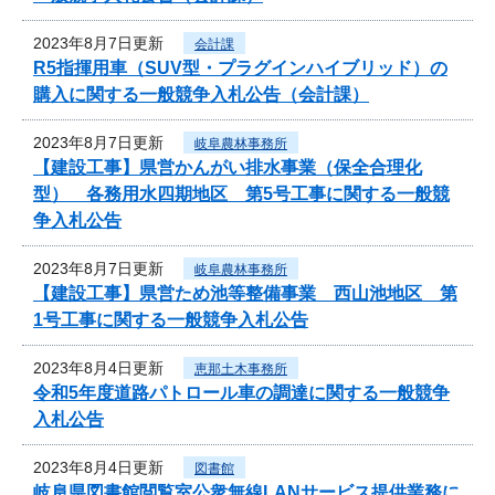
2023年8月7日更新
会計課
R5指揮用車（SUV型・プラグインハイブリッド）の
購入に関する一般競争入札公告（会計課）
2023年8月7日更新
岐阜農林事務所
【建設工事】県営かんがい排水事業（保全合理化
型） 各務用水四期地区 第5号工事に関する一般競
争入札公告
2023年8月7日更新
岐阜農林事務所
【建設工事】県営ため池等整備事業 西山池地区 第
1号工事に関する一般競争入札公告
2023年8月4日更新
恵那土木事務所
令和5年度道路パトロール車の調達に関する一般競争
入札公告
2023年8月4日更新
図書館
岐阜県図書館閲覧室公衆無線LANサービス提供業務に