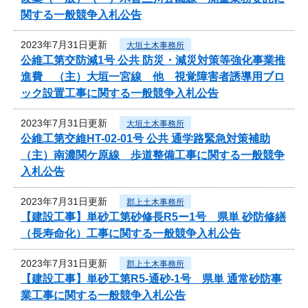
関する一般競争入札公告
2023年7月31日更新
大垣土木事務所
公維工第交防減1号 公共 防災・減災対策等強化事業推
進費 （主）大垣一宮線 他 視覚障害者誘導用ブロ
ック設置工事に関する一般競争入札公告
2023年7月31日更新
大垣土木事務所
公維工第交維HT-02-01号 公共 通学路緊急対策補助
（主）南濃関ケ原線 歩道整備工事に関する一般競争
入札公告
2023年7月31日更新
郡上土木事務所
【建設工事】単砂工第砂修長R5ー1号 県単 砂防修繕
（長寿命化）工事に関する一般競争入札公告
2023年7月31日更新
郡上土木事務所
【建設工事】単砂工第R5-通砂-1号 県単 通常砂防事
業工事に関する一般競争入札公告