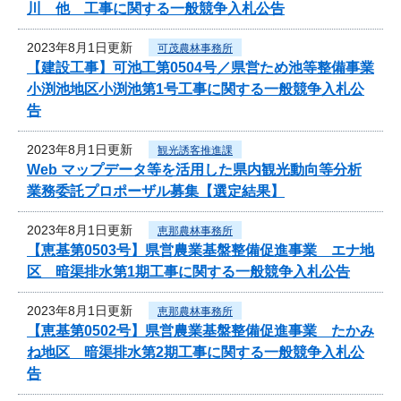
川 他 工事に関する一般競争入札公告
2023年8月1日更新
可茂農林事務所
【建設工事】可池工第0504号／県営ため池等整備事業
小渕池地区小渕池第1号工事に関する一般競争入札公
告
2023年8月1日更新
観光誘客推進課
Web マップデータ等を活用した県内観光動向等分析
業務委託プロポーザル募集【選定結果】
2023年8月1日更新
恵那農林事務所
【恵基第0503号】県営農業基盤整備促進事業 エナ地
区 暗渠排水第1期工事に関する一般競争入札公告
2023年8月1日更新
恵那農林事務所
【恵基第0502号】県営農業基盤整備促進事業 たかみ
ね地区 暗渠排水第2期工事に関する一般競争入札公
告