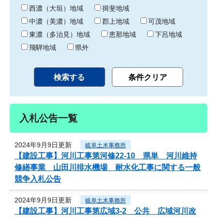
り
西濃（大垣）地域
揖斐地域
中濃（美濃）地域
郡上地域
可茂地域
東濃（多治見）地域
恵那地域
下呂地域
飛騨地域
県外
入札公告一覧
2024年9月9日更新
岐阜土木事務所
【建設工事】河川工事第河修22-10 県単 河川維持
修繕事業 山田川排水機場 耐水化工事に関する一般
競争入札公告
2024年9月9日更新
岐阜土木事務所
【建設工事】河川工事第広域3-2 公共 広域河川改