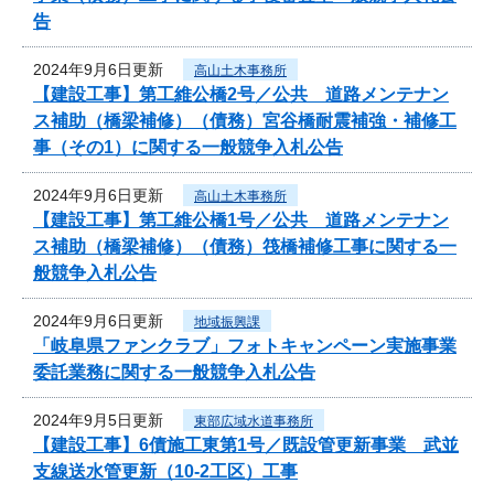
告
2024年9月6日更新
高山土木事務所
【建設工事】第工維公橋2号／公共 道路メンテナン
ス補助（橋梁補修）（債務）宮谷橋耐震補強・補修工
事（その1）に関する一般競争入札公告
2024年9月6日更新
高山土木事務所
【建設工事】第工維公橋1号／公共 道路メンテナン
ス補助（橋梁補修）（債務）筏橋補修工事に関する一
般競争入札公告
2024年9月6日更新
地域振興課
「岐阜県ファンクラブ」フォトキャンペーン実施事業
委託業務に関する一般競争入札公告
2024年9月5日更新
東部広域水道事務所
【建設工事】6債施工東第1号／既設管更新事業 武並
支線送水管更新（10-2工区）工事