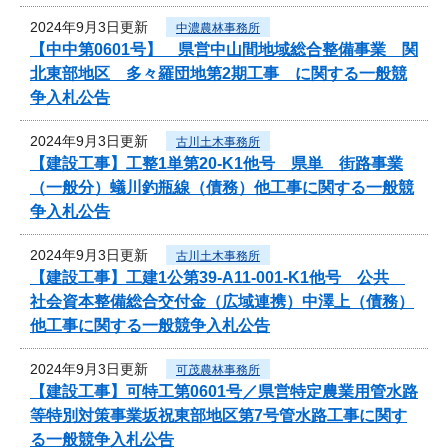
2024年9月3日更新
中濃農林事務所
【中中第0601号】 県営中山間地域総合整備事業 関
北東部地区 多々羅団地第2期工事 に関する一般競
争入札公告
2024年9月3日更新
古川土木事務所
【建設工事】工整1単第20-K1他号 県単 街路事業
（一般分）蟻川釣瓶線（債務）他工事に関する一般競
争入札公告
2024年9月3日更新
古川土木事務所
【建設工事】工建1公第39-A11-001-K1他号 公共
社会資本整備総合交付金（広域連携）中澤上（債務）
他工事に関する一般競争入札公告
2024年9月3日更新
可茂農林事務所
【建設工事】可特工第0601号／県営特定農業用管水路
等特別対策事業坂祝東部地区第7号管水路工事に関す
る一般競争入札公告