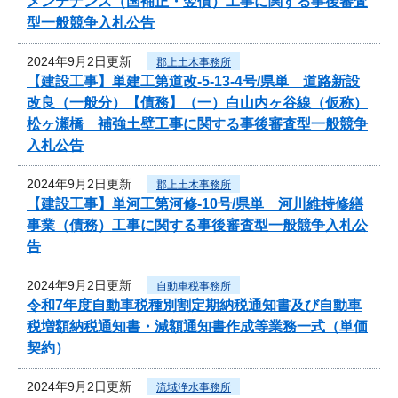
メンテナンス（国補正・翌債）工事に関する事後審査
型一般競争入札公告
2024年9月2日更新
郡上土木事務所
【建設工事】単建工第道改-5-13-4号/県単 道路新設
改良（一般分）【債務】（一）白山内ヶ谷線（仮称）
松ヶ瀬橋 補強土壁工事に関する事後審査型一般競争
入札公告
2024年9月2日更新
郡上土木事務所
【建設工事】単河工第河修-10号/県単 河川維持修繕
事業（債務）工事に関する事後審査型一般競争入札公
告
2024年9月2日更新
自動車税事務所
令和7年度自動車税種別割定期納税通知書及び自動車
税増額納税通知書・減額通知書作成等業務一式（単価
契約）
2024年9月2日更新
流域浄水事務所