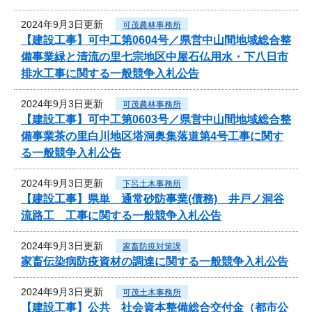
2024年9月3日更新
可茂農林事務所
【建設工事】可中工第0604号／県営中山間地域総合整
備事業緑と清流の里七宗地区中屋石仏用水・下八日市
排水工事に関する一般競争入札公告
2024年9月3日更新
可茂農林事務所
【建設工事】可中工第0603号／県営中山間地域総合整
備事業茶の里白川地区塔洞奥集落道第4号工事に関す
る一般競争入札公告
2024年9月3日更新
下呂土木事務所
【建設工事】県単 通常砂防事業(債務) 井戸ノ洞谷
流路工 工事に関する一般競争入札公告
2024年9月3日更新
家畜防疫対策課
家畜伝染病防疫資材の調達に関する一般競争入札公告
2024年9月3日更新
可茂土木事務所
【建設工事】公共 社会資本整備総合交付金（都市公