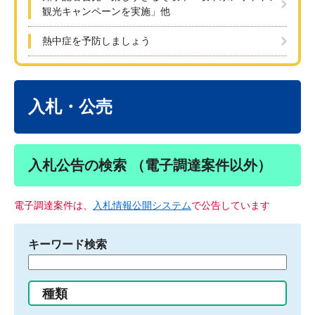
観光キャンペーンを実施」他
熱中症を予防しましょう
本
文
入札・公売
入札公告の検索 （電子調達案件以外）
電子調達案件は、
入札情報公開システム
で公告しています
キーワード検索
検
索
す
種類
る