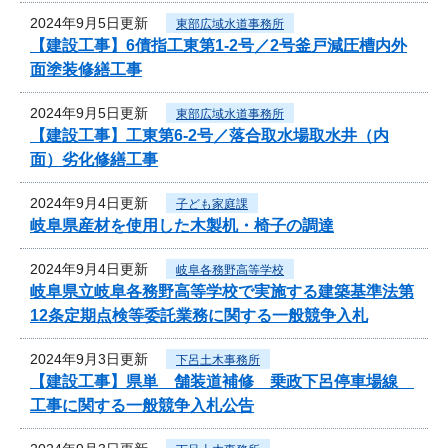
2024年9月5日更新
東部広域水道事務所
【建設工事】6債指工東第1-2号／2号釜戸減圧槽内外
面塗装修繕工事
2024年9月5日更新
東部広域水道事務所
【建設工事】工東第6-2号／落合取水場取水井（内
面）劣化修繕工事
2024年9月4日更新
子ども家庭課
岐阜県産材を使用した木製机・椅子の調達
2024年9月4日更新
岐阜各務野高等学校
岐阜県立岐阜各務野高等学校で実施する建築基準法第
12条定期点検等委託業務に関する一般競争入札
2024年9月3日更新
下呂土木事務所
【建設工事】県単 舗装道補修 乗政下呂停車場線
工事に関する一般競争入札公告