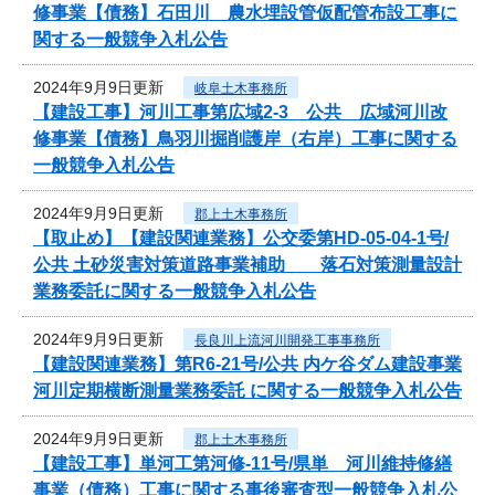
修事業【債務】石田川 農水埋設管仮配管布設工事に
関する一般競争入札公告
2024年9月9日更新
岐阜土木事務所
【建設工事】河川工事第広域2-3 公共 広域河川改
修事業【債務】鳥羽川掘削護岸（右岸）工事に関する
一般競争入札公告
2024年9月9日更新
郡上土木事務所
【取止め】【建設関連業務】公交委第HD-05-04-1号/
公共 土砂災害対策道路事業補助 落石対策測量設計
業務委託に関する一般競争入札公告
2024年9月9日更新
長良川上流河川開発工事事務所
【建設関連業務】第R6-21号/公共 内ケ谷ダム建設事業
河川定期横断測量業務委託 に関する一般競争入札公告
2024年9月9日更新
郡上土木事務所
【建設工事】単河工第河修-11号/県単 河川維持修繕
事業（債務）工事に関する事後審査型一般競争入札公