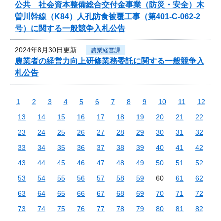
公共 社会資本整備総合交付金事業（防災・安全）木
曽川幹線（K84）人孔防食被覆工事（第401-C-062-2
号）に関する一般競争入札公告
2024年8月30日更新
農業経営課
農業者の経営力向上研修業務委託に関する一般競争入
札公告
1
2
3
4
5
6
7
8
9
10
11
12
13
14
15
16
17
18
19
20
21
22
23
24
25
26
27
28
29
30
31
32
33
34
35
36
37
38
39
40
41
42
43
44
45
46
47
48
49
50
51
52
53
54
55
56
57
58
59
60
61
62
63
64
65
66
67
68
69
70
71
72
73
74
75
76
77
78
79
80
81
82