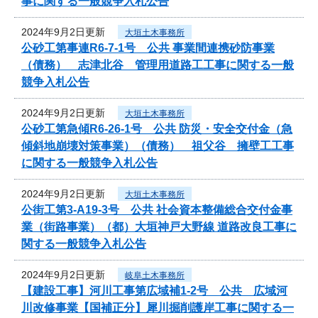
事に関する一般競争入札公告
2024年9月2日更新
大垣土木事務所
公砂工第事連R6-7-1号 公共 事業間連携砂防事業
（債務） 志津北谷 管理用道路工工事に関する一般
競争入札公告
2024年9月2日更新
大垣土木事務所
公砂工第急傾R6-26-1号 公共 防災・安全交付金（急
傾斜地崩壊対策事業）（債務） 祖父谷 擁壁工工事
に関する一般競争入札公告
2024年9月2日更新
大垣土木事務所
公街工第3-A19-3号 公共 社会資本整備総合交付金事
業（街路事業）（都）大垣神戸大野線 道路改良工事に
関する一般競争入札公告
2024年9月2日更新
岐阜土木事務所
【建設工事】河川工事第広域補1-2号 公共 広域河
川改修事業【国補正分】犀川掘削護岸工事に関する一