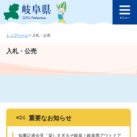
ペ
メ
このページの本文へ
ー
ニ
メ
ジ
ュ
ニ
の
ー
ュ
先
を
ー
頭
飛
トップページ
>
入札・公売
で
ば
す
し
入札・公売
。
て
本
文
へ
重要なお知らせ
知事記者会見「楽しすぎるぞ岐阜！岐阜県アウトドア