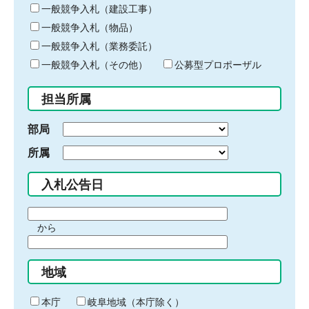
キ
一般競争入札（建設工事）
ー
一般競争入札（物品）
ワ
一般競争入札（業務委託）
ー
ド
一般競争入札（その他）
公募型プロポーザル
を
入
担当所属
力
部局
所属
入札公告日
期
から
間
期
の
間
始
地域
の
ま
終
り
わ
本庁
岐阜地域（本庁除く）