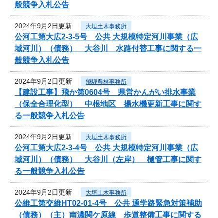
般競争入札公告
2024年9月2日更新
大垣土木事務所
公河工第大広2-3-5号 公共 大規模特定河川事業（広
域河川）（債務） 大谷川 水路付替工事に関する一
般競争入札公告
2024年9月2日更新
飛騨農林事務所
【建設工事】飛か第0604号 県営かんがい排水事業
（保全合理化型） 中根地区 揚水機更新工事に関す
る一般競争入札公告
2024年9月2日更新
大垣土木事務所
公河工第大広2-3-4号 公共 大規模特定河川事業（広
域河川）（債務） 大谷川（左岸） 樋管工事に関す
る一般競争入札公告
2024年9月2日更新
大垣土木事務所
公維工第交維HT02-01-4号 公共 通学路緊急対策補助
（債務）（主）南濃関ケ原線 歩道整備工事に関する