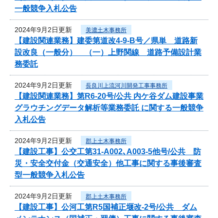
一般競争入札公告
2024年9月2日更新
美濃土木事務所
【建設関連業務】建委第道改4-9-B号／県単 道路新
設改良（一般分） （一）上野関線 道路予備設計業
務委託
2024年9月2日更新
長良川上流河川開発工事事務所
【建設関連業務】第R6-20号/公共 内ケ谷ダム建設事業
グラウチングデータ解析等業務委託 に関する一般競争
入札公告
2024年9月2日更新
郡上土木事務所
【建設工事】公交工第31-A002､A003-5他号/公共 防
災・安全交付金（交通安全）他工事に関する事後審査
型一般競争入札公告
2024年9月2日更新
郡上土木事務所
【建設工事】公河工第R5国補正堰改-2号/公共 ダム