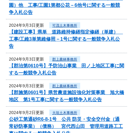
園）他 工事/工園1第都公花－6他号に関する一般競
争入札公告
2024年9月3日更新
可茂土木事務所
【建設工事】県単 道路維持修繕指定修繕（単建）
工事/工維3単第維修照－1号に関する一般競争入札公
告
2024年9月3日更新
郡上農林事務所
【郡治第0610号】予防治山事業 田ノ上地区工事に関
する一般競争入札公告
2024年9月3日更新
郡上農林事務所
【郡施第0601号】県営農道施設強化対策事業 旭大橋
地区 第1号工事に関する一般競争入札公告
2024年9月2日更新
大垣土木事務所
公砂工第通砂R6-8-1号 公共 防災・安全交付金（通
常砂防事業）（債務） 宮代西山田 管理用道路工工