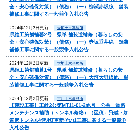
全・安心確保対策）（債務）（一）柳瀬赤坂線 舗装
補修工事に関する一般競争入札公告
2024年12月2日更新
大垣土木事務所
県維工第舗補暮2号 県単 舗装道補修（暮らしの安
全・安心確保対策）（債務）（一）赤坂垂井線 舗装
補修工事に関する一般競争入札公告
2024年12月2日更新
大垣土木事務所
県維工第舗補暮1号 県単 舗装道補修（暮らしの安
全・安心確保対策）（債務）（一）大垣大野線他 舗
装補修工事に関する一般競争入札公告
2024年12月2日更新
古川土木事務所
【建設工事】工維2公第MT11-01-2他号 公共 道路
メンテナンス補助（トンネル修繕）（翌債）飛越・加
賀沢トンネル照明灯更新その1工事に関する一般競争
入札公告