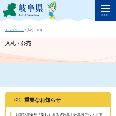
ペ
メ
このページの本文へ
ー
ニ
メ
ジ
ュ
ニ
の
ー
ュ
先
を
ー
頭
飛
トップページ
>
入札・公売
で
ば
す
し
入札・公売
。
て
本
文
へ
重要なお知らせ
知事記者会見「楽しすぎるぞ岐阜！岐阜県アウトドア