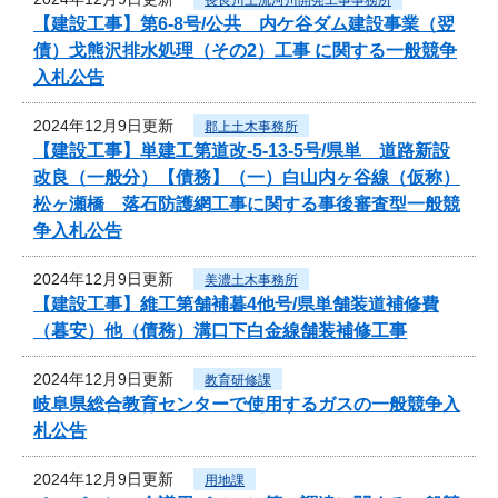
【建設工事】第6-8号/公共 内ケ谷ダム建設事業（翌
債）戈熊沢排水処理（その2）工事 に関する一般競争
入札公告
2024年12月9日更新
郡上土木事務所
【建設工事】単建工第道改-5-13-5号/県単 道路新設
改良（一般分）【債務】（一）白山内ヶ谷線（仮称）
松ヶ瀬橋 落石防護網工事に関する事後審査型一般競
争入札公告
2024年12月9日更新
美濃土木事務所
【建設工事】維工第舗補暮4他号/県単舗装道補修費
（暮安）他（債務）溝口下白金線舗装補修工事
2024年12月9日更新
教育研修課
岐阜県総合教育センターで使用するガスの一般競争入
札公告
2024年12月9日更新
用地課