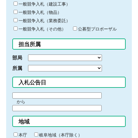
キ
一般競争入札（建設工事）
ー
一般競争入札（物品）
ワ
一般競争入札（業務委託）
ー
ド
一般競争入札（その他）
公募型プロポーザル
を
入
担当所属
力
部局
所属
入札公告日
期
から
間
期
の
間
始
地域
の
ま
終
り
わ
本庁
岐阜地域（本庁除く）