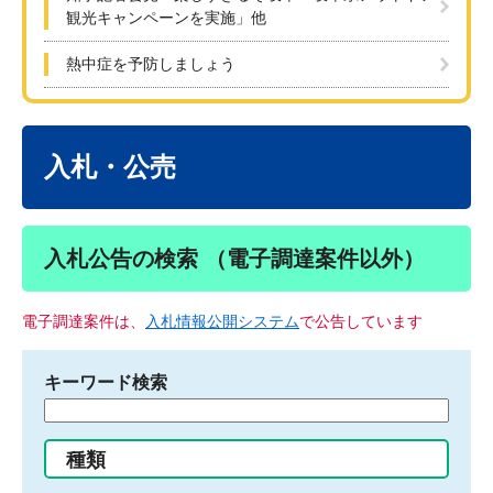
観光キャンペーンを実施」他
熱中症を予防しましょう
本
文
入札・公売
入札公告の検索 （電子調達案件以外）
電子調達案件は、
入札情報公開システム
で公告しています
キーワード検索
検
索
す
種類
る