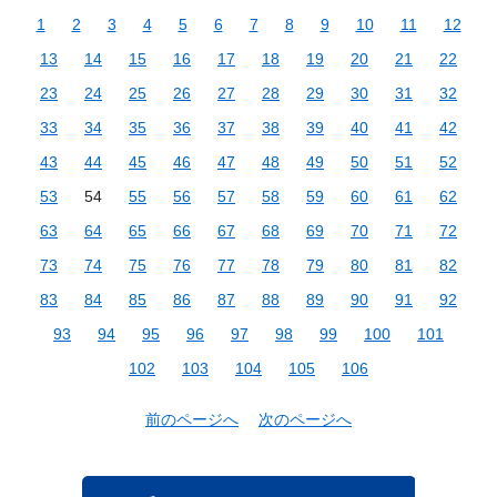
1
2
3
4
5
6
7
8
9
10
11
12
13
14
15
16
17
18
19
20
21
22
23
24
25
26
27
28
29
30
31
32
33
34
35
36
37
38
39
40
41
42
43
44
45
46
47
48
49
50
51
52
53
54
55
56
57
58
59
60
61
62
63
64
65
66
67
68
69
70
71
72
73
74
75
76
77
78
79
80
81
82
83
84
85
86
87
88
89
90
91
92
93
94
95
96
97
98
99
100
101
102
103
104
105
106
前のページへ
次のページへ