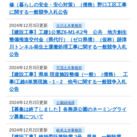
修（暮らしの安全・安心対策）（債務）野口工区工事
に関する一般競争入札公告
2024年12月3日更新
古川土木事務所
【建設工事】工建1公第Z6-M1-K2号 公共 地方創生
整備推進交付金（県代行）（ゼロ県債）（仮称）跡津
川トンネル発生土運搬処理工事に関する一般競争入札
公告
2024年12月3日更新
可茂土木事務所
【建設工事】県単 現道施設整備（一般）（債務） 工
事/工維4単第現施－1－2 他号に関する一般競争入札
公告
2024年12月2日更新
公園緑地課
【募集は終了しました】各務原公園のネーミングライ
ツ募集について
2024年12月2日更新
岐阜土木事務所
【建設工事】維持委託第除雪-2号 県単 一般除雪