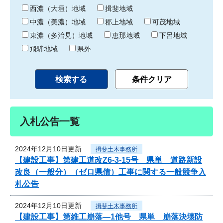
り
西濃（大垣）地域
揖斐地域
中濃（美濃）地域
郡上地域
可茂地域
東濃（多治見）地域
恵那地域
下呂地域
飛騨地域
県外
入札公告一覧
2024年12月10日更新
揖斐土木事務所
【建設工事】第建工道改Z6-3-15号 県単 道路新設
改良（一般分）（ゼロ県債）工事に関する一般競争入
札公告
2024年12月10日更新
揖斐土木事務所
【建設工事】第維工崩落―1他号 県単 崩落決壊防