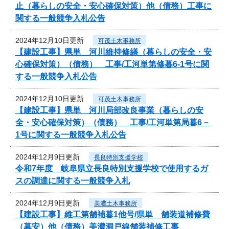
止（暮らしの安全・安心確保対策）他（債務）工事に
関する一般競争入札公告
2024年12月10日更新
可茂土木事務所
【建設工事】県単 河川維持修繕（暮らしの安全・安
心確保対策）（債務） 工事/工河単第修暮6-1号に関
する一般競争入札公告
2024年12月10日更新
可茂土木事務所
【建設工事】県単 河川局部改良事業（暮らしの安
全・安心確保対策）（債務） 工事/工河単第局暮6－
1号に関する一般競争入札公告
2024年12月9日更新
長良特別支援学校
令和7年度 岐阜県立長良特別支援学校で使用するガ
スの調達に関する一般競争入札
2024年12月9日更新
美濃土木事務所
【建設工事】維工第舗補暮1他号/県単 舗装道補修費
（暮安）他（債務）美濃洞戸線舗装補修工事