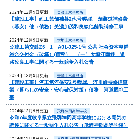
2024年12月9日更新
美濃土木事務所
【建設工事】維工第舗補暮2他号/県単 舗装道補修費
（暮安）他（債務）美濃加茂和良線他舗装補修工事
2024年12月9日更新
大垣土木事務所
公建工第交建Z6－1－A01-025-1号 公共 社会資本整備
総合交付金（改築）(債務） （一）大垣江南線 道
路改良工事に関する一般競争入札公告
2024年12月9日更新
美濃土木事務所
【建設工事】河工第河修安2号/県単 河川維持修繕事
業（暮らしの安全・安心確保対策）債務 河道掘削工
事
2024年12月9日更新
飛騨神岡高等学校
令和7年度岐阜県立飛騨神岡高等学校における電気の
調達に関する一般競争入札公告（飛騨神岡高等学校）
2024年12月9日更新
長良川上流河川開発工事事務所