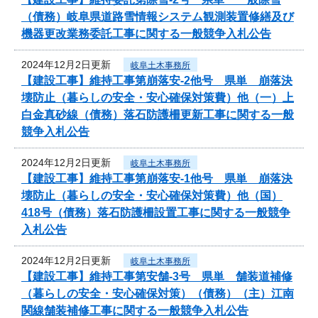
（債務）岐阜県道路雪情報システム観測装置修繕及び
機器更改業務委託工事に関する一般競争入札公告
2024年12月2日更新
岐阜土木事務所
【建設工事】維持工事第崩落安-2他号 県単 崩落決
壊防止（暮らしの安全・安心確保対策費）他（一）上
白金真砂線（債務）落石防護柵更新工事に関する一般
競争入札公告
2024年12月2日更新
岐阜土木事務所
【建設工事】維持工事第崩落安-1他号 県単 崩落決
壊防止（暮らしの安全・安心確保対策費）他（国）
418号（債務）落石防護柵設置工事に関する一般競争
入札公告
2024年12月2日更新
岐阜土木事務所
【建設工事】維持工事第安舗-3号 県単 舗装道補修
（暮らしの安全・安心確保対策）（債務）（主）江南
関線舗装補修工事に関する一般競争入札公告