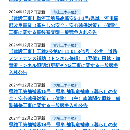
2024年12月2日更新
郡上土木事務所
【建設工事】単河工第局改暮安5-1-1号/県単 河川局
部改良事業（暮らしの安全・安心確保対策）（債務）
工事に関する事後審査型一般競争入札公告
2024年12月2日更新
古川土木事務所
【建設工事】工維2公第MT11-01-3他号 公共 道路
メンテナンス補助（トンネル修繕）（翌債）飛越・加
賀沢トンネル照明灯更新その2工事に関する一般競争
入札公告
2024年12月2日更新
大垣土木事務所
県維工第舗補暮15号 県単 舗装道補修（暮らしの安
全・安心確保対策）（債務）（主）南濃関ケ原線 舗
装補修工事に関する一般競争入札公告
2024年12月2日更新
大垣土木事務所
県維工第舗補暮14号 県単 舗装道補修（暮らしの安