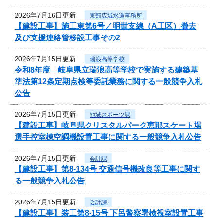
2026年7月16日更新
東部広域水道事務所
【建設工事】施工東第6号／明世支線（A工区）撤去
及び支援連絡管移設工事その2
2026年7月15日更新
瑞浪高等学校
令和8年度 岐阜県立瑞浪高等学校で実施する建築基
準法第12条定期点検等委託業務に関する一般競争入札
公告
2026年7月15日更新
地域スポーツ課
【建設工事】岐阜県クリスタルパーク恵那スケート場
選手控室棟空調機設置工事に関する一般競争入札公告
2026年7月15日更新
会計課
【建設工事】第8-134号 交通信号機改良等工事に関す
る一般競争入札公告
2026年7月15日更新
会計課
【建設工事】装工第8-15号 下呂警察署検視室設置工事