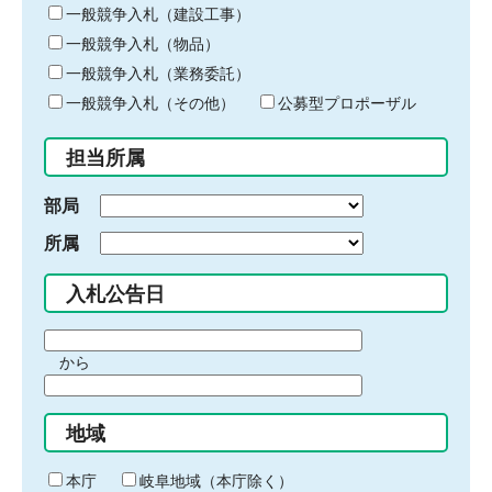
キ
一般競争入札（建設工事）
ー
一般競争入札（物品）
ワ
一般競争入札（業務委託）
ー
ド
一般競争入札（その他）
公募型プロポーザル
を
入
担当所属
力
部局
所属
入札公告日
期
から
間
期
の
間
始
地域
の
ま
終
り
わ
本庁
岐阜地域（本庁除く）