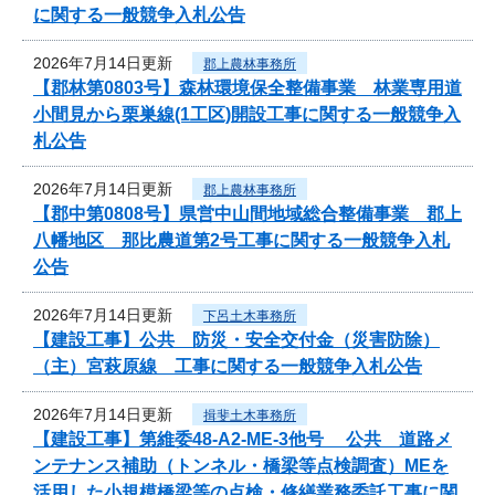
に関する一般競争入札公告
2026年7月14日更新
郡上農林事務所
【郡林第0803号】森林環境保全整備事業 林業専用道
小間見から栗巣線(1工区)開設工事に関する一般競争入
札公告
2026年7月14日更新
郡上農林事務所
【郡中第0808号】県営中山間地域総合整備事業 郡上
八幡地区 那比農道第2号工事に関する一般競争入札
公告
2026年7月14日更新
下呂土木事務所
【建設工事】公共 防災・安全交付金（災害防除）
（主）宮萩原線 工事に関する一般競争入札公告
2026年7月14日更新
揖斐土木事務所
【建設工事】第維委48-A2-ME-3他号 公共 道路メ
ンテナンス補助（トンネル・橋梁等点検調査）MEを
活用した小規模橋梁等の点検・修繕業務委託工事に関