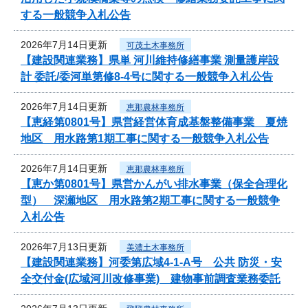
する一般競争入札公告
2026年7月14日更新
可茂土木事務所
【建設関連業務】県単 河川維持修繕事業 測量護岸設
計 委託/委河単第修8-4号に関する一般競争入札公告
2026年7月14日更新
恵那農林事務所
【恵経第0801号】県営経営体育成基盤整備事業 夏焼
地区 用水路第1期工事に関する一般競争入札公告
2026年7月14日更新
恵那農林事務所
【恵か第0801号】県営かんがい排水事業（保全合理化
型） 深瀬地区 用水路第2期工事に関する一般競争
入札公告
2026年7月13日更新
美濃土木事務所
【建設関連業務】河委第広域4-1-A号 公共 防災・安
全交付金(広域河川改修事業) 建物事前調査業務委託