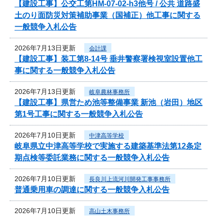
【建設工事】公交工第HM-07-02-h3他号 / 公共 道路盛
土のり面防災対策補助事業（国補正）他工事に関する
一般競争入札公告
2026年7月13日更新
会計課
【建設工事】装工第8-14号 垂井警察署検視室設置他工
事に関する一般競争入札公告
2026年7月13日更新
岐阜農林事務所
【建設工事】県営ため池等整備事業 新池（岩田）地区
第1号工事に関する一般競争入札公告
2026年7月10日更新
中津高等学校
岐阜県立中津高等学校で実施する建築基準法第12条定
期点検等委託業務に関する一般競争入札公告
2026年7月10日更新
長良川上流河川開発工事事務所
普通乗用車の調達に関する一般競争入札公告
2026年7月10日更新
高山土木事務所