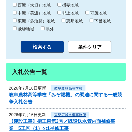
り
西濃（大垣）地域
揖斐地域
中濃（美濃）地域
郡上地域
可茂地域
東濃（多治見）地域
恵那地域
下呂地域
飛騨地域
県外
入札公告一覧
2026年7月16日更新
岐阜農林高等学校
岐阜農林高等学校「みぞ堀機」の調達に関する一般競
争入札公告
2026年7月16日更新
東部広域水道事務所
【建設工事】指工東第3号／既設送水管内面補修事
業 5工区（1）の1補修工事