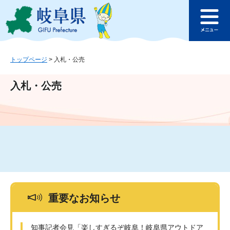
ペ
メ
このページの本文へ
ー
ニ
メ
ジ
ュ
ニ
の
ー
ュ
先
を
ー
頭
飛
トップページ
>
入札・公売
で
ば
す
し
入札・公売
。
て
本
文
へ
重要なお知らせ
知事記者会見「楽しすぎるぞ岐阜！岐阜県アウトドア