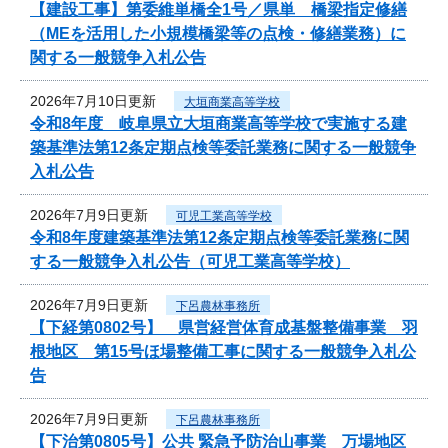
【建設工事】第委維単橋全1号／県単 橋梁指定修繕
（MEを活用した小規模橋梁等の点検・修繕業務）に
関する一般競争入札公告
2026年7月10日更新
大垣商業高等学校
令和8年度 岐阜県立大垣商業高等学校で実施する建
築基準法第12条定期点検等委託業務に関する一般競争
入札公告
2026年7月9日更新
可児工業高等学校
令和8年度建築基準法第12条定期点検等委託業務に関
する一般競争入札公告（可児工業高等学校）
2026年7月9日更新
下呂農林事務所
【下経第0802号】 県営経営体育成基盤整備事業 羽
根地区 第15号ほ場整備工事に関する一般競争入札公
告
2026年7月9日更新
下呂農林事務所
【下治第0805号】公共 緊急予防治山事業 万場地区