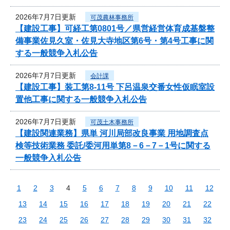
2026年7月7日更新
可茂農林事務所
【建設工事】可経工第0801号／県営経営体育成基盤整
備事業佐見久室・佐見大寺地区第6号・第4号工事に関
する一般競争入札公告
2026年7月7日更新
会計課
【建設工事】装工第8-11号 下呂温泉交番女性仮眠室設
置他工事に関する一般競争入札公告
2026年7月7日更新
可茂土木事務所
【建設関連業務】県単 河川局部改良事業 用地調査点
検等技術業務 委託/委河用単第8－6－7－1号に関する
一般競争入札公告
1
2
3
4
5
6
7
8
9
10
11
12
13
14
15
16
17
18
19
20
21
22
23
24
25
26
27
28
29
30
31
32