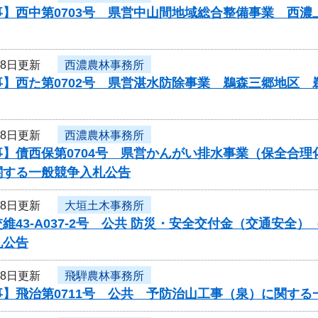
事】西中第0703号 県営中山間地域総合整備事業 西
18日更新
西濃農林事務所
事】西た第0702号 県営湛水防除事業 鵜森三郷地区
18日更新
西濃農林事務所
事】債西保第0704号 県営かんがい排水事業（保全合
関する一般競争入札公告
18日更新
大垣土木事務所
維43-A037-2号 公共 防災・安全交付金（交通安
札公告
18日更新
飛騨農林事務所
】飛治第0711号 公共 予防治山工事（泉）に関する