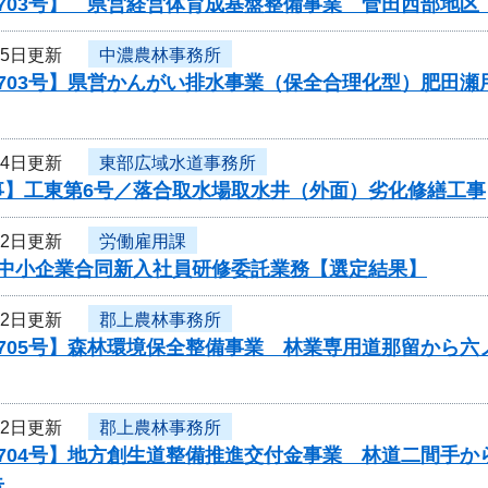
0703号】 県営経営体育成基盤整備事業 菅田西部地
15日更新
中濃農林事務所
0703号】県営かんがい排水事業（保全合理化型）肥田
14日更新
東部広域水道事務所
事】工東第6号／落合取水場取水井（外面）劣化修繕工事
12日更新
労働雇用課
度中小企業合同新入社員研修委託業務【選定結果】
12日更新
郡上農林事務所
0705号】森林環境保全整備事業 林業専用道那留から
12日更新
郡上農林事務所
704号】地方創生道整備推進交付金事業 林道二間手か
告