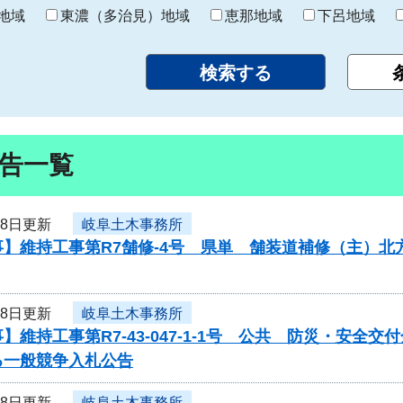
り
地域
東濃（多治見）地域
恵那地域
下呂地域
告一覧
18日更新
岐阜土木事務所
事】維持工事第R7舗修-4号 県単 舗装道補修（主）
18日更新
岐阜土木事務所
】維持工事第R7-43-047-1-1号 公共 防災・安全
る一般競争入札公告
18日更新
岐阜土木事務所