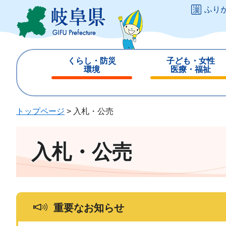
ペ
メ
ふり
ー
ニ
ジ
ュ
の
ー
先
を
くらし・防災
子ども・女性
頭
飛
環境
医療・福祉
で
ば
閉
閉
す
し
じ
じ
。
て
る
る
トップページ
>
入札・公売
本
文
へ
入札・公売
重要なお知らせ