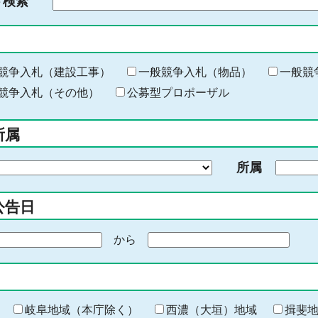
ド検索
検
索
す
る
キ
競争入札（建設工事）
一般競争入札（物品）
一般競
ー
競争入札（その他）
公募型プロポーザル
ワ
ー
所属
ド
を
所属
入
力
公告日
から
期
間
の
終
わ
岐阜地域（本庁除く）
西濃（大垣）地域
揖斐