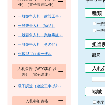
キーワー
外）（電子調達以外）
種類
一般競争入札（建設工事）
一般
一般競争入札（物品）
一般
一般競争入札（業務委託）
担当
一般競争入札（その他）
公募型プロポーザル
部局
入札
入札公告（WTO案件以
外）（電子調達）
期
間
電子調達（建設工事以外）
の
地域
始
入札参加資格
ま
本庁