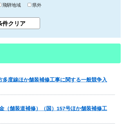
飛騨地域
県外
北方多度線ほか舗装補修工事に関する一般競争入
交付金（舗装道補修）（国）157号ほか舗装補修工