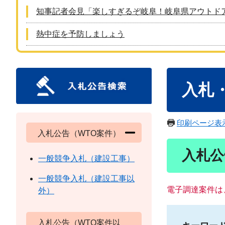
知事記者会見「楽しすぎるぞ岐阜！岐阜県アウトド
熱中症を予防しましょう
本
入札
文
印刷ページ表
入札公告（WTO案件）
入札公
一般競争入札（建設工事）
一般競争入札（建設工事以
電子調達案件は
外）
入札公告（WTO案件以