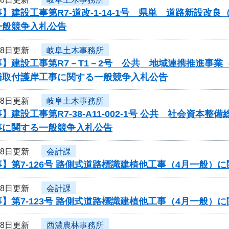
】建設工事第R7-道改-1-14-1号 県単 道路新設
一般競争入札公告
18日更新
岐阜土木事務所
事】建設工事第R7－T1－2号 公共 地域連携推進事
橋取付護岸工事に関する一般競争入札公告
18日更新
岐阜土木事務所
】建設工事第R7-38-A11-002-1号 公共 社会資
事に関する一般競争入札公告
18日更新
会計課
】第7-126号 路側式道路標識建植他工事（4月一般）
18日更新
会計課
】第7-123号 路側式道路標識建植他工事（4月一般）
18日更新
西濃農林事務所