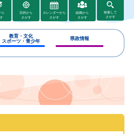
検索して
から
目的から
カレンダーから
組織から
さがす
す
さがす
さがす
さがす
教育・文化
県政情報
スポーツ・青少年
閉
閉
じ
じ
る
る