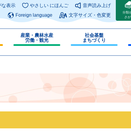
このページの本文へ
がな表示
やさしい にほんご
音声読み上げ
分類
Foreign language
文字サイズ・色変更
さが
産業・農林水産
社会基盤
労働・観光
まちづくり
閉
閉
じ
じ
る
る