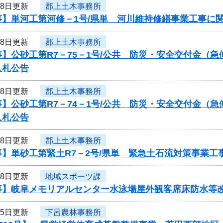
18日更新
郡上土木事務所
事】単河工第河修－1号/県単 河川維持修繕事業工事に
18日更新
郡上土木事務所
】公砂工第R7－75－1号/公共 防災・安全交付金（
入札公告
18日更新
郡上土木事務所
】公砂工第R7－74－1号/公共 防災・安全交付金（
入札公告
18日更新
郡上土木事務所
事】単砂工第緊土R7－2号/県単 緊急土石流対策事業
18日更新
地域スポーツ課
事】岐阜メモリアルセンター水泳場屋外観客席床防水等
15日更新
下呂農林事務所