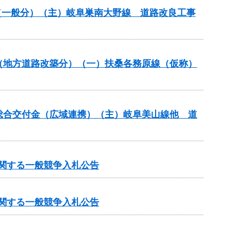
改良（一般分）（主）岐阜巣南大野線 道路改良工事
業（地方道路改築分）（一）扶桑各務原線（仮称）
本整備総合交付金（広域連携）（主）岐阜美山線他 道
に関する一般競争入札公告
に関する一般競争入札公告