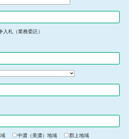
争入札（業務委託）
地域
中濃（美濃）地域
郡上地域