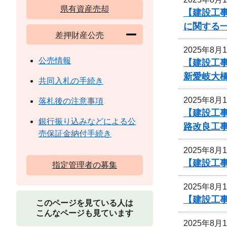
県有資産売却
【建設工事
に関する
差押財産公売
2025年8月
公売情報
【建設工
新愛岐大
共同入札の手続き
2025年8月
落札後の注意事項
【建設工事
銀行振り込みなどによる公
路改良工
売保証金納付手続き
2025年8月
【建設工事
指定管理者の募集
2025年8月
【建設工事
このページを見ている人は
こんなページも見ています
2025年8月