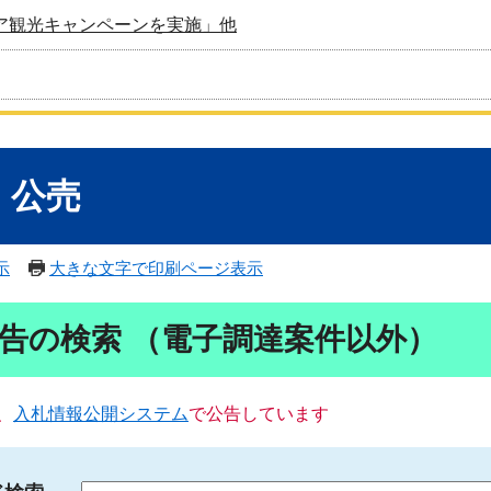
ア観光キャンペーンを実施」他
・公売
示
大きな文字で印刷ページ表示
告の検索 （電子調達案件以外）
、
入札情報公開システム
で公告しています