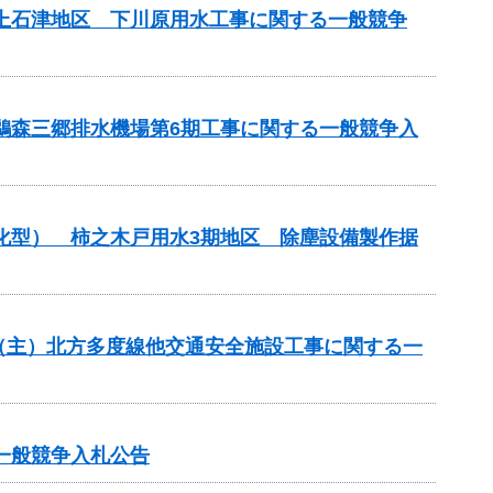
濃上石津地区 下川原用水工事に関する一般競争
 鵜森三郷排水機場第6期工事に関する一般競争入
理化型） 柿之木戸用水3期地区 除塵設備製作据
全）（主）北方多度線他交通安全施設工事に関する一
一般競争入札公告