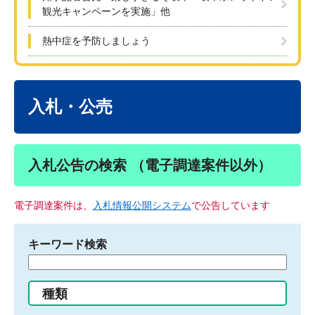
観光キャンペーンを実施」他
熱中症を予防しましょう
本
文
入札・公売
入札公告の検索 （電子調達案件以外）
電子調達案件は、
入札情報公開システム
で公告しています
キーワード検索
検
索
す
種類
る