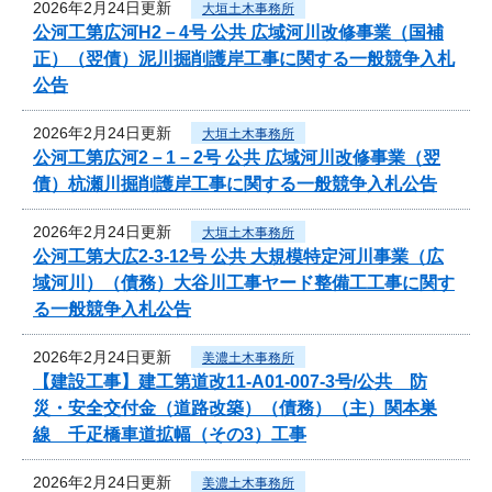
2026年2月24日更新
大垣土木事務所
公河工第広河H2－4号 公共 広域河川改修事業（国補
正）（翌債）泥川掘削護岸工事に関する一般競争入札
公告
2026年2月24日更新
大垣土木事務所
公河工第広河2－1－2号 公共 広域河川改修事業（翌
債）杭瀬川掘削護岸工事に関する一般競争入札公告
2026年2月24日更新
大垣土木事務所
公河工第大広2-3-12号 公共 大規模特定河川事業（広
域河川）（債務）大谷川工事ヤード整備工工事に関す
る一般競争入札公告
2026年2月24日更新
美濃土木事務所
【建設工事】建工第道改11-A01-007-3号/公共 防
災・安全交付金（道路改築）（債務）（主）関本巣
線 千疋橋車道拡幅（その3）工事
2026年2月24日更新
美濃土木事務所