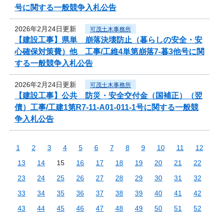
号に関する一般競争入札公告
2026年2月24日更新
可茂土木事務所
【建設工事】県単 崩落決壊防止（暮らしの安全・安
心確保対策費）他 工事/工維4単第崩落7-暮3他号に関
する一般競争入札公告
2026年2月24日更新
可茂土木事務所
【建設工事】公共 防災・安全交付金（国補正）（翌
債）工事/工建1第R7-11-A01-011-1号に関する一般競
争入札公告
1
2
3
4
5
6
7
8
9
10
11
12
13
14
15
16
17
18
19
20
21
22
23
24
25
26
27
28
29
30
31
32
33
34
35
36
37
38
39
40
41
42
43
44
45
46
47
48
49
50
51
52