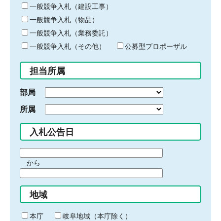
キ
一般競争入札（建設工事）
ー
一般競争入札（物品）
ワ
一般競争入札（業務委託）
ー
ド
一般競争入札（その他）
公募型プロポーザル
を
入
担当所属
力
部局
所属
入札公告日
期
から
間
期
の
間
始
地域
の
ま
終
り
わ
本庁
岐阜地域（本庁除く）