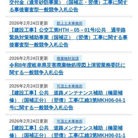
交付金（通常砂防事業）（国補正・翌債）工事に関す
る事後審査型一般競争入札公告
2026年2月24日更新
郡上土木事務所
【建設工事】公交工第HTH－05－01号/公共 通学路
緊急対策補助事業（国補正）（翌債）工事に関する事
後審査型一般競争入札公告
2026年2月24日更新
廃棄物対策課
令和8年度岐阜県災害廃棄物処理図上演習業務委託に
関する一般競争入札公告
2026年2月24日更新
可茂土木事務所
【建設工事】公共 道路メンテナンス補助（橋梁補
修）（国補正分）（翌債）工事/工維3第MKH06-04-1
号に関する一般競争入札公告
2026年2月24日更新
可茂土木事務所
【建設工事】公共 道路メンテナンス補助（橋梁補
修）（国補正分）（翌債）工事/工維3第MKH06-01-1