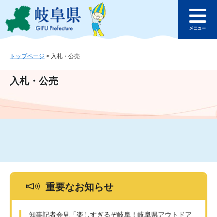
ペ
メ
このページの本文へ
ー
ニ
メ
ジ
ュ
ニ
の
ー
ュ
先
を
ー
頭
飛
トップページ
>
入札・公売
で
ば
す
し
入札・公売
。
て
本
文
へ
重要なお知らせ
知事記者会見「楽しすぎるぞ岐阜！岐阜県アウトドア