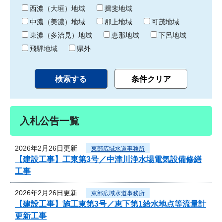
り
西濃（大垣）地域
揖斐地域
中濃（美濃）地域
郡上地域
可茂地域
東濃（多治見）地域
恵那地域
下呂地域
飛騨地域
県外
入札公告一覧
2026年2月26日更新
東部広域水道事務所
【建設工事】工東第3号／中津川浄水場電気設備修繕
工事
2026年2月26日更新
東部広域水道事務所
【建設工事】施工東第3号／恵下第1給水地点等流量計
更新工事