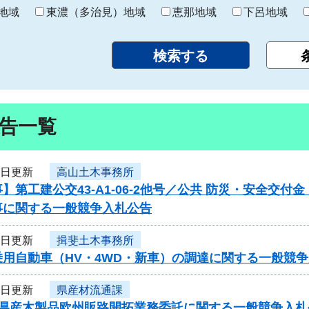
り
地域
東濃（多治見）地域
恵那地域
下呂地域
告一覧
7日更新
高山土木事務所
】第工建公交43-A1-06-2他号／公共 防災・安全交
事に関する一般競争入札公告
7日更新
揖斐土木事務所
乗用自動車（HV・4WD・新車）の調達に関する一般競
7日更新
県産材流通課
度県産木製品欧州販路開拓業務委託に関する一般競争入札