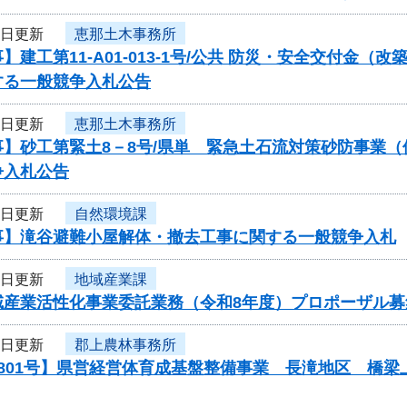
6日更新
恵那土木事務所
】建工第11-A01-013-1号/公共 防災・安全交付金（
する一般競争入札公告
6日更新
恵那土木事務所
】砂工第緊土8－8号/県単 緊急土石流対策砂防事業（
争入札公告
5日更新
自然環境課
事】滝谷避難小屋解体・撤去工事に関する一般競争入札
4日更新
地域産業課
域産業活性化事業委託業務（令和8年度）プロポーザル募
4日更新
郡上農林事務所
0801号】県営経営体育成基盤整備事業 長滝地区 橋