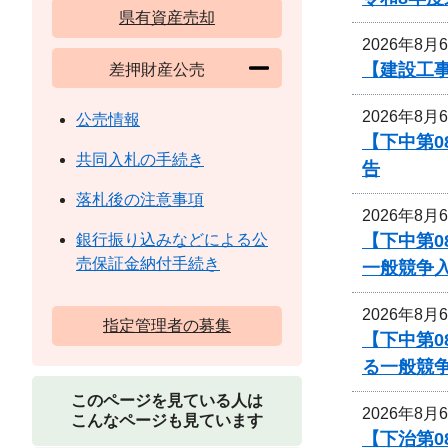
県有資産売却
2026年8月
【建設工
差押財産公売
2026年8月
公売情報
【下中第
共同入札の手続き
告
落札後の注意事項
2026年8月
【下中第
銀行振り込みなどによる公
売保証金納付手続き
一般競争
2026年8月
指定管理者の募集
【下中第
る一般競
このページを見ている人は
2026年8月
こんなページも見ています
【下治第0