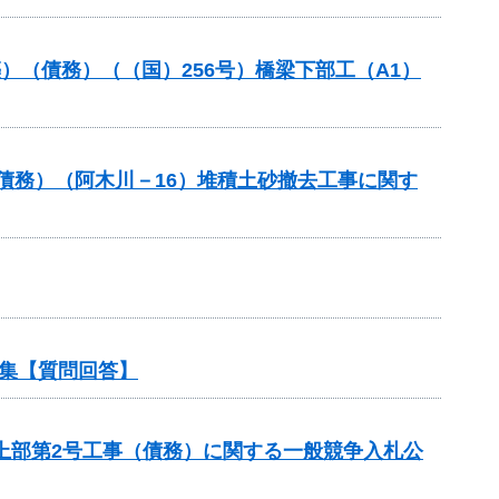
改築）（債務）（（国）256号）橋梁下部工（A1）
債務）（阿木川－16）堆積土砂撤去工事に関す
集【質問回答】
梁上部第2号工事（債務）に関する一般競争入札公