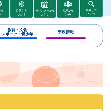
検索して
から
目的から
カレンダーから
組織から
さがす
す
さがす
さがす
さがす
教育・文化
県政情報
スポーツ・青少年
閉
閉
じ
じ
る
る