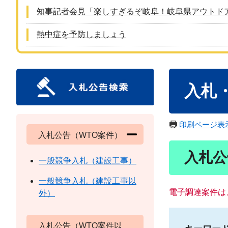
知事記者会見「楽しすぎるぞ岐阜！岐阜県アウトド
熱中症を予防しましょう
本
入札
文
印刷ページ表
入札公告（WTO案件）
入札公
一般競争入札（建設工事）
一般競争入札（建設工事以
電子調達案件は
外）
入札公告（WTO案件以