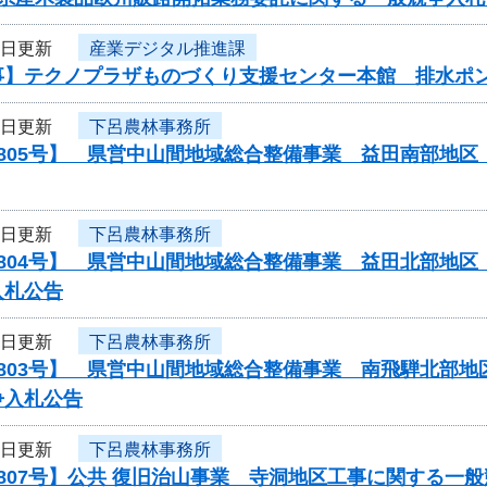
6日更新
産業デジタル推進課
事】テクノプラザものづくり支援センター本館 排水ポ
6日更新
下呂農林事務所
0805号】 県営中山間地域総合整備事業 益田南部地
6日更新
下呂農林事務所
0804号】 県営中山間地域総合整備事業 益田北部地
入札公告
6日更新
下呂農林事務所
0803号】 県営中山間地域総合整備事業 南飛騨北部
争入札公告
6日更新
下呂農林事務所
807号】公共 復旧治山事業 寺洞地区工事に関する一