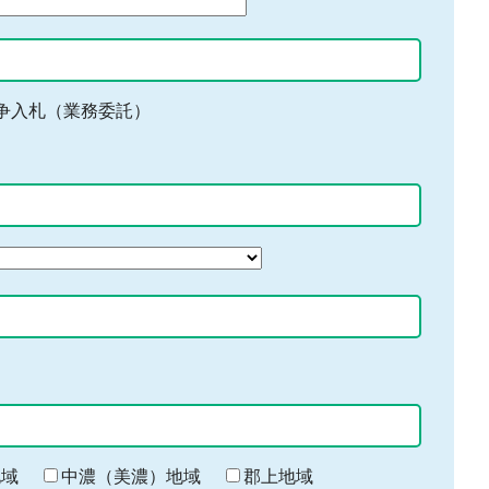
争入札（業務委託）
地域
中濃（美濃）地域
郡上地域