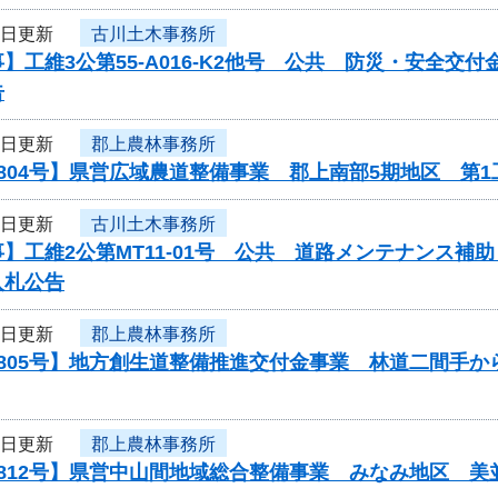
4日更新
古川土木事務所
】工維3公第55-A016-K2他号 公共 防災・安全
告
4日更新
郡上農林事務所
804号】県営広域農道整備事業 郡上南部5期地区 第
4日更新
古川土木事務所
】工維2公第MT11-01号 公共 道路メンテナンス
入札公告
4日更新
郡上農林事務所
0805号】地方創生道整備推進交付金事業 林道二間手
4日更新
郡上農林事務所
0812号】県営中山間地域総合整備事業 みなみ地区 