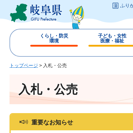
ペ
メ
ふり
ー
ニ
ジ
ュ
の
ー
先
を
くらし・防災
子ども・女性
頭
飛
環境
医療・福祉
で
ば
閉
閉
す
し
じ
じ
。
て
る
る
トップページ
>
入札・公売
本
文
へ
入札・公売
重要なお知らせ