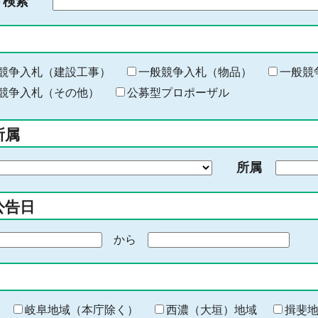
ド検索
検
索
す
る
キ
競争入札（建設工事）
一般競争入札（物品）
一般競
ー
競争入札（その他）
公募型プロポーザル
ワ
ー
所属
ド
を
所属
入
力
公告日
から
期
間
の
終
わ
岐阜地域（本庁除く）
西濃（大垣）地域
揖斐