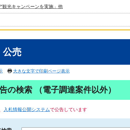
ア観光キャンペーンを実施」他
・公売
示
大きな文字で印刷ページ表示
告の検索 （電子調達案件以外）
、
入札情報公開システム
で公告しています