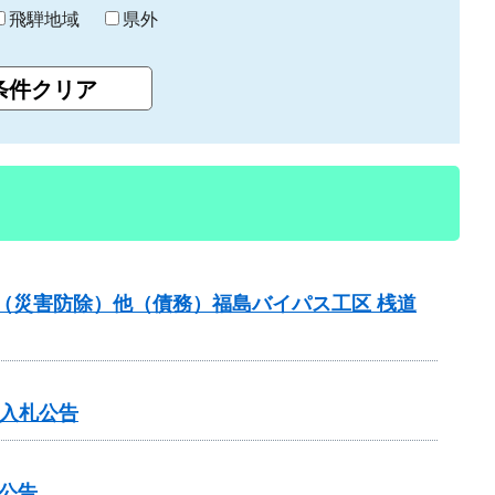
飛騨地域
県外
付金（災害防除）他（債務）福島バイパス工区 桟道
争入札公告
公告