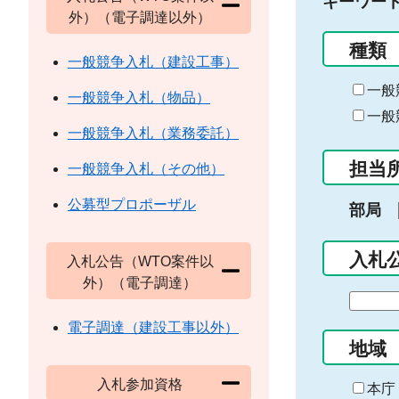
キーワー
外）（電子調達以外）
種類
一般競争入札（建設工事）
一般
一般競争入札（物品）
一般
一般競争入札（業務委託）
担当
一般競争入札（その他）
公募型プロポーザル
部局
入札
入札公告（WTO案件以
外）（電子調達）
期
間
電子調達（建設工事以外）
の
地域
始
入札参加資格
ま
本庁