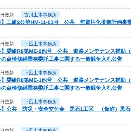
4日更新
古川土木事務所
】工維2公第HM-11-01号 公共 無電柱化推進計画
4日更新
下呂土木事務所
】委維R8第ME-2他号 公共 道路メンテナンス補助
等の点検修繕業務委託工事に関する一般競争入札公告
4日更新
下呂土木事務所
】委維R8第ME-1他号 公共 道路メンテナンス補助
等の点検修繕業務委託工事に関する一般競争入札公告
4日更新
下呂土木事務所
事】公共 防災・安全交付金 黒石1工区 （仮称）黒
4日更新
下呂土木事務所