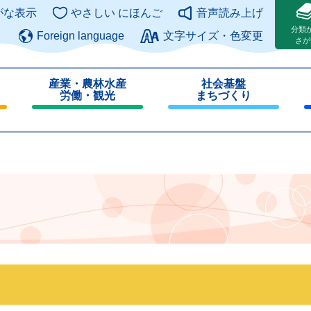
このページの本文へ
がな表示
やさしい にほんご
音声読み上げ
分類
Foreign language
文字サイズ・色変更
さが
産業・農林水産
社会基盤
労働・観光
まちづくり
閉
閉
じ
じ
る
る