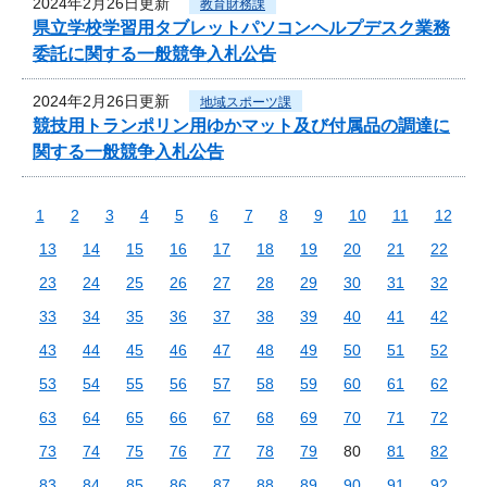
2024年2月26日更新
教育財務課
県立学校学習用タブレットパソコンヘルプデスク業務
委託に関する一般競争入札公告
2024年2月26日更新
地域スポーツ課
競技用トランポリン用ゆかマット及び付属品の調達に
関する一般競争入札公告
1
2
3
4
5
6
7
8
9
10
11
12
13
14
15
16
17
18
19
20
21
22
23
24
25
26
27
28
29
30
31
32
33
34
35
36
37
38
39
40
41
42
43
44
45
46
47
48
49
50
51
52
53
54
55
56
57
58
59
60
61
62
63
64
65
66
67
68
69
70
71
72
73
74
75
76
77
78
79
80
81
82
83
84
85
86
87
88
89
90
91
92