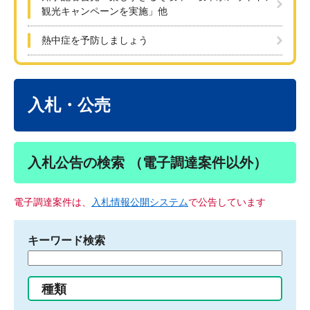
観光キャンペーンを実施」他
熱中症を予防しましょう
本
文
入札・公売
入札公告の検索 （電子調達案件以外）
電子調達案件は、
入札情報公開システム
で公告しています
キーワード検索
検
索
す
種類
る