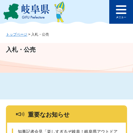
ペ
メ
このページの本文へ
ー
ニ
メ
ジ
ュ
ニ
の
ー
ュ
先
を
ー
頭
飛
トップページ
>
入札・公売
で
ば
す
し
入札・公売
。
て
本
文
へ
重要なお知らせ
知事記者会見「楽しすぎるぞ岐阜！岐阜県アウトドア