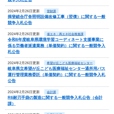
2024年2月26日更新
管財課
揖斐総合庁舎照明設備改修工事（翌債）に関する一般
競争入札公告
2024年2月26日更新
省エネ・再エネ社会推進課
令和6年度岐阜県環境学習コーディネート支援事業に
係る労働者派遣業務（単価契約）に関する一般競争入
札公告
2024年2月26日更新
希望が丘こども医療福祉センター
岐阜県立希望が丘こども医療福祉センター通所用バス
運行管理業務委託（単価契約）に関する一般競争入札
公告
2024年2月26日更新
会計課
R6耐刃手袋の製造に関する一般競争入札公告（会計
課）