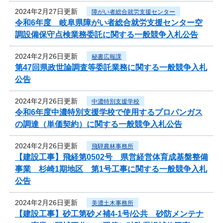
2024年2月27日更新
障がい者総合就労支援センター
令和6年度 岐阜県障がい者総合就労支援センター空
調設備保守点検業務委託に関する一般競争入札公告
2024年2月26日更新
秘書広報課
第47回県政世論調査等委託業務に関する一般競争入札
公告
2024年2月26日更新
中濃特別支援学校
令和6年度中濃特別支援学校で使用するプロパンガス
の調達（単価契約）に関する一般競争入札公告
2024年2月26日更新
飛騨農林事務所
【建設工事】飛経第0502号 県営経営体育成基盤整備
事業 杉崎1期地区 第1号工事に関する一般競争入札
公告
2024年2月26日更新
美濃土木事務所
【建設工事】砂工第砂メ補4-1号/公共 砂防メンテナ