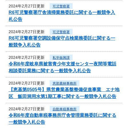
2024年2月27日更新
可児警察署
R6可児警察署庁舎清掃業務委託に関する一般競争入
札公告
2024年2月27日更新
可児警察署
R6可児警察署空調設備保守点検業務委託に関する一
般競争入札公告
2024年2月27日更新
私学振興課
令和6年度岐阜県被害青少年支援センター夜間等電話
相談委託業務に関する一般競争入札公告
2024年2月27日更新
恵那農林事務所
【恵基第0505号】県営農業基盤整備促進事業 エナ地
区 飯田洞用水第1期工事に関する一般競争入札公告
2024年2月27日更新
自動車税事務所
令和6年度自動車税事務所庁舎管理業務委託に関する
一般競争入札公告