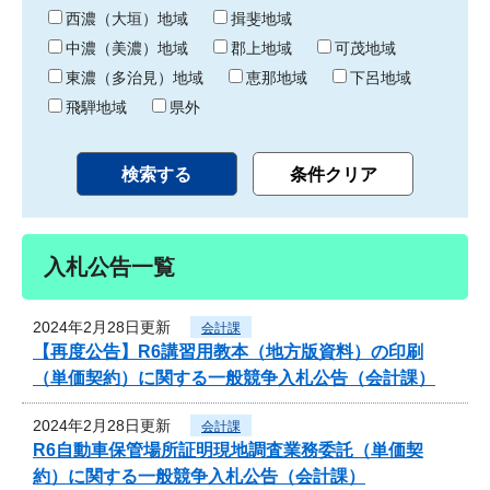
り
西濃（大垣）地域
揖斐地域
中濃（美濃）地域
郡上地域
可茂地域
東濃（多治見）地域
恵那地域
下呂地域
飛騨地域
県外
入札公告一覧
2024年2月28日更新
会計課
【再度公告】R6講習用教本（地方版資料）の印刷
（単価契約）に関する一般競争入札公告（会計課）
2024年2月28日更新
会計課
R6自動車保管場所証明現地調査業務委託（単価契
約）に関する一般競争入札公告（会計課）