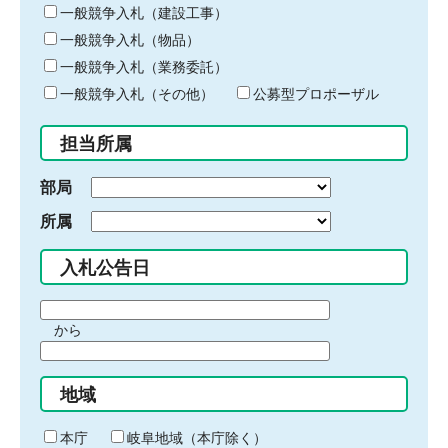
キ
一般競争入札（建設工事）
ー
一般競争入札（物品）
ワ
一般競争入札（業務委託）
ー
ド
一般競争入札（その他）
公募型プロポーザル
を
入
担当所属
力
部局
所属
入札公告日
期
から
間
期
の
間
始
地域
の
ま
終
り
わ
本庁
岐阜地域（本庁除く）