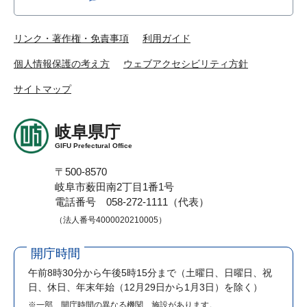
リンク・著作権・免責事項
利用ガイド
個人情報保護の考え方
ウェブアクセシビリティ方針
サイトマップ
岐阜県庁
GIFU Prefectural Office
〒500-8570
岐阜市薮田南2丁目1番1号
電話番号 058-272-1111（代表）
（法人番号4000020210005）
開庁時間
午前8時30分から午後5時15分まで
（土曜日、日曜日、祝
日、休日、年末年始（12月29日から1月3日）を除く）
※一部、開庁時間の異なる機関、施設があります。