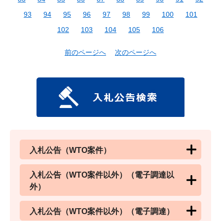
93
94
95
96
97
98
99
100
101
102
103
104
105
106
前のページへ
次のページへ
入札公告（WTO案件）
入札公告（WTO案件以外）（電子調達以
外）
入札公告（WTO案件以外）（電子調達）