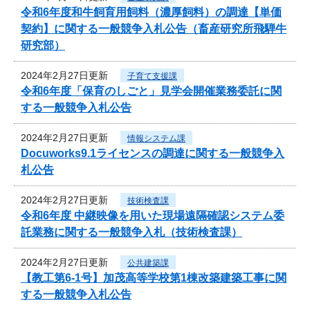
令和6年度和牛飼育用飼料（濃厚飼料）の調達【単価
契約】に関する一般競争入札公告（畜産研究所飛騨牛
研究部）
2024年2月27日更新
子育て支援課
令和6年度「保育のしごと」見学会開催業務委託に関
する一般競争入札公告
2024年2月27日更新
情報システム課
Docuworks9.1ライセンスの調達に関する一般競争入
札公告
2024年2月27日更新
技術検査課
令和6年度 中継映像を用いた現場遠隔確認システム委
託業務に関する一般競争入札（技術検査課）
2024年2月27日更新
公共建築課
【教工第6-1号】加茂高等学校第1棟改築建築工事に関
する一般競争入札公告