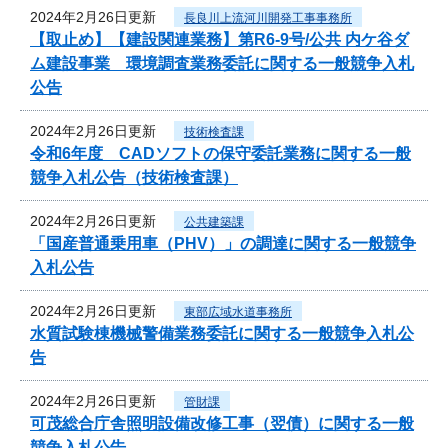
2024年2月26日更新
長良川上流河川開発工事事務所
【取止め】【建設関連業務】第R6-9号/公共 内ケ谷ダ
ム建設事業 環境調査業務委託に関する一般競争入札
公告
2024年2月26日更新
技術検査課
令和6年度 CADソフトの保守委託業務に関する一般
競争入札公告（技術検査課）
2024年2月26日更新
公共建築課
「国産普通乗用車（PHV）」の調達に関する一般競争
入札公告
2024年2月26日更新
東部広域水道事務所
水質試験棟機械警備業務委託に関する一般競争入札公
告
2024年2月26日更新
管財課
可茂総合庁舎照明設備改修工事（翌債）に関する一般
競争入札公告