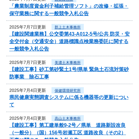
「農業制度資金利子補給管理ソフト」の改修・拡張・
保守業務に関する一般競争入札公告
2025年7月7日更新
郡上土木事務所
【建設関連業務】公交委第43-A012-5号/公共 防災・安
全交付金（交通安全）道路標識点検業務委託に関する
一般競争入札公告
2025年7月7日更新
美濃土木事務所
【建設工事】砂工第砂緊土1号/県単 緊急土石流対策砂
防事業 除石工事
2025年7月4日更新
保健環境研究所
県民健康実態調査システムに係る機器等の更新につい
て
2025年7月4日更新
高山土木事務所
【建設工事】第工建単般9-2号／県単 道路新設改良
（一般分）（国）156号岩瀬工区 道路改良（その2）