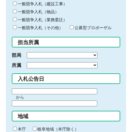
キ
一般競争入札（建設工事）
ー
一般競争入札（物品）
ワ
一般競争入札（業務委託）
ー
ド
一般競争入札（その他）
公募型プロポーザル
を
入
担当所属
力
部局
所属
入札公告日
期
から
間
期
の
間
始
地域
の
ま
終
り
わ
本庁
岐阜地域（本庁除く）