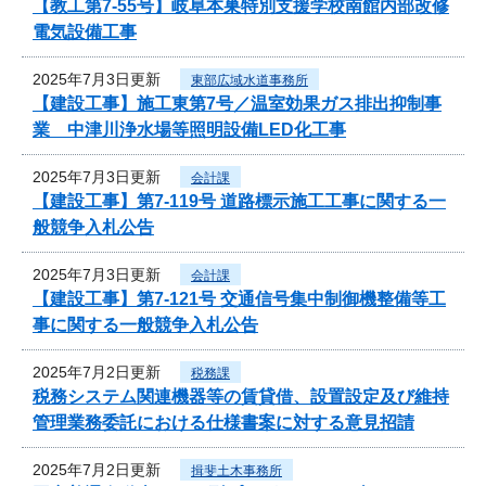
【教工第7-55号】岐阜本巣特別支援学校南館内部改修
電気設備工事
2025年7月3日更新
東部広域水道事務所
【建設工事】施工東第7号／温室効果ガス排出抑制事
業 中津川浄水場等照明設備LED化工事
2025年7月3日更新
会計課
【建設工事】第7-119号 道路標示施工工事に関する一
般競争入札公告
2025年7月3日更新
会計課
【建設工事】第7-121号 交通信号集中制御機整備等工
事に関する一般競争入札公告
2025年7月2日更新
税務課
税務システム関連機器等の賃貸借、設置設定及び維持
管理業務委託における仕様書案に対する意見招請
2025年7月2日更新
揖斐土木事務所