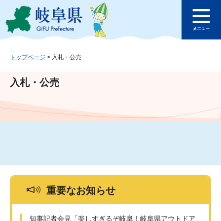
ペ
メ
このページの本文へ
ー
ニ
メ
ジ
ュ
ニ
の
ー
ュ
先
を
ー
頭
飛
トップページ
>
入札・公売
で
ば
す
し
入札・公売
。
て
本
文
へ
重要なお知らせ
知事記者会見「楽しすぎるぞ岐阜！岐阜県アウトドア