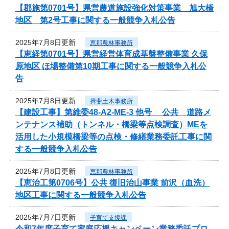
【郡施第0701号】県営農道施設強化対策事業 旭大橋
地区 第2号工事に関する一般競争入札公告
2025年7月8日更新
恵那農林事務所
【恵経第0701号】県営経営体育成基盤整備事業 久保
原地区 ほ場整備第10期工事に関する一般競争入札公
告
2025年7月8日更新
揖斐土木事務所
【建設工事】第維委48-A2-ME-3 他号 公共 道路メ
ンテナンス補助（トンネル・橋梁等点検調査）MEを
活用した小規模橋梁等の点検・修繕業務委託工事に関
する一般競争入札公告
2025年7月8日更新
恵那農林事務所
【恵治工第0706号】公共 復旧治山事業 前沢（血洗）
地区工事に関する一般競争入札公告
2025年7月7日更新
子育て支援課
令和7年度子育て家庭応援キャンペーン業務委託プロ