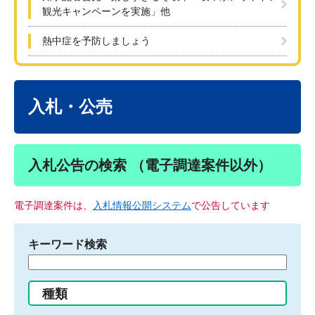
観光キャンペーンを実施」他
熱中症を予防しましょう
本
文
入札・公売
入札公告の検索 （電子調達案件以外）
電子調達案件は、
入札情報公開システム
で公告しています
キーワード検索
検
索
す
種類
る