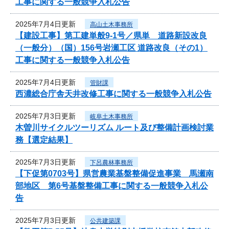
工事に関する一般競争入札公告
2025年7月4日更新
高山土木事務所
【建設工事】第工建単般9-1号／県単 道路新設改良
（一般分）（国）156号岩瀬工区 道路改良（その1）
工事に関する一般競争入札公告
2025年7月4日更新
管財課
西濃総合庁舎天井改修工事に関する一般競争入札公告
2025年7月3日更新
岐阜土木事務所
木曽川サイクルツーリズム ルート及び整備計画検討業
務【選定結果】
2025年7月3日更新
下呂農林事務所
【下促第0703号】県営農業基盤整備促進事業 馬瀬南
部地区 第6号基盤整備工事に関する一般競争入札公
告
2025年7月3日更新
公共建築課