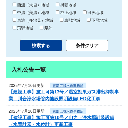
り
西濃（大垣）地域
揖斐地域
中濃（美濃）地域
郡上地域
可茂地域
東濃（多治見）地域
恵那地域
下呂地域
飛騨地域
県外
入札公告一覧
2025年7月10日更新
東部広域水道事務所
【建設工事】施工可第13号／温室効果ガス排出抑制事
業 川合浄水場管内施設照明設備LED化工事
2025年7月10日更新
東部広域水道事務所
【建設工事】施工可第10号／山之上浄水場計装設備
（水質計器・水位計）更新工事