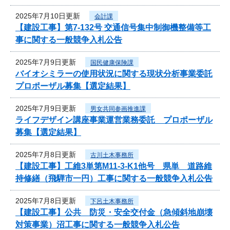
2025年7月10日更新
会計課
【建設工事】第7-132号 交通信号集中制御機整備等工
事に関する一般競争入札公告
2025年7月9日更新
国民健康保険課
バイオシミラーの使用状況に関する現状分析事業委託
プロポーザル募集【選定結果】
2025年7月9日更新
男女共同参画推進課
ライフデザイン講座事業運営業務委託 プロポーザル
募集【選定結果】
2025年7月8日更新
古川土木事務所
【建設工事】工維3単第M11-3-K1他号 県単 道路維
持修繕（飛騨市一円）工事に関する一般競争入札公告
2025年7月8日更新
下呂土木事務所
【建設工事】公共 防災・安全交付金（急傾斜地崩壊
対策事業）沼工事に関する一般競争入札公告