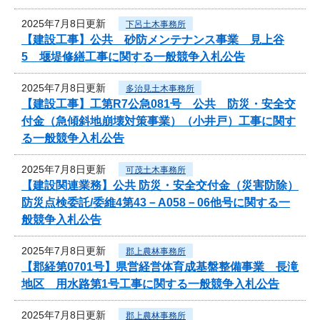
2025年7月8日更新
下呂土木事務所
【建設工事】公共 砂防メンテナンス事業 見上谷
5 堰堤修繕工事に関する一般競争入札公告
2025年7月8日更新
多治見土木事務所
【建設工事】工第R7公急081号 公共 防災・安全交
付金（急傾斜地崩壊対策事業）（小井戸）工事に関す
る一般競争入札公告
2025年7月8日更新
可茂土木事務所
【建設関連業務】公共 防災・安全交付金（災害防除）
防災点検委託/委維4第43－A058－06他号に関する一
般競争入札公告
2025年7月8日更新
郡上農林事務所
【郡経第0701号】県営経営体育成基盤整備事業 長滝
地区 用水路第1号工事に関する一般競争入札公告
2025年7月8日更新
郡上農林事務所