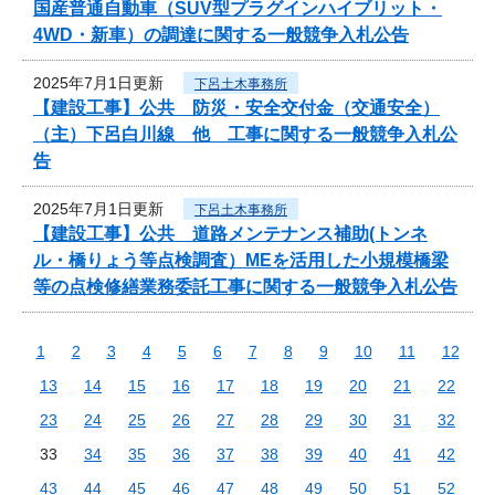
国産普通自動車（SUV型プラグインハイブリット・
4WD・新車）の調達に関する一般競争入札公告
2025年7月1日更新
下呂土木事務所
【建設工事】公共 防災・安全交付金（交通安全）
（主）下呂白川線 他 工事に関する一般競争入札公
告
2025年7月1日更新
下呂土木事務所
【建設工事】公共 道路メンテナンス補助(トンネ
ル・橋りょう等点検調査）MEを活用した小規模橋梁
等の点検修繕業務委託工事に関する一般競争入札公告
1
2
3
4
5
6
7
8
9
10
11
12
13
14
15
16
17
18
19
20
21
22
23
24
25
26
27
28
29
30
31
32
33
34
35
36
37
38
39
40
41
42
43
44
45
46
47
48
49
50
51
52