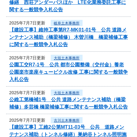
修繕 西荘アンダーパスほか LTE化業務委託工事に
関する一般競争入札公告
2025年7月7日更新
岐阜土木事務所
【建設工事】維持工事第R7-MK01-01号 公共 道路メ
ンテナンス補助（橋梁補修） 木曽川橋 橋梁補修工事
に関する一般競争入札公告
2025年7月7日更新
大垣土木事務所
公園工交R7-1号 公共 都市公園整備（交付金）養老
公園楽市楽座キュービクル改修 工事に関する一般競争
入札公告
2025年7月7日更新
大垣土木事務所
公維工第橋補1号 公共 道路メンテナンス補助（橋梁
補修）多芸橋 橋梁補修工事に関する一般競争入札公告
2025年7月7日更新
古川土木事務所
【建設工事】工維2公第MT11-03号 公共 道路メン
テナンス補助（トンネル修繕）巣納谷トンネル照明施