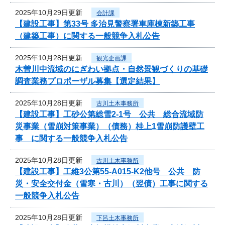
2025年10月29日更新
会計課
【建設工事】第33号 多治見警察署車庫棟新築工事
（建築工事）に関する一般競争入札公告
2025年10月28日更新
観光企画課
木曽川中流域のにぎわい拠点・自然景観づくりの基礎
調査業務プロポーザル募集【選定結果】
2025年10月28日更新
古川土木事務所
【建設工事】工砂公第総雪2-1号 公共 総合流域防
災事業（雪崩対策事業）（債務）桂上1雪崩防護壁工
事 に関する一般競争入札公告
2025年10月28日更新
古川土木事務所
【建設工事】工維3公第55-A015-K2他号 公共 防
災・安全交付金（雪寒・古川）（翌債）工事に関する
一般競争入札公告
2025年10月28日更新
下呂土木事務所