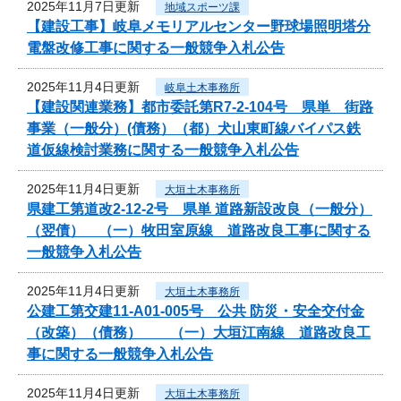
2025年11月7日更新
地域スポーツ課
【建設工事】岐阜メモリアルセンター野球場照明塔分
電盤改修工事に関する一般競争入札公告
2025年11月4日更新
岐阜土木事務所
【建設関連業務】都市委託第R7-2-104号 県単 街路
事業（一般分）(債務）（都）犬山東町線バイパス鉄
道仮線検討業務に関する一般競争入札公告
2025年11月4日更新
大垣土木事務所
県建工第道改2-12-2号 県単 道路新設改良（一般分）
（翌債） （一）牧田室原線 道路改良工事に関する
一般競争入札公告
2025年11月4日更新
大垣土木事務所
公建工第交建11-A01-005号 公共 防災・安全交付金
（改築）（債務） （一）大垣江南線 道路改良工
事に関する一般競争入札公告
2025年11月4日更新
大垣土木事務所