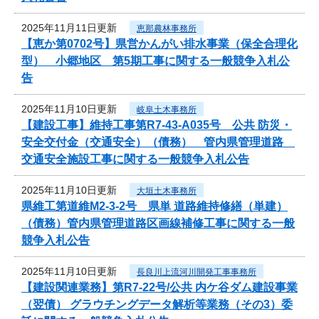
2025年11月11日更新
恵那農林事務所
【恵か第0702号】県営かんがい排水事業（保全合理化
型） 小郷地区 第5期工事に関する一般競争入札公
告
2025年11月10日更新
岐阜土木事務所
【建設工事】維持工事第R7-43-A035号 公共 防災・
安全交付金（交通安全）（債務） 管内県管理道路
交通安全施設工事に関する一般競争入札公告
2025年11月10日更新
大垣土木事務所
県維工第道維M2-3-2号 県単 道路維持修繕（単建）
（債務）管内県管理道路区画線補修工事に関する一般
競争入札公告
2025年11月10日更新
長良川上流河川開発工事事務所
【建設関連業務】第R7-22号/公共 内ケ谷ダム建設事業
（翌債） グラウチングデータ解析等業務（その3）委