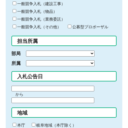
キ
一般競争入札（建設工事）
ー
一般競争入札（物品）
ワ
一般競争入札（業務委託）
ー
ド
一般競争入札（その他）
公募型プロポーザル
を
入
担当所属
力
部局
所属
入札公告日
期
から
間
期
の
間
始
地域
の
ま
終
り
わ
本庁
岐阜地域（本庁除く）