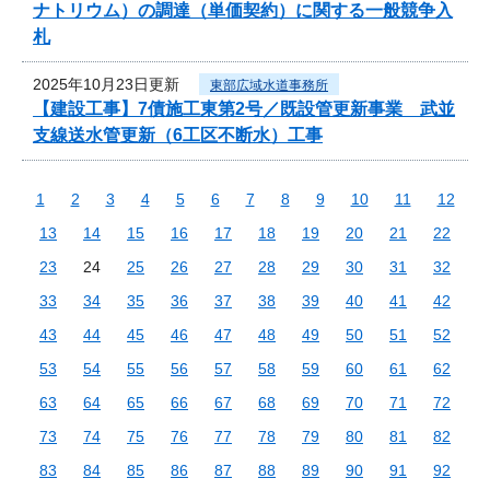
ナトリウム）の調達（単価契約）に関する一般競争入
札
2025年10月23日更新
東部広域水道事務所
【建設工事】7債施工東第2号／既設管更新事業 武並
支線送水管更新（6工区不断水）工事
1
2
3
4
5
6
7
8
9
10
11
12
13
14
15
16
17
18
19
20
21
22
23
24
25
26
27
28
29
30
31
32
33
34
35
36
37
38
39
40
41
42
43
44
45
46
47
48
49
50
51
52
53
54
55
56
57
58
59
60
61
62
63
64
65
66
67
68
69
70
71
72
73
74
75
76
77
78
79
80
81
82
83
84
85
86
87
88
89
90
91
92