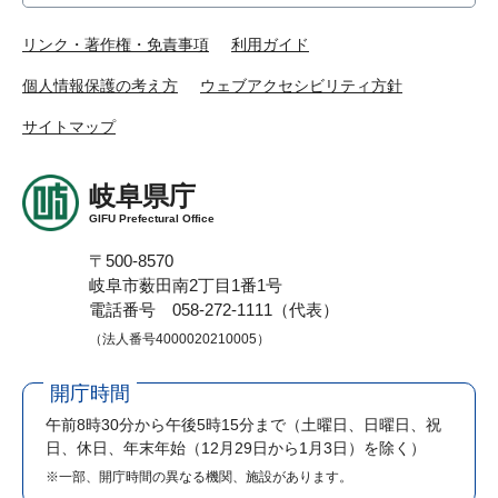
リンク・著作権・免責事項
利用ガイド
個人情報保護の考え方
ウェブアクセシビリティ方針
サイトマップ
岐阜県庁
GIFU Prefectural Office
〒500-8570
岐阜市薮田南2丁目1番1号
電話番号 058-272-1111（代表）
（法人番号4000020210005）
開庁時間
午前8時30分から午後5時15分まで
（土曜日、日曜日、祝
日、休日、年末年始（12月29日から1月3日）を除く）
※一部、開庁時間の異なる機関、施設があります。