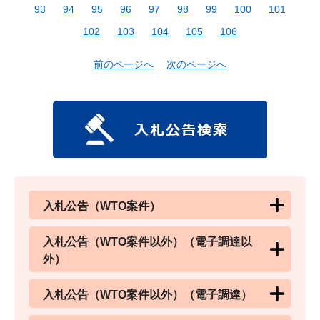
93
94
95
96
97
98
99
100
101
102
103
104
105
106
前のページへ
次のページへ
入札公告（WTO案件）
入札公告（WTO案件以外）（電子調達以
外）
入札公告（WTO案件以外）（電子調達）