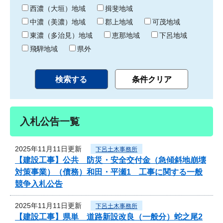
り
西濃（大垣）地域
揖斐地域
中濃（美濃）地域
郡上地域
可茂地域
東濃（多治見）地域
恵那地域
下呂地域
飛騨地域
県外
入札公告一覧
2025年11月11日更新
下呂土木事務所
【建設工事】公共 防災・安全交付金（急傾斜地崩壊
対策事業）（債務）和田・平瀬1 工事に関する一般
競争入札公告
2025年11月11日更新
下呂土木事務所
【建設工事】県単 道路新設改良（一般分）蛇之尾2