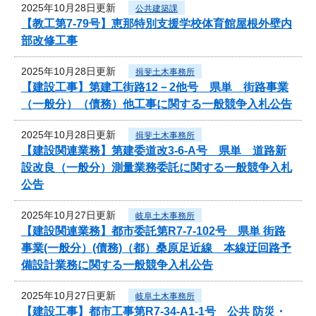
2025年10月28日更新
公共建築課
【教工第7-79号】恵那特別支援学校体育館屋根外壁内
部改修工事
2025年10月28日更新
揖斐土木事務所
【建設工事】第建工街路12－2他号 県単 街路事業
（一般分）（債務）他工事に関する一般競争入札公告
2025年10月28日更新
揖斐土木事務所
【建設関連業務】第建委道改3-6-A号 県単 道路新
設改良（一般分）測量業務委託に関する一般競争入札
公告
2025年10月27日更新
岐阜土木事務所
【建設関連業務】都市委託第R7-7-102号 県単 街路
事業(一般分）(債務)（都）桑原足近線 本線迂回路予
備設計業務に関する一般競争入札公告
2025年10月27日更新
岐阜土木事務所
【建設工事】都市工事第R7-34-A1-1号 公共 防災・