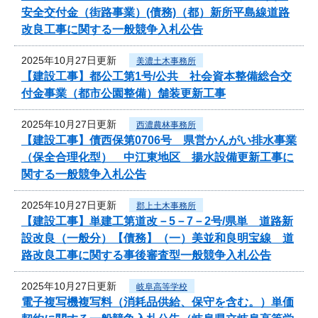
安全交付金（街路事業）(債務)（都）新所平島線道路
改良工事に関する一般競争入札公告
2025年10月27日更新
美濃土木事務所
【建設工事】都公工第1号/公共 社会資本整備総合交
付金事業（都市公園整備）舗装更新工事
2025年10月27日更新
西濃農林事務所
【建設工事】債西保第0706号 県営かんがい排水事業
（保全合理化型） 中江東地区 揚水設備更新工事に
関する一般競争入札公告
2025年10月27日更新
郡上土木事務所
【建設工事】単建工第道改－5－7－2号/県単 道路新
設改良（一般分）【債務】（一）美並和良明宝線 道
路改良工事に関する事後審査型一般競争入札公告
2025年10月27日更新
岐阜高等学校
電子複写機複写料（消耗品供給、保守を含む。）単価