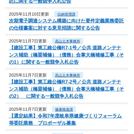
託に関する一般競争入札公告
2025年11月10日更新
出納管理課
次期電子調達システム構築に向けた要件定義業務委託
の仕様書案に対する意見招請に関する公告
2025年11月7日更新
高山土木事務所
【建設工事】第工維公橋R7-1号／公共 道路メンテナ
ンス補助（橋梁補修）（債務）合掌大橋補修工事（そ
の1）に関する一般競争入札公告
2025年11月7日更新
高山土木事務所
【建設工事】第工維公橋R7-2号／公共 道路メンテナ
ンス補助（橋梁補修）（債務）合掌大橋補修工事（そ
の2） に関する一般競争入札公告
2025年11月7日更新
健康推進課
【選定結果】令和7年度岐阜県健康づくりフォーラム
等委託業務 プロポーザル募集