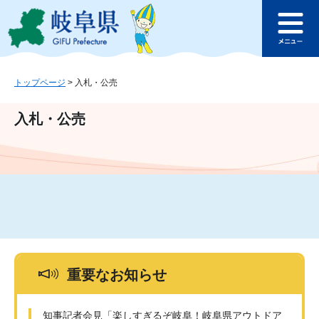
ペ
メ
このページの本文へ
ー
ニ
メ
ジ
ュ
ニ
の
ー
ュ
先
を
ー
頭
飛
トップページ
>
入札・公売
で
ば
す
し
入札・公売
。
て
本
文
へ
重要なお知らせ
知事記者会見「楽しすぎるぞ岐阜！岐阜県アウトドア