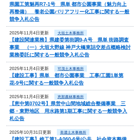
県園工第魅再R7-1号 県単 都市公園事業（魅力向上
再整備） 養老公園バリアフリー化工事に関する一般
競争入札公告
2025年11月4日更新
大垣土木事務所
【建設関連業務】県建委第街調9-A号 県単 街路調査
事業 （一）大垣大野線 神戸大橋東詰交差点概略検討
業務委託に関する一般競争入札公告
2025年11月4日更新
可茂土木事務所
【建設工事】県単 都市公園事業 工事/工園1単第
花-9号に関する一般競争入札公告
2025年11月4日更新
恵那農林事務所
【恵中第0702号】県営中山間地域総合整備事業 三
郷・東野地区 用水路第1期工事に関する一般競争入
札公告
2025年10月31日更新
美濃土木事務所
【建設工事】維工第1-A060-6号/公共 社会資本整備