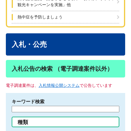
観光キャンペーンを実施」他
熱中症を予防しましょう
本
文
入札・公売
入札公告の検索 （電子調達案件以外）
電子調達案件は、
入札情報公開システム
で公告しています
キーワード検索
検
索
す
種類
る