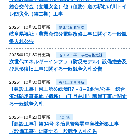
総合交付金（交通安全）他（債務）道の駅むげ川トイ
レ防災化（第二期）工事
2025年10月31日更新
健康福祉政策課
岐阜県福祉・農業会館分電盤改修工事に関する一般競
争入札公告
2025年10月30日更新
省エネ・再エネ社会推進課
次世代エネルギーインフラ（防災モデル）設備撤去及
び原形復旧工事に関する一般競争入札公告
2025年10月30日更新
恵那土木事務所
【建設工事】河工第公総清R7－8－2他号/公共 総合
流域防災事業他（債務）（千旦林川）護岸工事に関す
る一般競争入札
2025年10月29日更新
会計課
【建設工事】第34号 多治見警察署車庫棟新築工事
（設備工事）に関する一般競争入札公告