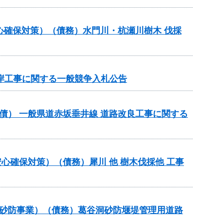
心確保対策）（債務）水門川・杭瀬川樹木 伐採
削護岸工事に関する一般競争入札公告
（翌債） 一般県道赤坂垂井線 道路改良工事に関する
心確保対策）（債務）犀川 他 樹木伐採他 工事
常砂防事業）（債務）葛谷洞砂防堰堤管理用道路