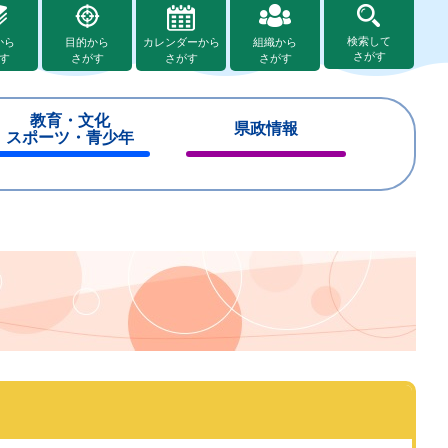
検索して
から
目的から
カレンダーから
組織から
さがす
す
さがす
さがす
さがす
教育・文化
県政情報
スポーツ・青少年
閉
閉
じ
じ
る
る