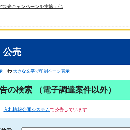
ア観光キャンペーンを実施」他
・公売
示
大きな文字で印刷ページ表示
告の検索 （電子調達案件以外）
、
入札情報公開システム
で公告しています