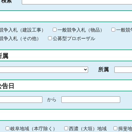
ド検索
検
索
す
る
キ
競争入札（建設工事）
一般競争入札（物品）
一般競
ー
競争入札（その他）
公募型プロポーザル
ワ
ー
所属
ド
を
所属
入
力
公告日
から
期
間
の
終
わ
岐阜地域（本庁除く）
西濃（大垣）地域
揖斐