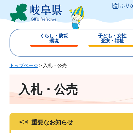
ペ
メ
ふり
ー
ニ
ジ
ュ
の
ー
先
を
くらし・防災
子ども・女性
頭
飛
環境
医療・福祉
で
ば
閉
閉
す
し
じ
じ
。
て
る
る
トップページ
>
入札・公売
本
文
へ
入札・公売
重要なお知らせ