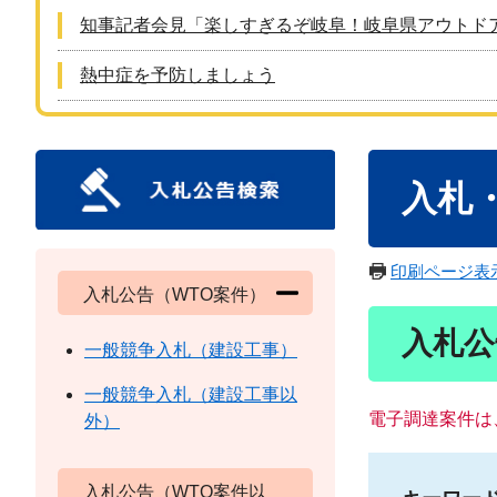
知事記者会見「楽しすぎるぞ岐阜！岐阜県アウトド
熱中症を予防しましょう
本
入札
文
印刷ページ表
入札公告（WTO案件）
入札公
一般競争入札（建設工事）
一般競争入札（建設工事以
電子調達案件は
外）
入札公告（WTO案件以