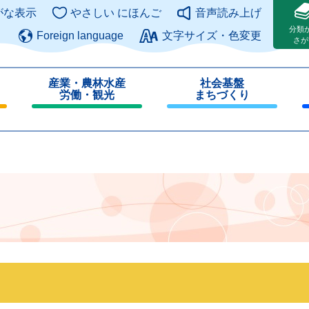
このページの本文へ
がな表示
やさしい にほんご
音声読み上げ
分類
Foreign language
文字サイズ・色変更
さが
産業・農林水産
社会基盤
労働・観光
まちづくり
閉
閉
じ
じ
る
る