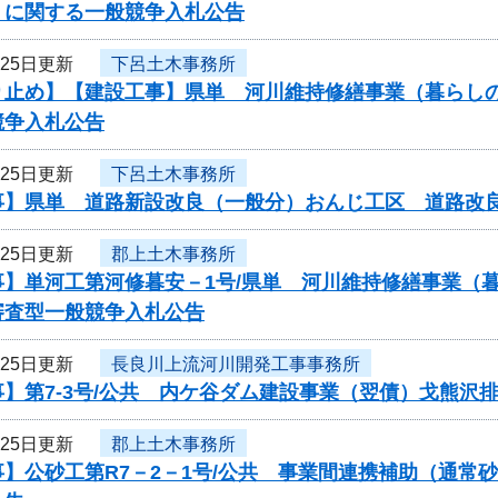
 に関する一般競争入札公告
月25日更新
下呂土木事務所
り止め】【建設工事】県単 河川維持修繕事業（暮らし
競争入札公告
月25日更新
下呂土木事務所
事】県単 道路新設改良（一般分）おんじ工区 道路改
月25日更新
郡上土木事務所
事】単河工第河修暮安－1号/県単 河川維持修繕事業（
審査型一般競争入札公告
月25日更新
長良川上流河川開発工事事務所
】第7-3号/公共 内ケ谷ダム建設事業（翌債）戈熊沢
月25日更新
郡上土木事務所
事】公砂工第R7－2－1号/公共 事業間連携補助（通常