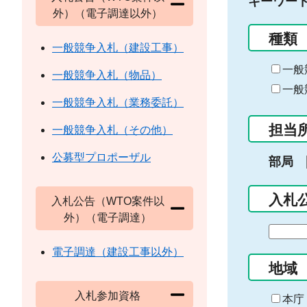
キーワー
外）（電子調達以外）
種類
一般競争入札（建設工事）
一般
一般競争入札（物品）
一般
一般競争入札（業務委託）
担当
一般競争入札（その他）
公募型プロポーザル
部局
入札
入札公告（WTO案件以
外）（電子調達）
期
間
電子調達（建設工事以外）
の
地域
始
入札参加資格
ま
本庁