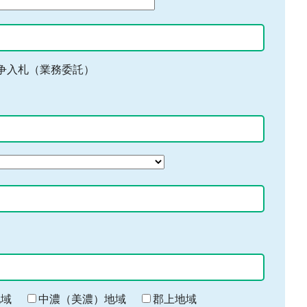
争入札（業務委託）
地域
中濃（美濃）地域
郡上地域