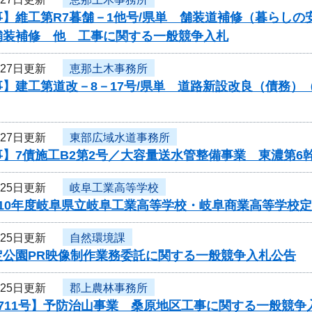
】維工第R7暮舗－1他号/県単 舗装道補修（暮らしの
舗装補修 他 工事に関する一般競争入札
月27日更新
恵那土木事務所
】建工第道改－8－17号/県単 道路新設改良（債務）
月27日更新
東部広域水道事務所
】7債施工B2第2号／大容量送水管整備事業 東濃第6
月25日更新
岐阜工業高等学校
ら10年度岐阜県立岐阜工業高等学校・岐阜商業高等学校
月25日更新
自然環境課
定公園PR映像制作業務委託に関する一般競争入札公告
月25日更新
郡上農林事務所
711号】予防治山事業 桑原地区工事に関する一般競争