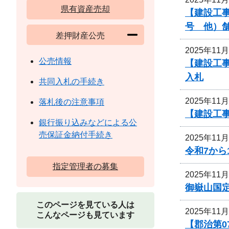
県有資産売却
【建設工事
号 他）
差押財産公売
2025年11
公売情報
【建設工事
入札
共同入札の手続き
2025年11
落札後の注意事項
【建設工事
銀行振り込みなどによる公
売保証金納付手続き
2025年11
令和7か
指定管理者の募集
2025年11
御嶽山国
このページを見ている人は
2025年11
こんなページも見ています
【郡治第0