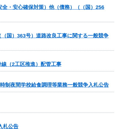
安全・安心確保対策）他（債務）（（国）256
（（国）363号）道路改良工事に関する一般競争
幹線（2工区推進）配管工事
定時制夜間学校給食調理等業務一般競争入札公告
入札公告