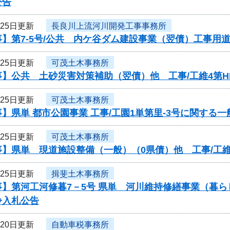
公告
月25日更新
長良川上流河川開発工事事務所
】第7-5号/公共 内ケ谷ダム建設事業（翌債）工事用
月25日更新
可茂土木事務所
】公共 土砂災害対策補助（翌債）他 工事/工維4第HD
月25日更新
可茂土木事務所
】県単 都市公園事業 工事/工園1単第里-3号に関する
月25日更新
可茂土木事務所
】県単 現道施設整備（一般）（0県債）他 工事/工維
月25日更新
揖斐土木事務所
事】第河工河修暮7－5号 県単 河川維持修繕事業（暮
争入札公告
月20日更新
自動車税事務所