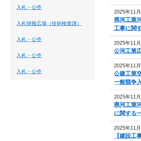
入札・公売
2025年11
県河工第河
入札情報広場（技術検査課）
工事に関
入札・公売
2025年11
公河工第広
入札・公売
2025年11
入札・公売
公建工第交
一般競争
2025年11
県河工第河
に関する
2025年11
【建設工事