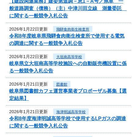
【建設関連業務】建委第道調－恵1－A号／県単 一
般道路調査（債務）（主）中津川田立線 測量委託
に関する一般競争入札公告
2026年1月22日更新
飛騨食肉衛生検査所
令和8年度岐阜県飛騨食肉衛生検査所で使用する電気
の調達に関する一般競争入札公告
2026年1月22日更新
大垣南高等学校
岐阜県立大垣南高等学校施設への自動販売機設置に係
る一般競争入札公告
2026年1月21日更新
図書館
岐阜県図書館カフェ運営事業者プロポーザル募集【選
定結果】
2026年1月21日更新
海津明誠高等学校
令和8年度海津明誠高等学校で使用するLPガスの調達
に関する一般競争入札公告