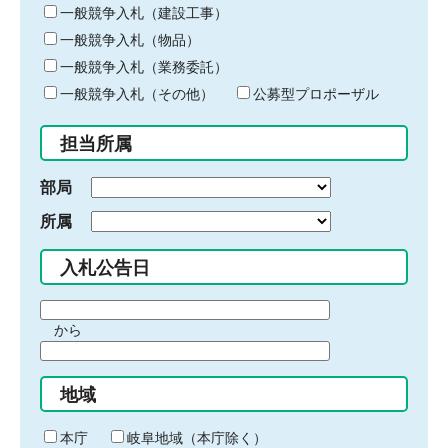
キ
一般競争入札（建設工事）
ー
一般競争入札（物品）
ワ
一般競争入札（業務委託）
ー
ド
一般競争入札（その他）
公募型プロポーザル
を
入
担当所属
力
部局
所属
入札公告日
期
から
間
期
の
間
始
地域
の
ま
終
り
わ
本庁
岐阜地域（本庁除く）