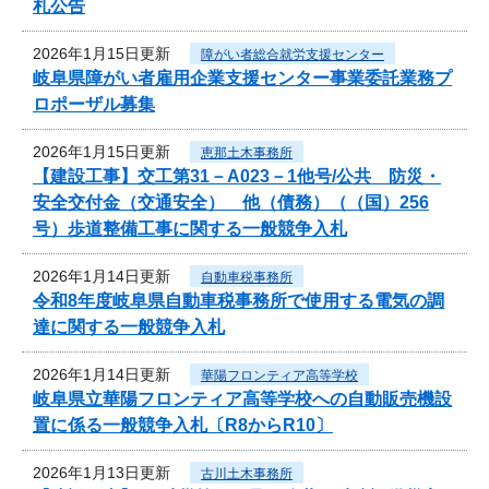
札公告
2026年1月15日更新
障がい者総合就労支援センター
岐阜県障がい者雇用企業支援センター事業委託業務プ
ロポーザル募集
2026年1月15日更新
恵那土木事務所
【建設工事】交工第31－A023－1他号/公共 防災・
安全交付金（交通安全） 他（債務）（（国）256
号）歩道整備工事に関する一般競争入札
2026年1月14日更新
自動車税事務所
令和8年度岐阜県自動車税事務所で使用する電気の調
達に関する一般競争入札
2026年1月14日更新
華陽フロンティア高等学校
岐阜県立華陽フロンティア高等学校への自動販売機設
置に係る一般競争入札〔R8からR10〕
2026年1月13日更新
古川土木事務所