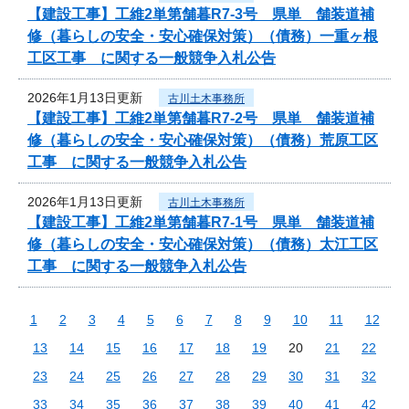
【建設工事】工維2単第舗暮R7-3号 県単 舗装道補
修（暮らしの安全・安心確保対策）（債務）一重ヶ根
工区工事 に関する一般競争入札公告
2026年1月13日更新
古川土木事務所
【建設工事】工維2単第舗暮R7-2号 県単 舗装道補
修（暮らしの安全・安心確保対策）（債務）荒原工区
工事 に関する一般競争入札公告
2026年1月13日更新
古川土木事務所
【建設工事】工維2単第舗暮R7-1号 県単 舗装道補
修（暮らしの安全・安心確保対策）（債務）太江工区
工事 に関する一般競争入札公告
1
2
3
4
5
6
7
8
9
10
11
12
13
14
15
16
17
18
19
20
21
22
23
24
25
26
27
28
29
30
31
32
33
34
35
36
37
38
39
40
41
42