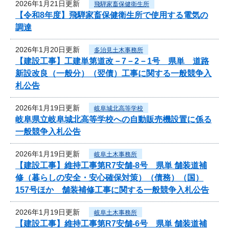
2026年1月21日更新
飛騨家畜保健衛生所
【令和8年度】飛騨家畜保健衛生所で使用する電気の
調達
2026年1月20日更新
多治見土木事務所
【建設工事】工建単第道改－7－2－1号 県単 道路
新設改良（一般分）（翌債）工事に関する一般競争入
札公告
2026年1月19日更新
岐阜城北高等学校
岐阜県立岐阜城北高等学校への自動販売機設置に係る
一般競争入札公告
2026年1月19日更新
岐阜土木事務所
【建設工事】維持工事第R7安舗-8号 県単 舗装道補
修（暮らしの安全・安心確保対策）（債務）（国）
157号ほか 舗装補修工事に関する一般競争入札公告
2026年1月19日更新
岐阜土木事務所
【建設工事】維持工事第R7安舗-6号 県単 舗装道補