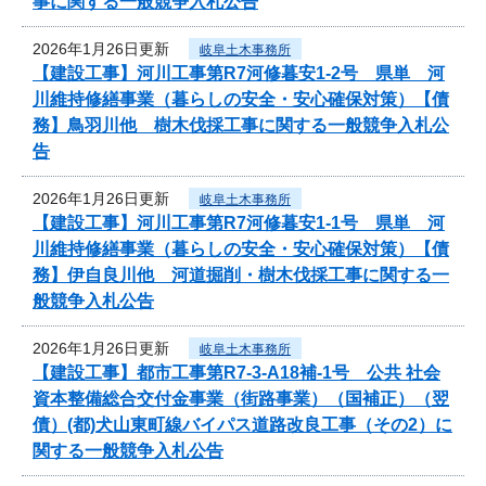
事に関する一般競争入札公告
2026年1月26日更新
岐阜土木事務所
【建設工事】河川工事第R7河修暮安1-2号 県単 河
川維持修繕事業（暮らしの安全・安心確保対策）【債
務】鳥羽川他 樹木伐採工事に関する一般競争入札公
告
2026年1月26日更新
岐阜土木事務所
【建設工事】河川工事第R7河修暮安1-1号 県単 河
川維持修繕事業（暮らしの安全・安心確保対策）【債
務】伊自良川他 河道掘削・樹木伐採工事に関する一
般競争入札公告
2026年1月26日更新
岐阜土木事務所
【建設工事】都市工事第R7-3-A18補-1号 公共 社会
資本整備総合交付金事業（街路事業）（国補正）（翌
債）(都)犬山東町線バイパス道路改良工事（その2）に
関する一般競争入札公告