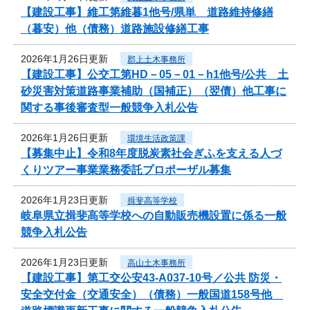
【建設工事】維工第維暮1他号/県単 道路維持修繕
（暮安）他（債務）道路施設修繕工事
2026年1月26日更新
郡上土木事務所
【建設工事】公交工第HD－05－01－h1他号/公共 土
砂災害対策道路事業補助（国補正）（翌債）他工事に
関する事後審査型一般競争入札公告
2026年1月26日更新
環境生活政策課
【募集中止】令和8年度脱炭素社会ぎふを支える人づ
くりツアー事業業務委託プロポーザル募集
2026年1月23日更新
揖斐高等学校
岐阜県立揖斐高等学校への自動販売機設置に係る一般
競争入札公告
2026年1月23日更新
高山土木事務所
【建設工事】第工交公安43-A037-10号／公共 防災・
安全交付金（交通安全）（債務）一般国道158号他