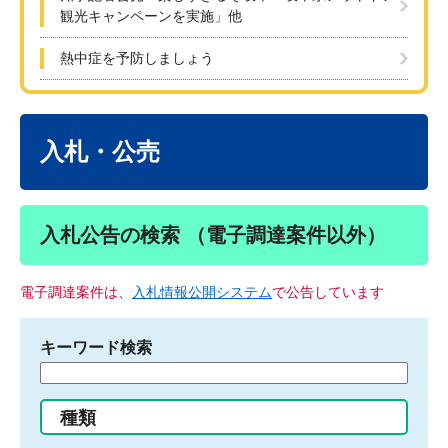
観光キャンペーンを実施」他
熱中症を予防しましょう
本
文
入札・公売
入札公告の検索 （電子調達案件以外）
電子調達案件は、
入札情報公開システム
で公告しています
キーワード検索
検
索
す
種類
る