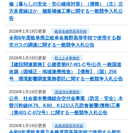
修（暮らしの安全・安心確保対策）（債務）（主）北
方多度線ほか 舗装補修工事に関する一般競争入札公
告
2026年1月19日更新
岐阜各務野高等学校
令和8年度岐阜県立岐阜各務野高等学校で使用する都
市ガスの調達に関する一般競争入札公告
2026年1月19日更新
郡上土木事務所
【建設関連業務】公建委第R7-W1-C号/公共 一般国道
改築（国補正・地域連携推進）【債務】（国）256
号 環境影響調査業務委託に関する一般競争入札公告
2026年1月19日更新
流域浄水事務所
公共 社会資本整備総合交付金事業（防災・安全）木
曽川幹線(K79、K80、K121)人孔防食被覆(債務)工事
（第401-C-072号）に関する一般競争入札公告
2026年1月19日更新
各務原西高等学校
令和8年度岐阜県立各務原西高等学校で使用する都市