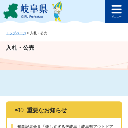
ペ
メ
このページの本文へ
ー
ニ
メ
ジ
ュ
ニ
の
ー
ュ
先
を
ー
頭
飛
トップページ
>
入札・公売
で
ば
す
し
入札・公売
。
て
本
文
へ
重要なお知らせ
知事記者会見「楽しすぎるぞ岐阜！岐阜県アウトドア