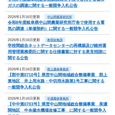
ガスの調達に関する一般競争入札公告
2026年1月16日更新
中山間農業研究所
令和8年度岐阜県中山間農業研究所庁舎で使用する電
気の調達（単価契約）に関する一般競争入札公告
2026年1月16日更新
教育財務課
学校間総合ネットデータセンターの再構築及び維持運
用管理業務委託に関する仕様書案に対する意見招請に
関する公告
2026年1月16日更新
郡上農林事務所
【郡中第0710号】県営中山間地域総合整備事業 郡上
東地区 井上用水路・中切用水路第1号工事に関する
一般競争入札公告
2026年1月16日更新
中濃農林事務所
【中中第0703号】県営中山間地域総合整備事業 美濃
関地区 中央揚水機場改修工事 に関する一般競争入