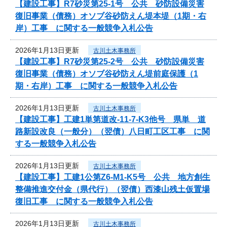
【建設工事】R7砂災第25-1号 公共 砂防設備災害
復旧事業（債務）オソブ谷砂防えん堤本堤（1期・右
岸）工事 に関する一般競争入札公告
2026年1月13日更新
古川土木事務所
【建設工事】R7砂災第25-2号 公共 砂防設備災害
復旧事業（債務）オソブ谷砂防えん堤前庭保護（1
期・右岸）工事 に関する一般競争入札公告
2026年1月13日更新
古川土木事務所
【建設工事】工建1単第道改-11-7-K3他号 県単 道
路新設改良（一般分）（翌債）八日町工区工事 に関
する一般競争入札公告
2026年1月13日更新
古川土木事務所
【建設工事】工建1公第Z6-M1-K5号 公共 地方創生
整備推進交付金（県代行）（翌債）西漆山残土仮置場
復旧工事 に関する一般競争入札公告
2026年1月13日更新
古川土木事務所