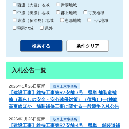
り
西濃（大垣）地域
揖斐地域
中濃（美濃）地域
郡上地域
可茂地域
東濃（多治見）地域
恵那地域
下呂地域
飛騨地域
県外
入札公告一覧
2026年1月26日更新
岐阜土木事務所
【建設工事】維持工事第R7安舗-7号 県単 舗装道補
修（暮らしの安全・安心確保対策）（債務）(一)神崎
高富線ほか 舗装補修工事に関する一般競争入札公告
2026年1月26日更新
岐阜土木事務所
【建設工事】維持工事第R7安舗-4号 県単 舗装道補