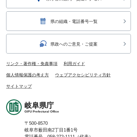
県の組織・電話番号一覧
県政へのご意見・ご提案
リンク・著作権・免責事項
利用ガイド
個人情報保護の考え方
ウェブアクセシビリティ方針
サイトマップ
岐阜県庁
GIFU Prefectural Office
〒500-8570
岐阜市薮田南2丁目1番1号
電話番号 058-272-1111（代表）