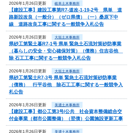
2026年1月26日更新
岐阜土木事務所
【建設工事】建設工事第R7-道改-1-19-2号 県単 道
路新設改良（一般分）（ゼロ県債）（一）桑原下中
線 道路改良工事に関する一般競争入札公告
2026年1月26日更新
大垣土木事務所
県砂工第緊土暮R7-1号 県単 緊急土石流対策砂防事業
（暮らしの安全・安心確保対策）（債務）住吉谷他
除 石工工事に関する一般競争入札公告
2026年1月26日更新
大垣土木事務所
県砂工第緊土R7-3号 県単 緊急土石流対策砂防事業
（債務） 行平谷他 除石工工事に関する一般競争入
札公告
2026年1月26日更新
美濃土木事務所
【建設工事】都公工第3号/公共 社会資本整備総合交
付金事業（都市公園整備）（翌債）公園施設更新工事
2026年1月26日更新
美濃土木事務所