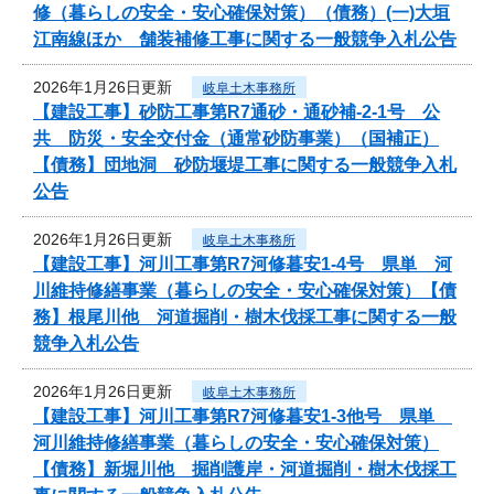
修（暮らしの安全・安心確保対策）（債務）(一)大垣
江南線ほか 舗装補修工事に関する一般競争入札公告
2026年1月26日更新
岐阜土木事務所
【建設工事】砂防工事第R7通砂・通砂補-2-1号 公
共 防災・安全交付金（通常砂防事業）（国補正）
【債務】団地洞 砂防堰堤工事に関する一般競争入札
公告
2026年1月26日更新
岐阜土木事務所
【建設工事】河川工事第R7河修暮安1-4号 県単 河
川維持修繕事業（暮らしの安全・安心確保対策）【債
務】根尾川他 河道掘削・樹木伐採工事に関する一般
競争入札公告
2026年1月26日更新
岐阜土木事務所
【建設工事】河川工事第R7河修暮安1-3他号 県単
河川維持修繕事業（暮らしの安全・安心確保対策）
【債務】新堀川他 掘削護岸・河道掘削・樹木伐採工