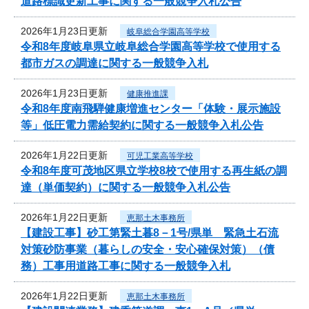
道路標識更新工事に関する一般競争入札公告
2026年1月23日更新
岐阜総合学園高等学校
令和8年度岐阜県立岐阜総合学園高等学校で使用する
都市ガスの調達に関する一般競争入札
2026年1月23日更新
健康推進課
令和8年度南飛騨健康増進センター「体験・展示施設
等」低圧電力需給契約に関する一般競争入札公告
2026年1月22日更新
可児工業高等学校
令和8年度可茂地区県立学校8校で使用する再生紙の調
達（単価契約）に関する一般競争入札公告
2026年1月22日更新
恵那土木事務所
【建設工事】砂工第緊土暮8－1号/県単 緊急土石流
対策砂防事業（暮らしの安全・安心確保対策）（債
務）工事用道路工事に関する一般競争入札
2026年1月22日更新
恵那土木事務所